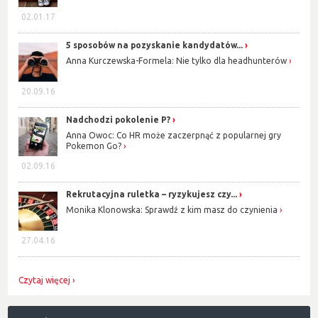
02.01.17
5 sposobów na pozyskanie kandydatów...
Anna Kurczewska-Formela: Nie tylko dla headhunterów
20.09.16
Nadchodzi pokolenie P?
Anna Owoc: Co HR może zaczerpnąć z popularnej gry
Pokemon Go?
02.09.16
Rekrutacyjna ruletka – ryzykujesz czy...
Monika Klonowska: Sprawdź z kim masz do czynienia
27.04.16
Czytaj więcej