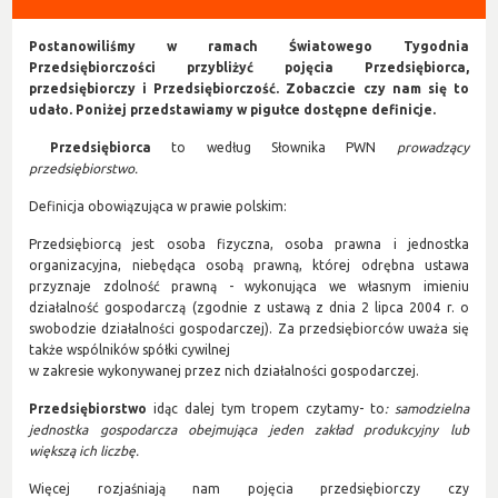
Postanowiliśmy w ramach Światowego Tygodnia
Przedsiębiorczości przybliżyć pojęcia Przedsiębiorca,
przedsiębiorczy i Przedsiębiorczość. Zobaczcie czy nam się to
udało. Poniżej przedstawiamy w pigułce dostępne definicje.
Przedsiębiorca
to według Słownika PWN
prowadzący
przedsiębiorstwo.
Definicja obowiązująca w prawie polskim:
Przedsiębiorcą jest osoba fizyczna, osoba prawna i jednostka
organizacyjna, niebędąca osobą prawną, której odrębna ustawa
przyznaje zdolność prawną - wykonująca we własnym imieniu
działalność gospodarczą (zgodnie z ustawą z dnia 2 lipca 2004 r. o
swobodzie działalności gospodarczej). Za przedsiębiorców uważa się
także wspólników spółki cywilnej
w zakresie wykonywanej przez nich działalności gospodarczej.
Przedsiębiorstwo
idąc dalej tym tropem czytamy- to
:
samodzielna
jednostka gospodarcza obejmująca jeden zakład produkcyjny lub
większą ich liczbę.
Więcej rozjaśniają nam pojęcia przedsiębiorczy czy