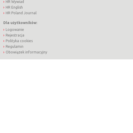
HR Wywiad
HR English
HR Poland Journal
Dla użytkowników:
Logowanie
Rejestracja
Polityka cookies
Regulamin
Obowiązek informacyjny