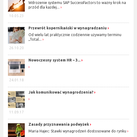
Wdrożenie systemu SAP SuccessFactors to ważny krok na
przód dla każdej...
10.05.23
Przewrót kopernikański w wynagradzaniu
Od wielu lat praktycznie codziennie używamy terminu
„Total...
26.10.20
Nowoczesny system HR – 3...
24.01.18
Jak komunikować wynagrodzenia?
11.09.17
Zasady przyznawania podwyżek
Maria Hajec: Stawki wynagrodzeń dostosowane do rynku