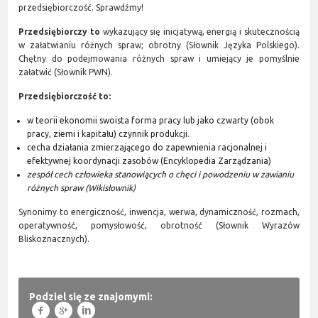
przedsiębiorczość. Sprawdźmy!
Przedsiębiorczy to
wykazujący się inicjatywą, energią i skutecznością
w załatwianiu różnych spraw; obrotny (Słownik Języka Polskiego).
Chętny do podejmowania różnych spraw i umiejący je pomyślnie
załatwić (Słownik PWN).
Przedsiębiorczość to:
w teorii ekonomii swoista forma pracy lub jako czwarty (obok
pracy, ziemi i kapitału) czynnik produkcji.
cecha działania zmierzającego do zapewnienia racjonalnej i
efektywnej koordynacji zasobów (Encyklopedia Zarządzania)
zespół cech człowieka stanowiących o chęci i powodzeniu w zawianiu
różnych spraw (Wikisłownik)
Synonimy to energiczność, inwencja, werwa, dynamiczność, rozmach,
operatywność, pomysłowość, obrotność (Słownik Wyrazów
Bliskoznacznych).
Podziel się ze znajomymi:
f
g
l