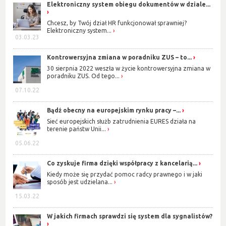
Elektroniczny system obiegu dokumentów w dziale...
Chcesz, by Twój dział HR funkcjonował sprawniej?
Elektroniczny system...
03.03.23
Kontrowersyjna zmiana w poradniku ZUS – to...
30 sierpnia 2022 weszła w życie kontrowersyjna zmiana w
poradniku ZUS. Od tego...
07.10.22
Bądź obecny na europejskim rynku pracy –...
Sieć europejskich służb zatrudnienia EURES działa na
terenie państw Unii...
05.06.22
Co zyskuje firma dzięki współpracy z kancelarią...
Kiedy może się przydać pomoc radcy prawnego i w jaki
sposób jest udzielana...
15.03.22
W jakich firmach sprawdzi się system dla sygnalistów?