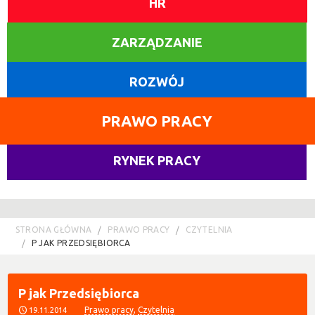
HR
ZARZĄDZANIE
ROZWÓJ
PRAWO PRACY
RYNEK PRACY
STRONA GŁÓWNA
PRAWO PRACY
CZYTELNIA
P JAK PRZEDSIĘBIORCA
P jak Przedsiębiorca
Prawo pracy
,
Czytelnia
19.11.2014