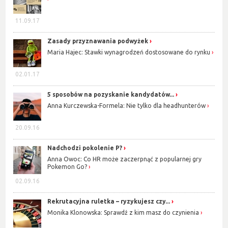
11.09.17
Zasady przyznawania podwyżek
Maria Hajec: Stawki wynagrodzeń dostosowane do rynku
02.01.17
5 sposobów na pozyskanie kandydatów...
Anna Kurczewska-Formela: Nie tylko dla headhunterów
20.09.16
Nadchodzi pokolenie P?
Anna Owoc: Co HR może zaczerpnąć z popularnej gry
Pokemon Go?
02.09.16
Rekrutacyjna ruletka – ryzykujesz czy...
Monika Klonowska: Sprawdź z kim masz do czynienia