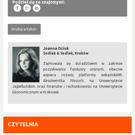
Podziel się ze znajomymi:
f
g
l
Drukuj artykuł
Joanna Dziok
Sedlak & Sedlak, Kraków
Zajmowała się doradztwem w zakresie
pozyskiwania funduszy unijnych, obecnie
wspiera rozwój platformy wskaźnikiHR.
Absolwentka filozofii na Uniwersytecie
Jagiellońskim oraz finansów i rachunkowości na Uniwersytecie
Ekonomicznym w Krakowie.
CZYTELNIA