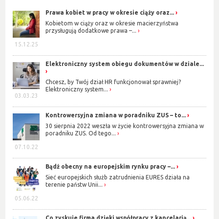
Prawa kobiet w pracy w okresie ciąży oraz...
Kobietom w ciąży oraz w okresie macierzyństwa
przysługują dodatkowe prawa –...
15.12.25
Elektroniczny system obiegu dokumentów w dziale...
Chcesz, by Twój dział HR funkcjonował sprawniej?
Elektroniczny system...
03.03.23
Kontrowersyjna zmiana w poradniku ZUS – to...
30 sierpnia 2022 weszła w życie kontrowersyjna zmiana w
poradniku ZUS. Od tego...
07.10.22
Bądź obecny na europejskim rynku pracy –...
Sieć europejskich służb zatrudnienia EURES działa na
terenie państw Unii...
05.06.22
Co zyskuje firma dzięki współpracy z kancelarią...