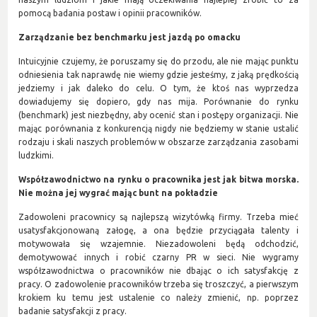
pomocą badania postaw i opinii pracowników.
Zarządzanie bez benchmarku jest jazdą po omacku
Intuicyjnie czujemy, że poruszamy się do przodu, ale nie mając punktu
odniesienia tak naprawdę nie wiemy gdzie jesteśmy, z jaką prędkością
jedziemy i jak daleko do celu. O tym, że ktoś nas wyprzedza
dowiadujemy się dopiero, gdy nas mija. Porównanie do rynku
(benchmark) jest niezbędny, aby ocenić stan i postępy organizacji. Nie
mając porównania z konkurencją nigdy nie będziemy w stanie ustalić
rodzaju i skali naszych problemów w obszarze zarządzania zasobami
ludzkimi.
Współzawodnictwo na rynku o pracownika jest jak bitwa morska.
Nie można jej wygrać mając bunt na pokładzie
Zadowoleni pracownicy są najlepszą wizytówką firmy. Trzeba mieć
usatysfakcjonowaną załogę, a ona będzie przyciągała talenty i
motywowała się wzajemnie. Niezadowoleni będą odchodzić,
demotywować innych i robić czarny PR w sieci. Nie wygramy
współzawodnictwa o pracowników nie dbając o ich satysfakcję z
pracy. O zadowolenie pracowników trzeba się troszczyć, a pierwszym
krokiem ku temu jest ustalenie co należy zmienić, np. poprzez
badanie satysfakcji z pracy.