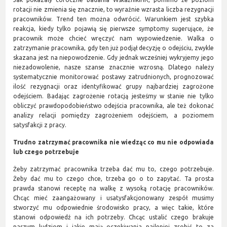
rotacji nie zmienia się znacznie, to wyraźnie wzrasta liczba rezygnacji
pracowników. Trend ten można odwrócić. Warunkiem jest szybka
reakcja, kiedy tylko pojawią się pierwsze symptomy sugerujące, że
pracownik może chcieć wręczyć nam wypowiedzenie. Walka o
zatrzymanie pracownika, gdy ten już podjął decyzję o odejściu, zwykle
skazana jest na niepowodzenie. Gdy jednak wcześniej wykryjemy jego
niezadowolenie, nasze szanse znacznie wzrosną. Dlatego należy
systematycznie monitorować postawy zatrudnionych, prognozować
ilość rezygnacji oraz identyfikować grupy najbardziej zagrożone
odejściem. Badając zagrożenie rotacją jesteśmy w stanie nie tylko
obliczyć prawdopodobieństwo odejścia pracownika, ale też dokonać
analizy relacji pomiędzy zagrożeniem odejściem, a poziomem
satysfakcji z pracy.
Trudno zatrzymać pracownika nie wiedząc co mu nie odpowiada
lub czego potrzebuje
Żeby zatrzymać pracownika trzeba dać mu to, czego potrzebuje.
Żeby dać mu to czego chce, trzeba go o to zapytać. Ta prosta
prawda stanowi receptę na walkę z wysoką rotację pracowników.
Chcąc mieć zaangażowany i usatysfakcjonowany zespół musimy
stworzyć mu odpowiednie środowisko pracy, a więc takie, które
stanowi odpowiedź na ich potrzeby. Chcąc ustalić czego brakuje
naszym ludziom i jakie mają oczekiwania najlepiej zrobić to za