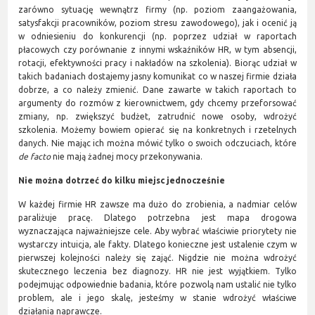
zarówno sytuację wewnątrz firmy (np. poziom zaangażowania,
satysfakcji pracowników, poziom stresu zawodowego), jak i ocenić ją
w odniesieniu do konkurencji (np. poprzez udział w raportach
płacowych czy porównanie z innymi wskaźników HR, w tym absencji,
rotacji, efektywności pracy i nakładów na szkolenia). Biorąc udział w
takich badaniach dostajemy jasny komunikat co w naszej firmie działa
dobrze, a co należy zmienić. Dane zawarte w takich raportach to
argumenty do rozmów z kierownictwem, gdy chcemy przeforsować
zmiany, np. zwiększyć budżet, zatrudnić nowe osoby, wdrożyć
szkolenia. Możemy bowiem opierać się na konkretnych i rzetelnych
danych. Nie mając ich można mówić tylko o swoich odczuciach, które
de facto
nie mają żadnej mocy przekonywania.
Nie można dotrzeć do kilku miejsc jednocześnie
W każdej firmie HR zawsze ma dużo do zrobienia, a nadmiar celów
paraliżuje pracę. Dlatego potrzebna jest mapa drogowa
wyznaczająca najważniejsze cele. Aby wybrać właściwie priorytety nie
wystarczy intuicja, ale fakty. Dlatego konieczne jest ustalenie czym w
pierwszej kolejności należy się zająć. Nigdzie nie można wdrożyć
skutecznego leczenia bez diagnozy. HR nie jest wyjątkiem. Tylko
podejmując odpowiednie badania, które pozwolą nam ustalić nie tylko
problem, ale i jego skalę, jesteśmy w stanie wdrożyć właściwe
działania naprawcze.