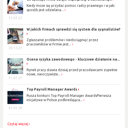
Kiedy może się przydać pomoc radcy prawnego i w jaki
sposób jest udzielana...
15.03.22
W jakich firmach sprawdzi się system dla sygnalistów?
Zgłaszanie problemów i niedociągnięć przez
pracowników w firmie jest...
20.12.21
Ocena ryzyka zawodowego - kluczowe działanie na...
Rynek pracy stawia dzisiaj przed pracodawcami zupełnie
nowe, nieoczywiste...
31.01.21
Top Payroll Manager Awards
Rusza konkurs Top Payroll Manager AwardsPierwsza
inicjatywa w Polsce podkreślająca...
01.03.20
Czytaj więcej