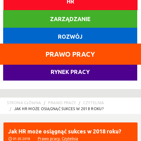
HR
ZARZĄDZANIE
ROZWÓJ
PRAWO PRACY
RYNEK PRACY
STRONA GŁÓWNA
PRAWO PRACY
CZYTELNIA
JAK HR MOŻE OSIĄGNĄĆ SUKCES W 2018 ROKU?
Jak HR może osiągnąć sukces w 2018 roku?
Prawo pracy
,
Czytelnia
01.03.2018