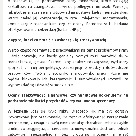
o pracownika, to podstawowe cechy menedżera, które sprzyjają
kształtowaniu zaangażowania wśród podległych mu osób. Wiedząc,
jak istotne znaczenie ma odpowiednia postawa kadry menadżerskiej,
warto badać jej kompetencje, w tym umiejętność motywowania,
komunikacji z pracownikami czy ich oceny. Pomocne są tu badania
efektywności menedżerskiej (badaniaHR.pl).
Zapytaj ludzi co zrobić a zaskoczą Cię kreatywnością
Warto często rozmawiać z pracownikami na temat problemów firmy
i dróg rozwoju, nie każdy genialny pomysł musi narodzić się w
menadżerskiej głowie. Czasem, aby znaleźć rozwiązanie, wystarczy
spojrzeć z innej perspektywy, zaczerpnąć z wiedzy i doświadczeń
pracowników. Twórz pracownikom środowisko pracy, które nie
będzie blokowało ich kreatywności i samodzielności. Pozwól im
wypowiadać się i działać samodzielnie.
Oceny efektywności finansowej czy handlowej dokonujemy na
podstawie wielkości przychodów czy wolumenu sprzedaży
W biznesie liczą się tylko fakty. Dlaczego HR ma być gorszy?
Powszechne jest przekonanie, że wysoka efektywność zarządzania
personelem, z uwagi na swój niematerialny charakter, jest niezwykle
trudna do osiągnięcia, a nawet niemal niewykonalna. Jest ono jednak
całkowicie nieuzasadnione. Bez problemu możemy zmierzyć