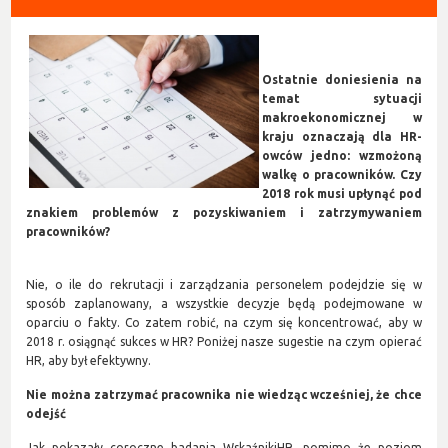
Ostatnie doniesienia na
temat sytuacji
makroekonomicznej w
kraju oznaczają dla HR-
owców jedno: wzmożoną
walkę o pracowników. Czy
2018 rok musi upłynąć pod
znakiem problemów z pozyskiwaniem i zatrzymywaniem
pracowników?
Nie, o ile do rekrutacji i zarządzania personelem podejdzie się w
sposób zaplanowany, a wszystkie decyzje będą podejmowane w
oparciu o fakty. Co zatem robić, na czym się koncentrować, aby w
2018 r. osiągnąć sukces w HR? Poniżej nasze sugestie na czym opierać
HR, aby był efektywny.
Nie można zatrzymać pracownika nie wiedząc wcześniej, że chce
odejść
Jak pokazały coroczne badania WskaźnikiHR, pomimo że poziom