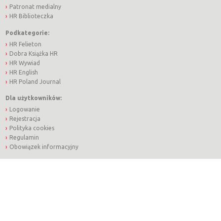
Patronat medialny
HR Biblioteczka
Podkategorie:
HR Felieton
Dobra Książka HR
HR Wywiad
HR English
HR Poland Journal
Dla użytkowników:
Logowanie
Rejestracja
Polityka cookies
Regulamin
Obowiązek informacyjny