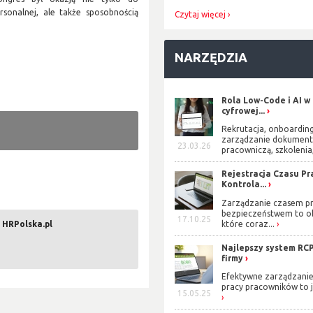
rsonalnej, ale także sposobnością
Czytaj więcej
NARZĘDZIA
Rola Low-Code i AI w
cyfrowej...
Rekrutacja, onboarding
zarządzanie dokument
23.03.26
pracowniczą, szkolenia,
Rejestracja Czasu Pra
Kontrola...
Zarządzanie czasem pr
bezpieczeństwem to o
17.10.25
 HRPolska.pl
które coraz...
Najlepszy system RCP
firmy
Efektywne zarządzani
pracy pracowników to j
15.05.25