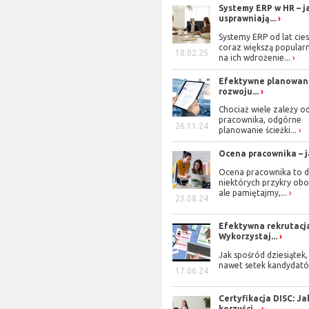
Systemy ERP w HR – j
usprawniają...
Systemy ERP od lat cies
coraz większą popularn
18.02.25
na ich wdrożenie...
Efektywne planowan
rozwoju...
Chociaż wiele zależy o
pracownika, odgórne
26.11.24
planowanie ścieżki...
Ocena pracownika – ja
Ocena pracownika to d
niektórych przykry obo
ale pamiętajmy,...
23.08.24
Efektywna rekrutacj
Wykorzystaj...
Jak spośród dziesiątek,
nawet setek kandydató
17.06.24
Certyfikacja DISC: Ja
korzyści...