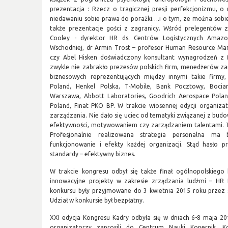
prezentacja : Rzecz o tragicznej presji perfekcjonizmu, o
niedawaniu sobie prawa do porażki….i o tym, ze można sobie
także prezentacje gości z zagranicy. Wśród prelegentów zn
Cooley - dyrektor HR ds. Centrów Logistycznych Amaz
Wschodniej, dr Armin Trost – profesor Human Resource Ma
czy Abel Hisken doświadczony konsultant wynagrodzeń z 
zwykle nie zabrakło prezesów polskich firm, menedżerów za
biznesowych reprezentujących między innymi takie firmy,
Poland, Henkel Polska, T-Mobile, Bank Pocztowy, Bocia
Warszawa, Abbott Laboratories, Goodrich Aerospace Poland
Poland, Finat PKO BP. W trakcie wiosennej edycji organizat
zarządzania. Nie dało się uciec od tematyki związanej z b
efektywności, motywowaniem czy zarządzaniem talentami. T
Profesjonalnie realizowana strategia personalna m
funkcjonowanie i efekty każdej organizacji. Stąd hasło
standardy – efektywny biznes.
W trakcie kongresu odbył się także finał ogólnopolskiego k
innowacyjne projekty w zakresie zrządzania ludźmi – H
konkursu były przyjmowane do 3 kwietnia 2015 roku przez s
Udział w konkursie był bezpłatny.
XXI edycja Kongresu Kadry odbyła się w dniach 6-8 maja 
organizatorzy zaprosili do Centrum Nauki Kopernik. K