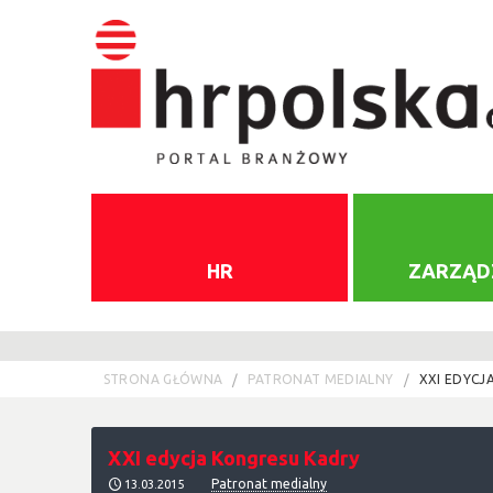
HR
ZARZĄD
STRONA GŁÓWNA
PATRONAT MEDIALNY
XXI EDYCJ
XXI edycja Kongresu Kadry
Patronat medialny
13.03.2015