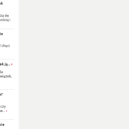
ak
zą się
ością i
ie
d chęci
k ją...
la
wiązek,
a?
 czy
w...
kie