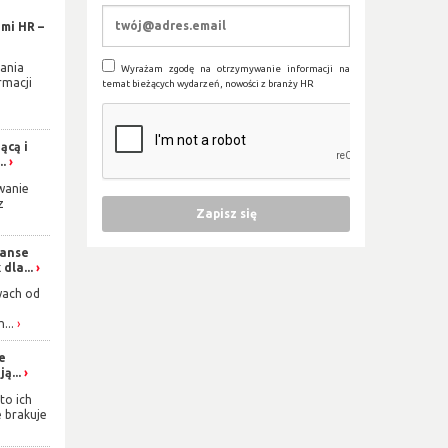
mi HR –
ania
Wyrażam zgodę na otrzymywanie informacji na
rmacji
temat bieżących wydarzeń, nowości z branży HR
ącą i
..
wanie
z
zanse
dla...
wach od
...
ie
ą...
to ich
e brakuje