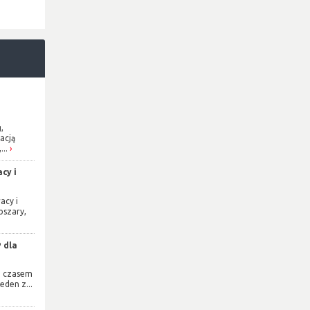
,
acją
...
cy i
acy i
bszary,
 dla
e czasem
eden z...