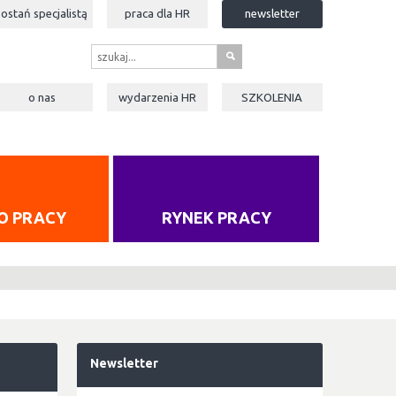
zostań specjalistą
praca dla
HR
newsletter
s
o nas
wydarzenia
HR
SZKOLENIA
O PRACY
RYNEK PRACY
Newsletter