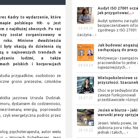
Audyt ISO 27001 ocza
jak przygotować...
res Kadry to wydarzenie, które
Audyt systemu zarządz
mapie polskiego HR- u jest
bezpieczeństwem info
30.04.26
ym z najdłużej obecnych. Po raz
zgodnego z ISO 27001
wszy został zorganizowany w
zaczyna...
 roku. Minione dwadzieścia
Jak budować angażuj
ji były okazją do dzielenia się
zachęcającą do pracy.
zą o najnowszych trendach w
ządzaniu ludźmi, a także
Motywacja i zaangażo
pracowników to jedne 
mach polskich i korporacjach
09.04.24
najważniejszych...
studia przypadków, osobistości ze
Wielopokoleniowe s
 liczne grono prezesów, członków
przyszłości. Szacunek 
Choć w przedsiębiorst
zawsze funkcjonowali
listka jazzowa Urszula Dudziak.
28.07.23
przedstawiciele różnych
umoru, dystansem do codzienności,
niezrównaną energią, poprowadzi
Jesień w biurze – jak
warunki pracy sprzyjaj
, czyli energetyczna podróż przez
Jesień. Wielu powie, że 
ulubiona pora roku. Ni
28.10.22
olog, psychoterapeuta, autor wielu
jednak i takich,...
ści – Wojciech Eichelberger. Jego