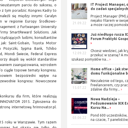
IT Project Manager, 
 nieustannym parciu do sukcesu, o
do zadań specjalnyc
 z tym poradzić. Kongres Kadry to
aleźli się między innymi: Caralyn
Project Manager (PM) j
niejako filarem w swoje
on w regionie Europy Środkowo-
21.09.22
a może raczej pomoste
nagement z Furtwangen University
firmy SmartReward Solutions. Jak
Już niedługo rusza X
rządzających ludźmi, konsultantów
Forum Praktyki Gosp
 jak: Saint-Gobain, Toyota Motor
n Pożyczki, Sygma Bank, Tchibo
Chcesz wiedzieć, jak kr
12.09.22
, Mondi Świecie, Federal Express
przekuć w szansę? A m
orzy skupili się wokół standardów
szukasz pomysłów na...
udowaniem zaangażowania, wzrostem
Home office – jak stw
o ciągle topowe tematy kongresu.
domu funkcjonalne b
a bowiem bezpośredni wpływ na
Niezależnie od tego, cz
 przewodnie kongresu: Nowoczesne
freelancerem, czy prac
15.07.22
zdalnie dla firmy...
onkursu dla firm, które realizują
Nowa Nadzieja –
R INNOVATOR 2015. Zgłoszenia do
Podsumowanie XIX Ed
tronę internetową hrinnovator.pl.
Kursu Na...
Pond 600 uczestników, 
03.06.22
na czacie, 7 panelistów,
2015 roku w Warszawie. Tym razem
ongres był okazją nie tylko do