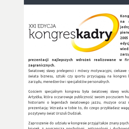
Kong
na 
jedn
pier
2005
edyc
wied
zar
prezentacji najlepszych wdrożeń realizowane w fir
zagranicznych.
Światowej sławy prelegenci i mówcy motywacyjni, ciekawe 
świata biznesu, sztuki czy sportu przyciągają na kongres
zarządu, menedżerów i specjalistów personalnych.
Gościem specjalnym kongresu była światowej sławy woka
Artystka, która oczarowuje publiczność swoim poczuciem h
historiami o legendach światowego jazzu, muzyce oraz 
prezentację: Wzrasta w tobie to, do czego przykładasz wagę
pozytywny świat Urszuli Dudziak.
Zaproszenie do udziału w kongresie przyjął także znany psych
książek z pogranicza psychologii, antropologii i duchowo