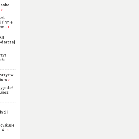
osoba
h
est
j firmie,
m...
XII
odarczej
yzys
oże
orzyć w
iuro
y jesteś
ujesz
ycji
dyskusje
 4...