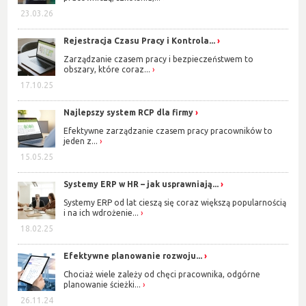
23.03.26
Rejestracja Czasu Pracy i Kontrola...
Zarządzanie czasem pracy i bezpieczeństwem to
obszary, które coraz...
17.10.25
Najlepszy system RCP dla firmy
Efektywne zarządzanie czasem pracy pracowników to
jeden z...
15.05.25
Systemy ERP w HR – jak usprawniają...
Systemy ERP od lat cieszą się coraz większą popularnością
i na ich wdrożenie...
18.02.25
Efektywne planowanie rozwoju...
Chociaż wiele zależy od chęci pracownika, odgórne
planowanie ścieżki...
26.11.24