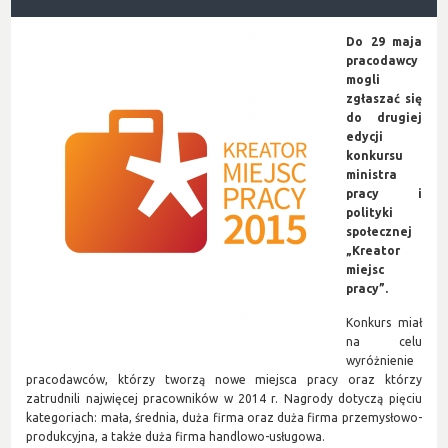
Do 29 maja
pracodawcy
mogli
zgłaszać się
do drugiej
edycji
konkursu
ministra
pracy
i
polityki
społecznej
„Kreator
miejsc
pracy”.
Konkurs miał
na celu
wyróżnienie
pracodawców, którzy tworzą nowe miejsca pracy oraz którzy
zatrudnili najwięcej pracowników w 2014 r. Nagrody dotyczą pięciu
kategoriach: mała, średnia, duża firma oraz duża firma przemysłowo-
produkcyjna, a także duża firma handlowo-usługowa.