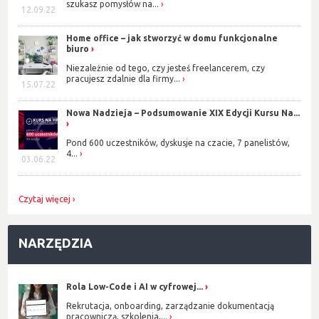
szukasz pomysłów na...
12.09.22
Home office – jak stworzyć w domu funkcjonalne
biuro
Niezależnie od tego, czy jesteś freelancerem, czy
pracujesz zdalnie dla firmy...
15.07.22
Nowa Nadzieja – Podsumowanie XIX Edycji Kursu Na...
Pond 600 uczestników, dyskusje na czacie, 7 panelistów,
4...
03.06.22
Czytaj więcej
NARZĘDZIA
Rola Low-Code i AI w cyfrowej...
Rekrutacja, onboarding, zarządzanie dokumentacją
pracowniczą, szkolenia,...