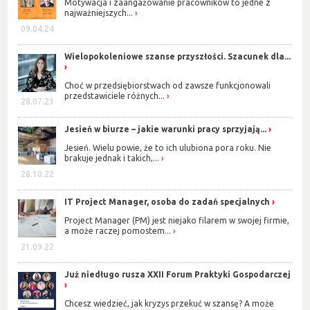
Motywacja i zaangażowanie pracowników to jedne z
najważniejszych...
09.04.24
Wielopokoleniowe szanse przyszłości. Szacunek dla...
Choć w przedsiębiorstwach od zawsze funkcjonowali
przedstawiciele różnych...
28.07.23
Jesień w biurze – jakie warunki pracy sprzyjają...
Jesień. Wielu powie, że to ich ulubiona pora roku. Nie
brakuje jednak i takich,...
28.10.22
IT Project Manager, osoba do zadań specjalnych
Project Manager (PM) jest niejako filarem w swojej firmie,
a może raczej pomostem...
21.09.22
Już niedługo rusza XXII Forum Praktyki Gospodarczej
Chcesz wiedzieć, jak kryzys przekuć w szansę? A może