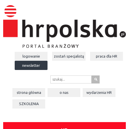
logowanie
zostań specjalistą
praca dla
HR
newsletter
s
strona główna
o nas
wydarzenia
HR
SZKOLENIA