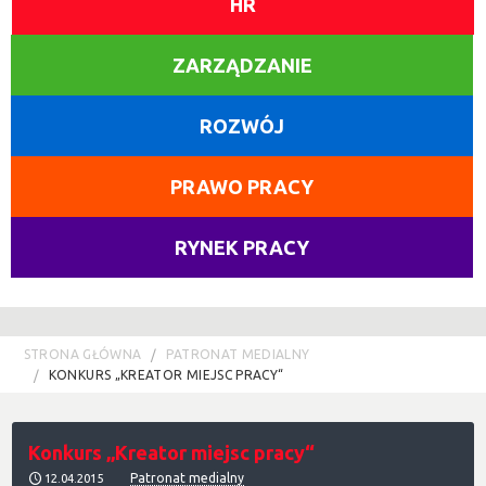
HR
ZARZĄDZANIE
ROZWÓJ
PRAWO PRACY
RYNEK PRACY
STRONA GŁÓWNA
PATRONAT MEDIALNY
KONKURS „KREATOR MIEJSC PRACY“
Konkurs „Kreator miejsc pracy“
Patronat medialny
12.04.2015