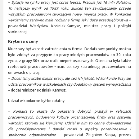
– Sytacja na rynku pracy jest coraz lepsza. Pracuje już 16 mln Polaków.
To najlepszy wynik od 1989 roku. Sukces ten zawdzięczamy przede
wszystkim pracodawcom tworzącym nowe miejsca pracy. W konkursie
wyróżniamy zarówno małe rodzinne firmy, jak i duże przedsiębiorstwa –
powiedział Władysław Kosiniak-Kamysz, minister pracy i polityki
społecznej.
Kryteria oceny
Kluczowy był wzrost zatrudnienia w firmie. Dodatkowe punkty można
było zdobyć za przyjęcie do pracy młodych pracowników do 30. roku
życia, z grupy 50+ oraz osób niepełnosprawnych. Oceniana była także
rzetelność pracodawców - m.in. to, czy zatrudniają pracowników na
umowach o pracę.
– Doceniamy liczbę miejsc pracy, ale też ich jakość. W konkursie liczy się
udział pracowników w szkoleniach czy dodatkowy system wynagradzania
–
dodał minister Kosiniak-Kamysz.
Udział w konkursie był bezpłatny.
–
Konkurs
to okazja do pokazania dobrych praktyk w relacjach
pracowniczych, budowaniu kultury organizacyjnej firmy oraz systemu
wartości, którymi się kierujemy. Udział w nim to cenne doświadczenie
dla przedsiębiorstwa i dowód troski o aspekty pozabiznesowe i
społecznie odpowiedzialne
– powiedział Zbigniew Stopa, prezes