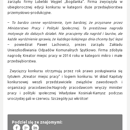
zarządu firmy Lubelski Węgiel „Bogdanka“. Firma zwyciężyła w
ubiegłorocznej edycji konkursu w kategorii duże przedsiębiorstwa
przemysłowo-produkcyjne.
–
To bardzo cenne wyróżnienie, tym bardziej, że przyznane przez
Ministerstwo Pracy i Polityki Społecznej. Ta prestiżowa nagroda
motywuje do dalszych działań. Nie pracujemy dla nagród i laurów, ale
każde wyróżnienie sprawia, że każdego kolejnego dnia chcemy być lepsi
– powiedział Paweł Lachowicz, prezes zarządu Zakładu
Unieszkodliwiania Odpadów Komunalnych Spytkowo. Firma zdobyła
nagrodę Kreator miejsc pracy w 2014 roku w kategorii mikro i małe
przedsiębiorstwa.
Zwycięzcy konkursu otrzymują przez rok prawo posługiwania się
tytułem „Kreator miejsc pracy” i logiem konkursu. W skład Kapituły
konkursowej weszli przedstawiciele związków zawodowych i
organizacji pracodawców.Nagrody pracodawcom wręczy minister
pracy i polityki społecznej Władysław Kosiniak-Kamysz podczas
uroczystej gali w czerwcu. Szczegóły już wkrótce!
Podziel się ze znajomymi:
f
g
l