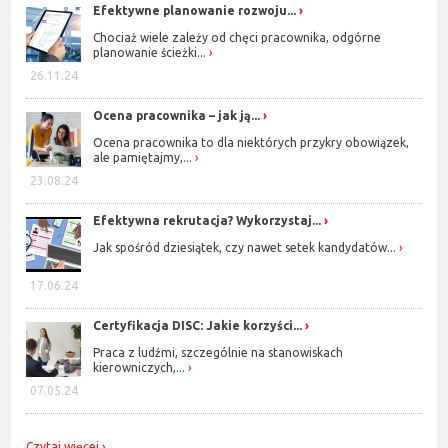
Efektywne planowanie rozwoju...
Chociaż wiele zależy od chęci pracownika, odgórne
planowanie ścieżki...
26.11.24
Ocena pracownika – jak ją...
Ocena pracownika to dla niektórych przykry obowiązek,
ale pamiętajmy,...
23.08.24
Efektywna rekrutacja? Wykorzystaj...
Jak spośród dziesiątek, czy nawet setek kandydatów...
17.06.24
Certyfikacja DISC: Jakie korzyści...
Praca z ludźmi, szczególnie na stanowiskach
kierowniczych,...
07.05.24
Czytaj więcej