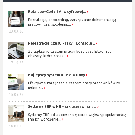
Rola Low-Code i AI w cyfrowej...
Rekrutacja, onboarding, zarządzanie dokumentacją
pracowniczą, szkolenia,...
23.03.26
Rejestracja Czasu Pracy i Kontrola...
Zarządzanie czasem pracy i bezpieczeństwem to
obszary, które coraz...
17.10.25
Najlepszy system RCP dla firmy
Efektywne zarządzanie czasem pracy pracowników to
jeden z...
15.05.25
Systemy ERP w HR – jak usprawniają...
Systemy ERP od lat cieszą się coraz większą popularnością
i na ich wdrożenie...
18.02.25