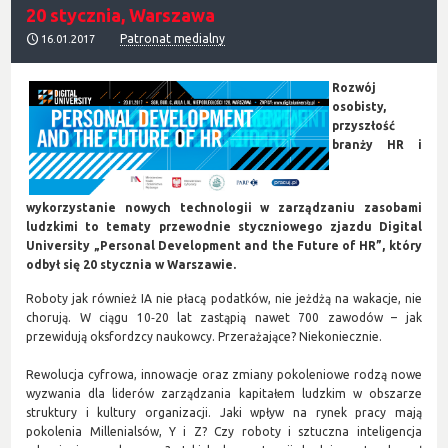
20 stycznia, Warszawa
Patronat medialny
16.01.2017
Rozwój
osobisty,
przyszłość
branży HR i
wykorzystanie nowych technologii w zarządzaniu zasobami
ludzkimi to tematy przewodnie styczniowego zjazdu Digital
University „Personal Development and the Future of HR”, który
odbył się 20 stycznia w Warszawie.
Roboty jak również IA nie płacą podatków, nie jeżdżą na wakacje, nie
chorują. W ciągu 10‑20 lat zastąpią nawet 700 zawodów – jak
przewidują oksfordzcy naukowcy. Przerażające? Niekoniecznie.
Rewolucja cyfrowa, innowacje oraz zmiany pokoleniowe rodzą nowe
wyzwania dla liderów zarządzania kapitałem ludzkim w obszarze
struktury i kultury organizacji. Jaki wpływ na rynek pracy mają
pokolenia Millenialsów, Y i Z? Czy roboty i sztuczna inteligencja