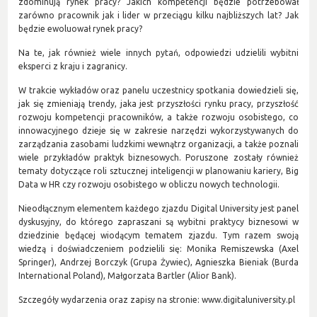
zdominują rynek pracy? Jakich kompetencji będzie potrzebował
zarówno pracownik jak i lider w przeciągu kilku najbliższych lat? Jak
będzie ewoluował rynek pracy?
Na te, jak również wiele innych pytań, odpowiedzi udzielili wybitni
eksperci z kraju i zagranicy.
W trakcie wykładów oraz panelu uczestnicy spotkania dowiedzieli się,
jak się zmieniają trendy, jaka jest przyszłości rynku pracy, przyszłość
rozwoju kompetencji pracowników, a także rozwoju osobistego, co
innowacyjnego dzieje się w zakresie narzędzi wykorzystywanych do
zarządzania zasobami ludzkimi wewnątrz organizacji, a także poznali
wiele przykładów praktyk biznesowych. Poruszone zostały również
tematy dotyczące roli sztucznej inteligencji w planowaniu kariery, Big
Data w HR czy rozwoju osobistego w obliczu nowych technologii.
Nieodłącznym elementem każdego zjazdu Digital University jest panel
dyskusyjny, do którego zapraszani są wybitni praktycy biznesowi w
dziedzinie będącej wiodącym tematem zjazdu. Tym razem swoją
wiedzą i doświadczeniem podzielili się: Monika Remiszewska (Axel
Springer), Andrzej Borczyk (Grupa Żywiec), Agnieszka Bieniak (Burda
International Poland), Małgorzata Bartler (Alior Bank).
Szczegóły wydarzenia oraz zapisy na stronie:
www.digitaluniversity.pl