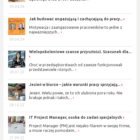
30.04.26
Jak budować angażującą i zachęcającą do pracy...
Motywacja i zaangażowanie pracowników to jedne z
najważniejszych...
09.04.24
Wielopokoleniowe szanse przyszłości. Szacunek dla...
Choć w przedsiębiorstwach od zawsze funkcjonowali
przedstawiciele różnych...
28.07.23
Jesień w biurze – jakie warunki pracy sprzyjają...
Jesień. Wielu powie, że to ich ulubiona pora roku. Nie
brakuje jednak i takich,...
28.10.22
IT Project Manager, osoba do zadań specjalnych
Project Manager (PM) jest niejako filarem w swojej firmie,
a może raczej pomostem...
21.09.22