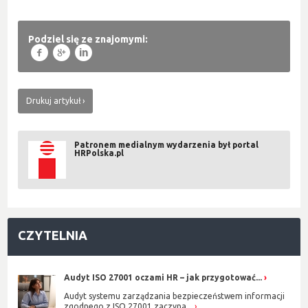
Podziel się ze znajomymi:
f
g
l
Drukuj artykuł
Patronem medialnym wydarzenia był portal
HRPolska.pl
CZYTELNIA
Audyt ISO 27001 oczami HR – jak przygotować...
Audyt systemu zarządzania bezpieczeństwem informacji
zgodnego z ISO 27001 zaczyna...