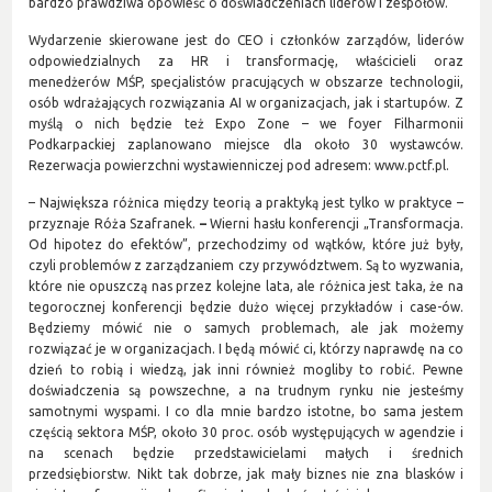
bardzo prawdziwa opowieść o doświadczeniach liderów i zespołów.
Wydarzenie skierowane jest do CEO i członków zarządów, liderów
odpowiedzialnych za HR i transformację, właścicieli oraz
menedżerów MŚP, specjalistów pracujących w obszarze technologii,
osób wdrażających rozwiązania AI w organizacjach, jak i startupów. Z
myślą o nich będzie też Expo Zone – we foyer Filharmonii
Podkarpackiej zaplanowano miejsce dla około 30 wystawców.
Rezerwacja powierzchni wystawienniczej pod adresem: www.pctf.pl.
– Największa różnica między teorią a praktyką jest tylko w praktyce –
przyznaje Róża Szafranek.
–
Wierni hasłu konferencji „Transformacja.
Od hipotez do efektów”, przechodzimy od wątków, które już były,
czyli problemów z zarządzaniem czy przywództwem. Są to wyzwania,
które nie opuszczą nas przez kolejne lata, ale różnica jest taka, że na
tegorocznej konferencji będzie dużo więcej przykładów i case-ów.
Będziemy mówić nie o samych problemach, ale jak możemy
rozwiązać je w organizacjach. I będą mówić ci, którzy naprawdę na co
dzień to robią i wiedzą, jak inni również mogliby to robić. Pewne
doświadczenia są powszechne, a na trudnym rynku nie jesteśmy
samotnymi wyspami. I co dla mnie bardzo istotne, bo sama jestem
częścią sektora MŚP, około 30 proc. osób występujących w agendzie i
na scenach będzie przedstawicielami małych i średnich
przedsiębiorstw. Nikt tak dobrze, jak mały biznes nie zna blasków i