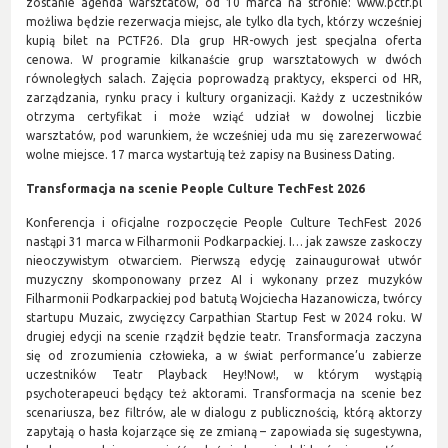
zostanie agenda warsztatów, od 10 marca na stronie: www.pctf.pl
możliwa będzie rezerwacja miejsc, ale tylko dla tych, którzy wcześniej
kupią bilet na PCTF26. Dla grup HR-owych jest specjalna oferta
cenowa. W programie kilkanaście grup warsztatowych w dwóch
równoległych salach. Zajęcia poprowadzą praktycy, eksperci od HR,
zarządzania, rynku pracy i kultury organizacji. Każdy z uczestników
otrzyma certyfikat i może wziąć udział w dowolnej liczbie
warsztatów, pod warunkiem, że wcześniej uda mu się zarezerwować
wolne miejsce. 17 marca wystartują też zapisy na Business Dating.
Transformacja na scenie People Culture TechFest 2026
Konferencja i oficjalne rozpoczęcie People Culture TechFest 2026
nastąpi 31 marca w Filharmonii Podkarpackiej. I… jak zawsze zaskoczy
nieoczywistym otwarciem. Pierwszą edycję zainaugurował utwór
muzyczny skomponowany przez AI i wykonany przez muzyków
Filharmonii Podkarpackiej pod batutą Wojciecha Hazanowicza, twórcy
startupu Muzaic, zwycięzcy Carpathian Startup Fest w 2024 roku. W
drugiej edycji na scenie rządził będzie teatr. Transformacja zaczyna
się od zrozumienia człowieka, a w świat performance’u zabierze
uczestników Teatr Playback Hey!Now!, w którym wystąpią
psychoterapeuci będący też aktorami. Transformacja na scenie bez
scenariusza, bez filtrów, ale w dialogu z publicznością, którą aktorzy
zapytają o hasła kojarzące się ze zmianą – zapowiada się sugestywna,