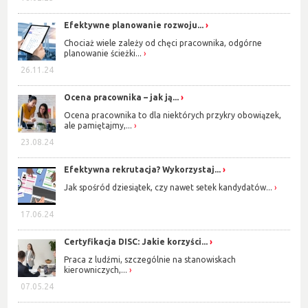
Efektywne planowanie rozwoju...
Chociaż wiele zależy od chęci pracownika, odgórne
planowanie ścieżki...
26.11.24
Ocena pracownika – jak ją...
Ocena pracownika to dla niektórych przykry obowiązek,
ale pamiętajmy,...
23.08.24
Efektywna rekrutacja? Wykorzystaj...
Jak spośród dziesiątek, czy nawet setek kandydatów...
17.06.24
Certyfikacja DISC: Jakie korzyści...
Praca z ludźmi, szczególnie na stanowiskach
kierowniczych,...
07.05.24