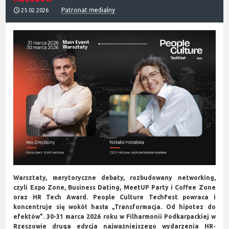
Patronat medialny
25.02.2026
Warsztaty, merytoryczne debaty, rozbudowany networking,
czyli Expo Zone, Business Dating, MeetUP Party i Coffee Zone
oraz HR Tech Award. People Culture TechFest powraca i
koncentruje się wokół hasła „Transformacja. Od hipotez do
efektów”. 30-31 marca 2026 roku w Filharmonii Podkarpackiej w
Rzeszowie druga edycja najważniejszego wydarzenia HR-