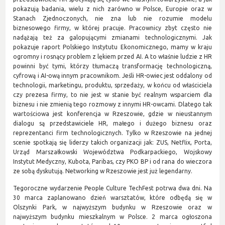
pokazują badania, wielu z nich zarówno w Polsce, Europie oraz w
Stanach Zjednoczonych, nie zna lub nie rozumie modelu
biznesowego firmy, w której pracuje. Pracownicy zbyt często nie
nadążają też za galopującymi zmianami technologicznymi. Jak
pokazuje raport Polskiego Instytutu Ekonomicznego, mamy w kraju
ogromny i rosnący problem z lękiem przed AI. A to właśnie ludzie z HR
powinni być tymi, którzy tłumaczą transformację technologiczną,
cyfrową i AI-ową innym pracownikom. Jeśli HR-owiec jest oddalony od
technologii, marketingu, produktu, sprzedaży, w końcu od właściciela
czy prezesa firmy, to nie jest w stanie być realnym wsparciem dla
biznesu i nie zmienią tego rozmowy z innymi HR-owcami. Dlatego tak
wartościowa jest konferencja w Rzeszowie, gdzie w nieustannym
dialogu są przedstawiciele HR, małego i dużego biznesu oraz
reprezentanci firm technologicznych. Tylko w Rzeszowie na jednej
scenie spotkają się liderzy takich organizacji jak: ZUS, Netflix, Porta,
Urząd Marszałkowski Województwa Podkarpackiego, Wojskowy
Instytut Medyczny, Kubota, Paribas, czy PKO BP i od rana do wieczora
ze sobą dyskutują. Networking w Rzeszowie jest już legendarny.
Tegoroczne wydarzenie People Culture TechFest potrwa dwa dni. Na
30 marca zaplanowano dzień warsztatów, które odbędą się w
Olszynki Park, w najwyższym budynku w Rzeszowie oraz w
najwyższym budynku mieszkalnym w Polsce. 2 marca ogłoszona