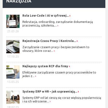
NARZĘDZIA
Rola Low-Code i AI w cyfrowej...
Rekrutacja, onboarding, zarządzanie dokumentacją
pracowniczą, szkolenia,...
23.03.26
Rejestracja Czasu Pracy i Kontrola...
Zarządzanie czasem pracy i bezpieczeństwem to
obszary, które coraz...
17.10.25
Najlepszy system RCP dla firmy
Efektywne zarządzanie czasem pracy pracowników to
jeden z...
15.05.25
Systemy ERP w HR – jak usprawniają...
Systemy ERP od lat cieszą się coraz większą popularnością
i na ich wdrożenie...
18.02.25