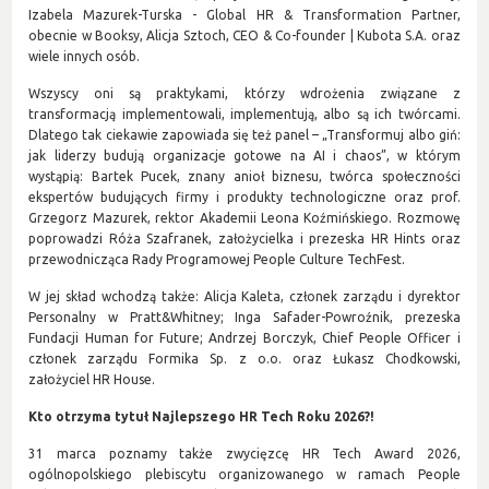
Izabela Mazurek-Turska - Global HR & Transformation Partner,
obecnie w Booksy, Alicja Sztoch, CEO & Co-founder | Kubota S.A. oraz
wiele innych osób.
Wszyscy oni są praktykami, którzy wdrożenia związane z
transformacją implementowali, implementują, albo są ich twórcami.
Dlatego tak ciekawie zapowiada się też panel – „Transformuj albo giń:
jak liderzy budują organizacje gotowe na AI i chaos”, w którym
wystąpią: Bartek Pucek, znany anioł biznesu, twórca społeczności
ekspertów budujących firmy i produkty technologiczne oraz prof.
Grzegorz Mazurek, rektor Akademii Leona Koźmińskiego. Rozmowę
poprowadzi Róża Szafranek, założycielka i prezeska HR Hints oraz
przewodnicząca Rady Programowej People Culture TechFest.
W jej skład wchodzą także: Alicja Kaleta, członek zarządu i dyrektor
Personalny w Pratt&Whitney; Inga Safader-Powroźnik, prezeska
Fundacji Human for Future; Andrzej Borczyk, Chief People Officer i
członek zarządu Formika Sp. z o.o. oraz Łukasz Chodkowski,
założyciel HR House.
Kto otrzyma tytuł Najlepszego HR Tech Roku 2026?!
31 marca poznamy także zwycięzcę HR Tech Award 2026,
ogólnopolskiego plebiscytu organizowanego w ramach People