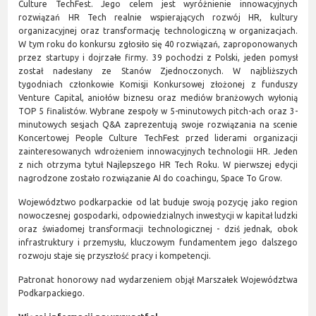
Culture TechFest. Jego celem jest wyróżnienie innowacyjnych
rozwiązań HR Tech realnie wspierających rozwój HR, kultury
organizacyjnej oraz transformację technologiczną w organizacjach.
W tym roku do konkursu zgłosiło się 40 rozwiązań, zaproponowanych
przez startupy i dojrzałe firmy. 39 pochodzi z Polski, jeden pomysł
został nadesłany ze Stanów Zjednoczonych. W najbliższych
tygodniach członkowie Komisji Konkursowej złożonej z funduszy
Venture Capital, aniołów biznesu oraz mediów branżowych wyłonią
TOP 5 finalistów. Wybrane zespoły w 5-minutowych pitch-ach oraz 3-
minutowych sesjach Q&A zaprezentują swoje rozwiązania na scenie
Koncertowej People Culture TechFest przed liderami organizacji
zainteresowanych wdrożeniem innowacyjnych technologii HR. Jeden
z nich otrzyma tytuł Najlepszego HR Tech Roku. W pierwszej edycji
nagrodzone zostało rozwiązanie AI do coachingu, Space To Grow.
Województwo podkarpackie od lat buduje swoją pozycję jako region
nowoczesnej gospodarki, odpowiedzialnych inwestycji w kapitał ludzki
oraz świadomej transformacji technologicznej - dziś jednak, obok
infrastruktury i przemysłu, kluczowym fundamentem jego dalszego
rozwoju staje się przyszłość pracy i kompetencji.
Patronat honorowy nad wydarzeniem objął Marszałek Województwa
Podkarpackiego.