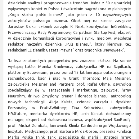
dziedzinie analizy i prognozowania trendów. Jedna z 50 najbardziej
wpływowych kobiet w Polsce i dwukrotnie nagrodzona w plebiscycie
„Kogo słucha polski biznes?” jako jeden z 10 najważniejszych
autorytetów polskiego biznesu. Obok niej na scenie zasiądzie
Jarosław Sroka, członek zarządu KI Next, koordynator InCredibles,
Przewodniczący Rady Programowej Carpathian Startup Fest
,
ekspert
w dziedzinie komunikacji korporacyjnej i rynku mediów, wieloletni
redaktor naczelny dziennika „Puls Biznesu”, który kierował też
redakcjami „Dziennik Gazeta Prawna” oraz tygodnika „Newsweek”.
Ta lista znakomitych prelegentów jest znacznie dłuższa. Na scenie
wystąpią także: Monika Smulewicz, założycielka HR na Szpilkach,
platformy Eduwersum, przez ponad 15 lat kierująca outsourcingiem
rachunkowości, kadr i płac w Grant Thornton; Maja Meissner,
założycielka Meissner and Partners; prof. Rafał Ohme, psycholog
specjalizujący się w zarządzaniu i marketingu, założyciel firmy
Neurohm, dr Iwo Zmyślony, trener i doradca biznesu, antropolog
nowych technologii; Alicja Kaleta, członek zarządu i dyrektor
Personalny w Pratt&Whitney; Tina Sobocińska, założycielka
HR4future, mentorka dyrektorów HR; Lech Kaniuk, doświadczony
manager, ekspert od skalowania biznesu, współzałożyciel SunRoof;
prof. Michał Zembala, kierownik Kliniki Kardiochirurgii Wojskowego
Instytutu Medycznego; prof. Barbara Mróz-Goroń, prezeska Fundacji
Marka Polska Think Tank, specjalistka ds. marki i strategii firmy;