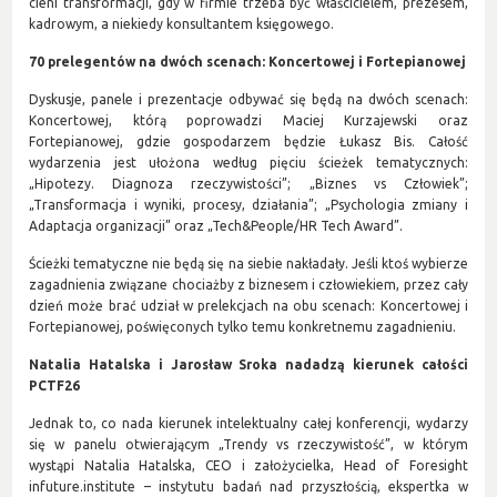
cieni transformacji, gdy w firmie trzeba być właścicielem, prezesem,
kadrowym, a niekiedy konsultantem księgowego.
70 prelegentów na dwóch scenach: Koncertowej i Fortepianowej
Dyskusje, panele i prezentacje odbywać się będą na dwóch scenach:
Koncertowej, którą poprowadzi Maciej Kurzajewski oraz
Fortepianowej, gdzie gospodarzem będzie Łukasz Bis. Całość
wydarzenia jest ułożona według pięciu ścieżek tematycznych:
„Hipotezy. Diagnoza rzeczywistości”; „Biznes vs Człowiek”;
„Transformacja i wyniki, procesy, działania”; „Psychologia zmiany i
Adaptacja organizacji” oraz „Tech&People/HR Tech Award”.
Ścieżki tematyczne nie będą się na siebie nakładały. Jeśli ktoś wybierze
zagadnienia związane chociażby z biznesem i człowiekiem, przez cały
dzień może brać udział w prelekcjach na obu scenach: Koncertowej i
Fortepianowej, poświęconych tylko temu konkretnemu zagadnieniu.
Natalia Hatalska i Jarosław Sroka nadadzą kierunek całości
PCTF26
Jednak to, co nada kierunek intelektualny całej konferencji, wydarzy
się w panelu otwierającym „Trendy vs rzeczywistość”, w którym
wystąpi Natalia Hatalska, CEO i założycielka, Head of Foresight
infuture.institute – instytutu badań nad przyszłością, ekspertka w