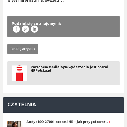
Więcej informacji na: www.pctf.pl
Podziel się ze znajomymi:
f
g
l
Drukuj artykuł
Patronem medialnym wydarzenia jest portal
HRPolska.pl
CZYTELNIA
Audyt ISO 27001 oczami HR – jak przygotować...