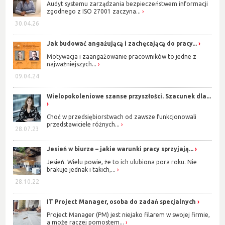
Audyt systemu zarządzania bezpieczeństwem informacji
zgodnego z ISO 27001 zaczyna...
30.04.26
Jak budować angażującą i zachęcającą do pracy...
Motywacja i zaangażowanie pracowników to jedne z
najważniejszych...
09.04.24
Wielopokoleniowe szanse przyszłości. Szacunek dla...
Choć w przedsiębiorstwach od zawsze funkcjonowali
przedstawiciele różnych...
28.07.23
Jesień w biurze – jakie warunki pracy sprzyjają...
Jesień. Wielu powie, że to ich ulubiona pora roku. Nie
brakuje jednak i takich,...
28.10.22
IT Project Manager, osoba do zadań specjalnych
Project Manager (PM) jest niejako filarem w swojej firmie,
a może raczej pomostem...