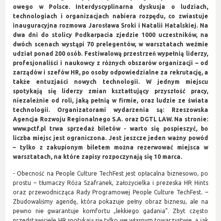
owego w Polsce. Interdyscyplinarna dyskusja o ludziach,
technologiach i organizacjach nabiera rozpędu, co zwiastuje
inauguracyjna rozmowa Jarosława Sroki i Natalii Hatalskiej. Na
dwa dni do stolicy Podkarpacia zjedzie 1000 uczestników, na
dwóch scenach wystąpi 70 prelegentów, w warsztatach weźmie
udział ponad 200 osób. Festiwalową przestrzeń wypełnią liderzy,
profesjonaliści i naukowcy z różnych obszarów organizacji – od
zarządów i szefów HR, po osoby odpowiedzialne za rekrutację, a
także entuzjaści nowych technologii. W jednym miejscu
spotykają się liderzy zmian kształtujący przyszłość pracy,
niezależnie od roli, jaką pełnią w firmie, oraz ludzie ze świata
technologii. Organizatorami wydarzenia są: Rzeszowska
Agencja Rozwoju Regionalnego S.A. oraz DGTL LAW. Na stronie:
www.pctf.pl trwa sprzedaż biletów - warto się pospieszyć, bo
liczba miejsc jest ograniczona. Jest jeszcze jeden ważny powód
– tylko z zakupionym biletem można rezerwować miejsca w
warsztatach, na które zapisy rozpoczynają się 10 marca.
- Obecność na People Culture TechFest jest opłacalna biznesowo, po
prostu – tłumaczy Róża Szafranek, założycielka i prezeska HR Hints
oraz przewodnicząca Rady Programowej People Culture TechFest. –
Zbudowaliśmy agendę, która pokazuje pełny obraz biznesu, ale na
pewno nie gwarantuje komfortu „lekkiego gadania”. Zbyt często
przedstawiciele HR spotykają się tylko we własnym towarzystwie, a jak