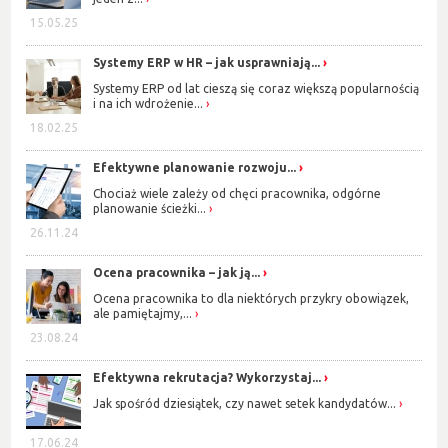
15.05.25
Systemy ERP w HR – jak usprawniają...
Systemy ERP od lat cieszą się coraz większą popularnością
i na ich wdrożenie...
18.02.25
Efektywne planowanie rozwoju...
Chociaż wiele zależy od chęci pracownika, odgórne
planowanie ścieżki...
26.11.24
Ocena pracownika – jak ją...
Ocena pracownika to dla niektórych przykry obowiązek,
ale pamiętajmy,...
23.08.24
Efektywna rekrutacja? Wykorzystaj...
Jak spośród dziesiątek, czy nawet setek kandydatów...
17.06.24