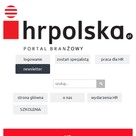
logowanie
zostań specjalistą
praca dla
HR
newsletter
s
strona główna
o nas
wydarzenia
HR
SZKOLENIA