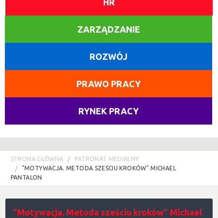
HR
ZARZĄDZANIE
ROZWÓJ
PRAWO PRACY
RYNEK PRACY
STRONA GŁÓWNA
PATRONAT MEDIALNY
"MOTYWACJA. METODA SZEŚCIU KROKÓW" MICHAEL
PANTALON
"Motywacja. Metoda sześciu kroków" Michael