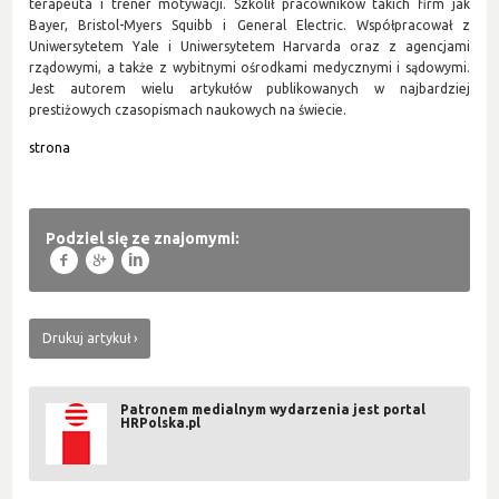
terapeuta i trener motywacji. Szkolił pracowników takich firm jak
Bayer, Bristol-Myers Squibb i General Electric. Współpracował z
Uniwersytetem Yale i Uniwersytetem Harvarda oraz z agencjami
rządowymi, a także z wybitnymi ośrodkami medycznymi i sądowymi.
Jest autorem wielu artykułów publikowanych w najbardziej
prestiżowych czasopismach naukowych na świecie.
strona
Podziel się ze znajomymi:
f
g
l
Drukuj artykuł
Patronem medialnym wydarzenia jest portal
HRPolska.pl