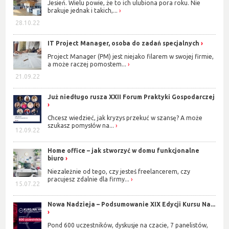
Jesień. Wielu powie, że to ich ulubiona pora roku. Nie
brakuje jednak i takich,...
28.10.22
IT Project Manager, osoba do zadań specjalnych
Project Manager (PM) jest niejako filarem w swojej firmie,
a może raczej pomostem...
21.09.22
Już niedługo rusza XXII Forum Praktyki Gospodarczej
Chcesz wiedzieć, jak kryzys przekuć w szansę? A może
szukasz pomysłów na...
12.09.22
Home office – jak stworzyć w domu funkcjonalne
biuro
Niezależnie od tego, czy jesteś freelancerem, czy
pracujesz zdalnie dla firmy...
15.07.22
Nowa Nadzieja – Podsumowanie XIX Edycji Kursu Na...
Pond 600 uczestników, dyskusje na czacie, 7 panelistów,