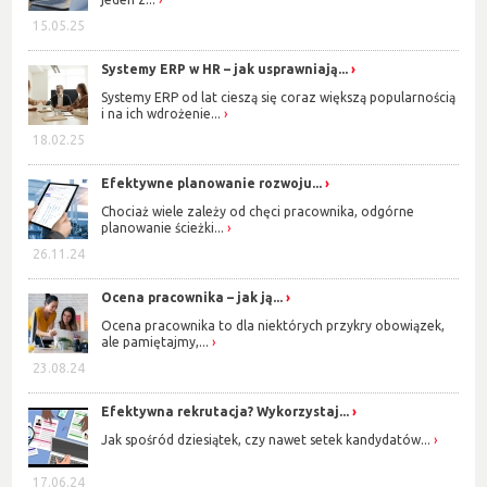
15.05.25
Systemy ERP w HR – jak usprawniają...
Systemy ERP od lat cieszą się coraz większą popularnością
i na ich wdrożenie...
18.02.25
Efektywne planowanie rozwoju...
Chociaż wiele zależy od chęci pracownika, odgórne
planowanie ścieżki...
26.11.24
Ocena pracownika – jak ją...
Ocena pracownika to dla niektórych przykry obowiązek,
ale pamiętajmy,...
23.08.24
Efektywna rekrutacja? Wykorzystaj...
Jak spośród dziesiątek, czy nawet setek kandydatów...
17.06.24