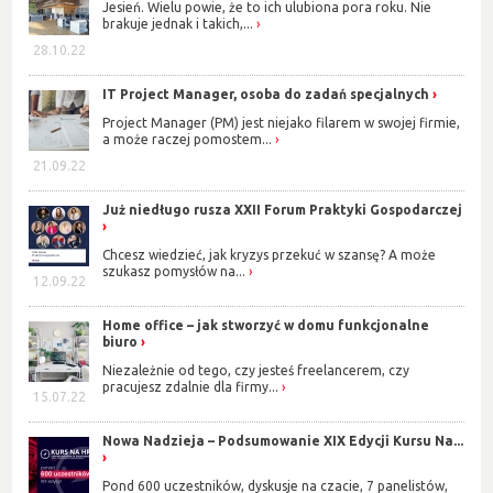
Jesień. Wielu powie, że to ich ulubiona pora roku. Nie
brakuje jednak i takich,...
28.10.22
IT Project Manager, osoba do zadań specjalnych
Project Manager (PM) jest niejako filarem w swojej firmie,
a może raczej pomostem...
21.09.22
Już niedługo rusza XXII Forum Praktyki Gospodarczej
Chcesz wiedzieć, jak kryzys przekuć w szansę? A może
szukasz pomysłów na...
12.09.22
Home office – jak stworzyć w domu funkcjonalne
biuro
Niezależnie od tego, czy jesteś freelancerem, czy
pracujesz zdalnie dla firmy...
15.07.22
Nowa Nadzieja – Podsumowanie XIX Edycji Kursu Na...
Pond 600 uczestników, dyskusje na czacie, 7 panelistów,