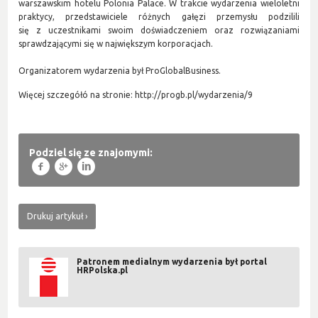
warszawskim hotelu Polonia Palace. W trakcie wydarzenia wieloletni
praktycy, przedstawiciele różnych gałęzi przemysłu podzilili
się z uczestnikami swoim doświadczeniem oraz rozwiązaniami
sprawdzającymi się w największym korporacjach.
Organizatorem wydarzenia był ProGlobalBusiness.
Więcej szczegółó na stronie:
http://progb.pl/wydarzenia/9
Podziel się ze znajomymi:
f
g
l
Drukuj artykuł
Patronem medialnym wydarzenia był portal
HRPolska.pl