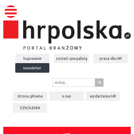
logowanie
zostań specjalistą
praca dla
HR
newsletter
s
strona główna
o nas
wydarzenia
HR
SZKOLENIA