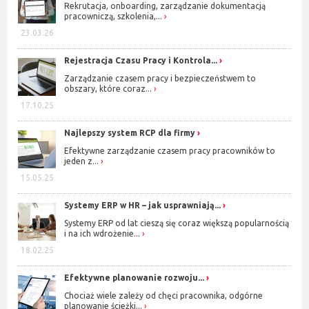
Rekrutacja, onboarding, zarządzanie dokumentacją
pracowniczą, szkolenia,...
23.03.26
Rejestracja Czasu Pracy i Kontrola...
Zarządzanie czasem pracy i bezpieczeństwem to
obszary, które coraz...
17.10.25
Najlepszy system RCP dla firmy
Efektywne zarządzanie czasem pracy pracowników to
jeden z...
15.05.25
Systemy ERP w HR – jak usprawniają...
Systemy ERP od lat cieszą się coraz większą popularnością
i na ich wdrożenie...
18.02.25
Efektywne planowanie rozwoju...
Chociaż wiele zależy od chęci pracownika, odgórne
planowanie ścieżki...