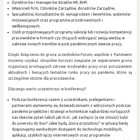
Dyrektorów i managerów działów HR, BHP,
Właścicieli firm, Członków Zarządów, doradców Zarządów,
Specjalistów, konsultantów ds. wynagrodzeń i benefitów, systemów
motywacyjnych oraz programów prozdrowotnych i
wellbeingowych.
Osób przygotowujących programy sukcesji lub rozwoju kompetencji
pracowników w firmach czy chcących wzbogacić swoją wiedzę w
zakresie nowych trendów w post pandemicznym świecie pracy,
Dzięki dołączeniu do grona uczestników Forum, wspólnie z Państwem
możemy uzyskać obopólne korzyści związane ze wspieraniem grona
organizacji promujących zdrowe środowisko pracy oraz poruszaniem
aktualnych i bieżących tematów rynku pracy po pandemii, które są
szczególnie istotne dla pracodawców.
Dlaczego warto uczestniczyć w konferencji?
Podczas konferencji razem z uczestnikami, prelegentami i
partnerami wymienimy się doświadczeniami z wdrożonych podczas
pandemii projektów i strategii w kontekście najbardziej nurtujących
nas obecnie pytań takich jak m.in.: jak zachęcić (a nie zmusić) ludzi
do powrotu do biur? Jakie będą „biura przyszłości” w sytuacji kiedy
dysponujemy swobodnym dostępem do technologii mobilnych,
aplikacji, szybkich łączy internetowych oraz programów