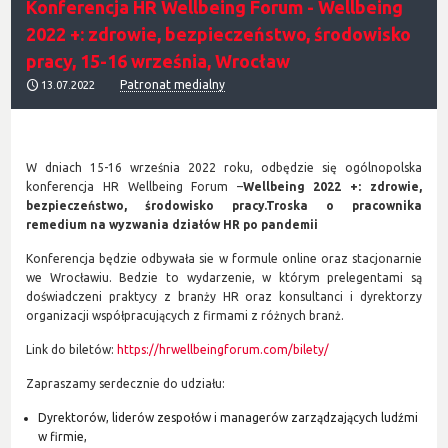
Konferencja HR Wellbeing Forum - Wellbeing
2022 +: zdrowie, bezpieczeństwo, środowisko
pracy, 15-16 września, Wrocław
Patronat medialny
13.07.2022
W dniach 15-16 września 2022 roku, odbędzie się ogólnopolska
konferencja HR Wellbeing Forum –
Wellbeing 2022 +: zdrowie,
bezpieczeństwo, środowisko pracy.
Troska o pracownika
remedium na wyzwania działów HR po pandemii
Konferencja będzie odbywała sie w formule online oraz stacjonarnie
we Wrocławiu. Bedzie to wydarzenie, w którym prelegentami są
doświadczeni praktycy z branży HR oraz konsultanci i dyrektorzy
organizacji współpracujących z firmami z różnych branż.
Link do biletów:
https://hrwellbeingforum.com/bilety/
Zapraszamy serdecznie do udziału:
Dyrektorów, liderów zespołów i managerów zarządzających ludźmi
w firmie,