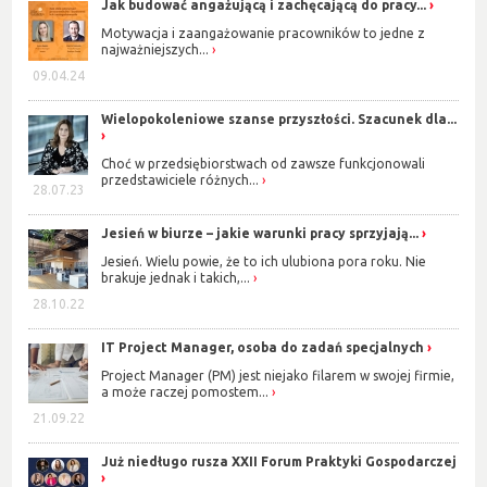
Jak budować angażującą i zachęcającą do pracy...
Motywacja i zaangażowanie pracowników to jedne z
najważniejszych...
09.04.24
Wielopokoleniowe szanse przyszłości. Szacunek dla...
Choć w przedsiębiorstwach od zawsze funkcjonowali
przedstawiciele różnych...
28.07.23
Jesień w biurze – jakie warunki pracy sprzyjają...
Jesień. Wielu powie, że to ich ulubiona pora roku. Nie
brakuje jednak i takich,...
28.10.22
IT Project Manager, osoba do zadań specjalnych
Project Manager (PM) jest niejako filarem w swojej firmie,
a może raczej pomostem...
21.09.22
Już niedługo rusza XXII Forum Praktyki Gospodarczej