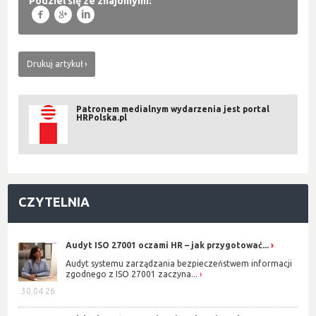
Podziel się ze znajomymi:
f
g
l
Drukuj artykuł
Patronem medialnym wydarzenia jest portal
HRPolska.pl
CZYTELNIA
Audyt ISO 27001 oczami HR – jak przygotować...
Audyt systemu zarządzania bezpieczeństwem informacji
zgodnego z ISO 27001 zaczyna...
30.04.26