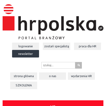
logowanie
zostań specjalistą
praca dla
HR
newsletter
s
strona główna
o nas
wydarzenia
HR
SZKOLENIA