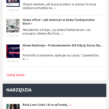
Chcesz wiedzieć, jak kryzys przekuć w szansę? A może
szukasz pomysłów na...
12.09.22
Home office – jak stworzyć w domu funkcjonalne
biuro
Niezależnie od tego, czy jesteś freelancerem, czy
pracujesz zdalnie dla firmy...
15.07.22
Nowa Nadzieja – Podsumowanie XIX Edycji Kursu Na...
Pond 600 uczestników, dyskusje na czacie, 7 panelistów,
4...
03.06.22
Czytaj więcej
NARZĘDZIA
Rola Low-Code i AI w cyfrowej...