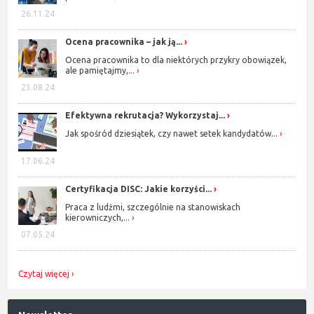
26.11.24
Ocena pracownika – jak ją...
Ocena pracownika to dla niektórych przykry obowiązek,
ale pamiętajmy,...
23.08.24
Efektywna rekrutacja? Wykorzystaj...
Jak spośród dziesiątek, czy nawet setek kandydatów...
17.06.24
Certyfikacja DISC: Jakie korzyści...
Praca z ludźmi, szczególnie na stanowiskach
kierowniczych,...
07.05.24
Czytaj więcej