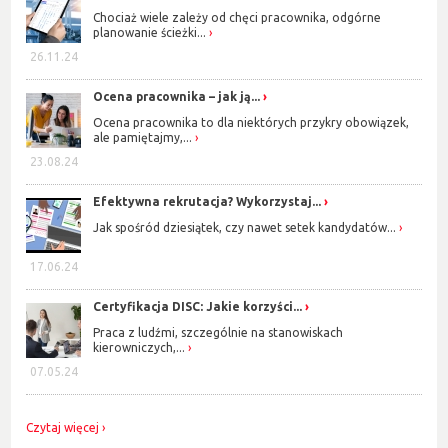
Chociaż wiele zależy od chęci pracownika, odgórne
planowanie ścieżki...
26.11.24
Ocena pracownika – jak ją...
Ocena pracownika to dla niektórych przykry obowiązek,
ale pamiętajmy,...
23.08.24
Efektywna rekrutacja? Wykorzystaj...
Jak spośród dziesiątek, czy nawet setek kandydatów...
17.06.24
Certyfikacja DISC: Jakie korzyści...
Praca z ludźmi, szczególnie na stanowiskach
kierowniczych,...
07.05.24
Czytaj więcej