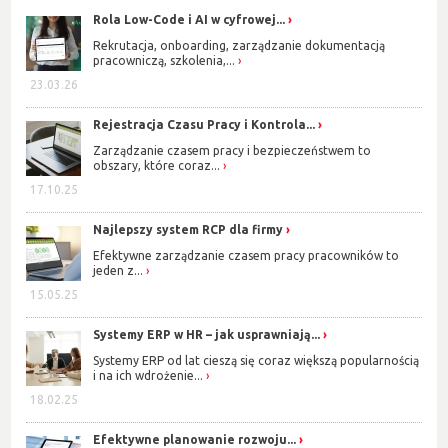
Rola Low-Code i AI w cyfrowej...
Rekrutacja, onboarding, zarządzanie dokumentacją
pracowniczą, szkolenia,...
23.03.26
Rejestracja Czasu Pracy i Kontrola...
Zarządzanie czasem pracy i bezpieczeństwem to
obszary, które coraz...
17.10.25
Najlepszy system RCP dla firmy
Efektywne zarządzanie czasem pracy pracowników to
jeden z...
15.05.25
Systemy ERP w HR – jak usprawniają...
Systemy ERP od lat cieszą się coraz większą popularnością
i na ich wdrożenie...
18.02.25
Efektywne planowanie rozwoju...