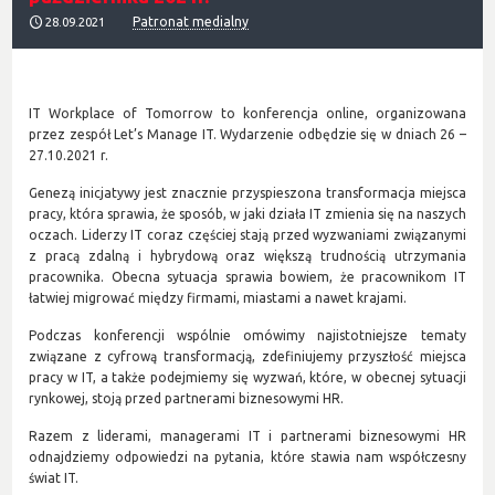
Patronat medialny
28.09.2021
IT Workplace of Tomorrow to konferencja online, organizowana
przez zespół Let’s Manage IT. Wydarzenie odbędzie się w dniach 26 –
27.10.2021 r.
Genezą inicjatywy jest znacznie przyspieszona transformacja miejsca
pracy, która sprawia, że sposób, w jaki działa IT zmienia się na naszych
oczach. Liderzy IT coraz częściej stają przed wyzwaniami związanymi
z pracą zdalną i hybrydową oraz większą trudnością utrzymania
pracownika. Obecna sytuacja sprawia bowiem, że pracownikom IT
łatwiej migrować między firmami, miastami a nawet krajami.
Podczas konferencji wspólnie omówimy najistotniejsze tematy
związane z cyfrową transformacją, zdefiniujemy przyszłość miejsca
pracy w IT, a także podejmiemy się wyzwań, które, w obecnej sytuacji
rynkowej, stoją przed partnerami biznesowymi HR.
Razem z liderami, managerami IT i partnerami biznesowymi HR
odnajdziemy odpowiedzi na pytania, które stawia nam współczesny
świat IT.