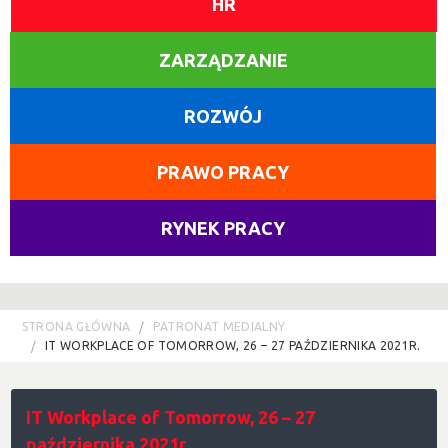
HR
ZARZĄDZANIE
ROZWÓJ
PRAWO PRACY
RYNEK PRACY
STRONA GŁÓWNA
PATRONAT MEDIALNY
IT WORKPLACE OF TOMORROW, 26 – 27 PAŹDZIERNIKA 2021R.
IT Workplace of Tomorrow, 26 – 27
października 2021r.