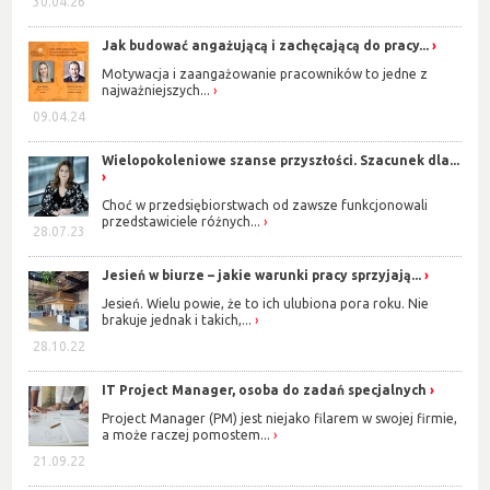
30.04.26
Jak budować angażującą i zachęcającą do pracy...
Motywacja i zaangażowanie pracowników to jedne z
najważniejszych...
09.04.24
Wielopokoleniowe szanse przyszłości. Szacunek dla...
Choć w przedsiębiorstwach od zawsze funkcjonowali
przedstawiciele różnych...
28.07.23
Jesień w biurze – jakie warunki pracy sprzyjają...
Jesień. Wielu powie, że to ich ulubiona pora roku. Nie
brakuje jednak i takich,...
28.10.22
IT Project Manager, osoba do zadań specjalnych
Project Manager (PM) jest niejako filarem w swojej firmie,
a może raczej pomostem...
21.09.22