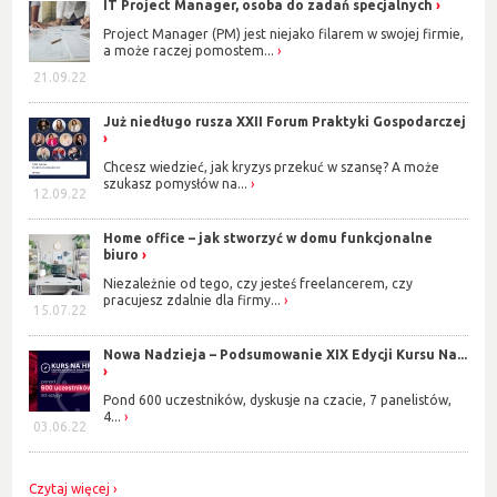
IT Project Manager, osoba do zadań specjalnych
Project Manager (PM) jest niejako filarem w swojej firmie,
a może raczej pomostem...
21.09.22
Już niedługo rusza XXII Forum Praktyki Gospodarczej
Chcesz wiedzieć, jak kryzys przekuć w szansę? A może
szukasz pomysłów na...
12.09.22
Home office – jak stworzyć w domu funkcjonalne
biuro
Niezależnie od tego, czy jesteś freelancerem, czy
pracujesz zdalnie dla firmy...
15.07.22
Nowa Nadzieja – Podsumowanie XIX Edycji Kursu Na...
Pond 600 uczestników, dyskusje na czacie, 7 panelistów,
4...
03.06.22
Czytaj więcej