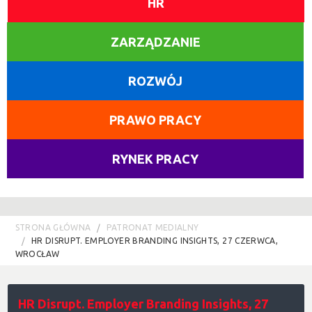
HR
ZARZĄDZANIE
ROZWÓJ
PRAWO PRACY
RYNEK PRACY
STRONA GŁÓWNA
PATRONAT MEDIALNY
HR DISRUPT. EMPLOYER BRANDING INSIGHTS, 27 CZERWCA,
WROCŁAW
HR Disrupt. Employer Branding Insights, 27