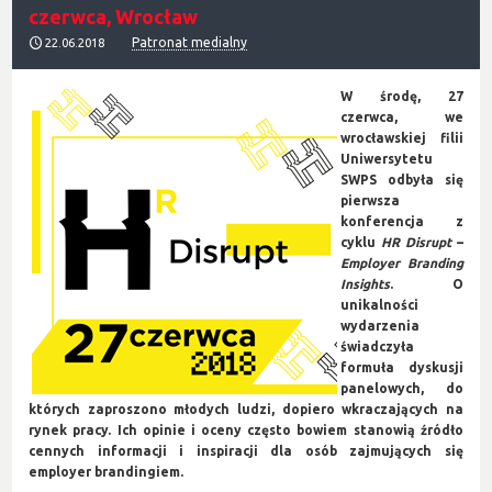
czerwca, Wrocław
Patronat medialny
22.06.2018
W środę, 27
czerwca, we
wrocławskiej filii
Uniwersytetu
SWPS odbyła się
pierwsza
konferencja z
cyklu
HR Disrupt
–
Employer Branding
Insights
. O
unikalności
wydarzenia
świadczyła
formuła dyskusji
panelowych, do
których zaproszono młodych ludzi, dopiero wkraczających na
rynek pracy. Ich opinie i oceny często bowiem stanowią źródło
cennych informacji i inspiracji dla osób zajmujących się
employer brandingiem.