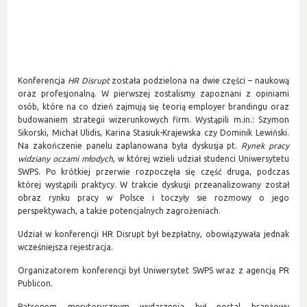
Konferencja
HR Disrupt
została podzielona na dwie części – naukową
oraz profesjonalną. W pierwszej zostalismy zapoznani z opiniami
osób, które na co dzień zajmują się teorią employer brandingu oraz
budowaniem strategii wizerunkowych firm. Wystąpili m.in.: Szymon
Sikorski, Michał Ulidis, Karina Stasiuk-Krajewska czy Dominik Lewiński.
Na zakończenie panelu zaplanowana była dyskusja pt.
Rynek pracy
widziany oczami młodych
, w której wzieli udział studenci Uniwersytetu
SWPS. Po krótkiej przerwie rozpoczęła się część druga, podczas
której wystąpili praktycy. W trakcie dyskusji przeanalizowany został
obraz rynku pracy w Polsce i toczyły sie rozmowy o jego
perspektywach, a także potencjalnych zagrożeniach.
Udział w konferencji HR Disrupt był bezpłatny, obowiązywała jednak
wcześniejsza rejestracja.
Organizatorem konferencji był Uniwersytet SWPS wraz z agencją PR
Publicon.
Patronem merytorycznym wydarzenia był portal branżowy