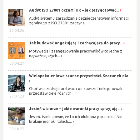
Audyt ISO 27001 oczami HR – jak przygotować...
Audyt systemu zarządzania bezpieczeństwem informacji
zgodnego z ISO 27001 zaczyna...
30.04.26
Jak budować angażującą i zachęcającą do pracy...
Motywacja i zaangażowanie pracowników to jedne z
najważniejszych...
09.04.24
Wielopokoleniowe szanse przyszłości. Szacunek dla...
Choć w przedsiębiorstwach od zawsze funkcjonowali
przedstawiciele różnych...
28.07.23
Jesień w biurze – jakie warunki pracy sprzyjają...
Jesień. Wielu powie, że to ich ulubiona pora roku. Nie
brakuje jednak i takich,...
28.10.22