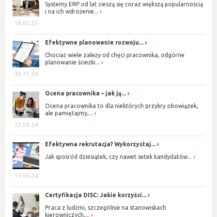
Systemy ERP od lat cieszą się coraz większą popularnością
i na ich wdrożenie...
18.02.25
Efektywne planowanie rozwoju...
Chociaż wiele zależy od chęci pracownika, odgórne
planowanie ścieżki...
26.11.24
Ocena pracownika – jak ją...
Ocena pracownika to dla niektórych przykry obowiązek,
ale pamiętajmy,...
23.08.24
Efektywna rekrutacja? Wykorzystaj...
Jak spośród dziesiątek, czy nawet setek kandydatów...
17.06.24
Certyfikacja DISC: Jakie korzyści...
Praca z ludźmi, szczególnie na stanowiskach
kierowniczych,...