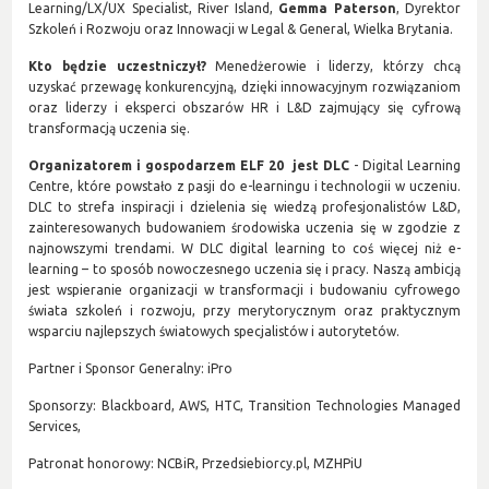
Learning/LX/UX Specialist, River Island,
Gemma Paterson
, Dyrektor
Szkoleń i Rozwoju oraz Innowacji w Legal & General, Wielka Brytania.
Kto będzie uczestniczył?
Menedżerowie i liderzy, którzy chcą
uzyskać przewagę konkurencyjną, dzięki innowacyjnym rozwiązaniom
oraz liderzy i eksperci obszarów HR i L&D zajmujący się cyfrową
transformacją uczenia się.
Organizatorem i gospodarzem ELF 20 jest DLC
- Digital Learning
Centre, które powstało z pasji do e-learningu i technologii w uczeniu.
DLC to strefa inspiracji i dzielenia się wiedzą profesjonalistów L&D,
zainteresowanych budowaniem środowiska uczenia się w zgodzie z
najnowszymi trendami. W DLC digital learning to coś więcej niż e-
learning – to sposób nowoczesnego uczenia się i pracy. Naszą ambicją
jest wspieranie organizacji w transformacji i budowaniu cyfrowego
świata szkoleń i rozwoju, przy merytorycznym oraz praktycznym
wsparciu najlepszych światowych specjalistów i autorytetów.
Partner i Sponsor Generalny: iPro
Sponsorzy: Blackboard, AWS, HTC, Transition Technologies Managed
Services,
Patronat honorowy: NCBiR, Przedsiebiorcy.pl, MZHPiU