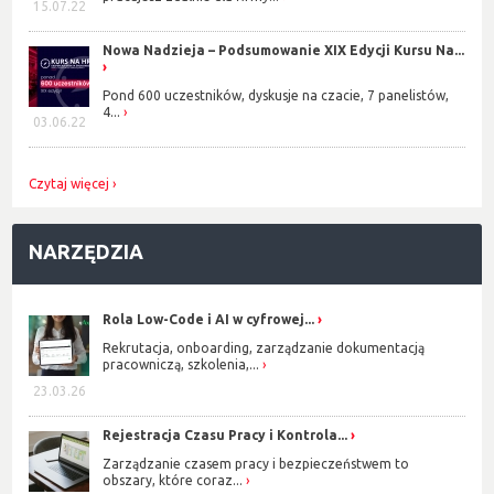
15.07.22
Nowa Nadzieja – Podsumowanie XIX Edycji Kursu Na...
Pond 600 uczestników, dyskusje na czacie, 7 panelistów,
4...
03.06.22
Czytaj więcej
NARZĘDZIA
Rola Low-Code i AI w cyfrowej...
Rekrutacja, onboarding, zarządzanie dokumentacją
pracowniczą, szkolenia,...
23.03.26
Rejestracja Czasu Pracy i Kontrola...
Zarządzanie czasem pracy i bezpieczeństwem to
obszary, które coraz...