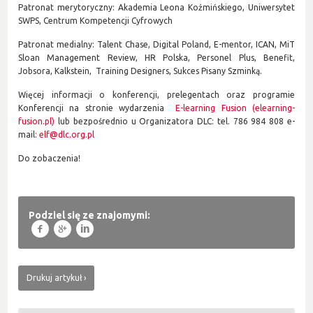
Patronat merytoryczny: Akademia Leona Koźmińskiego, Uniwersytet
SWPS, Centrum Kompetencji Cyfrowych
Patronat medialny: Talent Chase, Digital Poland, E-mentor, ICAN, MiT
Sloan Management Review, HR Polska, Personel Plus, Benefit,
Jobsora, Kalkstein, Training Designers, Sukces Pisany Szminką.
Więcej informacji o konferencji, prelegentach oraz programie
Konferencji na stronie wydarzenia
E-learning Fusion (elearning-
fusion.pl)
lub bezpośrednio u Organizatora DLC: tel. 786 984 808 e-
mail:
elf@dlc.org.pl
Do zobaczenia!
Podziel się ze znajomymi:
f
g
l
Drukuj artykuł