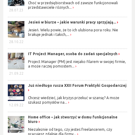
Choć w przedsiębiorstwach od zawsze funkcjonowali
przedstawiciele różnych...
28.07.23
Jesień w biurze – jakie warunki pracy sprzyjają...
Jesień. Wielu powie, że to ich ulubiona pora roku. Nie
brakuje jednak i takich,...
28.10.22
IT Project Manager, osoba do zadań specjalnych
Project Manager (PM) jest niejako filarem w swojej firmie,
a może raczej pomostem...
21.09.22
Już niedługo rusza XXII Forum Praktyki Gospodarczej
Chcesz wiedzieć, jak kryzys przekuć w szansę? A może
szukasz pomysłów na...
12.09.22
Home office – jak stworzyć w domu funkcjonalne
biuro
Niezależnie od tego, czy jesteś freelancerem, czy
pracujesz zdalnie dla firmy...