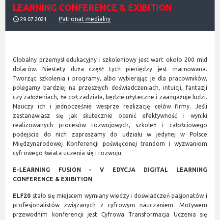
LEARNING CONFERENCE & EXIBITION
Patronat medialny
29.07.2021
Globalny przemysł edukacyjny i szkoleniowy jest wart około 200 mld
dolarów. Niestety duża część tych pieniędzy jest marnowana.
Tworząc szkolenia i programy, albo wybierając je dla pracowników,
polegamy bardziej na przeszłych doświadczeniach, intuicji, fantazji
czy założeniach, że coś zadziała, będzie użyteczne i zaangażuje ludzi.
Nauczy ich i jednocześnie wesprze realizację celów firmy. Jeśli
zastanawiasz się jak skutecznie ocenić efektywność i wyniki
realizowanych procesów rozwojowych, szkoleń i całościowego
podejścia do nich zapraszamy do udziału w jedynej w Polsce
Międzynarodowej Konferencji poświęconej trendom i wyzwaniom
cyfrowego świata uczenia się i rozwoju:
E-LEARNING FUSION -
V EDYCJA DIGITAL LEARNING
CONFERENCE & EXIBITION
ELF20
stało się miejscem wymiany wiedzy i doświadczeń pasjonatów i
profesjonalistów związanych z cyfrowym nauczaniem. Motywem
przewodnim konferencji jest Cyfrowa Transformacja Uczenia się