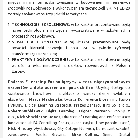
między innymi tematyka związana z budowaniem immersyjnych
środowisk rozwojowego z wykorzystaniem technologii VR. Na ELF20
zostały zaplanowane trzy ścieżki tematyczne:
TECHNOLOGIE SZKOLENIOWE:
w tej ścieżce prezentowane będą
nowe technologie i narzędzia wykorzystywane w szkoleniach i
procesach rozwojowych.
STRATEGIA I KONTENT:
w tej ścieżce prezentowane będą
nowości, kierunki rozwoju i rola L&D w świecie cyfrowej
transformacji i uczenia się.
PRAKTYKA I DOŚWIADCZENIE:
w tej ścieżce prezentowane będą
wdrożenia e-learningowych projektów rozwojowych z Polski i
Europy.
Podczas E-learning Fusion łączymy wiedzę międzynarodowych
ekspertów z doświadczeniami polskich firm.
Uzyskaj dostęp do
światowego know-how i praktycznej wiedzy dzięki wybitnym
ekspertom:
Marta Machalska
, twórca Konferencji E-Learning Fusion
i VRDay, Digital Learning Strategist, Prezes Zarządu iPro Sp. z o.o.
,
Robert Wróblewski
, Digital Learning Designer, Partner w iPro Sp. z
o.o.
, Nick Shackleton-Jones,
Director of Learning and Performance
Innovation at PA Consulting Group, autor książki „How people learn",
Nick Hindley
Wykładowca, City College Norwich, Konsultant szkoleń
zawodowych, Wielka Brytania,
Mike Collins,
Senior Digital