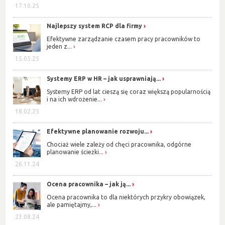
17.10.25
Najlepszy system RCP dla firmy
Efektywne zarządzanie czasem pracy pracowników to
jeden z...
15.05.25
Systemy ERP w HR – jak usprawniają...
Systemy ERP od lat cieszą się coraz większą popularnością
i na ich wdrożenie...
18.02.25
Efektywne planowanie rozwoju...
Chociaż wiele zależy od chęci pracownika, odgórne
planowanie ścieżki...
26.11.24
Ocena pracownika – jak ją...
Ocena pracownika to dla niektórych przykry obowiązek,
ale pamiętajmy,...
23.08.24