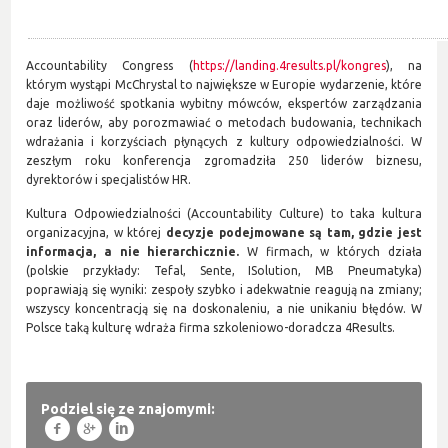
Accountability Congress (
https://landing.4results.pl/kongres
), na
którym wystąpi McChrystal to największe w Europie wydarzenie, które
daje możliwość spotkania wybitny mówców, ekspertów zarządzania
oraz liderów, aby porozmawiać o metodach budowania, technikach
wdrażania i korzyściach płynących z kultury odpowiedzialności. W
zeszłym roku konferencja zgromadziła 250 liderów biznesu,
dyrektorów i specjalistów HR.
Kultura Odpowiedzialności (Accountability Culture) to taka kultura
organizacyjna, w której
decyzje podejmowane są tam, gdzie jest
informacja, a nie hierarchicznie.
W firmach, w których działa
(polskie przykłady: Tefal, Sente, ISolution, MB Pneumatyka)
poprawiają się wyniki: zespoły szybko i adekwatnie reagują na zmiany;
wszyscy koncentracją się na doskonaleniu, a nie unikaniu błędów. W
Polsce taką kulturę wdraża firma szkoleniowo-doradcza 4Results.
Podziel się ze znajomymi:
f
g
l