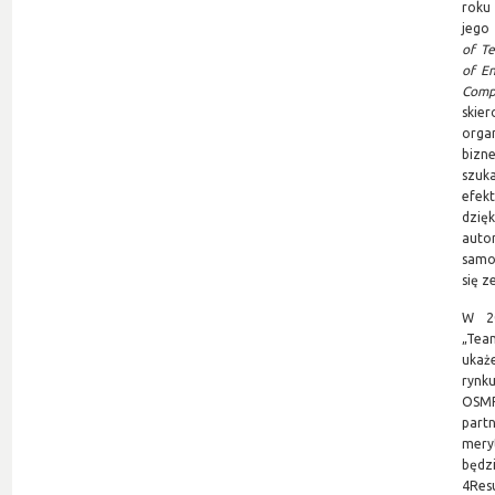
roku
jego
of T
of E
Com
ski
organ
bizn
szuka
efekt
dzię
auto
samo
się z
W 20
„Te
ukaże
ryn
OSMP
part
mery
będ
4Resu