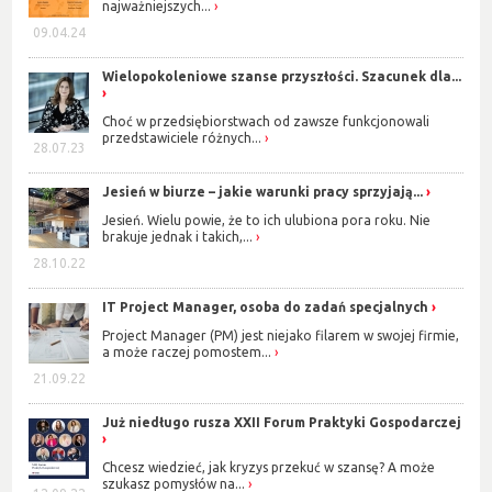
najważniejszych...
09.04.24
Wielopokoleniowe szanse przyszłości. Szacunek dla...
Choć w przedsiębiorstwach od zawsze funkcjonowali
przedstawiciele różnych...
28.07.23
Jesień w biurze – jakie warunki pracy sprzyjają...
Jesień. Wielu powie, że to ich ulubiona pora roku. Nie
brakuje jednak i takich,...
28.10.22
IT Project Manager, osoba do zadań specjalnych
Project Manager (PM) jest niejako filarem w swojej firmie,
a może raczej pomostem...
21.09.22
Już niedługo rusza XXII Forum Praktyki Gospodarczej
Chcesz wiedzieć, jak kryzys przekuć w szansę? A może
szukasz pomysłów na...