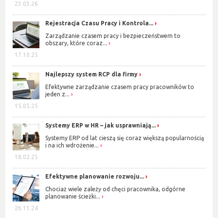
23.03.26
Rejestracja Czasu Pracy i Kontrola...
Zarządzanie czasem pracy i bezpieczeństwem to
obszary, które coraz...
17.10.25
Najlepszy system RCP dla firmy
Efektywne zarządzanie czasem pracy pracowników to
jeden z...
15.05.25
Systemy ERP w HR – jak usprawniają...
Systemy ERP od lat cieszą się coraz większą popularnością
i na ich wdrożenie...
18.02.25
Efektywne planowanie rozwoju...
Chociaż wiele zależy od chęci pracownika, odgórne
planowanie ścieżki...
26.11.24