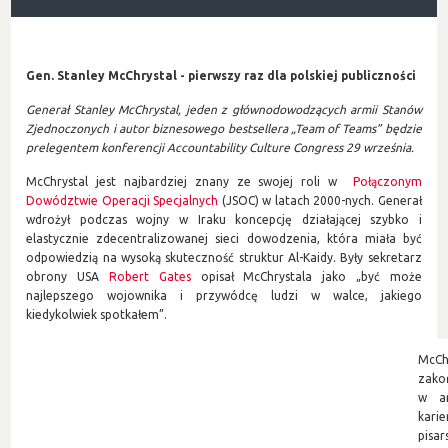
Gen. Stanley McChrystal - pierwszy raz dla polskiej publiczności
Generał Stanley McChrystal,
jeden z głównodowodzących armii Stanów
Zjednoczonych i autor biznesowego bestsellera „Team of Teams” będzie
prelegentem konferencji Accountability Culture Congress 29 września.
McChrystal jest najbardziej znany ze swojej roli w
Połączonym
Dowództwie Operacji Specjalnych
(JSOC) w latach 2000-nych. Generał
wdrożył podczas wojny w Iraku koncepcję działającej szybko i
elastycznie zdecentralizowanej sieci dowodzenia, która miała być
odpowiedzią na wysoką skuteczność struktur Al-Kaidy. Były sekretarz
obrony USA
Robert Gates
opisał McChrystala jako „być może
najlepszego wojownika i przywódcę ludzi w walce, jakiego
kiedykolwiek spotkałem”.
McC
zako
w ar
kari
pisa