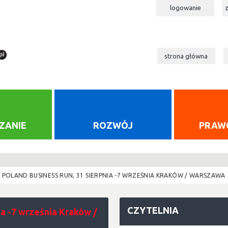
logowanie
strona główna
ZANIE
ROZWÓJ
PRAW
A POLAND BUSINESS RUN, 31 SIERPNIA -7 WRZEŚNIA KRAKÓW / WARSZAWA
CZYTELNIA
ia -7 września Kraków /