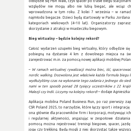
odbędzie się PBR Walk, czyli spacer po trasie biegu stacjonar
względów nie mogą albo nie lubią biegać, ale wciąż 
wprowadzona w tym roku. Z kolei 7 września – w ramach 
najmłodsi biegacze. Dzieci będą startowały w Parku Jordana
kategoriach wiekowych (4–10 lat). Organizatorzy zaprasz
skorzystanie z atrakcji w miasteczku biegowym.
Bieg wirtualny – będzie kolejny rekord?
Całość wydarzeń uzupełni bieg wirtualny, który odbędzie się
pobiegną na dystansie 4 km z dowolnego miejsca na świ
zarejestrować m.in. za pomocą nowej aplikacji mobilnej Polan
–
W ramach wirtualnej rywalizacji można biec, iść, spacerowa
nordic walking. Dozwolona jest właściwie każda formuła biegu
wydłużyliśmy czas na wykonanie tego zadania z jednego do siedm
nami w ten sposób ponad 28 tysięcy uczestników z 22 krajów,
Malezji czy Indii. Liczymy na kolejny rekord!
– dodaje Agnieszka P
Aplikacja mobilna Poland Business Run, po raz pierwszy z
CSR Poland 2025, to narzędzie, które łączy sport i integrac
ona głównie dla pracowników firm i korporacji, motywując 
i regularnej aktywności, angażując w zespołowe działania
pomocą można rejestrować treningi biegowe, spacer, jazdę
jogę czy trekking. Będą mogli z niej skorzystać także wszysc