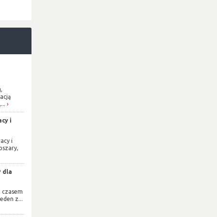
,
acją
...
cy i
acy i
bszary,
 dla
e czasem
eden z...