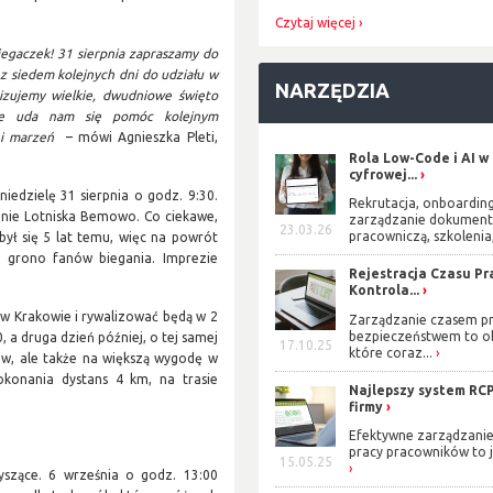
Czytaj więcej
iegaczek! 31 sierpnia zapraszamy do
z siedem kolejnych dni do udziału w
NARZĘDZIA
izujemy wielkie, dwudniowe święto
 że uda nam się pomóc kolejnym
b i marzeń
– mówi Agnieszka Pleti,
Rola Low-Code i AI w
cyfrowej...
iedzielę 31 sierpnia o godz. 9:30.
Rekrutacja, onboarding
enie Lotniska Bemowo. Co ciekawe,
zarządzanie dokument
23.03.26
pracowniczą, szkolenia,
ył się 5 lat temu, więc na powrót
e grono fanów biegania. Imprezie
Rejestracja Czasu Pra
Kontrola...
ę w Krakowie i rywalizować będą w 2
Zarządzanie czasem pr
bezpieczeństwem to o
, a druga dzień później, o tej samej
17.10.25
które coraz...
ów, ale także na większą wygodę w
okonania dystans 4 km, na trasie
Najlepszy system RCP
firmy
Efektywne zarządzani
pracy pracowników to j
15.05.25
yszące. 6 września o godz. 13:00