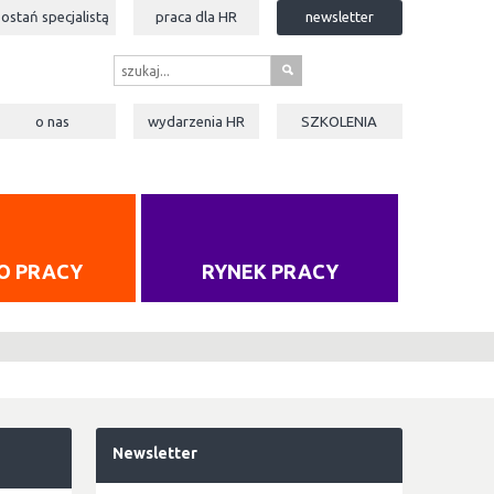
zostań specjalistą
praca dla
HR
newsletter
s
o nas
wydarzenia
HR
SZKOLENIA
O PRACY
RYNEK PRACY
Newsletter