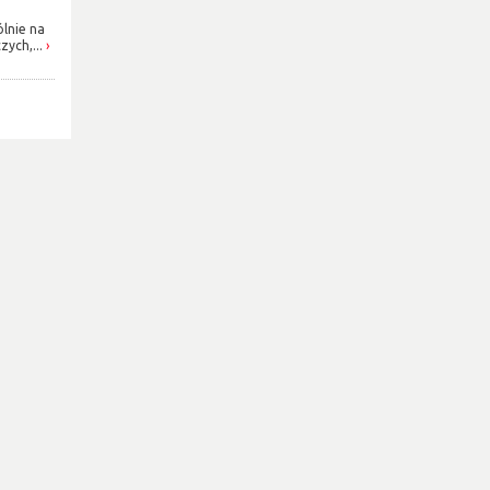
ólnie na
ych,...