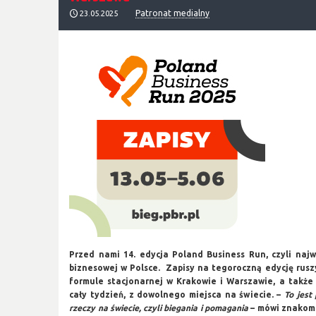
Patronat medialny
23.05.2025
Przed nami 14. edycja Poland Business Run, czyli najw
biznesowej w Polsce. Zapisy na tegoroczną edycję ruszy
formule stacjonarnej w Krakowie i Warszawie, a także 
cały tydzień, z dowolnego miejsca na świecie. –
To jest
rzeczy na świecie, czyli biegania i pomagania
– mówi znakomi