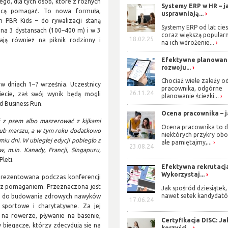
nego, dla tych osób, które z różnych
Systemy ERP w HR – j
chcą pomagać. To nowa formuła,
usprawniają...
PBR Kids – do rywalizacji staną
Systemy ERP od lat cies
 na 3 dystansach (100–400 m) i w 3
coraz większą popularn
18.02.25
ają również na piknik rodzinny i
na ich wdrożenie...
Efektywne planowan
rozwoju...
Chociaż wiele zależy o
 w dniach 1–7 września. Uczestnicy
pracownika, odgórne
26.11.24
ecie, zaś swój wynik będą mogli
planowanie ścieżki...
d Business Run.
Ocena pracownika – ja
ć z psem albo maszerować z kijkami
Ocena pracownika to d
 lub marszu, a w tym roku dodatkowo
niektórych przykry obo
iu dni. W ubiegłej edycji pobiegło z
ale pamiętajmy,...
23.08.24
 m.in. Kanady, Francji, Singapuru,
leti.
Efektywna rekrutacj
Wykorzystaj...
aprezentowana podczas konferencji
ję z pomaganiem. Przeznaczona jest
Jak spośród dziesiątek,
nawet setek kandydató
ich do budowania zdrowych nawyków
17.06.24
 sportowe i charytatywne. Za jej
 na rowerze, pływanie na basenie,
Certyfikacja DISC: Ja
y biegacze, którzy zdecydują się na
korzyści...