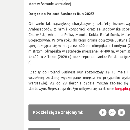
start w formule wirtualnej.
Dołącz do Poland Business Run 2025!
Od wielu lat największą charytatywną sztafetę biznesową 
Ambasadorów z firm i korporacji oraz ze środowiska spor
Czerwiński, Adrianna Palka, Monika Kukla, Rafał Sonik, Mateu
Bogaczówna. W tym roku do tego grona dołączyła Justyna Świ
specjalizująca się w biegu na 400 m, olimpijka z Londynu (20
mistrzyni olimpijska w sztafecie mieszanej 4×400 m, wicemist
4×400 m z Tokio (2020 r.) oraz reprezentantka Polski na igrz
r.).
Zapisy do Poland Business Run rozpoczęły się 13 maja i
wcześniej zostaną wyczerpane miejsca (w przypadku wyda
Warszawie). Aż do 28 sierpnia będzie można zapisać się
startowym. Rejestracja drużyn odbywa się na stronie
bieg.pbr.
f
g
l
Podziel się ze znajomymi: