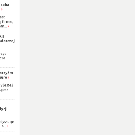
osoba
h
est
j firmie,
m...
XII
odarczej
yzys
oże
orzyć w
iuro
y jesteś
ujesz
ycji
dyskusje
 4...