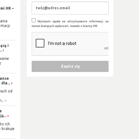
mi HR –
ania
Wyrażam zgodę na otrzymywanie informacji na
rmacji
temat bieżących wydarzeń, nowości z branży HR
ącą i
..
wanie
z
zanse
dla...
wach od
...
ie
ą...
to ich
e brakuje