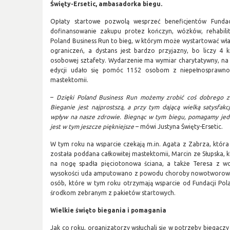
Święty-Ersetic, ambasadorka biegu.
Opłaty startowe pozwolą wesprzeć beneficjentów Fundac
dofinansowanie zakupu protez kończyn, wózków, rehabilit
Poland Business Run to bieg, w którym może wystartować właśc
ograniczeń, a dystans jest bardzo przyjazny, bo liczy 
osobowej sztafety. Wydarzenie ma wymiar charytatywny, na 
edycji udało się pomóc 1152 osobom z niepełnosprawnoś
mastektomii.
–
Dzięki Poland Business Run możemy zrobić coś dobrego zar
Bieganie jest najprostszą, a przy tym dającą wielką satysfak
wpływ na nasze zdrowie. Biegnąc w tym biegu, pomagamy jedn
jest w tym jeszcze piękniejsze
– mówi Justyna Święty-Ersetic.
W tym roku na wsparcie czekają m.in. Agata z Zabrza, która
została poddana całkowitej mastektomii, Marcin ze Słupska,
na nogę spadła pięciotonowa ściana, a także Teresa z wo
wysokości uda amputowano z powodu choroby nowotworowej. 
osób, które w tym roku otrzymają wsparcie od Fundacji Pola
środkom zebranym z pakietów startowych.
Wielkie święto biegania i pomagania
Jak co roku, organizatorzy wsłuchali się w potrzeby biegaczy