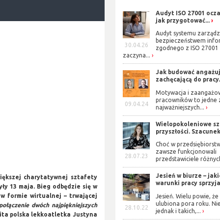
Audyt ISO 27001 ocza
jak przygotować...
Audyt systemu zarządz
bezpieczeństwem info
30.04.26
zgodnego z ISO 27001
zaczyna...
Jak budować angażuj
zachęcającą do pracy.
Motywacja i zaangażo
pracowników to jedne 
09.04.24
najważniejszych...
Wielopokoleniowe s
przyszłości. Szacunek 
Choć w przedsiębiorst
zawsze funkcjonowali
28.07.23
przedstawiciele różnych
Jesień w biurze – jak
iększej charytatywnej sztafety
warunki pracy sprzyjaj
ły 13 maja. Bieg odbędzie się w
w formie wirtualnej – trwającej
Jesień. Wielu powie, że 
ulubiona pora roku. Ni
 połączenie dwóch najpiękniejszych
28.10.22
jednak i takich,...
ta polska lekkoatletka Justyna