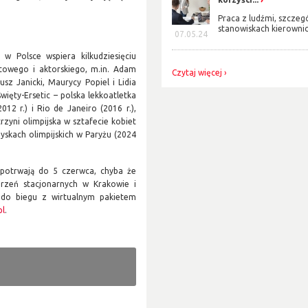
Praca z ludźmi, szczeg
stanowiskach kierownicz
07.05.24
w Polsce wspiera kilkudziesięciu
towego i aktorskiego, m.in. Adam
Czytaj więcej
sz Janicki, Maurycy Popiel i Lidia
ęty-Ersetic – polska lekkoatletka
12 r.) i Rio de Janeiro (2016 r.),
rzyni olimpijska w sztafecie kobiet
yskach olimpijskich w Paryżu (2024
 potrwają do 5 czerwca, chyba że
rzeń stacjonarnych w Krakowie i
 do biegu z wirtualnym pakietem
pl
.