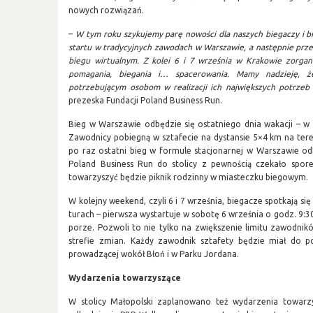
nowych rozwiązań.
–
W tym roku szykujemy parę nowości dla naszych biegaczy i b
startu w tradycyjnych zawodach w Warszawie, a następnie prze
biegu wirtualnym. Z kolei 6 i 7 września w Krakowie zorgan
pomagania, biegania i… spacerowania. Mamy nadzieję,
potrzebującym osobom w realizacji ich największych potrze
prezeska Fundacji Poland Business Run.
Bieg w Warszawie odbędzie się ostatniego dnia wakacji – w n
Zawodnicy pobiegną w sztafecie na dystansie 5×4 km na ter
po raz ostatni bieg w formule stacjonarnej w Warszawie odb
Poland Business Run do stolicy z pewnością czekało spor
towarzyszyć będzie piknik rodzinny w miasteczku biegowym.
W kolejny weekend, czyli 6 i 7 września, biegacze spotkają si
turach – pierwsza wystartuje w sobotę 6 września o godz. 9:30
porze. Pozwoli to nie tylko na zwiększenie limitu zawodnik
strefie zmian. Każdy zawodnik sztafety będzie miał do p
prowadzącej wokół Błoń i w Parku Jordana.
Wydarzenia towarzyszące
W stolicy Małopolski zaplanowano też wydarzenia towarz