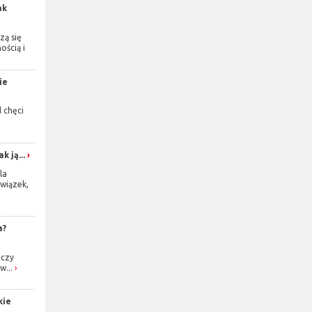
ak
zą się
ością i
ie
d chęci
k ją...
la
wiązek,
a?
 czy
w...
kie