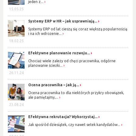
jeden z...
15.05.25
Systemy ERP w HR – jak usprawniają...
Systemy ERP od lat cieszą się coraz większą popularnością
i na ich wdrożenie...
18.02.25
Efektywne planowanie rozwoju...
Chociaż wiele zależy od chęci pracownika, odgórne
planowanie ścieżki...
26.11.24
Ocena pracownika – jak ją...
Ocena pracownika to dla niektórych przykry obowiązek,
ale pamiętajmy,...
23.08.24
Efektywna rekrutacja? Wykorzystaj...
Jak spośród dziesiątek, czy nawet setek kandydatów...