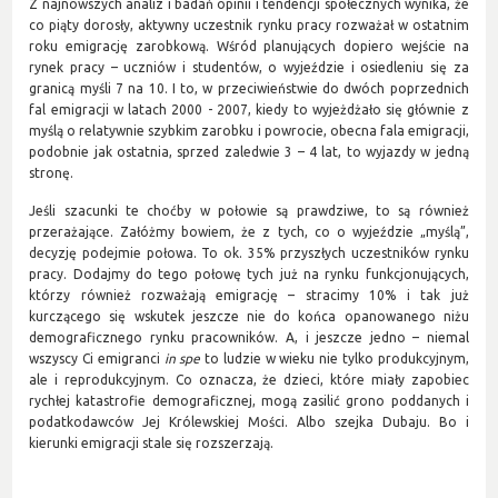
Z najnowszych analiz i badań opinii i tendencji społecznych wynika, że
co piąty dorosły, aktywny uczestnik rynku pracy rozważał w ostatnim
roku emigrację zarobkową. Wśród planujących dopiero wejście na
rynek pracy – uczniów i studentów, o wyjeździe i osiedleniu się za
granicą myśli 7 na 10. I to, w przeciwieństwie do dwóch poprzednich
fal emigracji w latach 2000 - 2007, kiedy to wyjeżdżało się głównie z
myślą o relatywnie szybkim zarobku i powrocie, obecna fala emigracji,
podobnie jak ostatnia, sprzed zaledwie 3 – 4 lat, to wyjazdy w jedną
stronę.
Jeśli szacunki te choćby w połowie są prawdziwe, to są również
przerażające. Załóżmy bowiem, że z tych, co o wyjeździe „myślą”,
decyzję podejmie połowa. To ok. 35% przyszłych uczestników rynku
pracy. Dodajmy do tego połowę tych już na rynku funkcjonujących,
którzy również rozważają emigrację – stracimy 10% i tak już
kurczącego się wskutek jeszcze nie do końca opanowanego niżu
demograficznego rynku pracowników. A, i jeszcze jedno – niemal
wszyscy Ci emigranci
in spe
to ludzie w wieku nie tylko produkcyjnym,
ale i reprodukcyjnym. Co oznacza, że dzieci, które miały zapobiec
rychłej katastrofie demograficznej, mogą zasilić grono poddanych i
podatkodawców Jej Królewskiej Mości. Albo szejka Dubaju. Bo i
kierunki emigracji stale się rozszerzają.