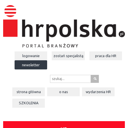
logowanie
zostań specjalistą
praca dla
HR
newsletter
s
strona główna
o nas
wydarzenia
HR
SZKOLENIA