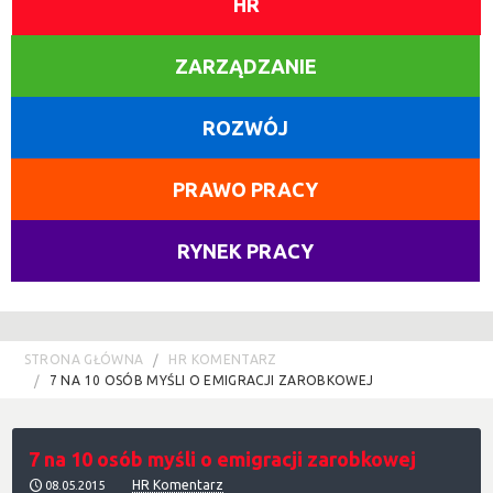
HR
ZARZĄDZANIE
ROZWÓJ
PRAWO PRACY
RYNEK PRACY
STRONA GŁÓWNA
HR KOMENTARZ
7 NA 10 OSÓB MYŚLI O EMIGRACJI ZAROBKOWEJ
7 na 10 osób myśli o emigracji zarobkowej
HR Komentarz
08.05.2015