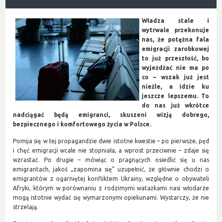
Władza stale i
wytrwale przekonuje
nas, że potężna fala
emigracji zarobkowej
to już przeszłość, bo
wyjeżdżać nie ma po
co – wszak już jest
nieźle, a idzie ku
jeszcze lepszemu. To
do nas już wkrótce
nadciągać będą emigranci, skuszeni wizją dobrego,
bezpiecznego i komfortowego życia w Polsce.
Pomija się w tej propagandzie dwie istotne kwestie – po pierwsze, pęd
i chęć emigracji wcale nie stopniała, a wprost przeciwnie – zdaje się
wzrastać. Po drugie – mówiąc o pragnących osiedlić się u nas
emigrantach, jakoś „zapomina się” uzupełnić, że głównie chodzi o
emigrantów z ogarniętej konfliktem Ukrainy, względne o obywateli
Afryki, którym w porównaniu z rodzimymi watażkami nasi włodarze
mogą istotnie wydać się wymarzonymi opiekunami. Wystarczy, że nie
strzelają.