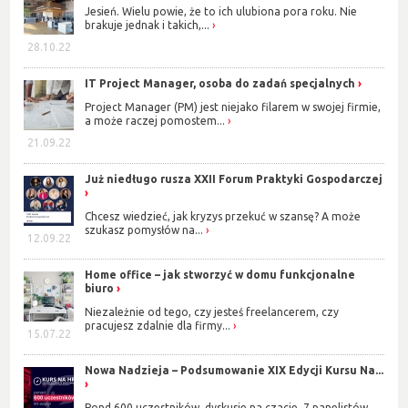
Jesień. Wielu powie, że to ich ulubiona pora roku. Nie
brakuje jednak i takich,...
28.10.22
IT Project Manager, osoba do zadań specjalnych
Project Manager (PM) jest niejako filarem w swojej firmie,
a może raczej pomostem...
21.09.22
Już niedługo rusza XXII Forum Praktyki Gospodarczej
Chcesz wiedzieć, jak kryzys przekuć w szansę? A może
szukasz pomysłów na...
12.09.22
Home office – jak stworzyć w domu funkcjonalne
biuro
Niezależnie od tego, czy jesteś freelancerem, czy
pracujesz zdalnie dla firmy...
15.07.22
Nowa Nadzieja – Podsumowanie XIX Edycji Kursu Na...
Pond 600 uczestników, dyskusje na czacie, 7 panelistów,