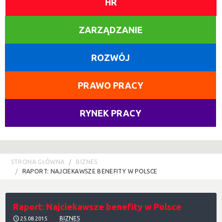
HR
ZARZĄDZANIE
ROZWÓJ
PRAWO PRACY
RYNEK PRACY
STRONA GŁÓWNA
BIZNES
RAPORT: NAJCIEKAWSZE BENEFITY W POLSCE
Raport: Najciekawsze benefity w Polsce
BIZNES
25.08.2015