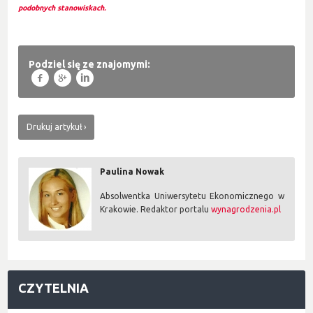
podobnych stanowiskach.
Podziel się ze znajomymi:
f
g
l
Drukuj artykuł
Paulina Nowak
Absolwentka Uniwersytetu Ekonomicznego w
Krakowie. Redaktor portalu
wynagrodzenia.pl
CZYTELNIA