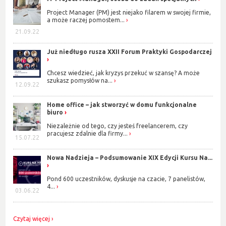
Project Manager (PM) jest niejako filarem w swojej firmie,
a może raczej pomostem...
21.09.22
Już niedługo rusza XXII Forum Praktyki Gospodarczej
Chcesz wiedzieć, jak kryzys przekuć w szansę? A może
szukasz pomysłów na...
12.09.22
Home office – jak stworzyć w domu funkcjonalne
biuro
Niezależnie od tego, czy jesteś freelancerem, czy
pracujesz zdalnie dla firmy...
15.07.22
Nowa Nadzieja – Podsumowanie XIX Edycji Kursu Na...
Pond 600 uczestników, dyskusje na czacie, 7 panelistów,
4...
03.06.22
Czytaj więcej