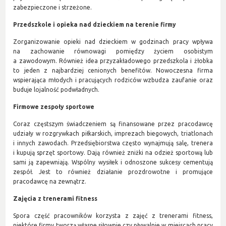
zabezpieczone i strzeżone.
Przedszkole i opieka nad dzieckiem na terenie firmy
Zorganizowanie opieki nad dzieckiem w godzinach pracy wpływa
na zachowanie równowagi pomiędzy życiem osobistym
a zawodowym. Również idea przyzakładowego przedszkola i żłobka
to jeden z najbardziej cenionych benefitów. Nowoczesna firma
wspierająca młodych i pracujących rodziców wzbudza zaufanie oraz
buduje lojalność podwładnych.
Firmowe zespoły sportowe
Coraz częstszym świadczeniem są finansowane przez pracodawcę
udziały w rozgrywkach piłkarskich, imprezach biegowych, triatlonach
i innych zawodach. Przedsiębiorstwa często wynajmują salę, trenera
i kupują sprzęt sportowy. Dają również zniżki na odzież sportową lub
sami ją zapewniają. Wspólny wysiłek i odnoszone sukcesy cementują
zespół. Jest to również działanie prozdrowotne i promujące
pracodawcę na zewnątrz.
Zajęcia z trenerami fitness
Spora część pracowników korzysta z zajęć z trenerami fitness,
niektóre firmy tworzą własne siłownie czy pływalnie w miejscach pracy