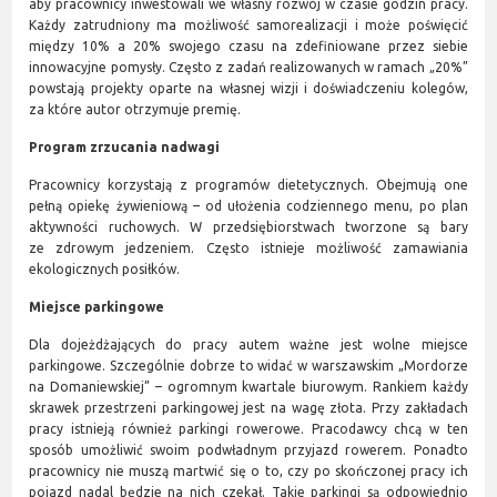
aby pracownicy inwestowali we własny rozwój w czasie godzin pracy.
Każdy zatrudniony ma możliwość samorealizacji i może poświęcić
między 10% a 20% swojego czasu na zdefiniowane przez siebie
innowacyjne pomysły. Często z zadań realizowanych w ramach „20%”
powstają projekty oparte na własnej wizji i doświadczeniu kolegów,
za które autor otrzymuje premię.
Program zrzucania nadwagi
Pracownicy korzystają z programów dietetycznych. Obejmują one
pełną opiekę żywieniową – od ułożenia codziennego menu, po plan
aktywności ruchowych. W przedsiębiorstwach tworzone są bary
ze zdrowym jedzeniem. Często istnieje możliwość zamawiania
ekologicznych posiłków.
Miejsce parkingowe
Dla dojeżdżających do pracy autem ważne jest wolne miejsce
parkingowe. Szczególnie dobrze to widać w warszawskim „Mordorze
na Domaniewskiej” – ogromnym kwartale biurowym. Rankiem każdy
skrawek przestrzeni parkingowej jest na wagę złota. Przy zakładach
pracy istnieją również parkingi rowerowe. Pracodawcy chcą w ten
sposób umożliwić swoim podwładnym przyjazd rowerem. Ponadto
pracownicy nie muszą martwić się o to, czy po skończonej pracy ich
pojazd nadal będzie na nich czekał. Takie parkingi są odpowiednio