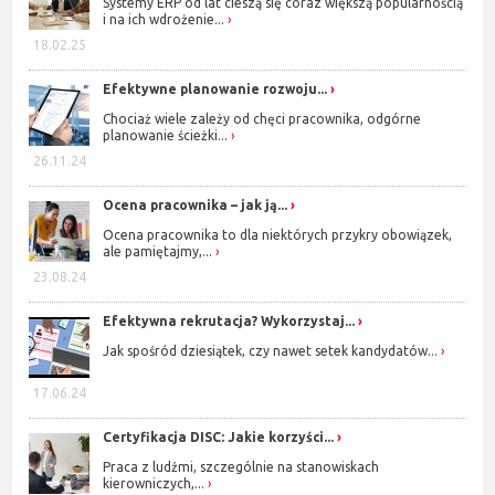
Systemy ERP od lat cieszą się coraz większą popularnością
i na ich wdrożenie...
18.02.25
Efektywne planowanie rozwoju...
Chociaż wiele zależy od chęci pracownika, odgórne
planowanie ścieżki...
26.11.24
Ocena pracownika – jak ją...
Ocena pracownika to dla niektórych przykry obowiązek,
ale pamiętajmy,...
23.08.24
Efektywna rekrutacja? Wykorzystaj...
Jak spośród dziesiątek, czy nawet setek kandydatów...
17.06.24
Certyfikacja DISC: Jakie korzyści...
Praca z ludźmi, szczególnie na stanowiskach
kierowniczych,...