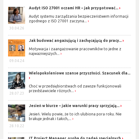
Audyt ISO 27001 oczami HR – jak przygotować...
Audyt systemu zarządzania bezpieczeństwem informacji
zgodnego z ISO 27001 zaczyna...
30.04.26
Jak budować angażującą i zachęcającą do pracy...
Motywacja i zaangażowanie pracowników to jedne z
najważniejszych...
09.04.24
Wielopokoleniowe szanse przyszłości. Szacunek dla...
Choć w przedsiębiorstwach od zawsze funkcjonowali
przedstawiciele różnych...
28.07.23
Jesień w biurze – jakie warunki pracy sprzyjają...
Jesień. Wielu powie, że to ich ulubiona pora roku. Nie
brakuje jednak i takich,...
28.10.22
IT Project Manager, osoba do zadań specjalnych