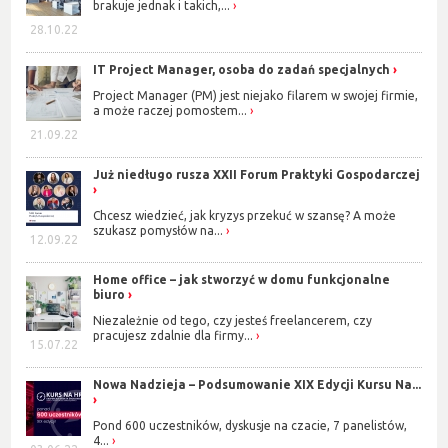
brakuje jednak i takich,...
28.10.22
IT Project Manager, osoba do zadań specjalnych
Project Manager (PM) jest niejako filarem w swojej firmie,
a może raczej pomostem...
21.09.22
Już niedługo rusza XXII Forum Praktyki Gospodarczej
Chcesz wiedzieć, jak kryzys przekuć w szansę? A może
szukasz pomysłów na...
12.09.22
Home office – jak stworzyć w domu funkcjonalne
biuro
Niezależnie od tego, czy jesteś freelancerem, czy
pracujesz zdalnie dla firmy...
15.07.22
Nowa Nadzieja – Podsumowanie XIX Edycji Kursu Na...
Pond 600 uczestników, dyskusje na czacie, 7 panelistów,
4...