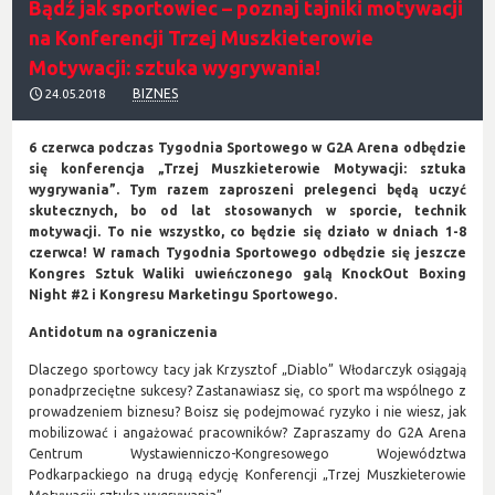
Bądź jak sportowiec – poznaj tajniki motywacji
na Konferencji Trzej Muszkieterowie
Motywacji: sztuka wygrywania!
BIZNES
24.05.2018
6 czerwca podczas Tygodnia Sportowego w G2A Arena odbędzie
się konferencja „Trzej Muszkieterowie Motywacji: sztuka
wygrywania”. Tym razem zaproszeni prelegenci będą uczyć
skutecznych, bo od lat stosowanych w sporcie, technik
motywacji. To nie wszystko, co będzie się działo w dniach 1-8
czerwca! W ramach Tygodnia Sportowego odbędzie się jeszcze
Kongres Sztuk Waliki uwieńczonego galą KnockOut Boxing
Night #2 i Kongresu Marketingu Sportowego.
Antidotum na ograniczenia
Dlaczego sportowcy tacy jak Krzysztof „Diablo” Włodarczyk osiągają
ponadprzeciętne sukcesy? Zastanawiasz się, co sport ma wspólnego z
prowadzeniem biznesu? Boisz się podejmować ryzyko i nie wiesz, jak
mobilizować i angażować pracowników? Zapraszamy do G2A Arena
Centrum Wystawienniczo-Kongresowego Województwa
Podkarpackiego na drugą edycję Konferencji „Trzej Muszkieterowie