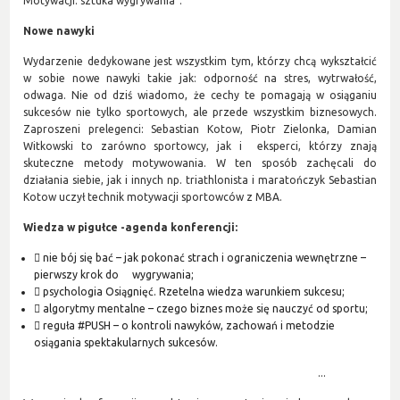
Motywacji: sztuka wygrywania”.
Nowe nawyki
Wydarzenie dedykowane jest wszystkim tym, którzy chcą wykształcić
w sobie nowe nawyki takie jak: odporność na stres, wytrwałość,
odwaga. Nie od dziś wiadomo, że cechy te pomagają w osiąganiu
sukcesów nie tylko sportowych, ale przede wszystkim biznesowych.
Zaproszeni prelegenci: Sebastian Kotow, Piotr Zielonka, Damian
Witkowski to zarówno sportowcy, jak i eksperci, którzy znają
skuteczne metody motywowania. W ten sposób zachęcali do
działania siebie, jak i innych np. triathlonista i maratończyk Sebastian
Kotow uczył technik motywacji sportowców z MBA.
Wiedza w pigułce -agenda konferencji:
 nie bój się bać – jak pokonać strach i ograniczenia wewnętrzne –
pierwszy krok do wygrywania;
 psychologia Osiągnięć. Rzetelna wiedza warunkiem sukcesu;
 algorytmy mentalne – czego biznes może się nauczyć od sportu;
 reguła #PUSH – o kontroli nawyków, zachowań i metodzie
osiągania spektakularnych sukcesów.
...