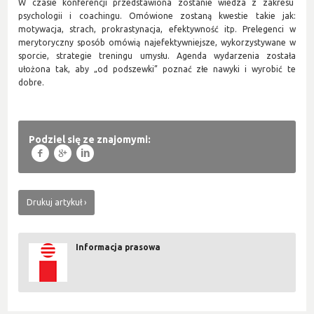
W czasie konferencji przedstawiona zostanie wiedza z zakresu
psychologii i coachingu. Omówione zostaną kwestie takie jak:
motywacja, strach, prokrastynacja, efektywność itp. Prelegenci w
merytoryczny sposób omówią najefektywniejsze, wykorzystywane w
sporcie, strategie treningu umysłu. Agenda wydarzenia została
ułożona tak, aby „od podszewki” poznać złe nawyki i wyrobić te
dobre.
Podziel się ze znajomymi:
f
g
l
Drukuj artykuł
Informacja prasowa