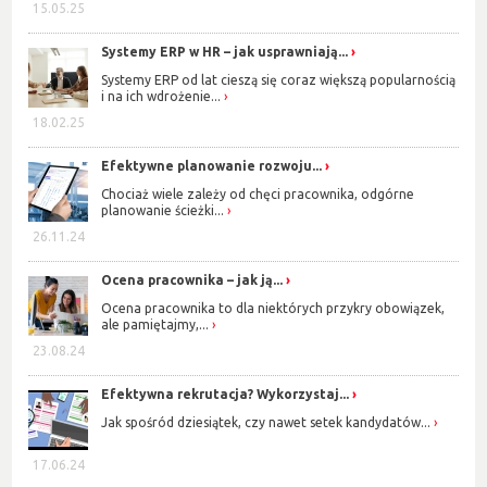
15.05.25
Systemy ERP w HR – jak usprawniają...
Systemy ERP od lat cieszą się coraz większą popularnością
i na ich wdrożenie...
18.02.25
Efektywne planowanie rozwoju...
Chociaż wiele zależy od chęci pracownika, odgórne
planowanie ścieżki...
26.11.24
Ocena pracownika – jak ją...
Ocena pracownika to dla niektórych przykry obowiązek,
ale pamiętajmy,...
23.08.24
Efektywna rekrutacja? Wykorzystaj...
Jak spośród dziesiątek, czy nawet setek kandydatów...
17.06.24