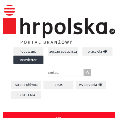
logowanie
zostań specjalistą
praca dla
HR
newsletter
s
strona główna
o nas
wydarzenia
HR
SZKOLENIA