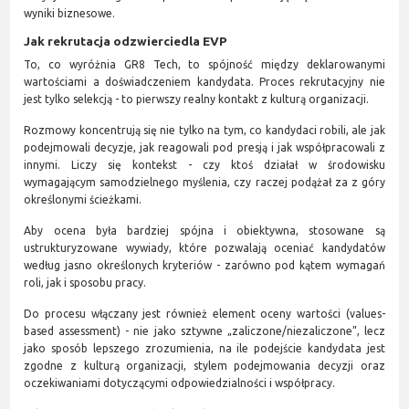
wyniki biznesowe.
Jak rekrutacja odzwierciedla EVP
To, co wyróżnia GR8 Tech, to spójność między deklarowanymi
wartościami a doświadczeniem kandydata. Proces rekrutacyjny nie
jest tylko selekcją - to pierwszy realny kontakt z kulturą organizacji.
Rozmowy koncentrują się nie tylko na tym, co kandydaci robili, ale jak
podejmowali decyzje, jak reagowali pod presją i jak współpracowali z
innymi. Liczy się kontekst - czy ktoś działał w środowisku
wymagającym samodzielnego myślenia, czy raczej podążał za z góry
określonymi ścieżkami.
Aby ocena była bardziej spójna i obiektywna, stosowane są
ustrukturyzowane wywiady, które pozwalają oceniać kandydatów
według jasno określonych kryteriów - zarówno pod kątem wymagań
roli, jak i sposobu pracy.
Do procesu włączany jest również element oceny wartości (values-
based assessment) - nie jako sztywne „zaliczone/niezaliczone”, lecz
jako sposób lepszego zrozumienia, na ile podejście kandydata jest
zgodne z kulturą organizacji, stylem podejmowania decyzji oraz
oczekiwaniami dotyczącymi odpowiedzialności i współpracy.