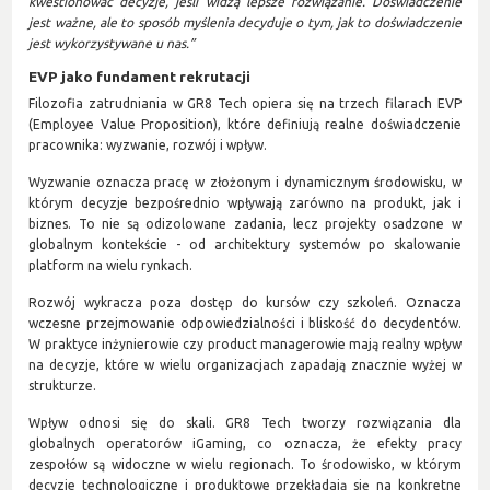
kwestionować decyzje, jeśli widzą lepsze rozwiązanie. Doświadczenie
jest ważne, ale to sposób myślenia decyduje o tym, jak to doświadczenie
jest wykorzystywane u nas.”
EVP jako fundament rekrutacji
Filozofia zatrudniania w GR8 Tech opiera się na trzech filarach EVP
(Employee Value Proposition), które definiują realne doświadczenie
pracownika: wyzwanie, rozwój i wpływ.
Wyzwanie oznacza pracę w złożonym i dynamicznym środowisku, w
którym decyzje bezpośrednio wpływają zarówno na produkt, jak i
biznes. To nie są odizolowane zadania, lecz projekty osadzone w
globalnym kontekście - od architektury systemów po skalowanie
platform na wielu rynkach.
Rozwój wykracza poza dostęp do kursów czy szkoleń. Oznacza
wczesne przejmowanie odpowiedzialności i bliskość do decydentów.
W praktyce inżynierowie czy product managerowie mają realny wpływ
na decyzje, które w wielu organizacjach zapadają znacznie wyżej w
strukturze.
Wpływ odnosi się do skali. GR8 Tech tworzy rozwiązania dla
globalnych operatorów iGaming, co oznacza, że efekty pracy
zespołów są widoczne w wielu regionach. To środowisko, w którym
decyzje technologiczne i produktowe przekładają się na konkretne