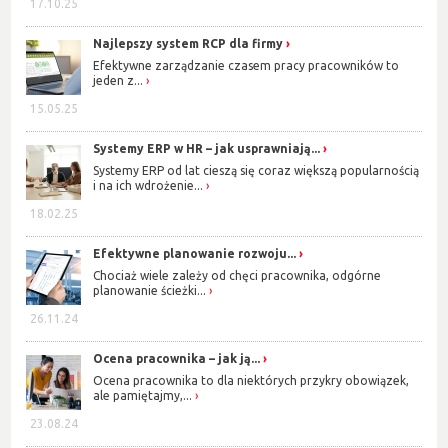
17.10.25
Najlepszy system RCP dla firmy
Efektywne zarządzanie czasem pracy pracowników to
jeden z...
15.05.25
Systemy ERP w HR – jak usprawniają...
Systemy ERP od lat cieszą się coraz większą popularnością
i na ich wdrożenie...
18.02.25
Efektywne planowanie rozwoju...
Chociaż wiele zależy od chęci pracownika, odgórne
planowanie ścieżki...
26.11.24
Ocena pracownika – jak ją...
Ocena pracownika to dla niektórych przykry obowiązek,
ale pamiętajmy,...
23.08.24