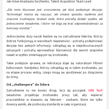
Jak mówi Anastasiia Surzhenko, Talent Acquisition Team Lead:
„Dla mnie kluczowe jest zrozumienie, jak ktoś podejmuje decyzje.
Technologii można się nauczyć, ale zmiana sposobu myślenia jest
znacznie trudniejsza. Szukam osób, które potrafią działać szybko, ale
jednocześnie świadomie, i które nie boją się brać odpowiedzialności za
końcowy rezultat.”
Jednocześnie duży nacisk kładzie się na zatrudnianie liderów, którzy
dobrze funkcjonują w warunkach niepewności - potrafią podejmować
decyzje bez pełnych informacji, odnajdują się w niejednoznacznych
sytuacjach i potrafią wprowadzać klarowność dla swoich zespołów
nawet w szybko zmieniającym się środowisku.
Takie podejście sprawia, że rekrutacja staje się naturalnym filtrem
kulturowym. Kandydaci, którzy odnajdują się w takim środowisku, już
na etapie procesu widzą, czego mogą się spodziewać po dołączeniu
do firmy.
Od „challengera” do lidera
Zatrudnienie to nie koniec drogi, lecz jej początek.
GR8 Tech
świadomie projektuje środowisko pracy tak, aby wspierać
pracowników w stawaniu się liderami - osobami, które nie tylko
dowożą wyniki, ale podnoszą standardy w całej organizacji.