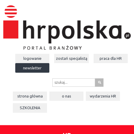
logowanie
zostań specjalistą
praca dla
HR
newsletter
s
strona główna
o nas
wydarzenia
HR
SZKOLENIA