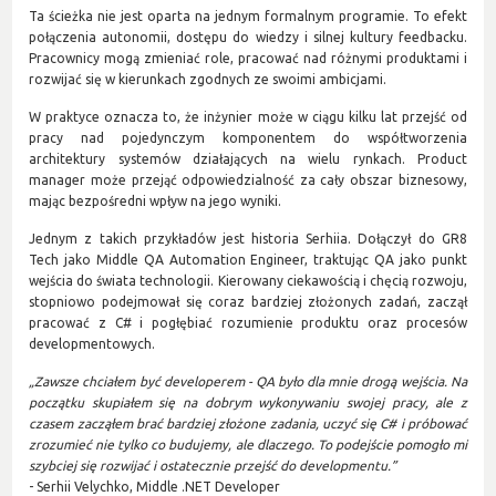
Ta ścieżka nie jest oparta na jednym formalnym programie. To efekt
połączenia autonomii, dostępu do wiedzy i silnej kultury feedbacku.
Pracownicy mogą zmieniać role, pracować nad różnymi produktami i
rozwijać się w kierunkach zgodnych ze swoimi ambicjami.
W praktyce oznacza to, że inżynier może w ciągu kilku lat przejść od
pracy nad pojedynczym komponentem do współtworzenia
architektury systemów działających na wielu rynkach. Product
manager może przejąć odpowiedzialność za cały obszar biznesowy,
mając bezpośredni wpływ na jego wyniki.
Jednym z takich przykładów jest historia Serhiia. Dołączył do GR8
Tech jako Middle QA Automation Engineer, traktując QA jako punkt
wejścia do świata technologii. Kierowany ciekawością i chęcią rozwoju,
stopniowo podejmował się coraz bardziej złożonych zadań, zaczął
pracować z C# i pogłębiać rozumienie produktu oraz procesów
developmentowych.
„Zawsze chciałem być developerem - QA było dla mnie drogą wejścia. Na
początku skupiałem się na dobrym wykonywaniu swojej pracy, ale z
czasem zacząłem brać bardziej złożone zadania, uczyć się C# i próbować
zrozumieć nie tylko co budujemy, ale dlaczego. To podejście pomogło mi
szybciej się rozwijać i ostatecznie przejść do developmentu.”
- Serhii Velychko, Middle .NET Developer