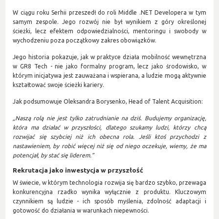
W ciągu roku Serhii przeszedł do roli Middle .NET Developera w tym
samym zespole. Jego rozwój nie był wynikiem z góry określonej
ścieżki, lecz efektem odpowiedzialności, mentoringu i swobody w
wychodzeniu poza początkowy zakres obowiązków.
Jego historia pokazuje, jak w praktyce działa mobilność wewnętrzna
w GR8 Tech - nie jako formalny program, lecz jako środowisko, w
którym inicjatywa jest zauważana i wspierana, a ludzie mogą aktywnie
kształtować swoje ścieżki kariery.
Jak podsumowuje Oleksandra Borysenko, Head of Talent Acquisition:
„Naszą rolą nie jest tylko zatrudnianie na dziś. Budujemy organizację,
która ma działać w przyszłości, dlatego szukamy ludzi, którzy chcą
rozwijać się szybciej niż ich obecna rola. Jeśli ktoś przychodzi z
nastawieniem, by robić więcej niż się od niego oczekuje, wiemy, że ma
potencjał, by stać się liderem.”
Rekrutacja jako inwestycja w przyszłość
W świecie, w którym technologia rozwija się bardzo szybko, przewaga
konkurencyjna rzadko wynika wyłącznie z produktu. Kluczowym
czynnikiem są ludzie - ich sposób myślenia, zdolność adaptacji i
gotowość do działania w warunkach niepewności.