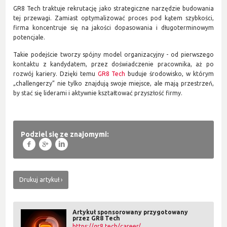
GR8 Tech traktuje rekrutację jako strategiczne narzędzie budowania
tej przewagi. Zamiast optymalizować proces pod kątem szybkości,
firma koncentruje się na jakości dopasowania i długoterminowym
potencjale.
Takie podejście tworzy spójny model organizacyjny - od pierwszego
kontaktu z kandydatem, przez doświadczenie pracownika, aż po
rozwój kariery. Dzięki temu
GR8 Tech
buduje środowisko, w którym
„challengerzy” nie tylko znajdują swoje miejsce, ale mają przestrzeń,
by stać się liderami i aktywnie kształtować przyszłość firmy.
Podziel się ze znajomymi:
f
g
l
Drukuj artykuł
Artykuł sponsorowany przygotowany
przez GR8 Tech
https://gr8.tech/career/