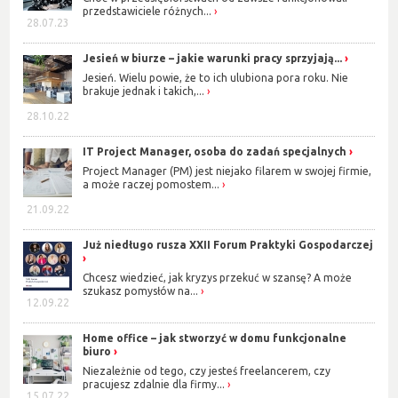
przedstawiciele różnych...
28.07.23
Jesień w biurze – jakie warunki pracy sprzyjają...
Jesień. Wielu powie, że to ich ulubiona pora roku. Nie
brakuje jednak i takich,...
28.10.22
IT Project Manager, osoba do zadań specjalnych
Project Manager (PM) jest niejako filarem w swojej firmie,
a może raczej pomostem...
21.09.22
Już niedługo rusza XXII Forum Praktyki Gospodarczej
Chcesz wiedzieć, jak kryzys przekuć w szansę? A może
szukasz pomysłów na...
12.09.22
Home office – jak stworzyć w domu funkcjonalne
biuro
Niezależnie od tego, czy jesteś freelancerem, czy
pracujesz zdalnie dla firmy...
15.07.22