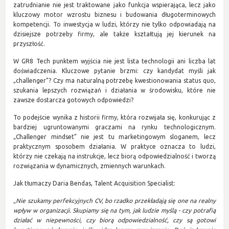
zatrudnianie nie jest traktowane jako funkcja wspierająca, lecz jako
kluczowy motor wzrostu biznesu i budowania długoterminowych
kompetencji. To inwestycja w ludzi, którzy nie tylko odpowiadają na
dzisiejsze potrzeby firmy, ale także kształtują jej kierunek na
przyszłość.
W GR8 Tech punktem wyjścia nie jest lista technologii ani liczba lat
doświadczenia. Kluczowe pytanie brzmi: czy kandydat myśli jak
„challenger”? Czy ma naturalną potrzebę kwestionowania status quo,
szukania lepszych rozwiązań i działania w środowisku, które nie
zawsze dostarcza gotowych odpowiedzi?
To podejście wynika z historii firmy, która rozwijała się, konkurując z
bardziej ugruntowanymi graczami na rynku technologicznym.
„Challenger mindset” nie jest tu marketingowym sloganem, lecz
praktycznym sposobem działania. W praktyce oznacza to ludzi,
którzy nie czekają na instrukcje, lecz biorą odpowiedzialność i tworzą
rozwiązania w dynamicznych, zmiennych warunkach.
Jak tłumaczy Daria Bendas, Talent Acquisition Specialist:
„Nie szukamy perfekcyjnych CV, bo rzadko przekładają się one na realny
wpływ w organizacji. Skupiamy się na tym, jak ludzie myślą - czy potrafią
działać w niepewności, czy biorą odpowiedzialność, czy są gotowi