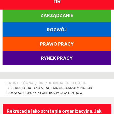
HR
ZARZĄDZANIE
ROZWÓJ
PRAWO PRACY
RYNEK PRACY
STRONA GŁÓWNA
HR
REKRUTACJA I SELEKCJA
REKRUTACJA JAKO STRATEGIA ORGANIZACYJNA. JAK
BUDOWAĆ ZESPOŁY, KTÓRE ROZWIJAJĄ LIDERÓW
Rekrutacja jako strategia organizacyjna. Jak