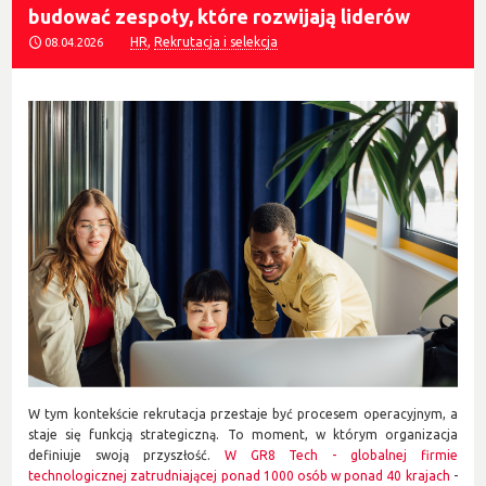
budować zespoły, które rozwijają liderów
HR
,
Rekrutacja i selekcja
08.04.2026
W tym kontekście rekrutacja przestaje być procesem operacyjnym, a
staje się funkcją strategiczną. To moment, w którym organizacja
definiuje swoją przyszłość.
W GR8 Tech - globalnej firmie
technologicznej zatrudniającej ponad 1000 osób w ponad 40 krajach
-