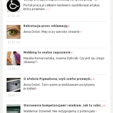
Portal praca.pl całkiem niedawno opublikował artykuł,
który powinien...
27.03.24
Rekrutacja przez reklamację
Anna Dolot: Miej oczy szeroko otwarte
23.01.18
Mobbing to realne zagrożenie
Natalia Komarzańska, Joanna Dybciak: Czy jest się czego
obawiać?
12.09.17
O efekcie Pigmaliona, czyli szefie przemyśl...
Anna Dolot: Tym razem przedstawiam pozytywny
przykład
28.07.17
Sterowanie kompetencjami i wiekiem. Jak to robić...
Waldemar Dziwniel: Nie rezygnujemy z potencjału