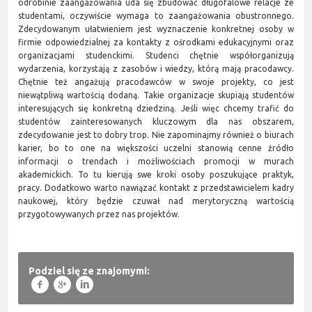
odrobinie zaangażowania uda się zbudować długofalowe relacje ze
studentami, oczywiście wymaga to zaangażowania obustronnego.
Zdecydowanym ułatwieniem jest wyznaczenie konkretnej osoby w
firmie odpowiedzialnej za kontakty z ośrodkami edukacyjnymi oraz
organizacjami studenckimi. Studenci chętnie współorganizują
wydarzenia, korzystają z zasobów i wiedzy, którą mają pracodawcy.
Chętnie też angażują pracodawców w swoje projekty, co jest
niewątpliwą wartością dodaną. Takie organizacje skupiają studentów
interesujących się konkretną dziedziną. Jeśli więc chcemy trafić do
studentów zainteresowanych kluczowym dla nas obszarem,
zdecydowanie jest to dobry trop. Nie zapominajmy również o biurach
karier, bo to one na większości uczelni stanowią cenne źródło
informacji o trendach i możliwościach promocji w murach
akademickich. To tu kierują swe kroki osoby poszukujące praktyk,
pracy. Dodatkowo warto nawiązać kontakt z przedstawicielem kadry
naukowej, który będzie czuwał nad merytoryczną wartością
przygotowywanych przez nas projektów.
Podziel się ze znajomymi:
f
g
l