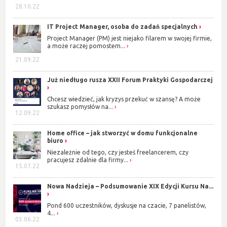
28.10.22
IT Project Manager, osoba do zadań specjalnych
Project Manager (PM) jest niejako filarem w swojej firmie,
a może raczej pomostem...
21.09.22
Już niedługo rusza XXII Forum Praktyki Gospodarczej
Chcesz wiedzieć, jak kryzys przekuć w szansę? A może
szukasz pomysłów na...
12.09.22
Home office – jak stworzyć w domu funkcjonalne
biuro
Niezależnie od tego, czy jesteś freelancerem, czy
pracujesz zdalnie dla firmy...
15.07.22
Nowa Nadzieja – Podsumowanie XIX Edycji Kursu Na...
Pond 600 uczestników, dyskusje na czacie, 7 panelistów,
4...
03.06.22