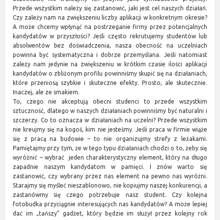
Przede wszystkim należy się zastanowić, jaki jest cel naszych działań.
Czy zależy nam na zwiększeniu liczby aplikacji w konkretnym okresie?
A może chcemy wpłynąć na postrzeganie firmy przez potencjalnych
kandydatów w przyszłości? Jeśli często rekrutujemy studentów lub
absolwentów bez doświadczenia, nasza obecność na uczelniach
powinna być systematyczna i dobrze przemyślana. Jeśli natomiast
zależy nam jedynie na zwiększeniu w krótkim czasie ilości aplikacji
kandydatów o zbliżonym profilu powinniśmy skupić się na działaniach,
które przeniosą szybkie i skuteczne efekty. Prosto, ale skutecznie.
Inaczej, ale ze smakiem.
To, czego nie akceptują obecni studenci to przede wszystkim
sztuczność, dlatego w naszych działaniach powinniśmy być naturalni i
szczerzy. Co to oznacza w działaniach na uczelni? Przede wszystkim
nie kreujmy się na kogoś, kim nie jesteśmy. Jeśli praca w firmie wiąże
się z pracą na budowie – to nie organizujmy strefy z leżakami.
Pamiętajmy przy tym, że w tego typu działaniach chodzi o to, żeby się
wyróżnić – wybrać jeden charakterystyczny element, który na długo
zapadnie naszym kandydatom w pamięci. I znów warto się
zastanowić, czy wybrany przez nas element na pewno nas wyróżni.
Starajmy się myśleć nieszablonowo, nie kopiujmy naszej konkurencji, a
zastanówmy się czego potrzebuje nasz student. Czy kolejna
fotobudka przyciągnie interesujących nas kandydatów? A może lepiej
dać im „tańszy” gadżet, który będzie im służył przez kolejny rok