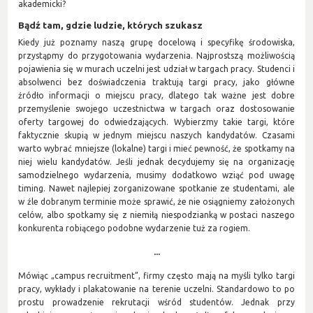
akademicki?
Bądź tam, gdzie ludzie, których szukasz
Kiedy już poznamy naszą grupę docelową i specyfikę środowiska,
przystąpmy do przygotowania wydarzenia. Najprostszą możliwością
pojawienia się w murach uczelni jest udział w targach pracy. Studenci i
absolwenci bez doświadczenia traktują targi pracy, jako główne
źródło informacji o miejscu pracy, dlatego tak ważne jest dobre
przemyślenie swojego uczestnictwa w targach oraz dostosowanie
oferty targowej do odwiedzających. Wybierzmy takie targi, które
faktycznie skupią w jednym miejscu naszych kandydatów. Czasami
warto wybrać mniejsze (lokalne) targi i mieć pewność, że spotkamy na
niej wielu kandydatów. Jeśli jednak decydujemy się na organizację
samodzielnego wydarzenia, musimy dodatkowo wziąć pod uwagę
timing. Nawet najlepiej zorganizowane spotkanie ze studentami, ale
w źle dobranym terminie może sprawić, że nie osiągniemy założonych
celów, albo spotkamy się z niemiłą niespodzianką w postaci naszego
konkurenta robiącego podobne wydarzenie tuż za rogiem.
...
Mówiąc „campus recruitment”, firmy często mają na myśli tylko targi
pracy, wykłady i plakatowanie na terenie uczelni. Standardowo to po
prostu prowadzenie rekrutacji wśród studentów. Jednak przy