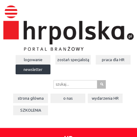
logowanie
zostań specjalistą
praca dla
HR
newsletter
s
strona główna
o nas
wydarzenia
HR
SZKOLENIA