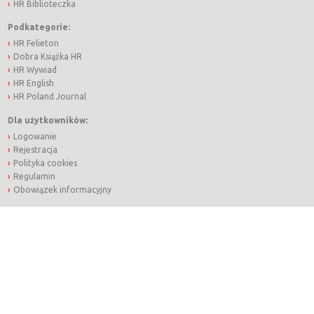
HR Biblioteczka
Podkategorie:
HR Felieton
Dobra Książka HR
HR Wywiad
HR English
HR Poland Journal
Dla użytkowników:
Logowanie
Rejestracja
Polityka cookies
Regulamin
Obowiązek informacyjny