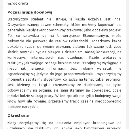
wśród ofert?
Poznaj grupę docelową
Statystyczny student nie istnieje, a każda uczelnia jest inna.
Oczywiście istnieją pewne schematy, które możemy kopiować, ale
generalnie, każdy event powinniśmy traktować jako oddzielny projekt.
To, co sprawdza się na Uniwersytecie Ekonomicznym, może
całkowicie nie pasować do realiów Politechniki. Dodatkowo każde
pokolenie rządzi się swoimi prawami, dlatego tak ważne jest, żeby
śledzić nowinki i być na bieżąco z działaniami naszej konkurencji, na
konkretnych interesujących nas uczelniach. Każde wydarzenie
traktujmy jak swojego rodzaju business case. Starajmy się wyciągnąć z
niego jak najwięcej informacji. Jeśli robimy warsztat, nie
ograniczajmy się jedynie do jego przeprowadzenia – wykorzystajmy
moment i zapytajmy studentów, co sądzą na temat takiej promocji.
Jeśli idziemy na targi i rozmawiamy ze studentami, nie tylko
odpowiadajmy na pytania, ale sami starajmy się dowiedzieć, gdzie
młodzi ludzie szukają pracy. W ten sposób nie tylko budujemy swoje
know how, ale również przestajemy tracić czas na nieodpowiednio
dobrane narzędzia.
Określ cele
Kiedy decydujemy się na działania employer brandingowe na
uczelniach, nie traktujmy ich jedynie jako tymczasowe projekty.