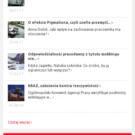
28.07.17
O efekcie Pigmaliona, czyli szefie przemyśl...
Anna Dolot: Jaki wpływ na zachowanie pracownika ma
otoczenie?
29.06.17
Odpowiedzialność pracodawcy z tytułu mobbingu
nie...
Edyta Jagiełło, Natalia Łokińska: Co zrobić, by ją
ograniczyć lub wyłączyć?
15.02.17
KRAZ, założenia kontra rzeczywistość
Ogólnopolski Konwent Agencji Pracy weryfikuje podmioty
widniejące w...
03.08.16
Czytaj więcej