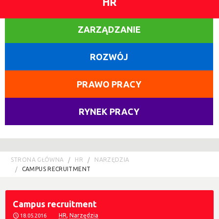
HR
ZARZĄDZANIE
ROZWÓJ
PRAWO PRACY
RYNEK PRACY
STRONA GŁÓWNA
HR
NARZĘDZIA
CAMPUS RECRUITMENT
Campus recruitment
HR
,
Narzędzia
18.05.2016