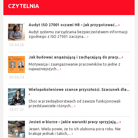
CZYTELNIA
Audyt ISO 27001 oczami HR – jak przygotować...
Audyt systemu zarządzania bezpieczeństwem informacji
zgodnego z ISO 27001 zaczyna...
30.04.26
Jak budować angażującą i zachęcającą do pracy...
Motywacja i zaangażowanie pracowników to jedne z
najważniejszych...
09.04.24
Wielopokoleniowe szanse przyszłości. Szacunek dla...
Choć w przedsiębiorstwach od zawsze funkcjonowali
przedstawiciele różnych...
28.07.23
Jesień w biurze – jakie warunki pracy sprzyjają...
Jesień. Wielu powie, że to ich ulubiona pora roku. Nie
brakuje jednak i takich,...