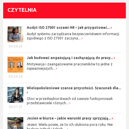
CZYTELNIA
Audyt ISO 27001 oczami HR – jak przygotować...
Audyt systemu zarządzania bezpieczeństwem informacji
zgodnego z ISO 27001 zaczyna...
30.04.26
Jak budować angażującą i zachęcającą do pracy...
Motywacja i zaangażowanie pracowników to jedne z
najważniejszych...
09.04.24
Wielopokoleniowe szanse przyszłości. Szacunek dla...
Choć w przedsiębiorstwach od zawsze funkcjonowali
przedstawiciele różnych...
28.07.23
Jesień w biurze – jakie warunki pracy sprzyjają...
Jesień. Wielu powie, że to ich ulubiona pora roku. Nie
brakuje jednak i takich,...