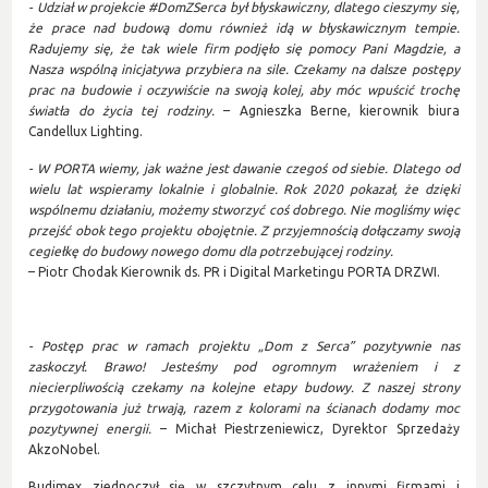
- Udział w projekcie #DomZSerca był błyskawiczny, dlatego cieszymy się,
że prace nad budową domu również idą w błyskawicznym tempie.
Radujemy się, że tak wiele firm podjęło się pomocy Pani Magdzie, a
Nasza wspólną inicjatywa przybiera na sile. Czekamy na dalsze postępy
prac na budowie i oczywiście na swoją kolej, aby móc wpuścić trochę
światła do życia tej rodziny.
– Agnieszka Berne, kierownik biura
Candellux Lighting.
- W PORTA wiemy, jak ważne jest dawanie czegoś od siebie. Dlatego od
wielu lat wspieramy lokalnie i globalnie. Rok 2020 pokazał, że dzięki
wspólnemu działaniu, możemy stworzyć coś dobrego. Nie mogliśmy więc
przejść obok tego projektu obojętnie. Z przyjemnością dołączamy swoją
cegiełkę do budowy nowego domu dla potrzebującej rodziny.
– Piotr Chodak Kierownik ds. PR i Digital Marketingu PORTA DRZWI.
- Postęp prac w ramach projektu „Dom z Serca” pozytywnie nas
zaskoczył. Brawo! Jesteśmy pod ogromnym wrażeniem i z
niecierpliwością czekamy na kolejne etapy budowy. Z naszej strony
przygotowania już trwają, razem z kolorami na ścianach dodamy moc
pozytywnej energii.
– Michał Piestrzeniewicz, Dyrektor Sprzedaży
AkzoNobel.
Budimex zjednoczył się w szczytnym celu z innymi firmami i