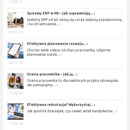
15.05.25
Systemy ERP w HR – jak usprawniają...
Systemy ERP od lat cieszą się coraz większą popularnością
i na ich wdrożenie...
18.02.25
Efektywne planowanie rozwoju...
Chociaż wiele zależy od chęci pracownika, odgórne
planowanie ścieżki...
26.11.24
Ocena pracownika – jak ją...
Ocena pracownika to dla niektórych przykry obowiązek,
ale pamiętajmy,...
23.08.24
Efektywna rekrutacja? Wykorzystaj...
Jak spośród dziesiątek, czy nawet setek kandydatów...
17.06.24