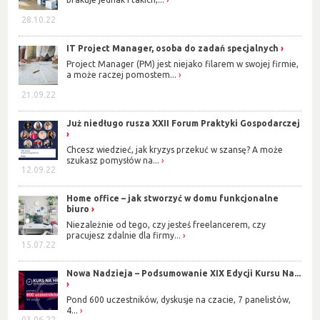
28.10.22
IT Project Manager, osoba do zadań specjalnych
Project Manager (PM) jest niejako filarem w swojej firmie,
a może raczej pomostem...
21.09.22
Już niedługo rusza XXII Forum Praktyki Gospodarczej
Chcesz wiedzieć, jak kryzys przekuć w szansę? A może
szukasz pomysłów na...
12.09.22
Home office – jak stworzyć w domu funkcjonalne
biuro
Niezależnie od tego, czy jesteś freelancerem, czy
pracujesz zdalnie dla firmy...
15.07.22
Nowa Nadzieja – Podsumowanie XIX Edycji Kursu Na...
Pond 600 uczestników, dyskusje na czacie, 7 panelistów,
4...
03.06.22