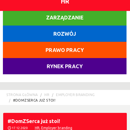
HR
ZARZĄDZANIE
ROZWÓJ
PRAWO PRACY
RYNEK PRACY
STRONA GŁÓWNA
HR
EMPLOYER BRANDING
#DOMZSERCA JUŻ STOI!
#DomZSerca już stoi!
HR
,
Employer branding
17.12.2020