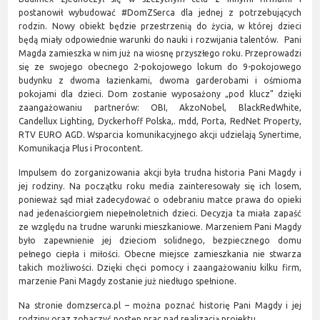
postanowił wybudować #DomZSerca dla jednej z potrzebujących
rodzin. Nowy obiekt będzie przestrzenią do życia, w której dzieci
będą miały odpowiednie warunki do nauki i rozwijania talentów. Pani
Magda zamieszka w nim już na wiosnę przyszłego roku. Przeprowadzi
się ze swojego obecnego 2-pokojowego lokum do 9-pokojowego
budynku z dwoma łazienkami, dwoma garderobami i ośmioma
pokojami dla dzieci. Dom zostanie wyposażony „pod klucz” dzięki
zaangażowaniu partnerów: OBI, AkzoNobel, BlackRedWhite,
Candellux Lighting, Dyckerhoff Polska,. mdd, Porta, RedNet Property,
RTV EURO AGD. Wsparcia komunikacyjnego akcji udzielają Synertime,
Komunikacja Plus i Procontent.
Impulsem do zorganizowania akcji była trudna historia Pani Magdy i
jej rodziny. Na początku roku media zainteresowały się ich losem,
ponieważ sąd miał zadecydować o odebraniu matce prawa do opieki
nad jedenaściorgiem niepełnoletnich dzieci. Decyzja ta miała zapaść
ze względu na trudne warunki mieszkaniowe. Marzeniem Pani Magdy
było zapewnienie jej dzieciom solidnego, bezpiecznego domu
pełnego ciepła i miłości. Obecne miejsce zamieszkania nie stwarza
takich możliwości. Dzięki chęci pomocy i zaangażowaniu kilku firm,
marzenie Pani Magdy zostanie już niedługo spełnione.
Na stronie domzserca.pl – można poznać historię Pani Magdy i jej
rodziny oraz zobaczyć postęp prac nad realizacją projektu.