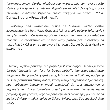
harmonogramem. Oprócz niezbędnego wyposażenia dom zyska także
stałe szybkie łącze internetowe. Pojawili się również darczyńcy, którzy
chcieliby ufundować stypendia części uczących się dzieci
– mówi
Dariusz Blocher – Prezes Budimex SA.
- Jesteśmy pod wrażeniem tempa na budowie, widać wielkie
zaangażowanie ekipy. Nasza firma jest już na etapie doboru kolorystyki i
kompletowania materiałów wykończeniowych, nie możemy doczekać się
montażu. Z zaciekawieniem obserwujemy postęp prac i czekamy na
naszą kolej.
– Katarzyna Jankowska, Kierownik Działu Obsługi Klienta –
RedNet Dom.
- Tempo, w jakim powstaje ten projekt jest imponujące. Jednak jeszcze
bardziej imponuje nam fakt, jak bardzo potrafią jednoczyć szlachetne
inicjatywy. Ten prawdziwy gest serca, który wykonał Budimex, pociągnął
za sobą prawdziwą lawinę dobra, której mamy przyjemność być częścią.
Już niebawem będziemy mogli przystąpić do prac związanych z
wyposażeniem i aranżowaniem części pomieszczeń. Wszystkie nasze
projekty są już gotowe, więc nie pozostaje nam nic innego, jak czekać na
zielone światło. – mówi Wojciech Tokarz, Wiceprezes Zarządu Black Red
White.