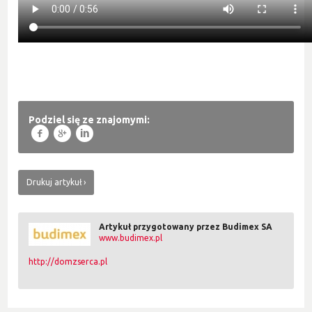
Podziel się ze znajomymi:
f
g
l
Drukuj artykuł
Artykuł przygotowany przez Budimex SA
www.budimex.pl
http://domzserca.pl