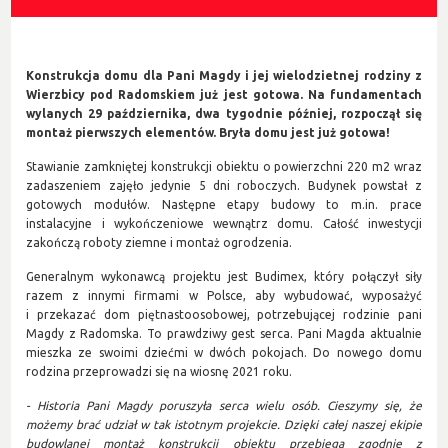
Konstrukcja domu dla Pani Magdy i jej wielodzietnej rodziny z
Wierzbicy pod Radomskiem już jest gotowa. Na fundamentach
wylanych 29 października, dwa tygodnie później, rozpoczął się
montaż pierwszych elementów. Bryła domu jest już gotowa!
Stawianie zamkniętej konstrukcji obiektu o powierzchni 220 m2 wraz
zadaszeniem zajęło jedynie 5 dni roboczych. Budynek powstał z
gotowych modułów. Następne etapy budowy to m.in. prace
instalacyjne i wykończeniowe wewnątrz domu. Całość inwestycji
zakończą roboty ziemne i montaż ogrodzenia.
Generalnym wykonawcą projektu jest Budimex, który połączył siły
razem z innymi firmami w Polsce, aby wybudować, wyposażyć
i przekazać dom piętnastoosobowej, potrzebującej rodzinie pani
Magdy z Radomska. To prawdziwy gest serca. Pani Magda aktualnie
mieszka ze swoimi dziećmi w dwóch pokojach. Do nowego domu
rodzina przeprowadzi się na wiosnę 2021 roku.
- Historia Pani Magdy poruszyła serca wielu osób. Cieszymy się, że
możemy brać udział w tak istotnym projekcie. Dzięki całej naszej ekipie
budowlanej montaż konstrukcji obiektu przebiega zgodnie z