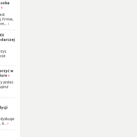
osoba
h
est
j firmie,
m...
XII
odarczej
yzys
oże
orzyć w
iuro
y jesteś
ujesz
ycji
dyskusje
 4...