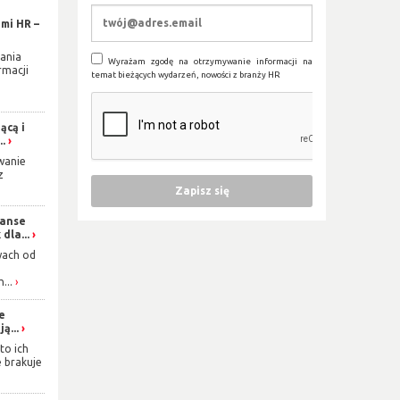
mi HR –
ania
Wyrażam zgodę na otrzymywanie informacji na
rmacji
temat bieżących wydarzeń, nowości z branży HR
ącą i
..
wanie
z
zanse
dla...
wach od
...
ie
ą...
to ich
e brakuje