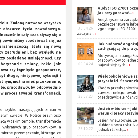
Audyt ISO 27001 ocza
jak przygotować...
Audyt systemu zarządz
wielu. Zmianą nazwano wszystko
bezpieczeństwem info
30.04.26
w obszarze życia zawodowego.
zgodnego z ISO 27001
zaczyna...
nocześnie cały czas słyszy się o
ej powinniśmy spodziewać się już
Jak budować angażuj
raźniejszością. Stała się nową
zachęcającą do pracy.
cy zatrudnieni, bez względu na
Motywacja i zaangażo
zy posiadane umiejętności. Czy
pracowników to jedne 
oryzoncie zmiany, takie jak:
09.04.24
najważniejszych...
dowa czy tąpnięcie gospodarcze,
yt długo, nietypowej sytuacji i
Wielopokoleniowe s
przyszłości. Szacunek 
atnym, można mieć przekonanie,
bić pracodawcy, by odpowiednio
Choć w przedsiębiorst
zawsze funkcjonowali
w proces trwałej transformacji,
28.07.23
przedstawiciele różnych
Jesień w biurze – jak
nie szybko następujących zmian w
warunki pracy sprzyjaj
łym świecie. W Polsce przyniosło
Jesień. Wielu powie, że 
zącą w takim tempie, transformację
ulubiona pora roku. Ni
ci wybranych grup pracowników, a
28.10.22
jednak i takich,...
admierne przemęczenie, którego ze