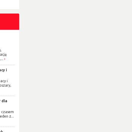
,
acją
...
cy i
acy i
bszary,
 dla
e czasem
eden z...
ak