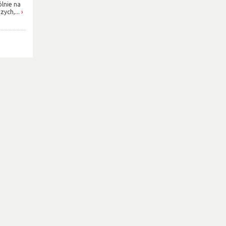
ólnie na
ych,...