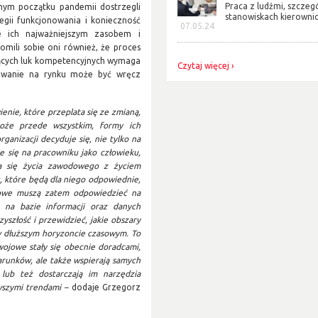
Praca z ludźmi, szczeg
mym początku pandemii dostrzegli
stanowiskach kierownicz
tegii funkcjonowania i konieczność
07.05.24
że ich najważniejszym zasobem i
mili sobie oni również, że proces
iejących luk kompetencyjnych wymaga
Czytaj więcej
nowanie na rynku może być wręcz
nie, które przeplata się ze zmianą,
oże przede wszystkim, formy ich
anizacji decyduje się, nie tylko na
 się na pracowniku jako człowieku,
ia się życia zawodowego z życiem
, które będą dla niego odpowiednie,
eniowe muszą zatem odpowiedzieć na
 na bazie informacji oraz danych
zyszłość i przewidzieć, jakie obszary
 dłuższym horyzoncie czasowym. To
wojowe stały się obecnie doradcami,
runków, ale także wspierają samych
lub też dostarczają im narzędzia
szymi trendami –
dodaje Grzegorz