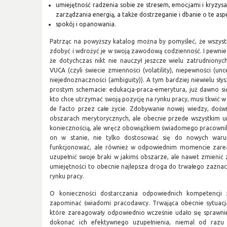
umiejętność radzenia sobie ze stresem, emocjami i kryzy
zarządzania energią, a także dostrzeganie i dbanie o te asp
spokój i opanowania.
Patrząc na powyższy katalog można by pomyśleć, że wszys
zdobyć i wdrożyć je w swoją zawodową codzienność. I pewnie t
że dotychczas nikt nie nauczył jeszcze wielu zatrudniony
VUCA (czyli świecie zmienności (volatility), niepewności (unc
niejednoznaczności (ambiguity)). A tym bardziej niewielu słys
prostym schemacie: edukacja-praca-emerytura, już dawno się
kto chce utrzymać swoją pozycję na rynku pracy, musi tkwić w 
de facto przez całe życie. Zdobywanie nowej wiedzy, doświ
obszarach merytorycznych, ale obecnie przede wszystkim umi
koniecznością, ale wręcz obowiązkiem świadomego pracownik
on w stanie, nie tylko dostosować się do nowych war
funkcjonować, ale również w odpowiednim momencie zarea
uzupełnić swoje braki w jakimś obszarze, ale nawet zmienić
umiejętności to obecnie najlepsza droga do trwałego zaznacz
rynku pracy.
O konieczności dostarczania odpowiednich kompetencji
zapominać świadomi pracodawcy. Trwająca obecnie sytuacj
które zareagowały odpowiednio wcześnie udało się sprawni
dokonać ich efektywnego uzupełnienia, niemal od razu 