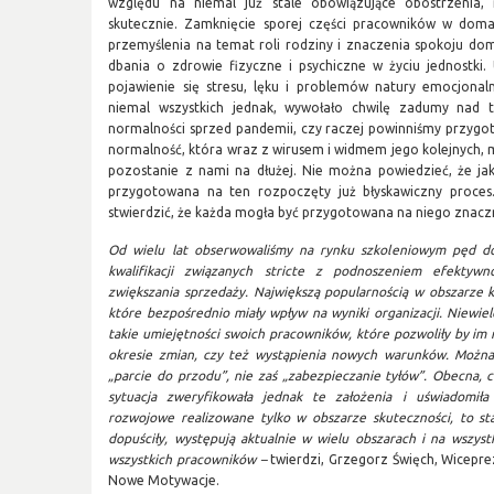
względu na niemal już stale obowiązujące obostrzenia,
skutecznie. Zamknięcie sporej części pracowników w dom
przemyślenia na temat roli rodziny i znaczenia spokoju d
dbania o zdrowie fizyczne i psychiczne w życiu jednostki
pojawienie się stresu, lęku i problemów natury emocjonaln
niemal wszystkich jednak, wywołało chwilę zadumy nad 
normalności sprzed pandemii, czy raczej powinniśmy przygot
normalność, która wraz z wirusem i widmem jego kolejnych, mn
pozostanie z nami na dłużej. Nie można powiedzieć, że jak
przygotowana na ten rozpoczęty już błyskawiczny proces
stwierdzić, że każda mogła być przygotowana na niego znaczni
Od wielu lat obserwowaliśmy na rynku szkoleniowym pęd do
kwalifikacji związanych stricte z podnoszeniem efektyw
zwiększania sprzedaży. Największą popularnością w obszarze ks
które bezpośrednio miały wpływ na wyniki organizacji. Niewi
takie umiejętności swoich pracowników, które pozwoliły by im
okresie zmian, czy też wystąpienia nowych warunków. Można 
„parcie do przodu”, nie zaś „zabezpieczanie tyłów”. Obecna, c
sytuacja zweryfikowała jednak te założenia i uświadomił
rozwojowe realizowane tylko w obszarze skuteczności, to st
dopuściły, występują aktualnie w wielu obszarach i na wszyst
wszystkich pracowników –
twierdzi, Grzegorz Święch, Wiceprez
Nowe Motywacje.