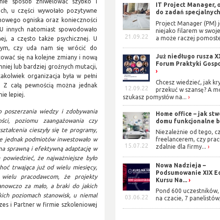
 nie sposób zniwelować szybko i
IT Project Manager, 
ach, u części wywołało pozytywne
do zadań specjalnyc
omowego ogniska oraz konieczności
Project Manager (PM) j
. U innych natomiast spowodowało
niejako filarem w swoje
21.09.22
a może raczej pomoste
ej, a często także psychicznej. U
tym, czy uda nam się wrócić do
Już niedługo rusza X
ować się na kolejne zmiany i nową
Forum Praktyki Gosp
iej lub bardziej groźnych mutacji,
akolwiek organizacja była w pełni
Chcesz wiedzieć, jak kr
. Z całą pewnością można jednak
12.09.22
przekuć w szansę? A m
e lepiej.
szukasz pomysłów na...
 poszerzania wiedzy i zdobywania
Home office – jak stw
ności, poziomu zaangażowania czy
domu funkcjonalne b
ztałcenia cieszyły się te programy,
Niezależnie od tego, cz
ele jednak podmiotów inwestowało w
freelancerem, czy prac
15.07.22
zdalnie dla firmy...
 na sprawną i efektywną adaptację w
powiedzieć, że najważniejsze było
Nowa Nadzieja –
hoć trwająca już od wielu miesięcy,
Podsumowanie XIX Ed
a wielu pracodawcom, że projekty
Kursu Na...
anowczo za mało, a braki do jakich
Pond 600 uczestników, 
kich poziomach stanowisk, u niemal
03.06.22
na czacie, 7 panelistów,
es i Partner w firmie szkoleniowej