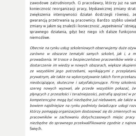
zawodowe zatrudnionych. Ci pracodawcy, którzy już na sa
konieczność reorganizacji pracy, błyskawicznej zmiany stra
zwiększenia intensywności działań dostrzegli również, 
gwarancją przetrwania są pracownicy. Bardzo szybko uświado
zmiany w jakim się znaleźli i konieczność „wypełnienia” istn
sprawnego działania, gdyż bez niego ich dalsze funkcjo
niemożliwe.
Obecnie na rynku usług szkoleniowych obserwujemy duże ożywie
zarówno w obszarze tematyki samych szkoleń, jak i, a m
prowadzenia. W trosce o bezpieczeństwo pracowników wiele org
dostarczenie im wiedzy w nowych obszarach, większe skupienie
ze wszystkimi jego potrzebami, wynikającymi z przeplatan
prywatnym, ale także na wykorzystywanie takich form przekazu
nieobciążające, skuteczne i satysfakcjonujące. Firmy szkol
szereg nowych wyzwań, ale przede wszystkim pokazać, że
płynących z przeszłości i teraźniejszości, potrafią spojrzeć w pr
kompetencyjne mogą być niezbędne już niebawem, ale także w
bowiem najsilniejsze na rynku podmioty świadczące usługi roz
którzy pomagają organizacjom dostosować się do zmiennych wa
pracowników w zachowaniu dotychczasowych miejsc pracy 
niezbędne do sprawnego przekwalifikowanie zgodnie z najnow
Święch.