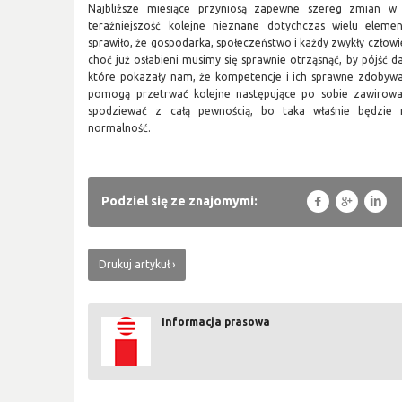
Najbliższe miesiące przyniosą zapewne szereg zmian w 
teraźniejszość kolejne nieznane dotychczas wielu element
sprawiło, że gospodarka, społeczeństwo i każdy zwykły człowi
choć już osłabieni musimy się sprawnie otrząsnąć, by pójść d
które pokazały nam, że kompetencje i ich sprawne zdobywan
pomogą przetrwać kolejne następujące po sobie zawirowa
spodziewać z całą pewnością, bo taka właśnie będzie
normalność.
f
g
l
Podziel się ze znajomymi:
Drukuj artykuł
Informacja prasowa