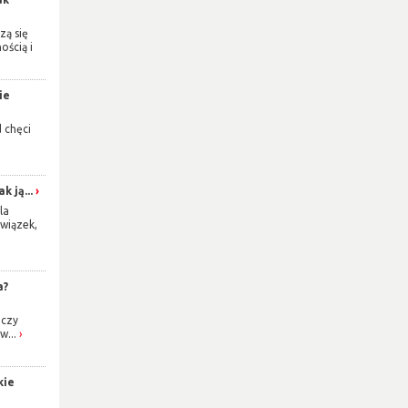
zą się
ością i
ie
d chęci
k ją...
la
wiązek,
a?
 czy
w...
kie