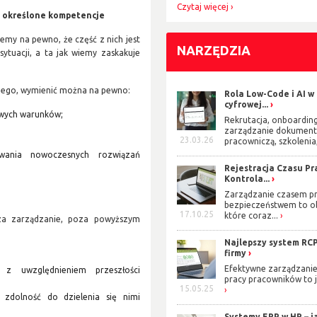
Czytaj więcej
ą określone kompetencje
emy na pewno, że część z nich jest
NARZĘDZIA
ytuacji, a ta jak wiemy zaskakuje
onego, wymienić można na pewno:
Rola Low-Code i AI w
cyfrowej...
nowych warunków;
Rekrutacja, onboarding
zarządzanie dokument
23.03.26
pracowniczą, szkolenia,
ywania nowoczesnych rozwiązań
Rejestracja Czasu Pra
Kontrola...
Zarządzanie czasem pr
bezpieczeństwem to o
17.10.25
które coraz...
za zarządzanie, poza powyższym
Najlepszy system RCP
firmy
Efektywne zarządzani
, z uwzględnieniem przeszłości
pracy pracowników to j
15.05.25
 zdolność do dzielenia się nimi
Systemy ERP w HR – j