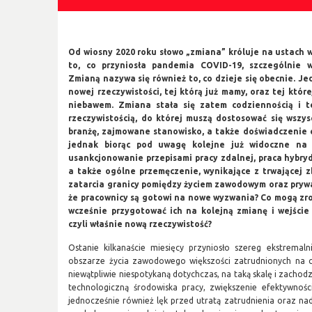
Od wiosny 2020 roku słowo „zmiana” króluje na ustach 
to, co przyniosła pandemia COVID-19, szczególnie 
Zmianą nazywa się również to, co dzieje się obecnie. Jed
nowej rzeczywistości, tej którą już mamy, oraz tej któr
niebawem. Zmiana stała się zatem codziennością i te
rzeczywistością, do której muszą dostosować się wszys
branżę, zajmowane stanowisko, a także doświadczenie c
jednak biorąc pod uwagę kolejne już widoczne na h
usankcjonowanie przepisami pracy zdalnej, praca hybry
a także ogólne przemęczenie, wynikające z trwającej zb
zatarcia granicy pomiędzy życiem zawodowym oraz pryw
że pracownicy są gotowi na nowe wyzwania? Co mogą zro
wcześnie przygotować ich na kolejną zmianę i wejście 
czyli właśnie nową rzeczywistość?
Ostanie kilkanaście miesięcy przyniosło szereg ekstremal
obszarze życia zawodowego większości zatrudnionych na ca
niewątpliwie niespotykaną dotychczas, na taką skalę i zachod
technologiczną środowiska pracy, zwiększenie efektywnoś
jednocześnie również lęk przed utratą zatrudnienia oraz n