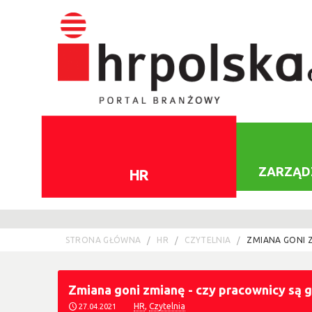
ZARZĄD
HR
STRONA GŁÓWNA
HR
CZYTELNIA
ZMIANA GONI Z
Zmiana goni zmianę - czy pracownicy są 
HR
,
Czytelnia
27.04.2021