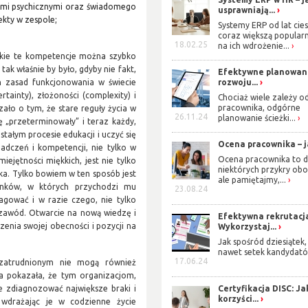
sami psychicznymi oraz świadomego
usprawniają...
ekty w zespole;
Systemy ERP od lat cies
coraz większą popularn
18.02.25
na ich wdrożenie...
tkie te kompetencje można szybko
ak właśnie by było, gdyby nie fakt,
Efektywne planowan
ch zasad funkcjonowania w świecie
rozwoju...
ertainty), złożoności (complexity) i
Chociaż wiele zależy o
pracownika, odgórne
zało o tym, że stare reguły życia w
26.11.24
planowanie ścieżki...
 „przeterminowały” i teraz każdy,
stałym procesie edukacji i uczyć się
Ocena pracownika – ja
adczeń i kompetencji, nie tylko w
Ocena pracownika to d
ejętności miękkich, jest nie tylko
niektórych przykry obo
a. Tylko bowiem w ten sposób jest
ale pamiętajmy,...
unków, w których przychodzi mu
23.08.24
gować i w razie czego, nie tylko
 zawód. Otwarcie na nową wiedzę i
Efektywna rekrutacj
enia swojej obecności i pozycji na
Wykorzystaj...
Jak spośród dziesiątek,
nawet setek kandydató
17.06.24
 zatrudnionym nie mogą również
a pokazała, że tym organizacjom,
e zdiagnozować największe braki i
Certyfikacja DISC: Ja
korzyści...
wdrażając je w codzienne życie