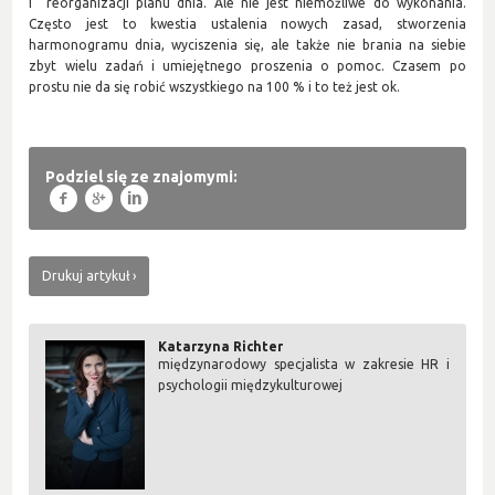
i reorganizacji planu dnia. Ale nie jest niemożliwe do wykonania.
Często jest to kwestia ustalenia nowych zasad, stworzenia
harmonogramu dnia, wyciszenia się, ale także nie brania na siebie
zbyt wielu zadań i umiejętnego proszenia o pomoc. Czasem po
prostu nie da się robić wszystkiego na 100 % i to też jest ok.
Podziel się ze znajomymi:
f
g
l
Drukuj artykuł
Katarzyna Richter
międzynarodowy specjalista w zakresie HR i
psychologii międzykulturowej