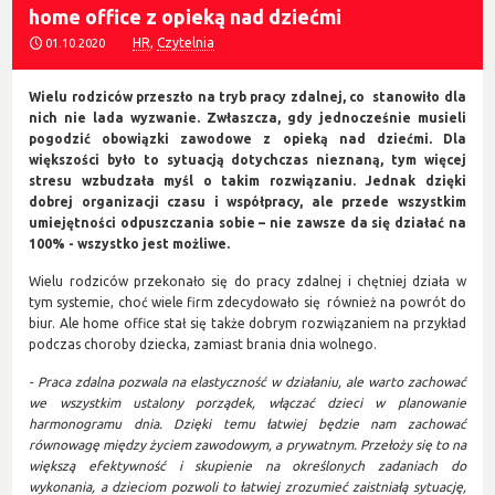
home office z opieką nad dziećmi
HR
,
Czytelnia
01.10.2020
Wielu rodziców przeszło na tryb pracy zdalnej, co stanowiło dla
nich nie lada wyzwanie. Zwłaszcza, gdy jednocześnie musieli
pogodzić obowiązki zawodowe z opieką nad dziećmi. Dla
większości było to sytuacją dotychczas nieznaną, tym więcej
stresu wzbudzała myśl o takim rozwiązaniu. Jednak dzięki
dobrej organizacji czasu i współpracy, ale przede wszystkim
umiejętności odpuszczania sobie – nie zawsze da się działać
na
100% - wszystko jest możliwe.
Wielu rodziców przekonało się do pracy zdalnej i chętniej działa w
tym systemie, choć wiele firm zdecydowało się również na powrót do
biur. Ale home office stał się także dobrym rozwiązaniem na przykład
podczas choroby dziecka, zamiast brania dnia wolnego.
- Praca zdalna pozwala na elastyczność w działaniu, ale warto zachować
we wszystkim ustalony porządek, włączać dzieci w planowanie
harmonogramu dnia. Dzięki temu łatwiej będzie nam zachować
równowagę między życiem zawodowym, a prywatnym. Przełoży się to na
większą efektywność i skupienie na określonych zadaniach do
wykonania, a dzieciom pozwoli to łatwiej zrozumieć zaistniałą sytuację,