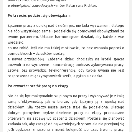
o obowiązkach zawodowych
– mówi Katarzyna Richter.
Po trzecie: podziel się obowiązkami
Łączenie pracy z opieką nad dziećmi jest nie lada wyzwaniem, dlatego
nie rób wszystkiego sama - podzielcie się domowymi obowiązkami ze
swoim partnerem. Ustalcie harmonogram działań, aby każde z was
wiedziało,
co ma robić. Jeśli nie ma takiej możliwości, to bez wahania poproś o
pomoc bliskich – dziadków, siostrę,
a nawet przyjaciółkę. Zabranie dzieci chociażby na krótki spacer
pozwoli ci na wyciszenie i koncentrację podczas wykonywania pracy.
Łatwiej też prowadzić telekonferencję, gdy twoja uwaga nie jest
rozproszona między wypowiedź szefa, a pytania dziecka.
Po czwarte:
rozłóż pracę na etapy
Nie da się być maksymalnie skupionym na pracy i wykonywać je z taką
samą efektywnością, jak w biurze, gdy łączymy ją z opieką nad
dzieckiem. Siłą rzeczy nasza uwaga staje się podzielona. Dlatego
dobrym pomysłem będzie dzielenie pracy na etapy przeplatane
przerwami na zabawę lub spacer z dzieckiem. Postaraj się planować
zadania tak, aby zacząć od najważniejszych spraw, ale nie przejmuj się
jeśli będziesz zmuszona zmienić kolejność lub czas trwania pracy.