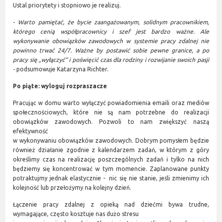
Ustal priorytety i stopniowo je realizuj.
- Warto pamiętać, że bycie zaangażowanym, solidnym pracownikiem,
którego cenią współpracownicy i szef jest bardzo ważne. Ale
wykonywanie obowiązków zawodowych w systemie pracy zdalnej nie
powinno trwać 24/7. Ważne by postawić sobie pewne granice, a po
pracy się „wyłączyć” i poświęcić czas dla rodziny i rozwijanie swoich pasji
-
podsumowuje Katarzyna Richter.
Po piąte: wyloguj rozpraszacze
Pracując w domu warto wyłączyć powiadomienia emaili oraz mediów
społecznościowych, które nie są nam potrzebne do realizacji
obowiązków zawodowych. Pozwoli to nam zwiększyć naszą
efektywność
w wykonywaniu obowiązków zawodowych. Dobrym pomysłem będzie
również działanie zgodnie z kalendarzem zadań, w którym z góry
określimy czas na realizację poszczególnych zadań i tylko na nich
będziemy się koncentrować w tym momencie. Zaplanowane punkty
potraktujmy jednak elastycznie - nic się nie stanie, jeśli zmienimy ich
kolejność lub przełożymy na kolejny dzień.
Łączenie pracy zdalnej z opieką nad dziećmi bywa trudne,
wymagające, często kosztuje nas dużo stresu