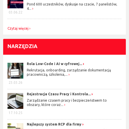
Pond 600 uczestników, dyskusje na czacie, 7 panelistów,
4...
03.06.22
Czytaj więcej
NARZĘDZIA
Rola Low-Code i AI w cyfrowej...
Rekrutacja, onboarding, zarządzanie dokumentacją
pracowniczą, szkolenia,...
23.03.26
Rejestracja Czasu Pracy i Kontrola...
Zarządzanie czasem pracy i bezpieczeństwem to
obszary, które coraz...
17.10.25
Najlepszy system RCP dla firmy