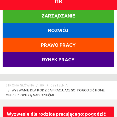
HR
ZARZĄDZANIE
ROZWÓJ
PRAWO PRACY
RYNEK PRACY
STRONA GŁÓWNA
HR
CZYTELNIA
WYZWANIE DLA RODZICA PRACUJĄCEGO: POGODZIĆ HOME
OFFICE Z OPIEKĄ NAD DZIEĆMI
Wyzwanie dla rodzica pracującego: pogodzić