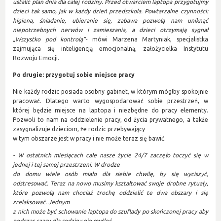
ustalić plan dnia dla całej rodziny. Przed otwarciem laptopa przygotujmy
dzieci tak samo, jak w każdy dzień przedszkola. Powtarzalne czynności:
higiena, śniadanie, ubieranie się, zabawa pozwolą nam uniknąć
niepotrzebnych nerwów i zamieszania, a dzieci otrzymają sygnał
„Wszystko pod kontrolą”-
mówi Marzena Martyniak, specjalistka
zajmująca się inteligencją emocjonalną, założycielka Instytutu
Rozwoju Emocji.
Po drugie: przygotuj sobie miejsce pracy
Nie każdy rodzic posiada osobny gabinet, w którym mógłby spokojnie
pracować. Dlatego warto wygospodarować sobie przestrzeń, w
której będzie miejsce na laptopa i niezbędne do pracy elementy.
Pozwoli to nam na oddzielenie pracy, od życia prywatnego, a także
zasygnalizuje dzieciom, że rodzic przebywający
w tym obszarze jest w pracy i nie może teraz się bawić.
- W ostatnich miesiącach całe nasze życie 24/7 zaczęło toczyć się w
jednej i tej samej przestrzeni. W drodze
do domu wiele osób miało dla siebie chwilę, by się wyciszyć,
odstresować. Teraz na nowo musimy kształtować swoje drobne rytuały,
które pozwolą nam chociaż trochę oddzielić te dwa obszary i się
zrelaksować. Jednym
z nich może być schowanie laptopa do szuflady po skończonej pracy aby
podczas czasu dla rodziny nie myśleć