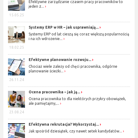
Efektywne zarządzanie czasem pracy pracowników to
jeden z...
15.05.25
Systemy ERP w HR – jak usprawniają...
Systemy ERP od lat cieszą się coraz większą popularnością
i na ich wdrożenie...
18.02.25
Efektywne planowanie rozwoju...
Chociaż wiele zależy od chęci pracownika, odgórne
planowanie ścieżki...
26.11.24
Ocena pracownika – jak ją...
Ocena pracownika to dla niektórych przykry obowiązek,
ale pamiętajmy,...
23.08.24
Efektywna rekrutacja? Wykorzystaj...
Jak spośród dziesiątek, czy nawet setek kandydatów...