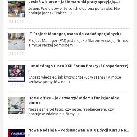
Jesień w biurze – jakie warunki pracy sprzyjają...
Jesień. Wielu powie, że to ich ulubiona pora roku. Nie
brakuje jednak i takich,...
28.10.22
IT Project Manager, osoba do zadań specjalnych
Project Manager (PM) jest niejako filarem w swojej firmie,
a może raczej pomostem...
21.09.22
Już niedługo rusza XXII Forum Praktyki Gospodarczej
Chcesz wiedzieć, jak kryzys przekuć w szansę? A może
szukasz pomysłów na...
12.09.22
Home office – jak stworzyć w domu funkcjonalne
biuro
Niezależnie od tego, czy jesteś freelancerem, czy
pracujesz zdalnie dla firmy...
15.07.22
Nowa Nadzieja – Podsumowanie XIX Edycji Kursu Na...