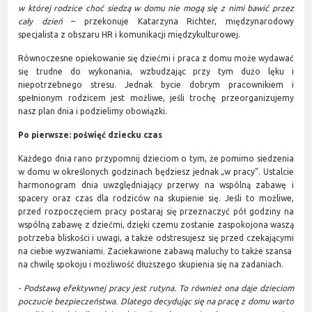
w której rodzice choć siedzą w domu nie mogą się z nimi bawić przez
cały dzień
– przekonuje Katarzyna Richter, międzynarodowy
specjalista z obszaru HR i komunikacji międzykulturowej.
Równoczesne opiekowanie się dziećmi i praca z domu może wydawać
się trudne do wykonania, wzbudzając przy tym dużo lęku i
niepotrzebnego stresu. Jednak bycie dobrym pracownikiem i
spełnionym rodzicem jest możliwe, jeśli trochę przeorganizujemy
nasz plan dnia i podzielimy obowiązki.
Po pierwsze: poświęć dziecku czas
Każdego dnia rano przypomnij dzieciom o tym, że pomimo siedzenia
w domu w określonych godzinach będziesz jednak „w pracy”. Ustalcie
harmonogram dnia uwzględniający przerwy na wspólną zabawę i
spacery oraz czas dla rodziców na skupienie się. Jeśli to możliwe,
przed rozpoczęciem pracy postaraj się przeznaczyć pół godziny na
wspólną zabawę z dziećmi, dzięki czemu zostanie zaspokojona waszą
potrzeba bliskości i uwagi, a także odstresujesz się przed czekającymi
na ciebie wyzwaniami. Zaciekawione zabawą maluchy to także szansa
na chwilę spokoju i możliwość dłuższego skupienia się na zadaniach.
- Podstawą efektywnej pracy jest rutyna. To również ona daje dzieciom
poczucie bezpieczeństwa. Dlatego decydując się na pracę z domu warto