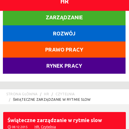
HR
ZARZĄDZANIE
ROZWÓJ
PRAWO PRACY
RYNEK PRACY
STRONA GŁÓWNA
HR
CZYTELNIA
ŚWIĄTECZNE ZARZĄDZANIE W RYTMIE SLOW
Świąteczne zarządzanie w rytmie slow
HR
,
Czytelnia
08.12.2015