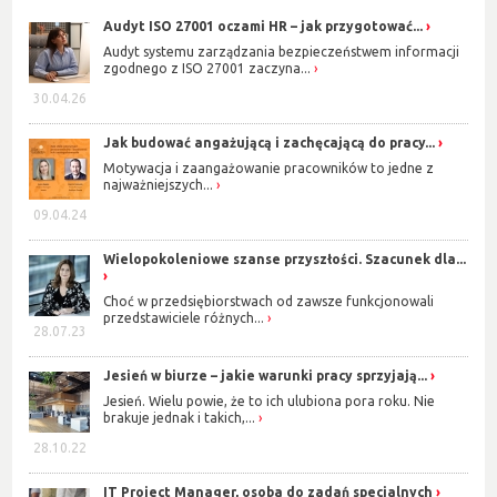
Audyt ISO 27001 oczami HR – jak przygotować...
Audyt systemu zarządzania bezpieczeństwem informacji
zgodnego z ISO 27001 zaczyna...
30.04.26
Jak budować angażującą i zachęcającą do pracy...
Motywacja i zaangażowanie pracowników to jedne z
najważniejszych...
09.04.24
Wielopokoleniowe szanse przyszłości. Szacunek dla...
Choć w przedsiębiorstwach od zawsze funkcjonowali
przedstawiciele różnych...
28.07.23
Jesień w biurze – jakie warunki pracy sprzyjają...
Jesień. Wielu powie, że to ich ulubiona pora roku. Nie
brakuje jednak i takich,...
28.10.22
IT Project Manager, osoba do zadań specjalnych