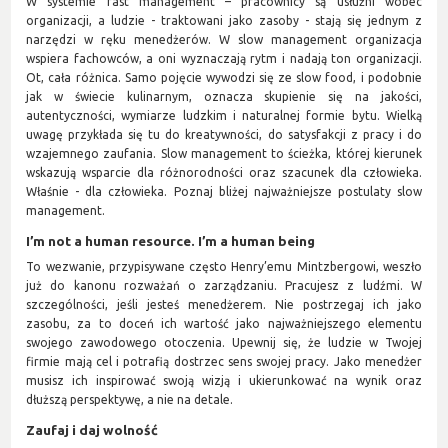
W systemie fast management – pracownicy są usłużni wobec
organizacji, a ludzie - traktowani jako zasoby - stają się jednym z
narzędzi w ręku menedżerów. W slow management organizacja
wspiera fachowców, a oni wyznaczają rytm i nadają ton organizacji.
Ot, cała różnica. Samo pojęcie wywodzi się ze slow food, i podobnie
jak w świecie kulinarnym, oznacza skupienie się na jakości,
autentyczności, wymiarze ludzkim i naturalnej formie bytu. Wielką
uwagę przykłada się tu do kreatywności, do satysfakcji z pracy i do
wzajemnego zaufania. Slow management to ścieżka, której kierunek
wskazują wsparcie dla różnorodności oraz szacunek dla człowieka.
Właśnie - dla człowieka. Poznaj bliżej najważniejsze postulaty slow
management.
I’m not a human resource. I’m a human being
To wezwanie, przypisywane często Henry’emu Mintzbergowi, weszło
już do kanonu rozważań o zarządzaniu. Pracujesz z ludźmi. W
szczególności, jeśli jesteś menedżerem. Nie postrzegaj ich jako
zasobu, za to doceń ich wartość jako najważniejszego elementu
swojego zawodowego otoczenia. Upewnij się, że ludzie w Twojej
firmie mają cel i potrafią dostrzec sens swojej pracy. Jako menedżer
musisz ich inspirować swoją wizją i ukierunkować na wynik oraz
dłuższą perspektywę, a nie na detale.
Zaufaj i daj wolność