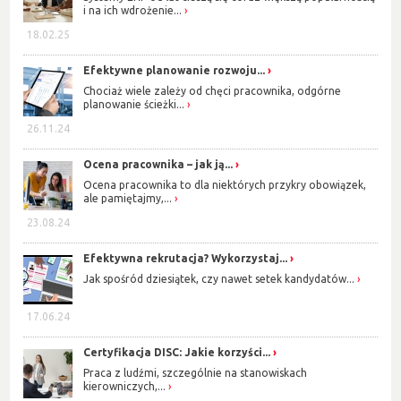
i na ich wdrożenie...
18.02.25
Efektywne planowanie rozwoju...
Chociaż wiele zależy od chęci pracownika, odgórne
planowanie ścieżki...
26.11.24
Ocena pracownika – jak ją...
Ocena pracownika to dla niektórych przykry obowiązek,
ale pamiętajmy,...
23.08.24
Efektywna rekrutacja? Wykorzystaj...
Jak spośród dziesiątek, czy nawet setek kandydatów...
17.06.24
Certyfikacja DISC: Jakie korzyści...
Praca z ludźmi, szczególnie na stanowiskach
kierowniczych,...