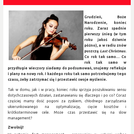
Grudzień, Boże
Narodzenie, koniec
roku. Zaraz spadnie
pierwszy śnieg (w tym
roku jakoś dziwnie
późno), a w radiu znów
puszczą
Last Christmas
.
Co rok tak samo… Co
rok tak samo w
przydługie wieczory siadamy do podsumowań, snujemy refleksje
i plany na nowy rok. I każdego roku tak samo potrzebujemy tego
czasu, żeby zatrzymać się i przestawić swoje myślenie.
Tak w domu, jak i w pracy, koniec roku sprzyja poszukiwaniu sensu
dotychczasowych działań, zastanawianiu się dlaczego i po co? Coraz
częściej mamy dość pogoni za zyskiem, chłodnego zarządzania
ukierunkowanego na optymalizację, cięcie kosztów i
krótkoterminowe cele. Może czas przestawić się na slow
management?
Zwolnij!