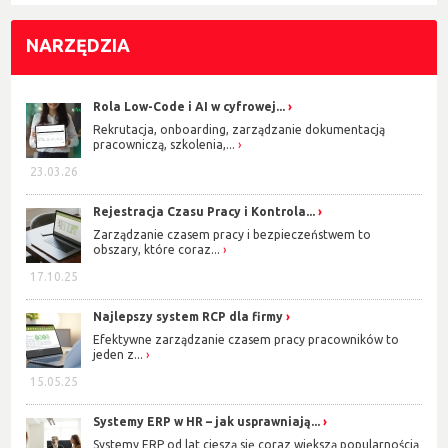
NARZĘDZIA
Rola Low-Code i AI w cyfrowej...
Rekrutacja, onboarding, zarządzanie dokumentacją
pracowniczą, szkolenia,...
23.03.26
Rejestracja Czasu Pracy i Kontrola...
Zarządzanie czasem pracy i bezpieczeństwem to
obszary, które coraz...
17.10.25
Najlepszy system RCP dla firmy
Efektywne zarządzanie czasem pracy pracowników to
jeden z...
15.05.25
Systemy ERP w HR – jak usprawniają...
Systemy ERP od lat cieszą się coraz większą popularnością