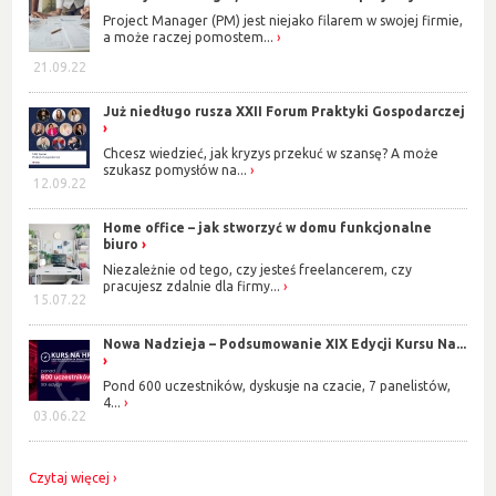
Project Manager (PM) jest niejako filarem w swojej firmie,
a może raczej pomostem...
21.09.22
Już niedługo rusza XXII Forum Praktyki Gospodarczej
Chcesz wiedzieć, jak kryzys przekuć w szansę? A może
szukasz pomysłów na...
12.09.22
Home office – jak stworzyć w domu funkcjonalne
biuro
Niezależnie od tego, czy jesteś freelancerem, czy
pracujesz zdalnie dla firmy...
15.07.22
Nowa Nadzieja – Podsumowanie XIX Edycji Kursu Na...
Pond 600 uczestników, dyskusje na czacie, 7 panelistów,
4...
03.06.22
Czytaj więcej