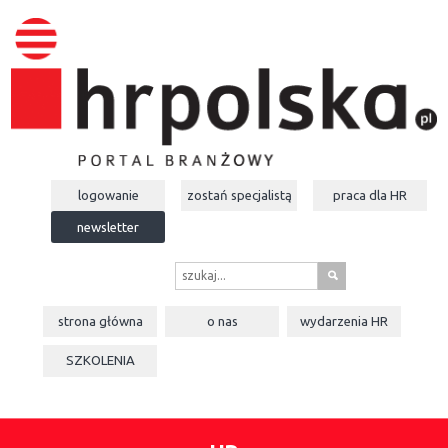
logowanie
zostań specjalistą
praca dla
HR
newsletter
s
strona główna
o nas
wydarzenia
HR
SZKOLENIA