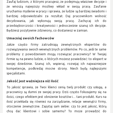
Zaufaj ludziom, z którymi pracujesz, że podejmują właściwe decyzje i
że wnoszą najwyższy możliwy wkład w swoją pracę. Zaufanie
uruchamia myślenie w pracy i sprawia, że ludzie są bardziej świadomi i
bardziej odpowiedzialni za rezultat. Daj pracownikom wolność
decydowania, jak wykonują swoją pracę. Zachęcaj ich do
przedsiębiorczości i kreatywności i jednocześnie szanuj ich decyzje.
Będziesz pozytywnie zdziwiony, co dostaniesz w zamian.
Umacniaj swoich fachowców
Jakże często firmy zatrudniają zewnętrznych ekspertów do
rozwiązywania swoich wewnętrznych problemów. Po co, jeśli te same
problemy z powodzeniem mogą rozwiązać pracownicy? W Twojej
firmie są na pewno ludzie, o których możesz powiedzieć: to ekspert w
swojej dziedzinie. Szanuj ich, wspieraj, rozwijaj ich najważniejsze
kompetencje, podkreślaj mocne strony. Niech będą najlepszymi
specjalistami.
Jakość jest ważniejsza niż ilość
To jakość sprawia, że Twoi klienci cenią twój produkt czy usługę, a
pracownicy są dumni ze swojej pracy. Dziś często fokusujemy się na
ilości, czego efektem jest obniżenie kosztów i… tani produkt. Kurs na
ilość przekłada się również na zarządzanie, relacje wewnątrz firmy,
otoczenie zewnętrzne. Zapytaj sam siebie: czy to jest jakość, którą
chcę dać klientowi i sobie samemu? To może prowadzić do