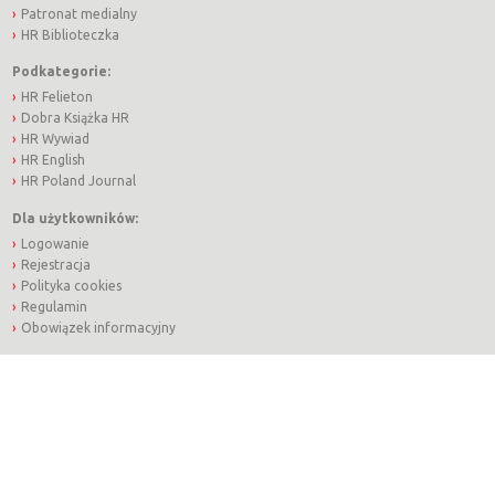
Patronat medialny
HR Biblioteczka
Podkategorie:
HR Felieton
Dobra Książka HR
HR Wywiad
HR English
HR Poland Journal
Dla użytkowników:
Logowanie
Rejestracja
Polityka cookies
Regulamin
Obowiązek informacyjny