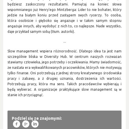
będziesz zaskoczony rezultatami. Pamiętaj na koniec słowa
wspomnianego już Henry’ego Mintzberga: Lider to nie bohater, który
jedzie na białym koniu przed zastępem swych rycerzy. To osoba,
która osobiście i głęboko się angażuje i w takim samym stopniu
angażuje innych, aby wydobyć z nich to, co najlepsze. Nade wszystko,
daje przykład samym sobą (tłum. autorki).
...
Slow management wspiera różnorodność. Dlatego idea ta jest nam
szczególnie bliska w Diversity Hub. W centrum naszych rozważań
stawiamy człowieka, jego potrzeby i oczekiwania. Mamy świadomość,
że nastała era wykwalifikowanych pracowników, których nie motywują
tylko finanse. Oni potrzebują z jednej strony kreatywnego środowiska
pracy i zabawy, a z drugiej uznania, dostrzeżenia ich wartości.
Potrzebują pracy, która ma sens. Takich pracodawców wybierają i
będą wybierać. A organizacje praktykujące slow management są w
stanie ich przyciągnąć.
Podziel się ze znajomymi:
f
g
l