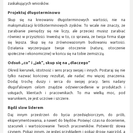
zaskakujących wniosków.
Projektuj długoterminowo
Skup się na kreowaniu długoterminowych wartości, nie na
maksymalizacji krótkoterminowych zysków. To wcale nie znaczy, że
zarabianie pieniędzy się nie liczy, ale przecież musisz zarabiać
również w przyszłości. Inwestuj w to, co sprawia, że twoja firma staje
się lepsza. Skup się na zrównoważonym budowaniu wartości.
Działania wyczerpujące twoje otoczenie (naturę, otoczenie
społeczne i ekonomiczne) w końcu się na tobie zemszczą.
Odsuń „co” i „jak”, skup się na „dlaczego”
Określ kierunek, istotność i sens pracy swojej i innych. Postaraj się nie
tylko nazwać końcowy rezultat, ale nadać mu więcej znaczenia.
Dodaj trochę duszy i serca do swojej pracy. Sens nadany
długofalowym celom znajdzie odzwierciedlenie w produktach i
usługach, klientach i pracownikach. To ma wielką moc, pod
warunkiem, że jest uczciwe i szczere.
Bądź slow liderem
Daj innym przestrzeń do bycia przedsiębiorczym, do prób,
eksperymentowania, a nawet do błędów. Poświęć czas na docenienie,
szacunek i wartościowanie Twoich pracowników. Potwierdź słowa
czynem. Pokaż innym, że jesteś przykładem i pokaż drogę naprzód, a