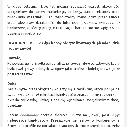
W ciągu ostatnich kilku lat można zauważyć wzrost aktywności
specjalistów do spraw marketingu, reklamy, public relations oraz
budowania wizerunku. Ten współczesny trend oraz przeniesienie
wielu obszarów działalności do Internetu (e-zakupy, e-urzędy, e-
bankowość, e-oferty pracy, e-rekrutacja) bardzo mocno wpłynęły na
dzisiejszy rynek pracy.
HEADHUNTER
– kiedyś hobby niecywilizowanych plemion, dziś
modny zawód
Dawniej:
Powołując się na źródła etnograficzne:
ł
owca głów
to człowiek, który
traktował głowy zabitych wrogów jako trofea i kolekcjonował je w
postaci czaszek.
Dziś:
Ten związek frazeologiczny kojarzy się z myśliwym, który poluje na
swoją zwierzynę. W rekrutacji kandydatów znaczenie się rozszerza i
określa też osobę, której zleca się wyszukanie specjalistów z danej
dziedziny.
Zatem
headhunter
dostaje zlecenie i rusza na „łowy”, poszukując
najlepszych kandydatów. Przeszukuje on zarówno konkurencyjne
firmy, jak i profile na portalach branżowych i społecznych po to, żeby