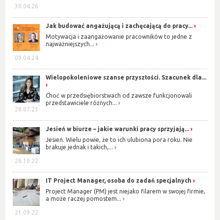
30.04.26
Jak budować angażującą i zachęcającą do pracy...
Motywacja i zaangażowanie pracowników to jedne z
najważniejszych...
09.04.24
Wielopokoleniowe szanse przyszłości. Szacunek dla...
Choć w przedsiębiorstwach od zawsze funkcjonowali
przedstawiciele różnych...
28.07.23
Jesień w biurze – jakie warunki pracy sprzyjają...
Jesień. Wielu powie, że to ich ulubiona pora roku. Nie
brakuje jednak i takich,...
28.10.22
IT Project Manager, osoba do zadań specjalnych
Project Manager (PM) jest niejako filarem w swojej firmie,
a może raczej pomostem...
21.09.22