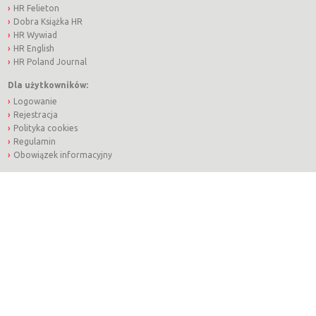
HR Felieton
Dobra Książka HR
HR Wywiad
HR English
HR Poland Journal
Dla użytkowników:
Logowanie
Rejestracja
Polityka cookies
Regulamin
Obowiązek informacyjny