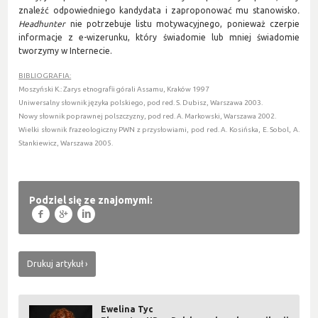
znaleźć odpowiedniego kandydata i zaproponować mu stanowisko
.
Headhunter
nie potrzebuje listu motywacyjnego, ponieważ czerpie
informacje z e-wizerunku, który świadomie lub mniej świadomie
tworzymy w Internecie.
BIBLIOGRAFIA:
Moszyński K.: Zarys etnografii górali Assamu, Kraków 1997
Uniwersalny słownik języka polskiego, pod red. S. Dubisz, Warszawa 2003.
Nowy słownik poprawnej polszczyzny, pod red. A. Markowski, Warszawa 2002.
Wielki słownik frazeologiczny PWN z przysłowiami, pod red. A. Kosińska, E. Sobol, A.
Stankiewicz, Warszawa 2005.
Podziel się ze znajomymi:
f
g
l
Drukuj artykuł
Ewelina Tyc