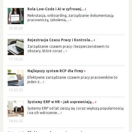
Rola Low-Code i AI w cyfrowej...
Rekrutacja, onboarding, zarządzanie dokumentacją
pracowniczą, szkolenia,...
23.03.26
Rejestracja Czasu Pracy i Kontrola...
Zarządzanie czasem pracy i bezpieczeństwem to
obszary, które coraz...
17.10.25
Najlepszy system RCP dla firmy
Efektywne zarządzanie czasem pracy pracowników to
jeden z...
15.05.25
Systemy ERP w HR – jak usprawniają...
Systemy ERP od lat cieszą się coraz większą popularnością
i na ich wdrożenie...
18.02.25