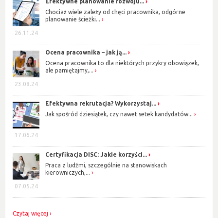
Efektywne planowanie rozwoju...
Chociaż wiele zależy od chęci pracownika, odgórne
planowanie ścieżki...
26.11.24
Ocena pracownika – jak ją...
Ocena pracownika to dla niektórych przykry obowiązek,
ale pamiętajmy,...
23.08.24
Efektywna rekrutacja? Wykorzystaj...
Jak spośród dziesiątek, czy nawet setek kandydatów...
17.06.24
Certyfikacja DISC: Jakie korzyści...
Praca z ludźmi, szczególnie na stanowiskach
kierowniczych,...
07.05.24
Czytaj więcej