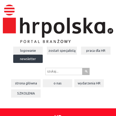
logowanie
zostań specjalistą
praca dla
HR
newsletter
s
strona główna
o nas
wydarzenia
HR
SZKOLENIA