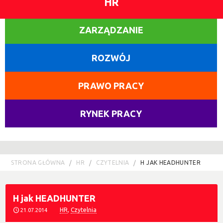
HR
ZARZĄDZANIE
ROZWÓJ
PRAWO PRACY
RYNEK PRACY
STRONA GŁÓWNA
HR
CZYTELNIA
H JAK HEADHUNTER
H jak HEADHUNTER
HR
,
Czytelnia
21.07.2014