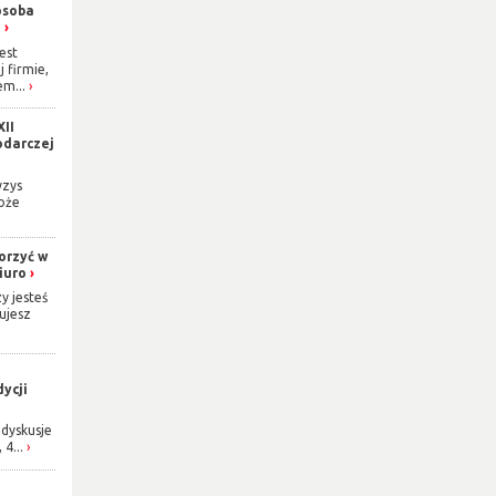
osoba
h
est
j firmie,
m...
XII
odarczej
yzys
oże
orzyć w
iuro
y jesteś
ujesz
ycji
dyskusje
 4...