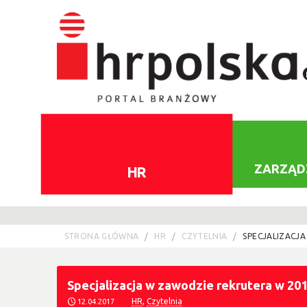
ZARZĄD
HR
STRONA GŁÓWNA
HR
CZYTELNIA
SPECJALIZACJ
Specjalizacja w zawodzie rekrutera w 20
HR
,
Czytelnia
12.04.2017