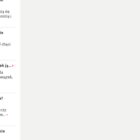
zą się
ością i
ie
d chęci
k ją...
la
wiązek,
a?
 czy
w...
kie