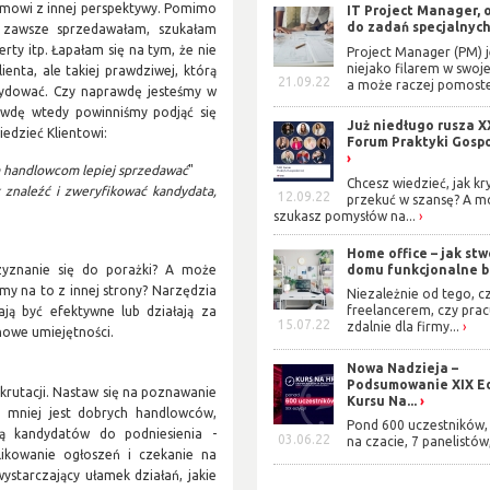
emowi z innej perspektywy. Pomimo
IT Project Manager, 
do zadań specjalnyc
e zawsze sprzedawałam, szukałam
ty itp. Łapałam się na tym, że nie
Project Manager (PM) j
niejako filarem w swoje
ienta, ale takiej prawdziwej, którą
21.09.22
a może raczej pomoste
cydować. Czy naprawdę jesteśmy w
awdę wtedy powinniśmy podjąć się
Już niedługo rusza X
iedzieć Klientowi:
Forum Praktyki Gosp
a handlowcom lepiej sprzedawać
"
Chcesz wiedzieć, jak kr
 znaleźć i zweryfikować kandydata,
12.09.22
przekuć w szansę? A m
szukasz pomysłów na...
Home office – jak stw
domu funkcjonalne b
rzyznanie się do porażki? A może
my na to z innej strony? Narzędzia
Niezależnie od tego, cz
freelancerem, czy prac
ają być efektywne lub działają za
15.07.22
zdalnie dla firmy...
nowe umiejętności.
Nowa Nadzieja –
Podsumowanie XIX Ed
ekrutacji. Nastaw się na poznawanie
Kursu Na...
z mniej jest dobrych handlowców,
Pond 600 uczestników, 
ją kandydatów do podniesienia -
03.06.22
na czacie, 7 panelistów,
likowanie ogłoszeń i czekanie na
ystarczający ułamek działań, jakie