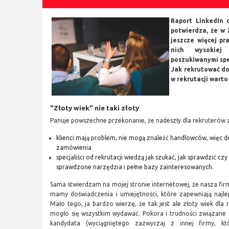
Raport LinkedIn 
potwierdza, że w 
jeszcze więcej pr
nich wysokiej 
poszukiwanymi spe
Jak rekrutować do
w rekrutacji wart
"Złoty wiek" nie taki złoty
Panuje powszechne przekonanie, że nadeszły dla rekruterów z
klienci mają problem, nie mogą znaleźć handlowców, więc d
zamówienia
specjaliści od rekrutacji wiedzą jak szukać, jak sprawdzić cz
sprawdzone narzędzia i pełne bazy zainteresowanych.
Sama stwierdzam na mojej stronie internetowej, że nasza firm
mamy doświadczenia i umiejętności, które zapewniają najl
Mało tego, ja bardzo wierzę, że tak jest ale złoty wiek dla r
mogło się wszystkim wydawać. Pokora i trudności związan
kandydata (wyciągniętego zazwyczaj z innej firmy, k