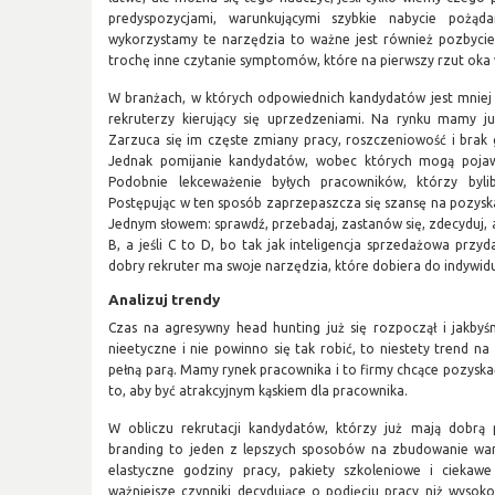
predyspozycjami, warunkującymi szybkie nabycie pożąd
wykorzystamy te narzędzia to ważne jest również pozbycie s
trochę inne czytanie symptomów, które na pierwszy rzut oka
W branżach, w których odpowiednich kandydatów jest mniej n
rekruterzy kierujący się uprzedzeniami. Na rynku mamy j
Zarzuca się im częste zmiany pracy, roszczeniowość i brak
Jednak pomijanie kandydatów, wobec których mogą pojawi
Podobnie lekceważenie byłych pracowników, którzy byl
Postępując w ten sposób zaprzepaszcza się szansę na pozys
Jednym słowem: sprawdź, przebadaj, zastanów się, zdecyduj, al
B, a jeśli C to D, bo tak jak inteligencja sprzedażowa przy
dobry rekruter ma swoje narzędzia, które dobiera do indywidu
Analizuj trendy
Czas na agresywny head hunting już się rozpoczął i jakby
nieetyczne i nie powinno się tak robić, to niestety trend 
pełną parą. Mamy rynek pracownika i to firmy chcące pozyska
to, aby być atrakcyjnym kąskiem dla pracownika.
W obliczu rekrutacji kandydatów, którzy już mają dobrą
branding to jeden z lepszych sposobów na zbudowanie wart
elastyczne godziny pracy, pakiety szkoleniowe i ciekawe 
ważniejsze czynniki decydujące o podjęciu pracy niż wysokość