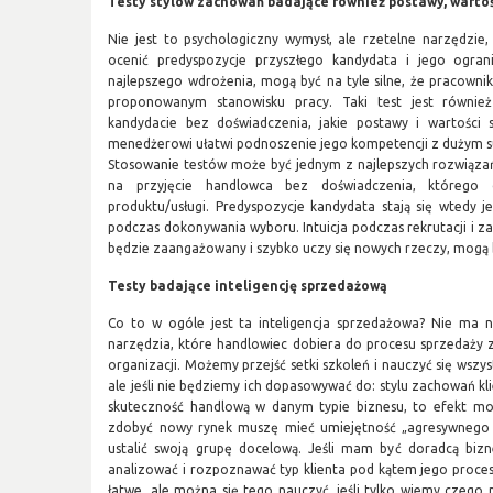
Testy stylów zachowań
badające również
postawy, wartoś
Nie jest to psychologiczny wymysł, ale rzetelne narzędzie,
ocenić predyspozycje przyszłego kandydata i jego ogran
najlepszego wdrożenia, mogą być na tyle silne, że pracownik 
proponowanym stanowisku pracy. Taki test jest równi
kandydacie bez doświadczenia, jakie postawy i wartości
menedżerowi ułatwi podnoszenie jego kompetencji z dużym 
Stosowanie testów może być jednym z najlepszych rozwiązań w
na przyjęcie handlowca bez doświadczenia, którego 
produktu/usługi. Predyspozycje kandydata stają się wtedy 
podczas dokonywania wyboru. Intuicja podczas rekrutacji i 
będzie zaangażowany i szybko uczy się nowych rzeczy, mogą 
Testy badające inteligencję sprzedażową
Co to w ogóle jest ta inteligencja sprzedażowa? Nie ma na 
narzędzia, które handlowiec dobiera do procesu sprzedaży 
organizacji. Możemy przejść setki szkoleń i nauczyć się wszys
ale jeśli nie będziemy ich dopasowywać do: stylu zachowań kl
skuteczność handlową w danym typie biznesu, to efekt moż
zdobyć nowy rynek muszę mieć umiejętność „agresywnego pr
ustalić swoją grupę docelową. Jeśli mam być doradcą bi
analizować i rozpoznawać typ klienta pod kątem jego proces
łatwe, ale można się tego nauczyć, jeśli tylko wiemy czeg