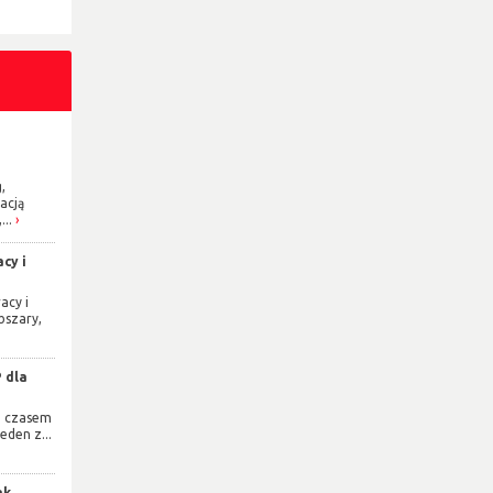
,
acją
...
cy i
acy i
bszary,
 dla
e czasem
eden z...
ak