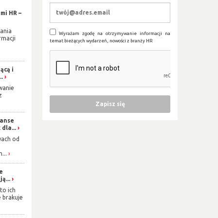
mi HR –
ania
Wyrażam zgodę na otrzymywanie informacji na
rmacji
temat bieżących wydarzeń, nowości z branży HR
ącą i
..
wanie
z
zanse
dla...
wach od
...
ie
ą...
to ich
e brakuje