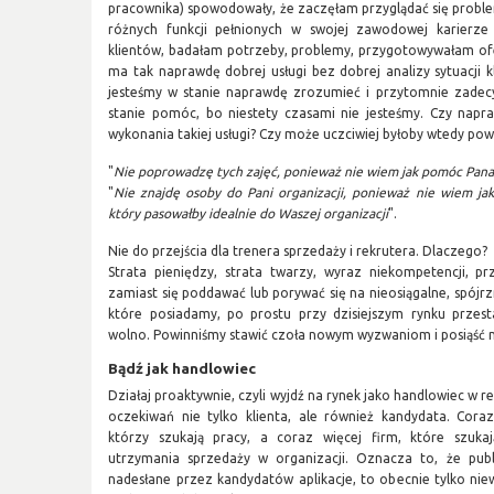
pracownika) spowodowały, że zaczęłam przyglądać się probl
różnych funkcji pełnionych w swojej zawodowej karierz
klientów, badałam potrzeby, problemy, przygotowywałam ofer
ma tak naprawdę dobrej usługi bez dobrej analizy sytuacji kl
jesteśmy w stanie naprawdę zrozumieć i przytomnie zade
stanie pomóc, bo niestety czasami nie jesteśmy. Czy napr
wykonania takiej usługi? Czy może uczciwiej byłoby wtedy pow
"
Nie poprowadzę tych zajęć, ponieważ nie wiem jak pomóc Pan
"
Nie znajdę osoby do Pani organizacji, ponieważ nie wiem jak
który pasowałby idealnie do Waszej organizacji
".
Nie do przejścia dla trenera sprzedaży i rekrutera. Dlaczego?
Strata pieniędzy, strata twarzy, wyraz niekompetencji, p
zamiast się poddawać lub porywać się na nieosiągalne, spójrz
które posiadamy, po prostu przy dzisiejszym rynku przest
wolno. Powinniśmy stawić czoła nowym wyzwaniom i posiąść 
Bądź jak handlowiec
Działaj proaktywnie, czyli wyjdź na rynek jako handlowiec w r
oczekiwań nie tylko klienta, ale również kandydata. Cora
którzy szukają pracy, a coraz więcej firm, które szuka
utrzymania sprzedaży w organizacji. Oznacza to, że pub
nadesłane przez kandydatów aplikacje, to obecnie tylko niew