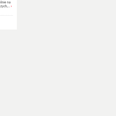
ólnie na
ych,...