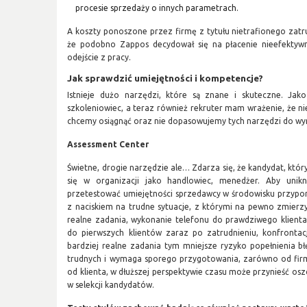
procesie sprzedaży o innych parametrach.
A koszty ponoszone przez firmę z tytułu nietrafionego zatr
że podobno Zappos decydował się na płacenie nieefekty
odejście z pracy.
Jak sprawdzić umiejętności i kompetencje?
Istnieje dużo narzędzi, które są znane i skuteczne. Jak
szkoleniowiec, a teraz również rekruter mam wrażenie, że nie
chcemy osiągnąć oraz nie dopasowujemy tych narzędzi do wy
Assessment Center
Świetne, drogie narzędzie ale… Zdarza się, że kandydat, któr
się w organizacji jako handlowiec, menedżer. Aby unikn
przetestować umiejętności sprzedawcy w środowisku przypo
z naciskiem na trudne sytuacje, z którymi na pewno zmierz
realne zadania, wykonanie telefonu do prawdziwego klienta,
do pierwszych klientów zaraz po zatrudnieniu, konfrontacj
bardziej realne zadania tym mniejsze ryzyko popełnienia b
trudnych i wymaga sporego przygotowania, zarówno od firm
od klienta, w dłuższej perspektywie czasu może przynieść oszc
w selekcji kandydatów.