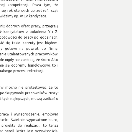
anej kompetencji. Poza tym, że
ię rekruterskich uprzedzeń, czyli
 widzimy np. w CV kandydata.
iż dobrych ofert pracy, przegrają
uż kandydatów z pokolenia Y i Z.
 gotowości do pracy po godzinach.
ć się takie zarzuty jest błędem.
iby gotowi na powrót do firmy.
kanie utalentowanych pracowników.
e nigdy nie zakładaj, że skoro A to
daje się dobremu handlowcowi, to i
alnego procesu rekrutacji.
śmy mocno nie protestowali, że to
na podkupywanie pracowników ruszył
ć tych najlepszych, muszą zadbać o
 pracę i wynagrodzenie, employer
ości. Świetnie wyposażone biuro,
projekty do realizacji, to teraz
 pensji, która jest oczywistością.