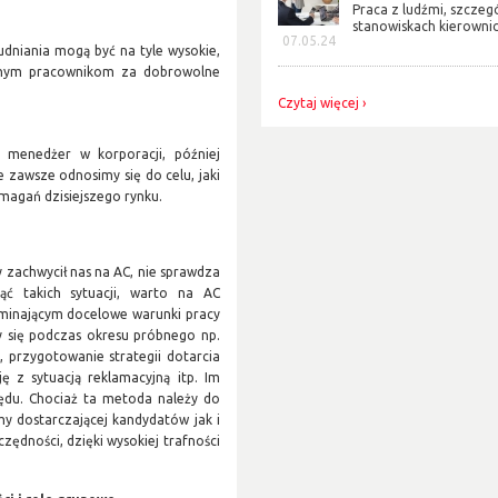
Praca z ludźmi, szczeg
stanowiskach kierownicz
07.05.24
udniania mogą być na tyle wysokie,
wnym pracownikom za dobrowolne
Czytaj więcej
o menedżer w korporacji, później
 zawsze odnosimy się do celu, jaki
magań dzisiejszego rynku.
y zachwycił nas na AC, nie sprawdza
ąć takich sytuacji, warto na AC
minającym docelowe warunki pracy
y się podczas okresu próbnego np.
 przygotowanie strategii dotarcia
ę z sytuacją reklamacyjną itp. Im
łędu. Chociaż ta metoda należy do
y dostarczającej kandydatów jak i
zędności, dzięki wysokiej trafności