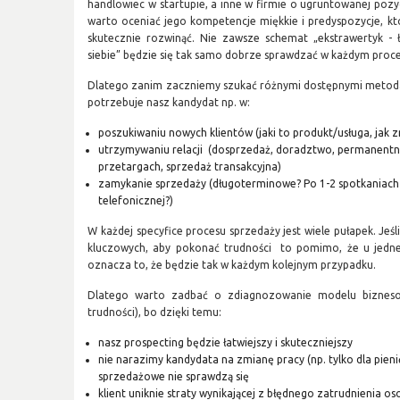
handlowiec w startupie, a inne w firmie o ugruntowanej poz
warto oceniać jego kompetencje miękkie i predyspozycje, kt
skutecznie rozwinąć. Nie zawsze schemat „ekstrawertyk - 
siebie” będzie się tak samo dobrze sprawdzać w każdym proce
Dlatego zanim zaczniemy szukać różnymi dostępnymi metoda
potrzebuje nasz kandydat np. w:
poszukiwaniu nowych klientów (jaki to produkt/usługa, jak 
utrzymywaniu relacji (dosprzedaż, doradztwo, permanentna
przetargach, sprzedaż transakcyjna)
zamykanie sprzedaży (długoterminowe? Po 1-2 spotkaniach
telefonicznej?)
W każdej specyfice procesu sprzedaży jest wiele pułapek. Jeś
kluczowych, aby pokonać trudności to pomimo, że u jedne
oznacza to, że będzie tak w każdym kolejnym przypadku.
Dlatego warto zadbać o zdiagnozowanie modelu biznesowe
trudności), bo dzięki temu:
nasz prospecting będzie łatwiejszy i skuteczniejszy
nie narazimy kandydata na zmianę pracy (np. tylko dla pieni
sprzedażowe nie sprawdzą się
klient uniknie straty wynikającej z błędnego zatrudnienia os