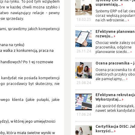
ycji na rynku. To pod tym względem
usprawniają...
óre w każdej chwili można szybko i
Systemy ERP od lat cies
łatwo nawiązujący relacje - pewny
coraz większą popularn
sie sprzedaży.
18.02.25
na ich wdrożenie...
mi, sprawdźmy jakich kompetencji
Efektywne planowan
rozwoju...
Chociaż wiele zależy o
znana na rynku)
pracownika, odgórne
 walka z konkurencją, praca na
26.11.24
planowanie ścieżki...
 handlowych? Po 1-ej rozmowie
Ocena pracownika – ja
Ocena pracownika to d
niektórych przykry obo
li kandydat nie posiada kompetencji
ale pamiętajmy,...
23.08.24
go pracodawcy był skuteczny, nie
Efektywna rekrutacj
Wykorzystaj...
go klienta (jakie pułapki, jakie
Jak spośród dziesiątek,
nawet setek kandydató
17.06.24
ędzy), w której jego umiejętności
Certyfikacja DISC: Ja
korzyści...
oby, która miała świetne wyniki w