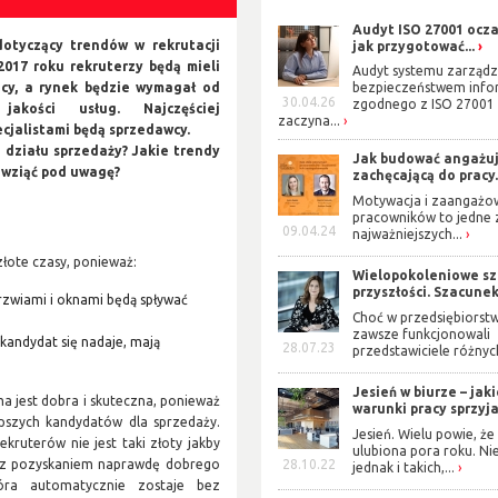
Audyt ISO 27001 ocza
dotyczący trendów w rekrutacji
jak przygotować...
2017 roku rekruterzy będą mieli
Audyt systemu zarządz
acy, a rynek będzie wymagał od
bezpieczeństwem info
30.04.26
zgodnego z ISO 27001
jakości usług. Najczęściej
zaczyna...
cjalistami będą sprzedawcy.
 działu sprzedaży? Jakie trendy
Jak budować angażuj
o wziąć pod uwagę?
zachęcającą do pracy.
Motywacja i zaangażo
pracowników to jedne 
09.04.24
najważniejszych...
łote czasy, ponieważ:
Wielopokoleniowe s
przyszłości. Szacunek 
rzwiami i oknami będą spływać
Choć w przedsiębiorst
zawsze funkcjonowali
y kandydat się nadaje, mają
28.07.23
przedstawiciele różnych
Jesień w biurze – jak
a jest dobra i skuteczna, ponieważ
warunki pracy sprzyjaj
epszych kandydatów dla sprzedaży.
Jesień. Wielu powie, że 
ekruterów nie jest taki złoty jakby
ulubiona pora roku. Ni
e z pozyskaniem naprawdę dobrego
28.10.22
jednak i takich,...
tóra automatycznie zostaje bez