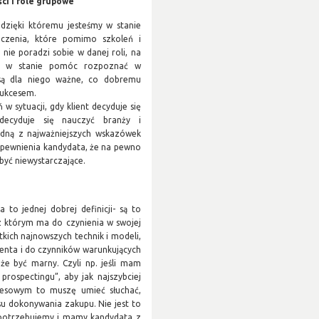
ci i role grupowe
 dzięki któremu jesteśmy w stanie
iczenia, które pomimo szkoleń i
nie poradzi sobie w danej roli, na
eż w stanie pomóc rozpoznać w
 są dla niego ważne, co dobremu
sukcesem.
 sytuacji, gdy klient decyduje się
decyduje się nauczyć branży i
jedną z najważniejszych wskazówek
zapewnienia kandydata, że na pewno
być niewystarczające.
to jednej dobrej definicji- są to
z którym ma do czynienia w swojej
tkich najnowszych technik i modeli,
ienta i do czynników warunkujących
e być marny. Czyli np. jeśli mam
ospectingu”, aby jak najszybciej
znesowym to muszę umieć słuchać,
u dokonywania zakupu. Nie jest to
o potrzebujemy i mamy kandydata z