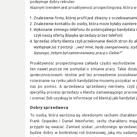
podejmuje dobry rekruter.
Ważnym trendem jest proaktywność prospectingowa, która w
Znalezienie firmy, której profil jest zbieżny z oczekiwaniami
Znalezienie kontaktu do osoby, która może byłaby zainter
Wykonanie zimnego telefonu do potencjalnego kandydata i
czyli naszą ofertą (klasyka sprzedaży przez telefon)
Sprzedaż oferty klienta czyli przekonanie dwóch stron do
występuje już z pozycji : „
weź mnie, będę zaangażowany, szy
lepszego, żebym był zainteresowany pracą u Ciebie?”
Proaktywność prospectingowa zakłada często wychodzenie z
ten nawet jeszcze nie pomyślał o zmianie pracy. Takie dzia
społecznościowym. Istotne jest też prowadzenie poszukiwa
rozeznanie na rynku jakich kandydatów możemy pozyskać w m
nas po pomoc. A sprzedawca sprzedawcy nierówny, czyli 
specyfiką procesu sprzedaży u klienta zamawiającego pracow
i oceniać (lub uzyskują te informacje od klienta) jaki kandydat
Dobry sprzedawca
To osoba, która wyróżnia się określonymi cechami charakteru.
Frank Cespedes i Daniel Weinfurter, cechy charakteru maj
przyjęło się uważać. Zamiast szukać „urodzonego sprzedawcy”,
będzie dobry w konkretnej roli biznesowej, jaką mu nadam