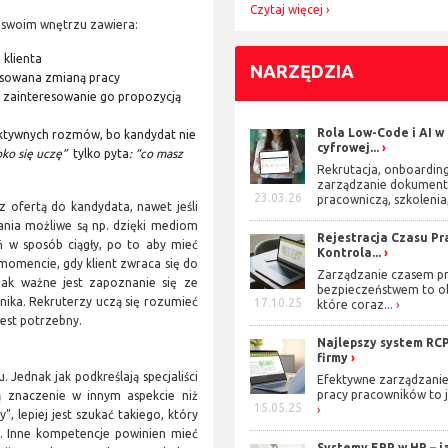
Czytaj więcej
 swoim wnętrzu zawiera:
 klienta
NARZĘDZIA
esowana zmianą pracy
 zainteresowanie go propozycją
Rola Low-Code i AI w
 aktywnych rozmów, bo kandydat nie
cyfrowej...
bko się uczę”
tylko pyta
: “co masz
Rekrutacja, onboarding
zarządzanie dokument
23.03.26
pracowniczą, szkolenia,
 ofertą do kandydata, nawet jeśli
łania możliwe są np. dzięki mediom
Rejestracja Czasu Pra
ń w sposób ciągły, po to aby mieć
Kontrola...
omencie, gdy klient zwraca się do
Zarządzanie czasem pr
jak ważne jest zapoznanie się ze
bezpieczeństwem to o
nika. Rekruterzy uczą się rozumieć
17.10.25
które coraz...
 jest potrzebny.
Najlepszy system RCP
firmy
 Jednak jak podkreślają specjaliści
Efektywne zarządzani
pracy pracowników to j
ą znaczenie w innym aspekcie niż
15.05.25
 lepiej jest szukać takiego, który
y. Inne kompetencje powinien mieć
Systemy ERP w HR – j