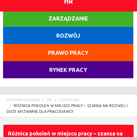
HR
ZARZĄDZANIE
ROZWÓJ
PRAWO PRACY
RYNEK PRACY
STRONA GŁÓWNA
HR
CZYTELNIA
RÓŻNICA POKOLEŃ W MIEJSCU PRACY – SZANSA NA ROZWÓJ I
DUŻE WYZWANIE DLA PRACODAWCY
Różnica pokoleń w miejscu pracy – szansa na