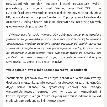
poszczególnych pokoleń zupełnie inaczej postrzegają wybór
pracodawcy oraz swoje obowiązki. Według danych PwC, 69% firm w
Europie Środkowo-Wschodniej jest w trakcie zmiany strategii działów
HR, co ma docelowo poprawić skuteczność przyciągania talentów do
organizacji. Jedną z branż, gdzie już obserwuje się integrację różnych
grup wiekowych, jest sektor IT.
- Cyfrowa transformacja wymaga, aby zdobywać nowe umiejętności i
poszerzać swoje kwalifikacje. Doskonale sprawdzić może się tu wymiana
doświadczeń. Młodsze pokolenie często oczekuje od swoich starszych
koleżanek i kolegów pomocy oraz przekazywania wiedzy, która pozwoli
na poszerzanie kompetencji. Poza tym każdy wnosi do projektu coś
„ekstra”, co może przesądzić o jego sukcesie –
mówi Katarzyna
Szydłowska, Business HR Director w intive.
Wielopokoleniowość jako szansa na rozwój organizacji
Zatrudnienie pracowników w różnym przedziale wiekowym tworzy
doskonałą mieszankę zainteresowań, osobowości oraz umiejętności,
dając firmie szansę na dynamiczny rozwój. Siła takiego
wielopokoleniowego zespołu tkwi w otwartej komunikacji i
konstruktywnym dialogu. Coraz częściej natomiast odchodzi się od
tradycyjnego podziału na linii
„mistrz-uczeń”.