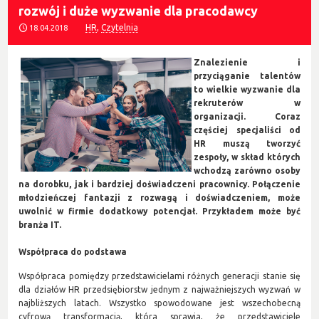
rozwój i duże wyzwanie dla pracodawcy
HR
,
Czytelnia
18.04.2018
Znalezienie i
przyciąganie talentów
to wielkie wyzwanie dla
rekruterów w
organizacji. Coraz
częściej specjaliści od
HR muszą tworzyć
zespoły, w skład których
wchodzą zarówno osoby
na dorobku, jak i bardziej doświadczeni pracownicy. Połączenie
młodzieńczej fantazji z rozwagą i doświadczeniem, może
uwolnić w firmie dodatkowy potencjał. Przykładem może być
branża IT.
Współpraca do podstawa
Współpraca pomiędzy przedstawicielami różnych generacji stanie się
dla działów HR przedsiębiorstw jednym z najważniejszych wyzwań w
najbliższych latach. Wszystko spowodowane jest wszechobecną
cyfrową transformacją, która sprawia, że przedstawiciele