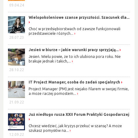
09.04.24
Wielopokoleniowe szanse przyszłości. Szacunek dla...
Choć w przedsiębiorstwach od zawsze funkcjonowali
przedstawiciele różnych...
28.07.23
Jesień w biurze – jakie warunki pracy sprzyjają...
Jesień. Wielu powie, że to ich ulubiona pora roku. Nie
brakuje jednak i takich,...
28.10.22
IT Project Manager, osoba do zadań specjalnych
Project Manager (PM) jest niejako filarem w swojej firmie,
a może raczej pomostem...
21.09.22
Już niedługo rusza XXII Forum Praktyki Gospodarczej
Chcesz wiedzieć, jak kryzys przekuć w szansę? A może
szukasz pomysłów na...
12.09.22