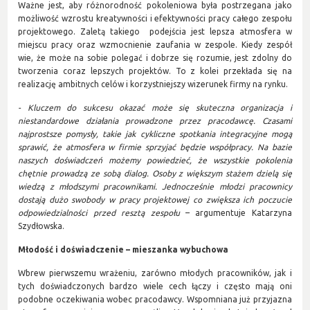
Ważne jest, aby różnorodność pokoleniowa była postrzegana jako
możliwość wzrostu kreatywności i efektywności pracy całego zespołu
projektowego. Zaletą takiego podejścia jest lepsza atmosfera w
miejscu pracy oraz wzmocnienie zaufania w zespole. Kiedy zespół
wie, że może na sobie polegać i dobrze się rozumie, jest zdolny do
tworzenia coraz lepszych projektów. To z kolei przekłada się na
realizację ambitnych celów i korzystniejszy wizerunek firmy na rynku.
- Kluczem do sukcesu okazać może się skuteczna organizacja i
niestandardowe działania prowadzone przez pracodawcę. Czasami
najprostsze pomysły, takie jak cykliczne spotkania integracyjne mogą
sprawić, że atmosfera w firmie sprzyjać będzie współpracy. Na bazie
naszych doświadczeń możemy powiedzieć, że wszystkie pokolenia
chętnie prowadzą ze sobą dialog. Osoby z większym stażem dzielą się
wiedzą z młodszymi pracownikami. Jednocześnie młodzi pracownicy
dostają dużo swobody w pracy projektowej co zwiększa ich poczucie
odpowiedzialności przed resztą zespołu
– argumentuje Katarzyna
Szydłowska.
Młodość i doświadczenie – mieszanka wybuchowa
Wbrew pierwszemu wrażeniu, zarówno młodych pracowników, jak i
tych doświadczonych bardzo wiele cech łączy i często mają oni
podobne oczekiwania wobec pracodawcy. Wspomniana już przyjazna