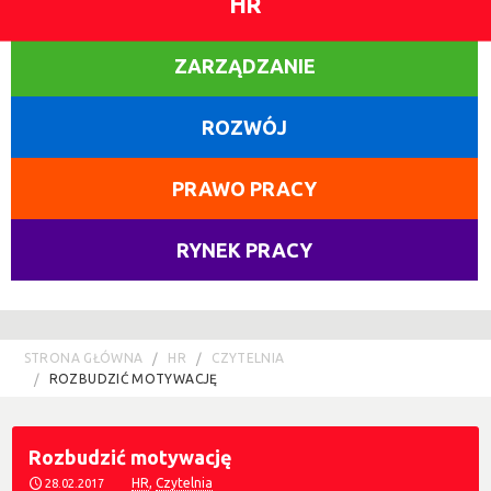
HR
ZARZĄDZANIE
ROZWÓJ
PRAWO PRACY
RYNEK PRACY
STRONA GŁÓWNA
HR
CZYTELNIA
ROZBUDZIĆ MOTYWACJĘ
Rozbudzić motywację
HR
,
Czytelnia
28.02.2017