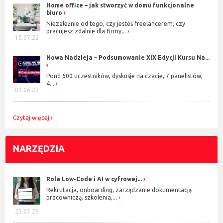
Home office – jak stworzyć w domu funkcjonalne
zrozumiały styl autora. Wiele przykładów z życia poparte naukową
biuro
wiedzą powoduje, że książka jest nie tylko bardzo ciekawa, ale też
Niezależnie od tego, czy jesteś freelancerem, czy
niezwykle wiarygodna. Istotą metody sześciu kroków jest przejście
pracujesz zdalnie dla firmy...
przez proces budowania motywacji do działania. Odpowiadając na
15.07.22
kilka ważnych pytań człowiek uruchamia pokłady motywacji. Dajmy
więc sobie szansę i zasiejmy nasiono motywacyjne. Z pewnością
Nowa Nadzieja – Podsumowanie XIX Edycji Kursu Na...
wyrośnie piękna roślina.
Pond 600 uczestników, dyskusje na czacie, 7 panelistów,
4...
03.06.22
Czytaj więcej
NARZĘDZIA
Rola Low-Code i AI w cyfrowej...
Rekrutacja, onboarding, zarządzanie dokumentacją
pracowniczą, szkolenia,...
23.03.26