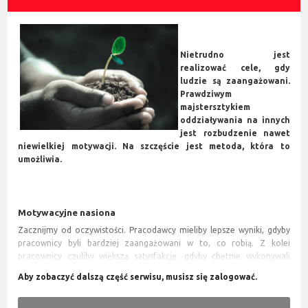
Nietrudno jest
realizować cele, gdy
ludzie są zaangażowani.
Prawdziwym
majstersztykiem
oddziaływania na innych
jest rozbudzenie nawet
niewielkiej motywacji. Na szczęście jest metoda, która to
umożliwia.
Motywacyjne nasiona
Zacznijmy od oczywistości. Pracodawcy mieliby lepsze wyniki, gdyby
pracownicy byli bardziej zaangażowani w to, co robią. Z kolei
pracownicy czuliby większą satysfakcję, gdyby chętnie wykonywali
swoją pracę. Generalnie ludzie byliby szczęśliwsi w życiu, gdyby udało
im się z chęcią realizować postanowienia i zadania. Wpływanie na
motywację innych, ale z drugiej strony automotywacja stanowią więc