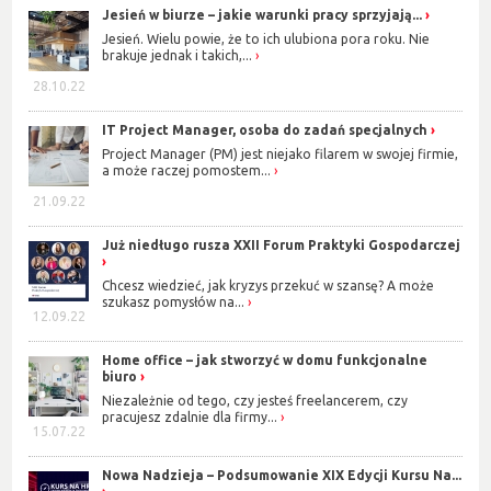
Jesień w biurze – jakie warunki pracy sprzyjają...
Jesień. Wielu powie, że to ich ulubiona pora roku. Nie
brakuje jednak i takich,...
28.10.22
IT Project Manager, osoba do zadań specjalnych
Project Manager (PM) jest niejako filarem w swojej firmie,
a może raczej pomostem...
21.09.22
Już niedługo rusza XXII Forum Praktyki Gospodarczej
Chcesz wiedzieć, jak kryzys przekuć w szansę? A może
szukasz pomysłów na...
12.09.22
Home office – jak stworzyć w domu funkcjonalne
biuro
Niezależnie od tego, czy jesteś freelancerem, czy
pracujesz zdalnie dla firmy...
15.07.22
Nowa Nadzieja – Podsumowanie XIX Edycji Kursu Na...