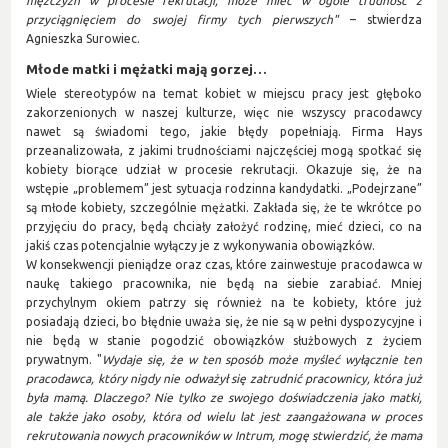
mężczyzn w procesie rekrutacji, może mieć w ogóle trudność z
przyciągnięciem do swojej firmy tych pierwszych"
– stwierdza
Agnieszka Surowiec.
Młode matki i mężatki mają
gorzej…
Wiele stereotypów na temat kobiet w miejscu pracy jest głęboko
zakorzenionych w naszej kulturze, więc nie wszyscy pracodawcy
nawet są świadomi tego, jakie błędy popełniają. Firma Hays
przeanalizowała, z jakimi trudnościami najczęściej mogą spotkać się
kobiety biorące udział w procesie rekrutacji. Okazuje się, że na
wstępie „problemem” jest sytuacja rodzinna kandydatki. „Podejrzane”
są młode kobiety, szczególnie mężatki. Zakłada się, że te wkrótce po
przyjęciu do pracy, będą chciały założyć rodzinę, mieć dzieci, co na
jakiś czas potencjalnie wyłączy je z wykonywania obowiązków.
W konsekwencji pieniądze oraz czas, które zainwestuje pracodawca w
naukę takiego pracownika, nie będą na siebie zarabiać. Mniej
przychylnym okiem patrzy się również na te kobiety, które już
posiadają dzieci, bo błędnie uważa się, że nie są w pełni dyspozycyjne i
nie będą w stanie pogodzić obowiązków służbowych z życiem
prywatnym. "
Wydaje się, że
w ten sposób
może myśleć wyłącznie
ten
pracodawca, który nigdy
nie odważył się zatrudnić pracownicy, która już
była mamą. Dlaczego? Nie tylko ze swojego doświadczenia jako matki,
ale także jako osoby, która od wielu lat jest zaangażowana w proces
rekrutowania nowych pracowników w Intrum, mogę stwierdzić, że
mama