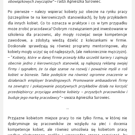
obowiązkowych zwyczajów”
– radzi Agnieszka Surowiec.
Po pierwsze – należy wspierać kobiety już obecne na rynku pracy
(szczególnie te na kierowniczych stanowiskach), by były przykładem
dla innych kobiet. Co to oznacza w praktyce i co w tym przypadku
może zrobić pracodawca? Dobrym rozwiązaniem jest inwestowanie w
szkolenia dla pracownic, aby mogły rozwijać swoje kompetencje
zawodowe, a zdobytą wiedzą dzielić z koleżankami w firmie.
Doskonale sprawdzają się również programy mentoringowe, aby
kobiety mogły uczyć się od najlepszych, (ale niekoniecznie mężczyzn).
– "
Kobiety, które w danej firmie przeszły kilka szczebli kariery i zajmują
obecn
i
e jedno z kierowniczych stanowisk, są najlepszą reklamą swojej
firmy i sygnałem, że ta daje szanse
na rozwój
i poważnie myśli o roli
kobiet w biznesie. Takie podejście ma również ogromne znaczenie w
działaniach employer brandingowych. Promowanie ambasadorek firmy
na zewnątrz i pokazywanie pozytywnych przykładów działa na korzyść
przedsiębiorcy: przyciąga ambitne kobiety
–
przyszłych pracowników i
buduje jego markę pracodawcy"
– uważa Agnieszka Surowiec.
...
Przyjazne kobietom miejsce pracy to nie tylko firma, w której nie
dyskryminuje się pracowników ze względu na płeć i docenia
kompetencje kobiet, ale również umożliwia się kobietom pracę