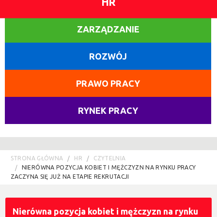
HR
ZARZĄDZANIE
ROZWÓJ
PRAWO PRACY
RYNEK PRACY
STRONA GŁÓWNA
HR
CZYTELNIA
NIERÓWNA POZYCJA KOBIET I MĘŻCZYZN NA RYNKU PRACY
ZACZYNA SIĘ JUŻ NA ETAPIE REKRUTACJI
Nierówna pozycja kobiet i mężczyzn na rynku