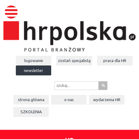
logowanie
zostań specjalistą
praca dla
HR
newsletter
s
strona główna
o nas
wydarzenia
HR
SZKOLENIA