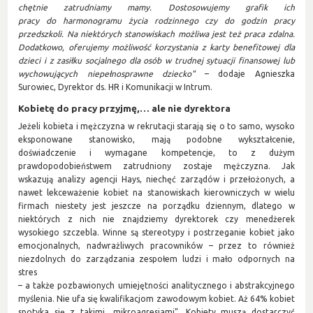
chętnie zatrudniamy mamy. Dostosowujemy grafik ich
pracy do harmonogramu życia rodzinnego czy do godzin pracy
przedszkoli. Na niektórych stanowiskach możliwa jest też praca zdalna.
Dodatkowo, oferujemy możliwość korzystania z karty benefitowej dla
dzieci i z zasiłku socjalnego dla osób w trudnej sytuacji finansowej lub
wychowujących niepełnosprawne dziecko"
– dodaje Agnieszka
Surowiec, Dyrektor ds. HR i Komunikacji w Intrum.
Kobietę do pracy przyjmę,
… ale nie dyrektora
Jeżeli kobieta i mężczyzna w rekrutacji starają się o to samo, wysoko
eksponowane stanowisko, mają podobne wykształcenie,
doświadczenie i wymagane kompetencje, to z dużym
prawdopodobieństwem zatrudniony zostaje mężczyzna. Jak
wskazują analizy agencji Hays, niechęć zarządów i przełożonych, a
nawet lekceważenie kobiet na stanowiskach kierowniczych w wielu
firmach niestety jest jeszcze na porządku dziennym, dlatego w
niektórych z nich nie znajdziemy dyrektorek czy menedżerek
wysokiego szczebla. Winne są stereotypy i postrzeganie kobiet jako
emocjonalnych, nadwrażliwych pracowników – przez to również
niezdolnych do zarządzania zespołem ludzi i mało odpornych na
stres
– a także pozbawionych umiejętności analitycznego i abstrakcyjnego
myślenia. Nie ufa się kwalifikacjom zawodowym kobiet. Aż 64% kobiet
spotyka się z takimi „mikroagresjami”. Kobiety muszą dostarczyć