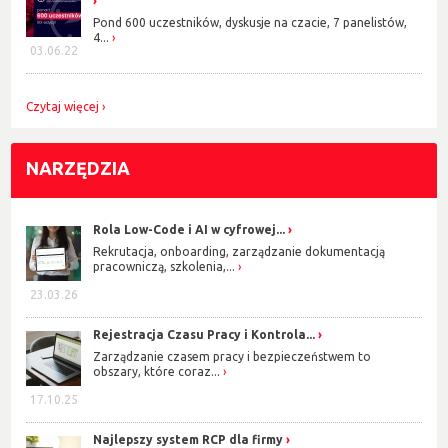
Pond 600 uczestników, dyskusje na czacie, 7 panelistów,
4...
03.06.22
Czytaj więcej
NARZĘDZIA
Rola Low-Code i AI w cyfrowej...
Rekrutacja, onboarding, zarządzanie dokumentacją
pracowniczą, szkolenia,...
23.03.26
Rejestracja Czasu Pracy i Kontrola...
Zarządzanie czasem pracy i bezpieczeństwem to
obszary, które coraz...
17.10.25
Najlepszy system RCP dla firmy