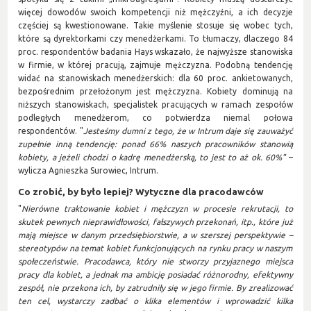
więcej dowodów swoich kompetencji niż mężczyźni, a ich decyzje
częściej są kwestionowane. Takie myślenie stosuje się wobec tych,
które są dyrektorkami czy menedżerkami. To tłumaczy, dlaczego 84
proc. respondentów badania Hays wskazało, że najwyższe stanowiska
w firmie, w której pracują, zajmuje mężczyzna. Podobną tendencję
widać na stanowiskach menedżerskich: dla 60 proc. ankietowanych,
bezpośrednim przełożonym jest mężczyzna. Kobiety dominują na
niższych stanowiskach, specjalistek pracujących w ramach zespołów
podległych menedżerom, co potwierdza niemal połowa
respondentów. "
Jesteśmy dumni z tego, że w Intrum daje się zauważyć
zupełnie inną
tendencj
ę: ponad 66% naszych pracowników stanowią
kobiety, a jeżeli chodzi o kadrę menedżerską, to jest to aż ok. 60%"
–
wylicza Agnieszka Surowiec, Intrum.
Co zrobić, by było lepiej? Wytyczne dla pracodawców
"
Nierówne
traktowanie kobiet i mężczyzn w procesie rekrutacji
,
to
skutek pewnych nieprawidłowości, fałszywych przekonań, itp., które już
mają miejsce
w
danym przedsiębiorstwie, a w szerszej perspektywie –
stereotypów na temat kobiet
funkcjonujących
na rynku pracy w
naszym
społeczeństwie
. Pracodawca, który nie stworzy przyjaznego miejsca
pracy dla kobiet
, a jednak ma ambicję posiadać różnorodny, efektywny
zespół, nie przekona
ich
, by zatrudniły się w jego firmie. By zrealizować
ten cel, wystarczy zadbać o klika elementów i wprowadzić kilka