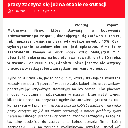
pracy zaczyna się już na etapie rekrutacji
HR
,
Czytelnia
19.02.2019
Według raportu
McKinseya
, firmy, które stawiają na budowanie
zrównoważonego zespołu, składającego się zarówno z kobiet,
jak i mężczyzn, osiągają przychody wyższe nawet o 15%.
Czyli
w
ykorzystanie talentów obu płci jest opłacalne. Mimo że w
zestawieniu
Women in Work Index 2018
,
badającym m.in.
otwartość rynku pracy na kobiety
,
awansowaliśmy aż o 10 miejsc
w stosunku do 2000 r., to jednak w
Polsce jeszcze nie wszyscy
pracodawcy radzą sobie z zarządzaniem różnorodnością
.
Tylko co 4 firma wie, jak to robić. A ci, którzy stawiają na mieszane
zespoły, nie potrafią czerpać w pełni z zalet kobiet jako pracowników,
podtrzymując krzywdzące stereotypy na ich temat. Luka płacowa
między kobietami i mężczyznami w naszym kraju nadal wynosi
kilkanaście proc. Jak przyznaje Agnieszka Surowiec, Dyrektor ds. HR i
Komunikacji w Intrum – "
nierówna pozycja
kobiet i mężczyzn na rynku
pracy zaczyna się już na etapie rekrutacji, a potem problemy tylko
narastają
. Dlatego, pracodawcy powinni zwrócić szczególną uwagę na
to, jakie podejście do zatrudniania kobiet posiada firma, którą
zarządzają i już na wstępnie wyeliminować wszelkie „szkodliwe”