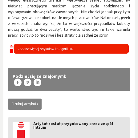
według elastycznego grafika i wprowadza szereg rozwiązań, by
ułatwiać pracującym matkom łączenie życia rodzinnego i
wykonywanie obowiązków zawodowych. Nie chodzi jednak przy tym
o faworyzowanie kobiet na tle innych pracowników. Natomiast, jeżeli
z wszelkich analiz wynika, że to w większości przypadków kobiety
muszą godzić te dwa „etaty”, to warto stworzyć im takie warunki
pracy, aby było to możliwe i bez straty dla żadnej ze stron.
Podziel się ze znajomymi:
f
g
l
Drukuj artykuł
Artykuł został przygotowany przez zespół
Intrum