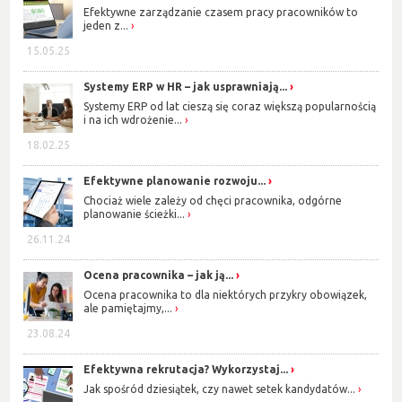
Efektywne zarządzanie czasem pracy pracowników to
jeden z...
15.05.25
Systemy ERP w HR – jak usprawniają...
Systemy ERP od lat cieszą się coraz większą popularnością
i na ich wdrożenie...
18.02.25
Efektywne planowanie rozwoju...
Chociaż wiele zależy od chęci pracownika, odgórne
planowanie ścieżki...
26.11.24
Ocena pracownika – jak ją...
Ocena pracownika to dla niektórych przykry obowiązek,
ale pamiętajmy,...
23.08.24
Efektywna rekrutacja? Wykorzystaj...
Jak spośród dziesiątek, czy nawet setek kandydatów...