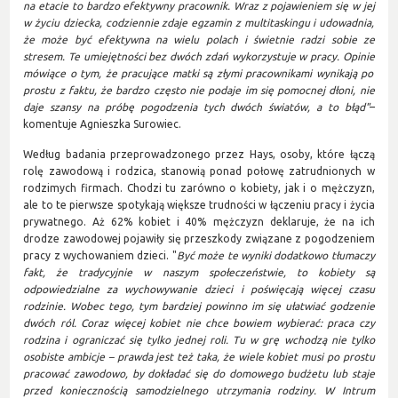
na etacie to bardzo efektywny pracownik. Wraz z pojawieniem s
ię w
jej
w życiu dziec
ka, codziennie zdaje
egzamin z multitaskingu i udowadnia,
że może
by
ć
efektywna na wielu polach i
świetnie radz
i sobie ze
stresem
. Te umiejętności bez dwóch zdań wykorzystuj
e w pracy. Opinie
mówiące o tym, że pracujące matki są złymi
pracownikami wynika
ją
po
prostu z faktu
, że bardzo często nie podaje im się pomocnej dłoni, nie
daje szansy na próbę pogodzenia tych dwóch światów, a to błąd"
–
komentuje Agnieszka Surowiec.
Według badania przeprowadzonego przez Hays, osoby, które łączą
rolę zawodową i rodzica, stanowią ponad połowę zatrudnionych w
rodzimych firmach. Chodzi tu zarówno o kobiety, jak i o mężczyzn,
ale to te pierwsze spotykają większe trudności w łączeniu pracy i życia
prywatnego. Aż 62% kobiet i 40% mężczyzn deklaruje, że na ich
drodze zawodowej pojawiły się przeszkody związane z pogodzeniem
pracy z wychowaniem dzieci. "
Być może te wyniki dodatkowo tłumaczy
fakt, że tradycyjnie w naszym społeczeństwie
, to
kobiety są
odpowiedzialne za wychowywanie dzieci
i poświęcają więcej czasu
rodzinie. Wobec tego, tym bardziej powinno im się ułatwiać godzenie
dwóch ról. Coraz więcej kobiet nie chce bowiem wybierać: praca czy
rodzina i ograniczać się tylko jednej roli. Tu w grę wchodzą nie tylko
osobiste ambicje – prawda jest też taka, że wiele kobiet musi po prostu
pracować zawodowo, by dokładać się do domowego budżetu
lub staje
przed konieczn
ością samodzielnego utrzymania rodziny
. W
Intrum