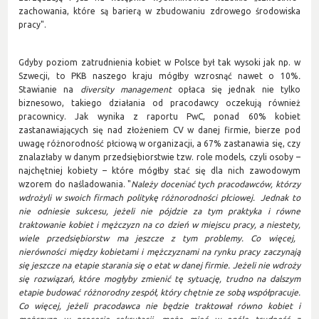
zachowania, które są barierą w zbudowaniu zdrowego środowiska
pracy".
Gdyby poziom zatrudnienia kobiet w Polsce był tak wysoki jak np. w
Szwecji, to PKB naszego kraju mógłby wzrosnąć nawet o 10%
.
Stawianie na
diversity management
opłaca się jednak nie tylko
biznesowo, takiego działania od pracodawcy oczekują również
pracownicy. Jak wynika z raportu PwC, ponad 60% kobiet
zastanawiających się nad złożeniem CV w danej firmie, bierze pod
uwagę różnorodność płciową w organizacji, a 67% zastanawia się, czy
znalazłaby w danym przedsiębiorstwie tzw. role models, czyli osoby –
najchętniej kobiety – które mógłby stać się dla nich zawodowym
wzorem do naśladowania. "
Należy doceniać tych pracodawców, którzy
wdrożyli w swoich firmach politykę różnorodności płciowej
. J
ednak to
nie odniesie sukcesu, jeżeli nie pójdzie za tym praktyka i równe
traktowanie kobiet i mężczyzn na co dzień
w miejscu pracy, a niestety,
wiele przedsiębiorstw ma jeszcze z tym problemy. Co więcej,
nierówności między kobietami
i mężczyznami na rynku pracy zaczynają
się jeszcze na etapie starania się o eta
t
w danej firmie. Jeżeli nie wdroży
się rozwiązań, które mogłyby zmienić tę sytuację, trudno na dalszym
etapie budować różnorodny zespół, który chętnie ze sobą współpracuje.
Co więcej, jeżeli pracodawca nie będzie traktował równo kobiet i