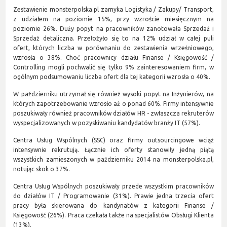
Zestawienie monsterpolska.pl zamyka Logistyka / Zakupy/ Transport,
z udziałem na poziomie 15%, przy wzroście miesięcznym na
poziomie 26%. Duży popyt na pracowników zanotowała Sprzedaż i
Sprzedaż detaliczna. Przełożyło się to na 12% udział w całej puli
ofert, których liczba w porównaniu do zestawienia wrześniowego,
wzrosła o 38%. Choć pracownicy działu Finanse / Księgowość /
Controlling mogli pochwalić się tylko 9% zainteresowaniem firm, w
ogólnym podsumowaniu liczba ofert dla tej kategorii wzrosła o 40%.
W październiku utrzymał się również wysoki popyt na Inżynierów, na
których zapotrzebowanie wzrosło aż o ponad 60%. Firmy intensywnie
poszukiwały również pracowników działów HR - zwłaszcza rekruterów
wyspecjalizowanych w pozyskiwaniu kandydatów branży IT (57%).
Centra Usług Wspólnych (SSC) oraz firmy outsourcingowe wciąż
intensywnie rekrutują. Łącznie ich oferty stanowiły jedną piątą
wszystkich zamieszonych w październiku 2014 na monsterpolska.pl,
notując skok o 37%.
Centra Usług Wspólnych poszukiwały przede wszystkim pracowników
do działów IT / Programowanie (31%). Prawie jedna trzecia ofert
pracy była skierowana do kandynatów z kategorii Finanse /
Księgowość (26%). Praca czekała także na specjalistów Obsługi Klienta
(13%).