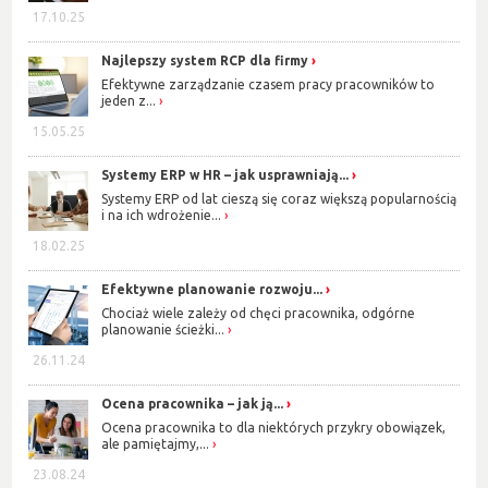
17.10.25
Najlepszy system RCP dla firmy
Efektywne zarządzanie czasem pracy pracowników to
jeden z...
15.05.25
Systemy ERP w HR – jak usprawniają...
Systemy ERP od lat cieszą się coraz większą popularnością
i na ich wdrożenie...
18.02.25
Efektywne planowanie rozwoju...
Chociaż wiele zależy od chęci pracownika, odgórne
planowanie ścieżki...
26.11.24
Ocena pracownika – jak ją...
Ocena pracownika to dla niektórych przykry obowiązek,
ale pamiętajmy,...
23.08.24