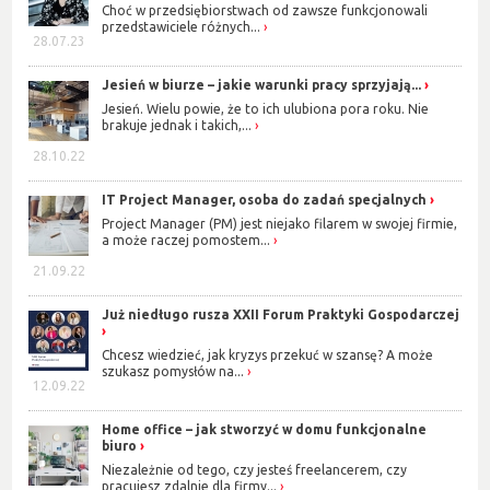
Choć w przedsiębiorstwach od zawsze funkcjonowali
przedstawiciele różnych...
28.07.23
Jesień w biurze – jakie warunki pracy sprzyjają...
Jesień. Wielu powie, że to ich ulubiona pora roku. Nie
brakuje jednak i takich,...
28.10.22
IT Project Manager, osoba do zadań specjalnych
Project Manager (PM) jest niejako filarem w swojej firmie,
a może raczej pomostem...
21.09.22
Już niedługo rusza XXII Forum Praktyki Gospodarczej
Chcesz wiedzieć, jak kryzys przekuć w szansę? A może
szukasz pomysłów na...
12.09.22
Home office – jak stworzyć w domu funkcjonalne
biuro
Niezależnie od tego, czy jesteś freelancerem, czy
pracujesz zdalnie dla firmy...