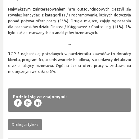
Największym zainteresowaniem firm outsourcingowych cieszyli się
również kandydaci z kategorii IT / Programowanie, których dotyczyła
ponad połowa ofert pracy (56%). Drugie miejsce, zajęły ogłoszenia
dla pracowników działu Finanse / Księgowość / Controlling (11%). 7%
było zaś adresowanych do analityków biznesowych.
...
TOP 5 najbardziej pożądanych w październiku zawodów to doradcy
klienta, programiści, przedstawiciele handlowi, sprzedawcy detaliczni
oraz analitycy biznesowi. Ogólna liczba ofert pracy w zestawieniu
miesięcznym wzrosła o 6%.
Podziel się ze znajomymi:
f
g
l
Drukuj artykuł