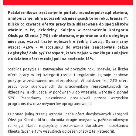
Październikowe zestawienie portalu monsterpolska.pl otwiera,
analogicznie jak w poprzednich miesiącach tego roku, branża IT.
Blisko co czwarta oferta pracy była skierowana do specjalistów
właśnie z tej dziedziny. Kolejna w zestawieniu kategoria
Obsługa Klienta (17%) odnotowała, w porównaniu do ubiegłego
miesiąca, wzrost liczby ogłoszeń o jedną trzecią. Dynamiczny
wzrost +26% - w stosunku do września zanotowała także
Logistyka/ Zakupy/ Transport, która zajęła w rankingu 3 miejsce
z udziałem ofert w całej puli na poziomie 15%.
Stabilna pozycja IT zauważalna od początku roku sprawia, że liczba
ofert pracy w tej kategorii rośnie i regularnie zajmuje czołowe
pozycje w zestawieniu monsterpolska.pl. W październiku, 24% ofert
pracy było skierowanych do pracowników reprezentujących tę
dziedzinę, a ich liczba, w porównaniu do września, wzrosła o ponad
52%. Pracodawcy niezmiennie poszukiwali przede wszystkim
programistów oraz inżynierów oprogramowania.
O ponad jedną trzecią wzrosła liczba ofert dedykowanych kategorii
Obsługa Klienta, która obroniła drugie miejsce w październikowym
rankingu. Nadal najczęściej poszukiwano doradców i opiekunów
Klienta (łącznie 17% wszystkich ogłoszeń pracy z tej kategorii).