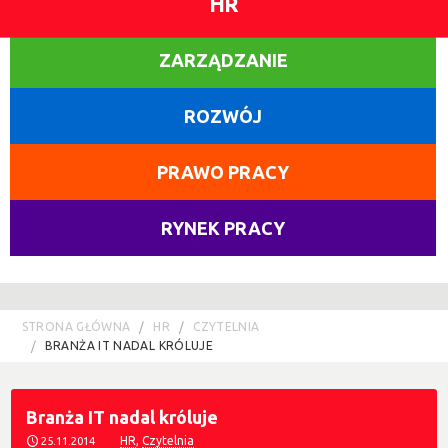
HR
ZARZĄDZANIE
ROZWÓJ
PRAWO PRACY
RYNEK PRACY
STRONA GŁÓWNA
HR
CZYTELNIA
BRANŻA IT NADAL KRÓLUJE
Branża IT nadal króluje
HR
,
Czytelnia
25.11.2014