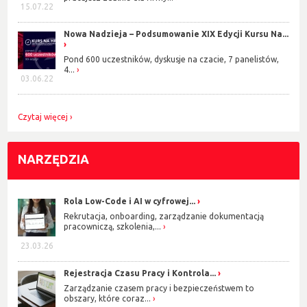
15.07.22
Nowa Nadzieja – Podsumowanie XIX Edycji Kursu Na...
Pond 600 uczestników, dyskusje na czacie, 7 panelistów,
4...
03.06.22
Czytaj więcej
NARZĘDZIA
Rola Low-Code i AI w cyfrowej...
Rekrutacja, onboarding, zarządzanie dokumentacją
pracowniczą, szkolenia,...
23.03.26
Rejestracja Czasu Pracy i Kontrola...
Zarządzanie czasem pracy i bezpieczeństwem to
obszary, które coraz...