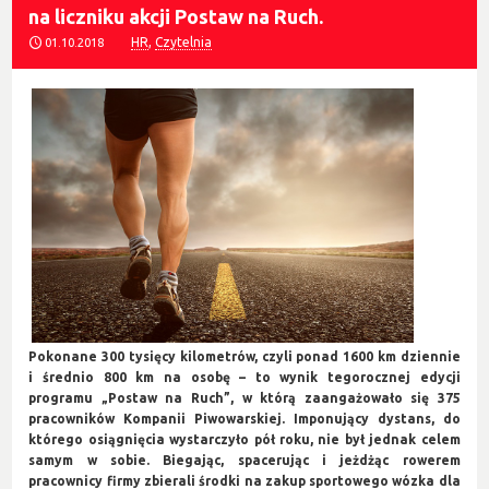
na liczniku akcji Postaw na Ruch.
HR
,
Czytelnia
01.10.2018
Pokonane 300 tysięcy kilometrów, czyli ponad 1600 km dziennie
i średnio 800 km na osobę – to wynik tegorocznej edycji
programu „Postaw na Ruch”, w którą zaangażowało się 375
pracowników Kompanii Piwowarskiej. Imponujący dystans, do
którego osiągnięcia wystarczyło pół roku, nie był jednak celem
samym w sobie. Biegając, spacerując i jeżdżąc rowerem
pracownicy firmy zbierali środki na zakup sportowego wózka dla