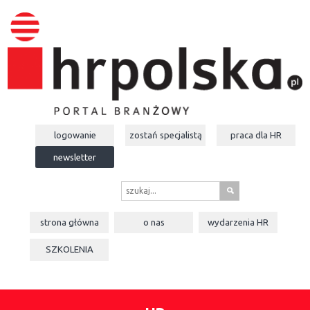
logowanie
zostań specjalistą
praca dla
HR
newsletter
s
strona główna
o nas
wydarzenia
HR
SZKOLENIA