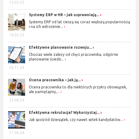
15.05.25
Systemy ERP w HR – jak usprawniają...
Systemy ERP od lat cieszą się coraz większą popularnością
i na ich wdrożenie...
18.02.25
Efektywne planowanie rozwoju...
Chociaż wiele zależy od chęci pracownika, odgórne
planowanie ścieżki...
26.11.24
Ocena pracownika – jak ją...
Ocena pracownika to dla niektórych przykry obowiązek,
ale pamiętajmy,...
23.08.24
Efektywna rekrutacja? Wykorzystaj...
Jak spośród dziesiątek, czy nawet setek kandydatów...
17.06.24