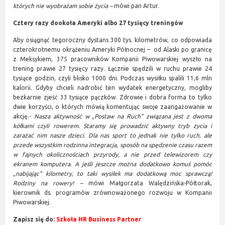
których nie wyobrażam sobie życia –
mówi pan Artur.
Cztery razy dookoła Ameryki albo 27 tysięcy treningów
Aby osiągnąć tegoroczny dystans 300 tys. kilometrów, co odpowiada
czterokrotnemu okrążeniu Ameryki Północnej – od Alaski po granicę
z Meksykiem, 375 pracowników Kompanii Piwowarskiej wyszło na
trening prawie 27 tysięcy razy. Łącznie spędzili w ruchu prawie 24
tysiące godzin, czyli blisko 1000 dni. Podczas wysiłku spalili 11,6 mln
kalorii. Gdyby chcieli nadrobić ten wydatek energetyczny, mogliby
bezkarnie zjeść 33 tysiące pączków. Zdrowie i dobra forma to tylko
dwie korzyści, o których mówią komentując swoje zaangażowanie w
akcję.-
Nasza aktywność w „Postaw na Ruch” związana jest z dwoma
kółkami czyli rowerem. Staramy się prowadzić aktywny tryb życia i
zarażać nim nasze dzieci. Dla nas sport to jednak nie tylko ruch, ale
przede wszystkim rodzinna integracja, sposób na spędzenie czasu razem
w fajnych okolicznościach przyrody, a nie przed telewizorem czy
ekranem komputera. A jeśli jeszcze można dodatkowo komuś pomóc
„nabijając” kilometry, to taki wysiłek ma dodatkową moc sprawczą!
Rodziny na rowery! –
mówi Małgorzata Walędzińska-Półtorak,
kierownik ds. programów zrównoważonego rozwoju w Kompanii
Piwowarskiej.
Zapisz się do:
Szkoła HR Business Partner