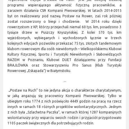
programu wspierającego aktywność fizyczną pracowników, a
zarazem działania CSR Kompanii Piwowarskiej. W latach 2014-2015
był on realizowany pod nazwą Postaw na Rower, zaś rok później
został rozszerzony o biegi i chodzenie. W 2014 roku dzięki
rowerzystom z KP, którzy przejechali niemal 60 tys. km, posadzono 3
tysiące drzew w Puszczy Knyszyńskiej. Z kolei 570 tys. km
wyjeżdżonych, wybieganych i wychodzonych łącznie w trzech
kolejnych edycjach pozwoliło przekazać 75 tys. złotych tandemowym
klubom rowerowym dla osób niewidomych – Wielkopolskiemu Klubowi
Kultury Fizycznej, Sportu i Turystyki Niewidomych i Słabowidzących
RAZEM w Poznaniu, Klubowi DUET działającemu przy Fundacji
BRAJLÓWKA oraz Stowarzyszeniu Pro Sanus (Klub Turystyki
Rowerowej „Eskapada”) w Białymstoku.
...
„Postaw na Ruch” to nie jedyna akcja o charakterze charytatywnym,
w jaką angażują się pracownicy Kompanii Piwowarskiej. Tylko w
ubiegłym roku 1774 z nich poświęciło 4449 godzin na pracę na rzecz
innych w ramach 18 różnych projektów wolontarystycznych. Jednym
z nich była „Szlachetna Paczka”, w ramach której 1287 kompanijnych
wolontariuszy przy wsparciu swoich rodzin i przyjaciół przygotowało
1105 paczek świątecznych dla potrzebujących rodzin.