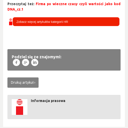
Przeczytaj też:
Firma po wieczne czasy czyli wartości jako kod
DNA_cz.1
Podziel się ze znajomymi:
f
g
l
Drukuj artykuł
Informacja prasowa