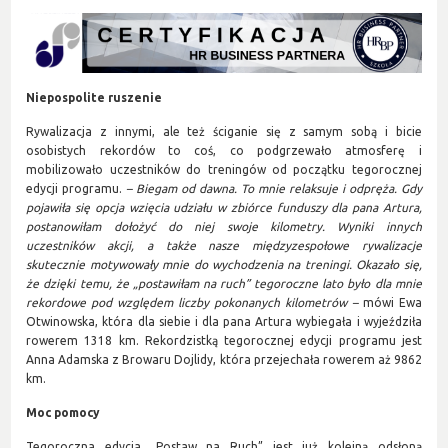
Niepospolite ruszenie
Rywalizacja z innymi, ale też ściganie się z samym sobą i bicie
osobistych rekordów to coś, co podgrzewało atmosferę i
mobilizowało uczestników do treningów od początku tegorocznej
edycji programu.
– Biegam od dawna. To mnie relaksuje i odpręża. Gdy
pojawiła się opcja wzięcia udziału w zbiórce funduszy dla pana Artura,
postanowiłam dołożyć do niej swoje kilometry. Wyniki innych
uczestników akcji, a także nasze międzyzespołowe rywalizacje
skutecznie motywowały mnie do wychodzenia na treningi. Okazało się,
że dzięki temu, że „postawiłam na ruch” tegoroczne lato było dla mnie
rekordowe pod względem liczby pokonanych kilometrów –
mówi Ewa
Otwinowska, która dla siebie i dla pana Artura wybiegała i wyjeździła
rowerem 1318 km. Rekordzistką tegorocznej edycji programu jest
Anna Adamska z Browaru Dojlidy, która przejechała rowerem aż 9862
km.
Moc pomocy
Tegoroczna edycja „Postaw na Ruch” jest już kolejną odsłoną