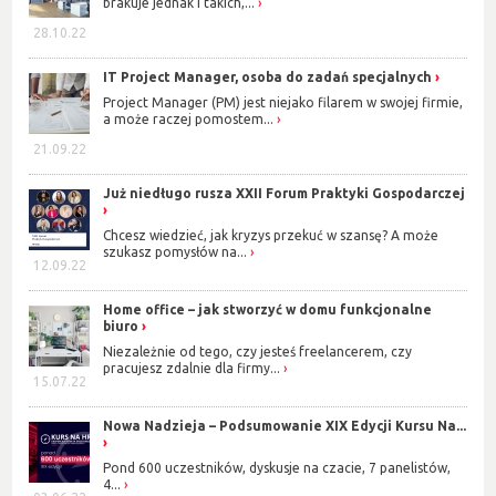
brakuje jednak i takich,...
28.10.22
IT Project Manager, osoba do zadań specjalnych
Project Manager (PM) jest niejako filarem w swojej firmie,
a może raczej pomostem...
21.09.22
Już niedługo rusza XXII Forum Praktyki Gospodarczej
Chcesz wiedzieć, jak kryzys przekuć w szansę? A może
szukasz pomysłów na...
12.09.22
Home office – jak stworzyć w domu funkcjonalne
biuro
Niezależnie od tego, czy jesteś freelancerem, czy
pracujesz zdalnie dla firmy...
15.07.22
Nowa Nadzieja – Podsumowanie XIX Edycji Kursu Na...
Pond 600 uczestników, dyskusje na czacie, 7 panelistów,
4...