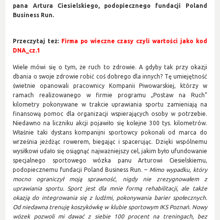
pana Artura Ciesielskiego, podopiecznego fundacji Poland
Business Run.
Przeczytaj też:
Firma po wieczne czasy czyli wartości jako kod
DNA_cz.1
Wiele mówi się o tym, że ruch to zdrowie. A gdyby tak przy okazji
dbania o swoje zdrowie robić coś dobrego dla innych? Tę umiejętność
świetnie opanowali pracownicy Kompanii Piwowarskiej, którzy w
ramach realizowanego w firmie programu „Postaw na Ruch”
kilometry pokonywane w trakcie uprawiania sportu zamieniają na
finansową pomoc dla organizacji wspierających osoby w potrzebie.
Niedawno na liczniku akcji pojawiło się kolejne 300 tys. kilometrów.
Właśnie taki dystans kompanijni sportowcy pokonali od marca do
września jeżdżąc rowerem, biegając i spacerując. Dzięki wspólnemu
wysiłkowi udało się osiągnąć najważniejszy cel, jakim było ufundowanie
specjalnego sportowego wózka panu Arturowi Ciesielskiemu,
podopiecznemu fundacji Poland Business Run. –
Mimo wypadku, który
mocno ograniczył moją sprawność, nigdy nie zrezygnowałem z
uprawiania sportu. Sport jest dla mnie formą rehabilitacji, ale także
okazją do integrowania się z ludźmi, pokonywania barier społecznych.
Od niedawna trenuję koszykówkę w klubie sportowym IKS Poznań. Nowy
wózek pozwoli mi dawać z siebie 100 procent na treningach, bez