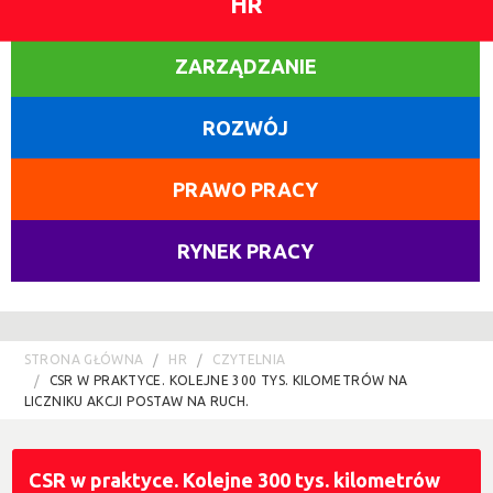
HR
ZARZĄDZANIE
ROZWÓJ
PRAWO PRACY
RYNEK PRACY
STRONA GŁÓWNA
HR
CZYTELNIA
CSR W PRAKTYCE. KOLEJNE 300 TYS. KILOMETRÓW NA
LICZNIKU AKCJI POSTAW NA RUCH.
CSR w praktyce. Kolejne 300 tys. kilometrów