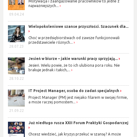
Motywacja i zaangażowanie pracowników to jedne z
najważniejszych...
09.04.24
Wielopokoleniowe szanse przyszłości. Szacunek dla...
Choć w przedsiębiorstwach od zawsze funkcjonowali
przedstawiciele różnych...
28.07.23
Jesień w biurze – jakie warunki pracy sprzyjają...
Jesień. Wielu powie, że to ich ulubiona pora roku. Nie
brakuje jednak i takich,...
28.10.22
IT Project Manager, osoba do zadań specjalnych
Project Manager (PM) jest niejako filarem w swojej firmie,
a może raczej pomostem...
21.09.22
Już niedługo rusza XXII Forum Praktyki Gospodarczej
Chcesz wiedzieć, jak kryzys przekuć w szansę? A może