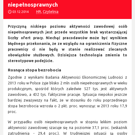
niepełnosprawnych
HR
,
Czytelnia
03.12.2014
Przyczyną niskiego poziomu aktywności zawodowej osób
niepełnosprawnych jest przede wszystkim brak wystarczającej
liczby ofert pracy. Niechęć pracodawców może być wynikiem
błędnego przekonania, że ze względu na ograniczenia fizyczne
pracownicy ci nie będą w stanie realizować zlecanych
obowiązków służbowych. Dzisiejsza technologia zmienia to
stereotypowe podejście.
Rosnąca stopa bezrobocia
Zgodnie z wynikami Badania Aktywności Ekonomicznej Ludności z
2013 roku w Polsce żyje blisko 2 mln osób niepełnosprawnych w wieku
produkcyjnym, spośród których zaledwie 527 tys. jest aktywnych
zawodowo, a 432 tys. faktycznie pracuje. Sytuacja niepokoi jeszcze
bardziej zważywszy na fakt, że w stosunku do roku poprzedniego
stopa bezrobocia wzrosła o 2 pkt. proc. wynosząc w 2013 roku 17,9
proc.
W przypadku osób niepełnosprawnych w stopniu lekkim poziom
aktywności zawodowej szacuje się na poziomie 37,1 proc. (wskaźnik
zatrudnienia - 29,4 proc.). W trudniejszej sytuacji są osoby