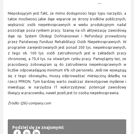
---
Niepokojącym jest fakt, że mimo dostępności tego typu narzędzi, a
także możliwości jakie daje wsparcie ze strony środków publicznych,
większość osób niepełnosprawnych w wieku produkcyjnym nadal
pozostaje poza rynkiem pracy. Szansę na ich aktywizację zawodową
daje np. System Obsługi Dofinansowań i Refundacji prowadzony
przez Państwowy Fundusz Rehabilitacji Osób Niepełnosprawnych. W
programie zarejestrowanych jest ponad 200 tys. niepełnosprawnych,
z tego ok. 160 tys. osób zatrudnionych jest w zakładach pracy
chronionej, a 70,4 tys. na otwartym rynku pracy.
Pamiętajmy też, że
pracodawcy zobowiązani są do zatrudnienia niepełnosprawnych w
liczbie odpowiadającej minimum 6% ich personelu. Jeśli nie wywiązują
się z tego obowiązku, muszą odprowadzać miesięczną składkę na
rzecz PFRON. Tym bardziej warto zwalczać stereotypowe myślenie i
inwestując w narzędzia IT wykorzystywać potencjał zawodowy
tkwiący w pracowniku, nawet jeżeli jest to osoba niepełnosprawna.
Źródło: QSG-company.com
Podziel się ze znajomymi:
f
g
l