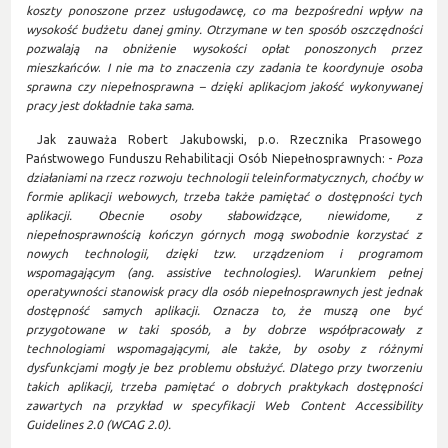
koszty ponoszone przez usługodawcę, co ma bezpośredni wpływ na
wysokość budżetu danej gminy. Otrzymane w ten sposób oszczędności
pozwalają na obniżenie wysokości opłat ponoszonych przez
mieszkańców
.
I nie ma to znaczenia czy zadania te koordynuje osoba
sprawna czy niepełnosprawna – dzięki aplikacjom jakość wykonywanej
pracy jest dokładnie taka sama.
Jak zauważa Robert Jakubowski, p.o. Rzecznika Prasowego
Państwowego Funduszu Rehabilitacji Osób Niepełnosprawnych: -
Poza
działaniami na rzecz rozwoju technologii teleinformatycznych, choćby w
formie aplikacji webowych, trzeba także pamiętać o dostępności tych
aplikacji. Obecnie osoby słabowidzące, niewidome, z
niepełnosprawnością kończyn górnych mogą swobodnie korzystać z
nowych technologii, dzięki tzw. urządzeniom i programom
wspomagającym (ang. assistive technologies). Warunkiem pełnej
operatywności stanowisk pracy dla osób niepełnosprawnych jest jednak
dostępność samych aplikacji. Oznacza to, że muszą one być
przygotowane w taki sposób, a by dobrze współpracowały z
technologiami wspomagającymi, ale także, by osoby z różnymi
dysfunkcjami mogły je bez problemu obsłużyć. Dlatego przy tworzeniu
takich aplikacji, trzeba pamiętać o dobrych praktykach dostępności
zawartych na przykład w specyfikacji Web Content Accessibility
Guidelines 2.0 (WCAG 2.0).