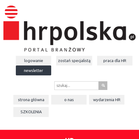
logowanie
zostań specjalistą
praca dla
HR
newsletter
s
strona główna
o nas
wydarzenia
HR
SZKOLENIA