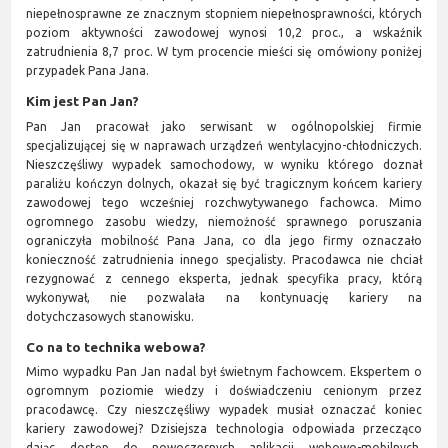
niepełnosprawne ze znacznym stopniem niepełnosprawności, których
poziom aktywności zawodowej wynosi 10,2 proc., a wskaźnik
zatrudnienia 8,7 proc. W tym procencie mieści się omówiony poniżej
przypadek Pana Jana.
Kim jest Pan Jan?
Pan Jan pracował jako serwisant w ogólnopolskiej firmie
specjalizującej się w naprawach urządzeń wentylacyjno-chłodniczych.
Nieszczęśliwy wypadek samochodowy, w wyniku którego doznał
paraliżu kończyn dolnych, okazał się być tragicznym końcem kariery
zawodowej tego wcześniej rozchwytywanego fachowca. Mimo
ogromnego zasobu wiedzy, niemożność sprawnego poruszania
ograniczyła mobilność Pana Jana, co dla jego firmy oznaczało
konieczność zatrudnienia innego specjalisty. Pracodawca nie chciał
rezygnować z cennego eksperta, jednak specyfika pracy, którą
wykonywał, nie pozwalała na kontynuację kariery na
dotychczasowych stanowisku.
Co na to technika webowa?
Mimo wypadku Pan Jan nadal był świetnym fachowcem. Ekspertem o
ogromnym poziomie wiedzy i doświadczeniu cenionym przez
pracodawcę. Czy nieszczęśliwy wypadek musiał oznaczać koniec
kariery zawodowej? Dzisiejsza technologia odpowiada przecząco
dając dostęp do nowoczesnych aplikacji webowo-mobilnych.