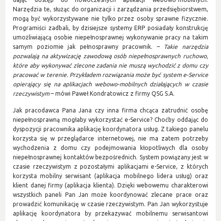
Narzędzia te, służąc do organizacji i zarządzania przedsiębiorstwem,
mogą być wykorzystywane nie tylko przez osoby sprawne fizycznie.
Programiści zadbali, by dzisiejsze systemy ERP posiadały konstrukcję
umożliwiającą osobie niepełnosprawnej wykonywanie pracy na takim
samym poziomie jak pełnosprawny pracownik. –
Takie narzędzia
pozwalają na aktywizację zawodową osób niepełnosprawnych ruchowo,
które aby wykonywać zlecone zadania nie muszą wychodzić z domu czy
pracować w terenie. Przykładem rozwiązania może być system e-Service
opierający się na aplikacjach webowo-mobilnych działających w czasie
rzeczywistym
– mówi Paweł Kondratowicz z firmy QSG S.A.
Jak pracodawca Pana Jana czy inna firma chcąca zatrudnić osobę
niepełnosprawną mogłaby wykorzystać e-Service? Choćby oddając do
dyspozycji pracownika aplikację koordynatora usług. Z takiego panelu
korzysta się w przeglądarce internetowej, nie ma zatem potrzeby
wychodzenia z domu czy podejmowania kłopotliwych dla osoby
niepełnosprawnej kontaktów bezpośrednich. System powiązany jest w
czasie rzeczywistym z pozostałymi aplikacjami e-Service, z których
korzysta mobilny serwisant (aplikacja mobilnego lidera usług) oraz
klient danej firmy (aplikacja klienta). Dzięki webowemu charakterowi
wszystkich paneli Pan Jan może koordynować zlecane prace oraz
prowadzić komunikację w czasie rzeczywistym. Pan Jan wykorzystuje
aplikację koordynatora by przekazywać mobilnemu serwisantowi