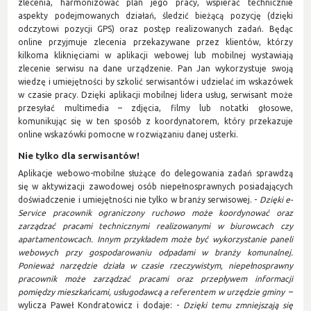
zlecenia, harmonizować plan jego pracy, wspierać technicznie
aspekty podejmowanych działań, śledzić bieżącą pozycję (dzięki
odczytowi pozycji GPS) oraz postęp realizowanych zadań. Będąc
online przyjmuje zlecenia przekazywane przez klientów, którzy
kilkoma kliknięciami w aplikacji webowej lub mobilnej wystawiają
zlecenie serwisu na dane urządzenie. Pan Jan wykorzystuje swoją
wiedzę i umiejętności by szkolić serwisantów i udzielać im wskazówek
w czasie pracy. Dzięki aplikacji mobilnej lidera usług, serwisant może
przesyłać multimedia – zdjęcia, filmy lub notatki głosowe,
komunikując się w ten sposób z koordynatorem, który przekazuje
online wskazówki pomocne w rozwiązaniu danej usterki.
Nie tylko dla serwisantów!
Aplikacje webowo-mobilne służące do delegowania zadań sprawdzą
się w aktywizacji zawodowej osób niepełnosprawnych posiadających
doświadczenie i umiejętności nie tylko w branży serwisowej. -
Dzięki e-
Service pracownik ograniczony ruchowo może koordynować oraz
zarządzać pracami technicznymi realizowanymi w biurowcach czy
apartamentowcach. Innym przykładem może być wykorzystanie paneli
webowych przy gospodarowaniu odpadami w branży komunalnej.
Ponieważ narzędzie działa w czasie rzeczywistym, niepełnosprawny
pracownik może zarządzać pracami oraz przepływem informacji
pomiędzy mieszkańcami, usługodawcą a referentem w urzędzie gminy
–
wylicza Paweł Kondratowicz i dodaje: -
Dzięki temu zmniejszają się