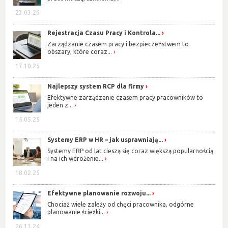
23.03.26
Rejestracja Czasu Pracy i Kontrola...
Zarządzanie czasem pracy i bezpieczeństwem to
obszary, które coraz...
17.10.25
Najlepszy system RCP dla firmy
Efektywne zarządzanie czasem pracy pracowników to
jeden z...
15.05.25
Systemy ERP w HR – jak usprawniają...
Systemy ERP od lat cieszą się coraz większą popularnością
i na ich wdrożenie...
18.02.25
Efektywne planowanie rozwoju...
Chociaż wiele zależy od chęci pracownika, odgórne
planowanie ścieżki...
26.11.24