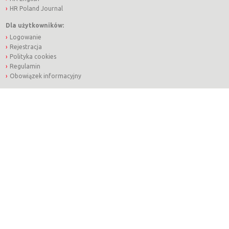
HR Poland Journal
Dla użytkowników:
Logowanie
Rejestracja
Polityka cookies
Regulamin
Obowiązek informacyjny