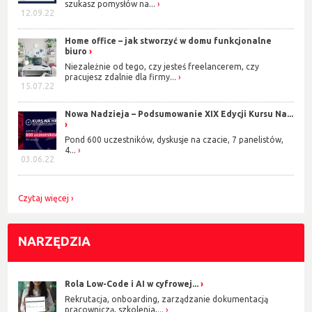
szukasz pomysłów na...
12.09.22
Home office – jak stworzyć w domu funkcjonalne
biuro
Niezależnie od tego, czy jesteś freelancerem, czy
pracujesz zdalnie dla firmy...
15.07.22
Nowa Nadzieja – Podsumowanie XIX Edycji Kursu Na...
Pond 600 uczestników, dyskusje na czacie, 7 panelistów,
4...
03.06.22
Czytaj więcej
NARZĘDZIA
Rola Low-Code i AI w cyfrowej...
Rekrutacja, onboarding, zarządzanie dokumentacją
pracowniczą, szkolenia,...