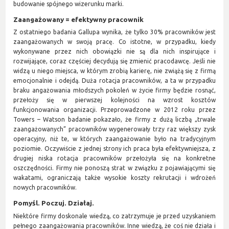
budowanie spójnego wizerunku marki.
Zaangażowany = efektywny pracownik
Z ostatniego badania Gallupa wynika, że tylko 30% pracowników jest
zaangażowanych w swoją pracę. Co istotne, w przypadku, kiedy
wykonywane przez nich obowiązki nie są dla nich inspirujące i
rozwijające, coraz częściej decydują się zmienić pracodawcę. Jeśli nie
widzą u niego miejsca, w którym zrobią karierę, nie zwiążą się z firmą
emocjonalnie i odejdą. Duża rotacja pracowników, a ta w przypadku
braku angażowania młodszych pokoleń w życie firmy będzie rosnąć,
przełoży się w pierwszej kolejności na wzrost kosztów
funkcjonowania organizacji. Przeprowadzone w 2012 roku przez
Towers – Watson badanie pokazało, że firmy z dużą liczbą „trwale
zaangażowanych” pracowników wygenerowały trzy raz większy zysk
operacyjny, niż te, w których zaangażowanie było na tradycyjnym
poziomie. Oczywiście z jednej strony ich praca była efektywniejsza, z
drugiej niska rotacja pracowników przełożyła się na konkretne
oszczędności. Firmy nie ponoszą strat w związku z pojawiającymi się
wakatami, ograniczają także wysokie koszty rekrutacji i wdrożeń
nowych pracowników.
Pomyśl. Poczuj. Działaj.
Niektóre firmy doskonale wiedzą, co zatrzymuje je przed uzyskaniem
pełnego zaangażowania pracowników. Inne wiedzą, że coś nie działa i