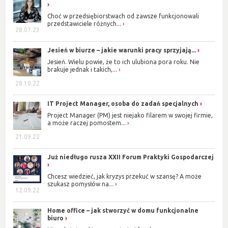
Choć w przedsiębiorstwach od zawsze funkcjonowali
przedstawiciele różnych...
28.07.23
Jesień w biurze – jakie warunki pracy sprzyjają...
Jesień. Wielu powie, że to ich ulubiona pora roku. Nie
brakuje jednak i takich,...
28.10.22
IT Project Manager, osoba do zadań specjalnych
Project Manager (PM) jest niejako filarem w swojej firmie,
a może raczej pomostem...
21.09.22
Już niedługo rusza XXII Forum Praktyki Gospodarczej
Chcesz wiedzieć, jak kryzys przekuć w szansę? A może
szukasz pomysłów na...
12.09.22
Home office – jak stworzyć w domu funkcjonalne
biuro