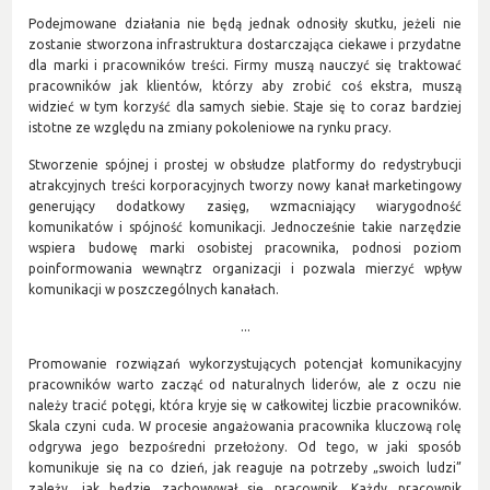
Podejmowane działania nie będą jednak odnosiły skutku, jeżeli nie
zostanie stworzona infrastruktura dostarczająca ciekawe i przydatne
dla marki i pracowników treści. Firmy muszą nauczyć się traktować
pracowników jak klientów, którzy aby zrobić coś ekstra, muszą
widzieć w tym korzyść dla samych siebie. Staje się to coraz bardziej
istotne ze względu na zmiany pokoleniowe na rynku pracy.
Stworzenie spójnej i prostej w obsłudze platformy do redystrybucji
atrakcyjnych treści korporacyjnych tworzy nowy kanał marketingowy
generujący dodatkowy zasięg, wzmacniający wiarygodność
komunikatów i spójność komunikacji. Jednocześnie takie narzędzie
wspiera budowę marki osobistej pracownika, podnosi poziom
poinformowania wewnątrz organizacji i pozwala mierzyć wpływ
komunikacji w poszczególnych kanałach.
...
Promowanie rozwiązań wykorzystujących potencjał komunikacyjny
pracowników warto zacząć od naturalnych liderów, ale z oczu nie
należy tracić potęgi, która kryje się w całkowitej liczbie pracowników.
Skala czyni cuda. W procesie angażowania pracownika kluczową rolę
odgrywa jego bezpośredni przełożony. Od tego, w jaki sposób
komunikuje się na co dzień, jak reaguje na potrzeby „swoich ludzi”
zależy, jak będzie zachowywał się pracownik. Każdy pracownik