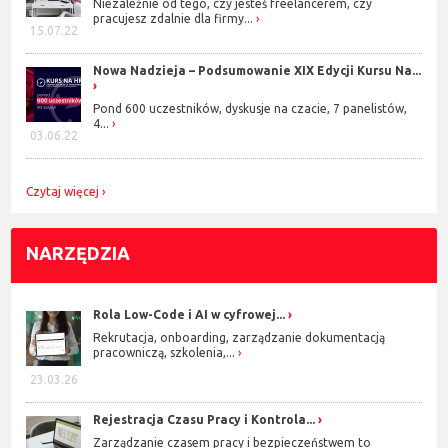
Niezależnie od tego, czy jesteś freelancerem, czy
pracujesz zdalnie dla firmy...
15.07.22
Nowa Nadzieja – Podsumowanie XIX Edycji Kursu Na...
Pond 600 uczestników, dyskusje na czacie, 7 panelistów,
4...
03.06.22
Czytaj więcej
NARZĘDZIA
Rola Low-Code i AI w cyfrowej...
Rekrutacja, onboarding, zarządzanie dokumentacją
pracowniczą, szkolenia,...
23.03.26
Rejestracja Czasu Pracy i Kontrola...
Zarządzanie czasem pracy i bezpieczeństwem to