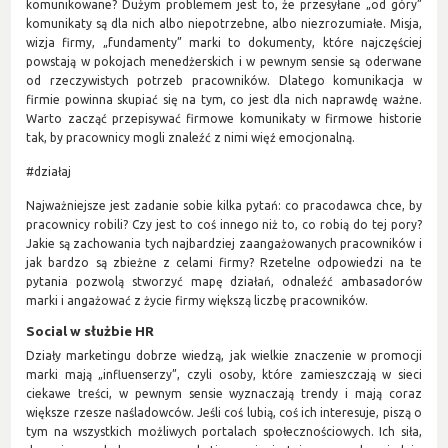
komunikowane? Dużym problemem jest to, że przesyłane „od góry”
komunikaty są dla nich albo niepotrzebne, albo niezrozumiałe. Misja,
wizja firmy, „fundamenty” marki to dokumenty, które najczęściej
powstają w pokojach menedżerskich i w pewnym sensie są oderwane
od rzeczywistych potrzeb pracowników. Dlatego komunikacja w
firmie powinna skupiać się na tym, co jest dla nich naprawdę ważne.
Warto zacząć przepisywać firmowe komunikaty w firmowe historie
tak, by pracownicy mogli znaleźć z nimi więź emocjonalną.
#działaj
Najważniejsze jest zadanie sobie kilka pytań: co pracodawca chce, by
pracownicy robili? Czy jest to coś innego niż to, co robią do tej pory?
Jakie są zachowania tych najbardziej zaangażowanych pracowników i
jak bardzo są zbieżne z celami firmy? Rzetelne odpowiedzi na te
pytania pozwolą stworzyć mapę działań, odnaleźć ambasadorów
marki i angażować z życie firmy większą liczbę pracowników.
Social w służbie HR
Działy marketingu dobrze wiedzą, jak wielkie znaczenie w promocji
marki mają „influenserzy”, czyli osoby, które zamieszczają w sieci
ciekawe treści, w pewnym sensie wyznaczają trendy i mają coraz
większe rzesze naśladowców. Jeśli coś lubią, coś ich interesuje, piszą o
tym na wszystkich możliwych portalach społecznościowych. Ich siła,