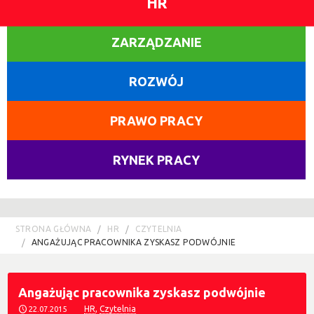
HR
ZARZĄDZANIE
ROZWÓJ
PRAWO PRACY
RYNEK PRACY
STRONA GŁÓWNA
HR
CZYTELNIA
ANGAŻUJĄC PRACOWNIKA ZYSKASZ PODWÓJNIE
Angażując pracownika zyskasz podwójnie
HR
,
Czytelnia
22.07.2015