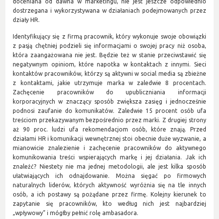
doceniana od dawna w marketingu, nie jest jeszcze odpowiednio
dostrzegana i wykorzystywana w działaniach podejmowanych przez
działy HR.
Identyfikujący się z firmą pracownik, który wykonuje swoje obowiązki
z pasją chętniej podzieli się informacjami o swojej pracy niż osoba,
która zaangażowana nie jest. Będzie też w stanie przeciwstawić się
negatywnym opiniom, które napotka w kontaktach z innymi. Sieci
kontaktów pracowników, którzy są aktywni w social media są zbieżne
z kontaktami, jakie utrzymuje marka w zaledwie 8 procentach.
Zachęcenie pracowników do upubliczniania informacji
korporacyjnych w znaczący sposób zwiększa zasięg i jednocześnie
podnosi zaufanie do komunikatów. Zaledwie 15 procent osób ufa
treściom przekazywanym bezpośrednio przez marki. Z drugiej strony
aż 90 proc. ludzi ufa rekomendacjom osób, które znają. Przed
działami HR i komunikacji wewnętrznej stoi obecnie duże wyzwanie, a
mianowicie znalezienie i zachęcenie pracowników do aktywnego
komunikowania treści wspierających markę i jej działania. Jak ich
znaleźć? Niestety nie ma jednej metodologii, ale jest kilka sposób
ułatwiających ich odnajdowanie. Można sięgać po firmowych
naturalnych liderów, których aktywność wyróżnia się na tle innych
osób, a ich postawy są pożądane przez firmę. Kolejny kierunek to
zapytanie się pracowników, kto według nich jest najbardziej
„wpływowy” i mógłby pełnić rolę ambasadora.