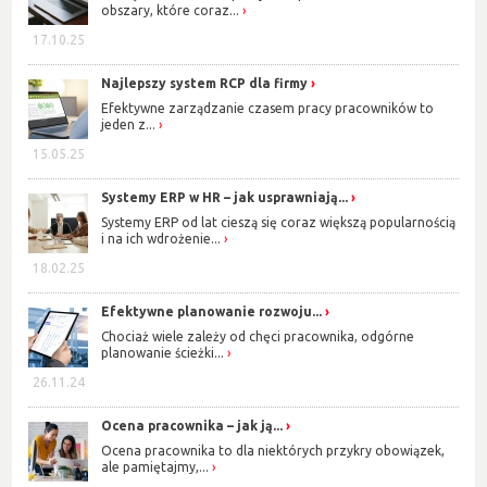
obszary, które coraz...
17.10.25
Najlepszy system RCP dla firmy
Efektywne zarządzanie czasem pracy pracowników to
jeden z...
15.05.25
Systemy ERP w HR – jak usprawniają...
Systemy ERP od lat cieszą się coraz większą popularnością
i na ich wdrożenie...
18.02.25
Efektywne planowanie rozwoju...
Chociaż wiele zależy od chęci pracownika, odgórne
planowanie ścieżki...
26.11.24
Ocena pracownika – jak ją...
Ocena pracownika to dla niektórych przykry obowiązek,
ale pamiętajmy,...