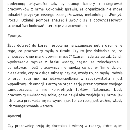
podejmują aktywności tak, by usunąć bariery i integrować
pracowników z firmą. Cokolwiek sprawia, że organizacja nie może
odnaleźć przyczyn niskiego zaangażowania, metodologia „Pomyśl.
Poczuj. Działaj” pomoże znaleźć i uwolnić się z dotychczasowych
schematów i budować interakcje z pracownikami.
#pomysl
Żeby dotrzeć do korzeni problemu najważniejsze jest zrozumienie
tego, co pracownicy myślą o firmie. Czy to jest dokładnie to, co
ambasadorowie marki powinni myśleć? Czasami zdarza się tak, że ich
wyobrażenie wynika z braku wiedzy, często ze zniechęcenia i
demotywacji. Jeśli pracownicy nie wiedzą co się w firmie dzieje,
niezależnie, czy ta osiąga sukcesy, czy nie, wtedy to, co myślą i mówią
o organizacji nie ma odzwierciedlenia w rzeczywistości i jest
wypadkową ich emocji. Patrzą na organizację przez pryzmat swojego
samopoczucia, a nie konkretnych faktów. Natomiast kiedy
pracownicy uświadomią sobie, gdzie dzięki nim znajduje się firma, jak
ich praca przekłada się na wyniki i jak to, co robią jest ważne, wtedy
ich zaangażowanie wzrasta.
#poczuj
Czy pracownicy czują się doceniani i wierzą w rzeczy, które są im