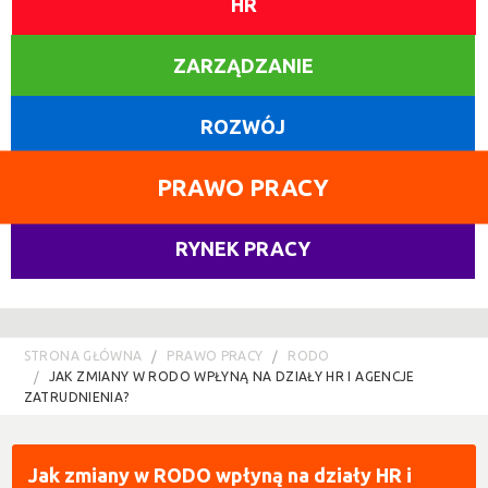
HR
ZARZĄDZANIE
ROZWÓJ
PRAWO PRACY
RYNEK PRACY
STRONA GŁÓWNA
PRAWO PRACY
RODO
JAK ZMIANY W RODO WPŁYNĄ NA DZIAŁY HR I AGENCJE
ZATRUDNIENIA?
Jak zmiany w RODO wpłyną na działy HR i