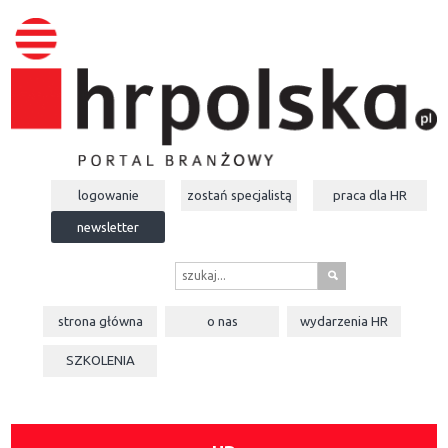
logowanie
zostań specjalistą
praca dla
HR
newsletter
s
strona główna
o nas
wydarzenia
HR
SZKOLENIA