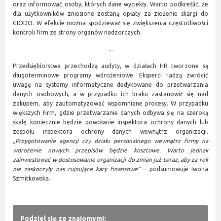
oraz informować osoby, których dane wyciekły. Warto podkreślić, że
dla użytkowników zniesione zostaną opłaty za złożenie skargi do
GIODO. W efekcie można spodziewać się zwiększenia częstotliwości
kontroli firm ze strony organów nadzorczych.
...
Przedsiębiorstwa przechodzą audyty, w działach HR tworzone są
długoterminowe programy wdrożeniowe. Eksperci radzą zwrócić
uwagę na systemy informatyczne dedykowane do przetwarzania
danych osobowych, a w przypadku ich braku zastanowić się nad
zakupem, aby zautomatyzować wspomniane procesy. W przypadku
większych firm, gdzie przetwarzanie danych odbywa się na szeroką
skalę koniecznie będzie powołanie inspektora ochrony danych lub
zespołu inspektora ochrony danych wewnątrz organizacji.
„Przygotowanie agencji czy działu personalnego wewnątrz firmy na
wdrożenie nowych przepisów będzie kosztowe. Warto jednak
zainwestować w dostosowanie organizacji do zmian już teraz, aby za rok
nie zaskoczyły nas rujnujące kary finansowe”
– podsumowuje Iwona
Szmitkowska.
Podziel się ze znajomymi: