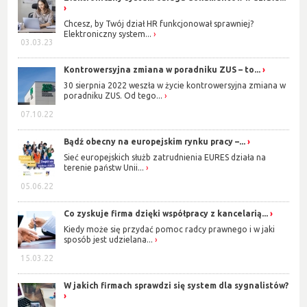
Chcesz, by Twój dział HR funkcjonował sprawniej?
Elektroniczny system...
03.03.23
Kontrowersyjna zmiana w poradniku ZUS – to...
30 sierpnia 2022 weszła w życie kontrowersyjna zmiana w
poradniku ZUS. Od tego...
07.10.22
Bądź obecny na europejskim rynku pracy –...
Sieć europejskich służb zatrudnienia EURES działa na
terenie państw Unii...
05.06.22
Co zyskuje firma dzięki współpracy z kancelarią...
Kiedy może się przydać pomoc radcy prawnego i w jaki
sposób jest udzielana...
15.03.22
W jakich firmach sprawdzi się system dla sygnalistów?