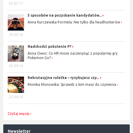
02.01.17
5 sposobów na pozyskanie kandydatów...
Anna Kurczewska-Formela: Nie tylko dla headhunterów
20.09.16
Nadchodzi pokolenie P?
Anna Owoc: Co HR może zaczerpnąć z popularnej gry
Pokemon Go?
02.09.16
Rekrutacyjna ruletka – ryzykujesz czy...
Monika Klonowska: Sprawdź z kim masz do czynienia
27.04.16
Czytaj więcej
Newsletter