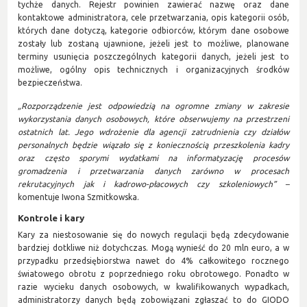
tychże danych. Rejestr powinien zawierać nazwę oraz dane
kontaktowe administratora, cele przetwarzania, opis kategorii osób,
których dane dotyczą, kategorie odbiorców, którym dane osobowe
zostały lub zostaną ujawnione, jeżeli jest to możliwe, planowane
terminy usunięcia poszczególnych kategorii danych, jeżeli jest to
możliwe, ogólny opis technicznych i organizacyjnych środków
bezpieczeństwa.
„Rozporządzenie jest odpowiedzią na ogromne zmiany w zakresie
wykorzystania danych osobowych, które obserwujemy na przestrzeni
ostatnich lat. Jego wdrożenie dla agencji zatrudnienia czy działów
personalnych będzie wiązało się z koniecznością przeszkolenia kadry
oraz często sporymi wydatkami na informatyzację procesów
gromadzenia i przetwarzania danych zarówno w procesach
rekrutacyjnych jak i kadrowo-płacowych czy szkoleniowych” –
komentuje Iwona Szmitkowska.
Kontrole i kary
Kary za niestosowanie się do nowych regulacji będą zdecydowanie
bardziej dotkliwe niż dotychczas. Mogą wynieść do 20 mln euro, a w
przypadku przedsiębiorstwa nawet do 4% całkowitego rocznego
światowego obrotu z poprzedniego roku obrotowego. Ponadto w
razie wycieku danych osobowych, w kwalifikowanych wypadkach,
administratorzy danych będą zobowiązani zgłaszać to do GIODO