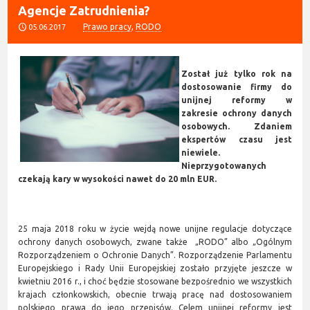
Agencje Zatrudnienia?
Prawo pracy
,
RODO
05.06.2017
Został już tylko rok na
dostosowanie firmy do
unijnej reformy w
zakresie ochrony danych
osobowych. Zdaniem
ekspertów czasu jest
niewiele.
Nieprzygotowanych
czekają kary w wysokości nawet do 20 mln EUR.
25 maja 2018 roku w życie wejdą nowe unijne regulacje dotyczące
ochrony danych osobowych, zwane także „RODO” albo „Ogólnym
Rozporządzeniem o Ochronie Danych”. Rozporządzenie Parlamentu
Europejskiego i Rady Unii Europejskiej zostało przyjęte jeszcze w
kwietniu 2016 r., i choć będzie stosowane bezpośrednio we wszystkich
krajach członkowskich, obecnie trwają pracę nad dostosowaniem
polskiego prawa do jego przepisów. Celem unijnej reformy jest