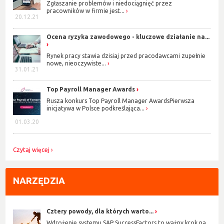
Zgłaszanie problemów i niedociągnięć przez
pracowników w firmie jest...
20.12.21
Ocena ryzyka zawodowego - kluczowe działanie na...
Rynek pracy stawia dzisiaj przed pracodawcami zupełnie
nowe, nieoczywiste...
31.01.21
Top Payroll Manager Awards
Rusza konkurs Top Payroll Manager AwardsPierwsza
inicjatywa w Polsce podkreślająca...
01.03.20
Czytaj więcej
NARZĘDZIA
Cztery powody, dla których warto...
Wdrożenie systemu SAP SuccessFactors to ważny krok na