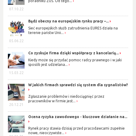
poradniku ZUS. Od tego...
07.10.22
Bądź obecny na europejskim rynku pracy –...
Sieć europejskich służb zatrudnienia EURES działa na
terenie państw Unii...
05.06.22
Co zyskuje firma dzięki współpracy z kancelarią...
Kiedy może się przydać pomoc radcy prawnego i w jaki
sposób jest udzielana...
15.03.22
W jakich firmach sprawdzi się system dla sygnalistów?
Zgłaszanie problemów i niedociągnięć przez
pracowników w firmie jest...
20.12.21
Ocena ryzyka zawodowego - kluczowe działanie na...
Rynek pracy stawia dzisiaj przed pracodawcami zupełnie
nowe, nieoczywiste...