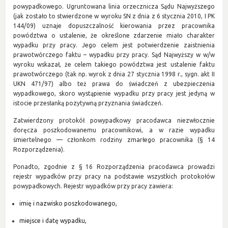
powypadkowego. Ugruntowana linia orzecznicza Sądu Najwyższego
(jak zostało to stwierdzone w wyroku SN z dnia z 6 stycznia 2010, I PK
144/09) uznaje dopuszczalność kierowania przez pracownika
powództwa o ustalenie, że określone zdarzenie miało charakter
wypadku przy pracy. Jego celem jest potwierdzenie zaistnienia
prawotwórczego faktu – wypadku przy pracy. Sąd Najwyższy w w/w
wyroku wskazał, że celem takiego powództwa jest ustalenie faktu
prawotwórczego (tak np. wyrok z dnia 27 stycznia 1998 r., sygn. akt II
UKN 471/97) albo też prawa do świadczeń z ubezpieczenia
wypadkowego, skoro wystąpienie wypadku przy pracy jest jedyną w
istocie przesłanką pozytywną przyznania świadczeń.
Zatwierdzony protokół powypadkowy pracodawca niezwłocznie
doręcza poszkodowanemu pracownikowi, a w razie wypadku
śmiertelnego — członkom rodziny zmarłego pracownika (§ 14
Rozporządzenia).
Ponadto, zgodnie z § 16 Rozporządzenia pracodawca prowadzi
rejestr wypadków przy pracy na podstawie wszystkich protokołów
powypadkowych. Rejestr wypadków przy pracy zawiera:
imię i nazwisko poszkodowanego,
miejsce i datę wypadku,