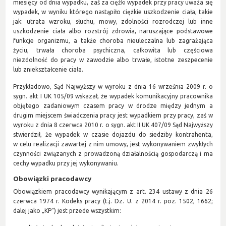
miesięcy od dnia wypadku, zaś za ciężki wypadek przy pracy uważa się
wypadek, w wyniku którego nastąpiło ciężkie uszkodzenie ciała, takie
jak: utrata wzroku, słuchu, mowy, zdolności rozrodczej lub inne
uszkodzenie ciała albo rozstrój zdrowia, naruszające podstawowe
funkcje organizmu, a także choroba nieuleczalna lub zagrażająca
życiu, trwała choroba psychiczna, całkowita lub częściowa
niezdolność do pracy w zawodzie albo trwałe, istotne zeszpecenie
lub zniekształcenie ciała.
Przykładowo, Sąd Najwyższy w wyroku z dnia 16 września 2009 r. o
sygn. akt I UK 105/09 wskazał, że wypadek komunikacyjny pracownika
objętego zadaniowym czasem pracy w drodze między jednym a
drugim miejscem świadczenia pracy jest wypadkiem przy pracy, zaś w
wyroku z dnia 8 czerwca 2010 r. o sygn. akt II UK 407/09 Sąd Najwyższy
stwierdził, że wypadek w czasie dojazdu do siedziby kontrahenta,
w celu realizacji zawartej z nim umowy, jest wykonywaniem zwykłych
czynności związanych z prowadzoną działalnością gospodarczą i ma
cechy wypadku przy jej wykonywaniu.
Obowiązki pracodawcy
Obowiązkiem pracodawcy wynikającym z art. 234 ustawy z dnia 26
czerwca 1974 r. Kodeks pracy (t.j. Dz. U. z 2014 r. poz. 1502, 1662;
dalej jako „KP”) jest przede wszystkim: