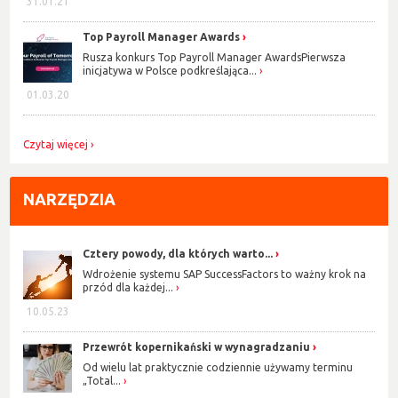
31.01.21
Top Payroll Manager Awards
Rusza konkurs Top Payroll Manager AwardsPierwsza
inicjatywa w Polsce podkreślająca...
01.03.20
Czytaj więcej
NARZĘDZIA
Cztery powody, dla których warto...
Wdrożenie systemu SAP SuccessFactors to ważny krok na
przód dla każdej...
10.05.23
Przewrót kopernikański w wynagradzaniu
Od wielu lat praktycznie codziennie używamy terminu
„Total...