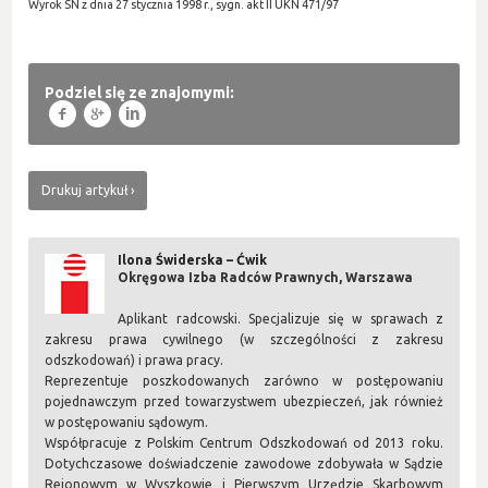
Wyrok SN z dnia 27 stycznia 1998 r., sygn. akt II UKN 471/97
Podziel się ze znajomymi:
f
g
l
Drukuj artykuł
Ilona Świderska – Ćwik
Okręgowa Izba Radców Prawnych, Warszawa
Aplikant radcowski. Specjalizuje się w sprawach z
zakresu prawa cywilnego (w szczególności z zakresu
odszkodowań) i prawa pracy.
Reprezentuje poszkodowanych zarówno w postępowaniu
pojednawczym przed towarzystwem ubezpieczeń, jak również
w postępowaniu sądowym.
Współpracuje z Polskim Centrum Odszkodowań od 2013 roku.
Dotychczasowe doświadczenie zawodowe zdobywała w Sądzie
Rejonowym w Wyszkowie i Pierwszym Urzędzie Skarbowym