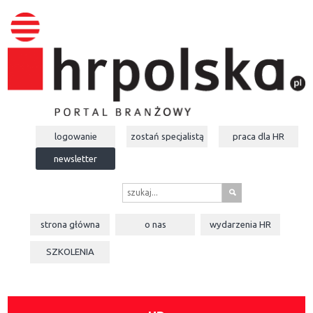
logowanie
zostań specjalistą
praca dla
HR
newsletter
s
strona główna
o nas
wydarzenia
HR
SZKOLENIA