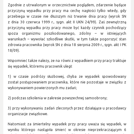
Zgodnie z utrwalonym w orzecznictwie poglądem, zdarzenie będące
przyczyną wypadku przy pracy ma cechę nagłości tylko wtedy, gdy
przebiega w czasie nie dłuższym niż trwanie dnia pracy (wyrok SN
z dnia 30 czerwca 1999 r., sygn. akt II UKN 24/99). Zaś zewnętrzną
przyczyną wypadku przy pracy może być każdy czynnik pochodzący
spoza organizmu poszkodowanego, zdolny – w istniejących
warunkach – wywołać szkodliwe skutki, w tym także pogorszyć stan
zdrowia pracownika (wyrok SN z dnia 18 sierpnia 2009 r., sygn. akt I PK
18/09).
Wspomnieć także należy, że na równi z wypadkiem przy pracy traktuje
się wypadek, któremu pracownik uległ:
1) w czasie podróży służbowej, chyba że wypadek spowodowany
został postępowaniem pracownika, które nie pozostaje w związku z
wykonywaniem powierzonych mu zadań;
2) podczas szkolenia w zakresie powszechnej samoobrony;
3) przy wykonywaniu zadań zleconych przez działające u pracodawcy
organizacje związkowe.
Natomiast za śmiertelny wypadek przy pracy uważa się wypadek, w
wyniku którego nastąpiła śmierć w okresie nieprzekraczającym 6