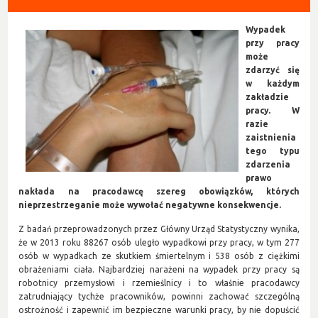
Wypadek
przy pracy
może
zdarzyć się
w każdym
zakładzie
pracy. W
razie
zaistnienia
tego typu
zdarzenia
prawo
nakłada na pracodawcę szereg obowiązków, których
nieprzestrzeganie może wywołać negatywne konsekwencje.
Z badań przeprowadzonych przez Główny Urząd Statystyczny wynika,
że w 2013 roku 88267 osób uległo wypadkowi przy pracy, w tym 277
osób w wypadkach ze skutkiem śmiertelnym i 538 osób z ciężkimi
obrażeniami ciała. Najbardziej narażeni na wypadek przy pracy są
robotnicy przemysłowi i rzemieślnicy i to właśnie pracodawcy
zatrudniający tychże pracowników, powinni zachować szczególną
ostrożność i zapewnić im bezpieczne warunki pracy, by nie dopuścić