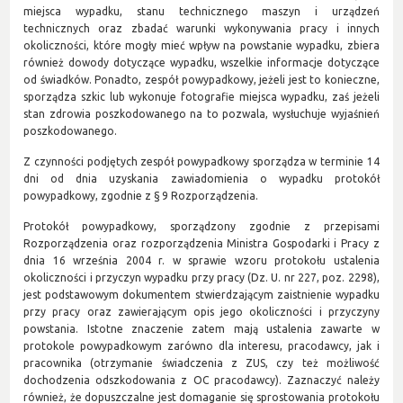
miejsca wypadku, stanu technicznego maszyn i urządzeń
technicznych oraz zbadać warunki wykonywania pracy i innych
okoliczności, które mogły mieć wpływ na powstanie wypadku, zbiera
również dowody dotyczące wypadku, wszelkie informacje dotyczące
od świadków. Ponadto, zespół powypadkowy, jeżeli jest to konieczne,
sporządza szkic lub wykonuje fotografie miejsca wypadku, zaś jeżeli
stan zdrowia poszkodowanego na to pozwala, wysłuchuje wyjaśnień
poszkodowanego.
Z czynności podjętych zespół powypadkowy sporządza w terminie 14
dni od dnia uzyskania zawiadomienia o wypadku protokół
powypadkowy, zgodnie z § 9 Rozporządzenia.
Protokół powypadkowy, sporządzony zgodnie z przepisami
Rozporządzenia oraz rozporządzenia Ministra Gospodarki i Pracy z
dnia 16 września 2004 r. w sprawie wzoru protokołu ustalenia
okoliczności i przyczyn wypadku przy pracy (Dz. U. nr 227, poz. 2298),
jest podstawowym dokumentem stwierdzającym zaistnienie wypadku
przy pracy oraz zawierającym opis jego okoliczności i przyczyny
powstania. Istotne znaczenie zatem mają ustalenia zawarte w
protokole powypadkowym zarówno dla interesu, pracodawcy, jak i
pracownika (otrzymanie świadczenia z ZUS, czy też możliwość
dochodzenia odszkodowania z OC pracodawcy). Zaznaczyć należy
również, że dopuszczalne jest domaganie się sprostowania protokołu