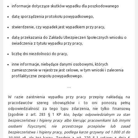
informacje dotyczące skutków wypadku dla poszkodowanego
datę sporządzenia protokołu powypadkowego,
stwierdzenie, czy wypadek jest wypadkiem przy pracy,
datę przekazania do Zakładu Ubezpieczeń Społecznych wniosku o
świadczenia z tytułu wypadku przy pracy,
liczbę dni niezdolności do pracy,
inne informacje, niebędące danymi osobowymi, których
zamieszczenie w rejestrze jest celowe, w tym wnioski i zalecenia
profilaktyczne zespołu powypadkowego.
…
W razie zaistnienia wypadku przy pracy przepisy nakładają na
pracodawców szereg obowiązków i to oni ponoszą pełną
odpowiedzialność za tego typu zdarzenia, nie tylko finansową
(zgodnie z art. 283 § 1 KP
kto, będąc odpowiedzialnym za stan
bezpieczeństwa i higieny pracy albo kierując pracownikami lub innymi
osobami fizycznymi, nie przestrzega przepisów lub zasad
bezpieczeństwa i higieny pracy, podlega karze grzywny od 1.000 zł do
30.000 zł
), ale też karną. Zgodnie z art. 220 § 1 ustawy z dnia 6