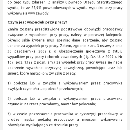
do tego typu zdarzeń. Z analizy Głównego Urzędu Statystycznego
wynika, że aż 25,9% poszkodowanych w wyniku wypadku przy pracy
wykonywała w/w zawody
.
Czym jest wypadek przy pracy?
Zanim zostaną przedstawione podstawowe obowiązki pracodawcy
związane z wypadkiem przy pracy, należy w pierwszej kolejności
określić jakie kryteria musi spełniać dane zdarzenie, aby zostało
uznane za wypadek przy pracy. Zatem, zgodnie z art. 3 ustawy z dnia
30 października 2002 r. o ubezpieczeniu społecznym z tytułu
wypadków przy pracy i chorób zawodowych ( tj. Dz. U. z 2009 r. Nr
167, poz. 1322 z późn. zm.) za wypadek przy pracy uważa się nagłe
zdarzenie wywołane przyczyną zewnętrzną, powodujące uraz lub
śmierć, które nastąpiło w związku z pracą:
1) podczas lub w związku z wykonywaniem przez pracownika
zwykłych czynności lub poleceń przełożonych;
2) podczas lub w związku z wykonywaniem przez pracownika
czynności na rzecz pracodawcy, nawet bez polecenia;
3) w czasie pozostawania pracownika w dyspozycji pracodawcy w
drodze między siedzibą pracodawcy a miejscem wykonywania
obowiązku wynikającego ze stosunku pracy.