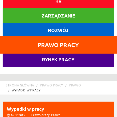
HR
ZARZĄDZANIE
ROZWÓJ
PRAWO PRACY
RYNEK PRACY
STRONA GŁÓWNA
PRAWO PRACY
PRAWO
WYPADKI W PRACY
Wypadki w pracy
Prawo pracy
,
Prawo
16.02.2015