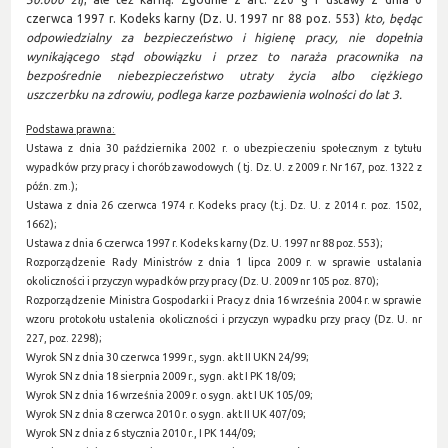
czerwca 1997 r. Kodeks karny (Dz. U. 1997 nr 88 poz. 553)
kto, będąc
odpowiedzialny za bezpieczeństwo i higienę pracy, nie dopełnia
wynikającego stąd obowiązku i przez to naraża pracownika na
bezpośrednie niebezpieczeństwo utraty życia albo ciężkiego
uszczerbku na zdrowiu, podlega karze pozbawienia wolności do lat 3.
Podstawa prawna:
Ustawa z dnia 30 października 2002 r. o ubezpieczeniu społecznym z tytułu
wypadków przy pracy i chorób zawodowych ( tj. Dz. U. z 2009 r. Nr 167, poz. 1322 z
późn. zm.);
Ustawa z dnia 26 czerwca 1974 r. Kodeks pracy (t.j. Dz. U. z 2014 r. poz. 1502,
1662);
Ustawa z dnia 6 czerwca 1997 r. Kodeks karny (Dz. U. 1997 nr 88 poz. 553);
Rozporządzenie Rady Ministrów z dnia 1 lipca 2009 r. w sprawie ustalania
okoliczności i przyczyn wypadków przy pracy (Dz. U. 2009 nr 105 poz. 870);
Rozporządzenie Ministra Gospodarki i Pracy z dnia 16 września 2004 r. w sprawie
wzoru protokołu ustalenia okoliczności i przyczyn wypadku przy pracy (Dz. U. nr
227, poz. 2298);
Wyrok SN z dnia 30 czerwca 1999 r., sygn. akt II UKN 24/99;
Wyrok SN z dnia 18 sierpnia 2009 r., sygn. akt I PK 18/09;
Wyrok SN z dnia 16 września 2009 r. o sygn. akt I UK 105/09;
Wyrok SN z dnia 8 czerwca 2010 r. o sygn. akt II UK 407/09;
Wyrok SN z dnia z 6 stycznia 2010 r., I PK 144/09;