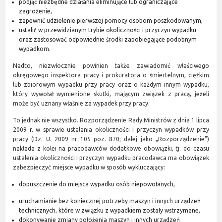
podjąć niezbędne działania eliminujące lub ograniczające
zagrożenie,
zapewnić udzielenie pierwszej pomocy osobom poszkodowanym,
ustalić w przewidzianym trybie okoliczności i przyczyn wypadku
oraz zastosować odpowiednie środki zapobiegające podobnym
wypadkom.
Nadto, niezwłocznie powinien także zawiadomić właściwego
okręgowego inspektora pracy i prokuratora o śmiertelnym, ciężkim
lub zbiorowym wypadku przy pracy oraz o każdym innym wypadku,
który wywołał wymienione skutki, mającym związek z pracą, jeżeli
może być uznany właśnie za wypadek przy pracy.
To jednak nie wszystko. Rozporządzenie Rady Ministrów z dnia 1 lipca
2009 r. w sprawie ustalania okoliczności i przyczyn wypadków przy
pracy (Dz. U. 2009 nr 105 poz. 870; dalej jako „Rozporządzenie”)
nakłada z kolei na pracodawców dodatkowe obowiązki, tj. do czasu
ustalenia okoliczności i przyczyn wypadku pracodawca ma obowiązek
zabezpieczyć miejsce wypadku w sposób wykluczający:
dopuszczenie do miejsca wypadku osób niepowołanych,
uruchamianie bez koniecznej potrzeby maszyn i innych urządzeń
technicznych, które w związku z wypadkiem zostały wstrzymane,
dokonywanie zmiany położenia maszyn i innych urządzeń