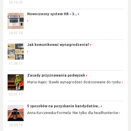
26.10.20
Nowoczesny system HR – 3...
24.01.18
Jak komunikować wynagrodzenia?
11.09.17
Zasady przyznawania podwyżek
Maria Hajec: Stawki wynagrodzeń dostosowane do rynku
02.01.17
5 sposobów na pozyskanie kandydatów...
Anna Kurczewska-Formela: Nie tylko dla headhunterów
20.09.16