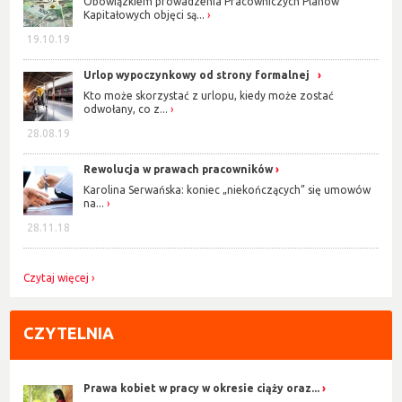
Obowiązkiem prowadzenia Pracowniczych Planów
Kapitałowych objęci są...
19.10.19
Urlop wypoczynkowy od strony formalnej
Kto może skorzystać z urlopu, kiedy może zostać
odwołany, co z...
28.08.19
Rewolucja w prawach pracowników
Karolina Serwańska: koniec „niekończących” się umowów
na...
28.11.18
Czytaj więcej
CZYTELNIA
Prawa kobiet w pracy w okresie ciąży oraz...