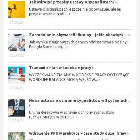
Jak wdrożyć przepisy ustawy o sygnalistach?
Ustawa o sygnalistach jeszcze nie obowiązuje, ale jej
projekt właśnie trafił...
31.05.24
Zatrudnianie obywateli Ukrainy – jakie obowiązki...
Jak wynika z najnowszych danych Ministerstwa Rodziny i
Polityki Społecznej,...
22.08.22
Tsunami zmian w kodeksie pracy
WYCZEKIWANE ZMIANY W KODEKSIE PRACY DOTYCZĄCE
WORK-LIFE BALANCE MOGĄ WEJŚĆ W...
03.06.22
Nowa ustawa o ochronie sygnalistów w 8 pytaniach...
Unijna dyrektywa w sprawie ochrony sygnalistów
(uchwalona już w 2019...
29.10.21
Wdrożenie PPK w praktyce – case study dużej firmy