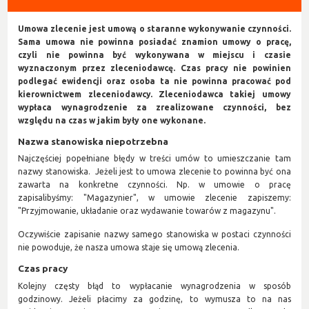
Umowa zlecenie jest umową o staranne wykonywanie czynności.
Sama umowa nie powinna posiadać znamion umowy o pracę,
czyli nie powinna być wykonywana w miejscu i czasie
wyznaczonym przez zleceniodawcę. Czas pracy nie powinien
podlegać ewidencji oraz osoba ta nie powinna pracować pod
kierownictwem zleceniodawcy. Zleceniodawca takiej umowy
wypłaca wynagrodzenie za zrealizowane czynności, bez
względu na czas w jakim były one wykonane.
Nazwa stanowiska niepotrzebna
Najczęściej popełniane błędy w treści umów to umieszczanie tam
nazwy stanowiska. Jeżeli jest to umowa zlecenie to powinna być ona
zawarta na konkretne czynności. Np. w umowie o pracę
zapisalibyśmy: "Magazynier", w umowie zlecenie zapiszemy:
"Przyjmowanie, układanie oraz wydawanie towarów z magazynu".
Oczywiście zapisanie nazwy samego stanowiska w postaci czynności
nie powoduje, że nasza umowa staje się umową zlecenia.
Czas pracy
Kolejny częsty błąd to wypłacanie wynagrodzenia w sposób
godzinowy. Jeżeli płacimy za godzinę, to wymusza to na nas