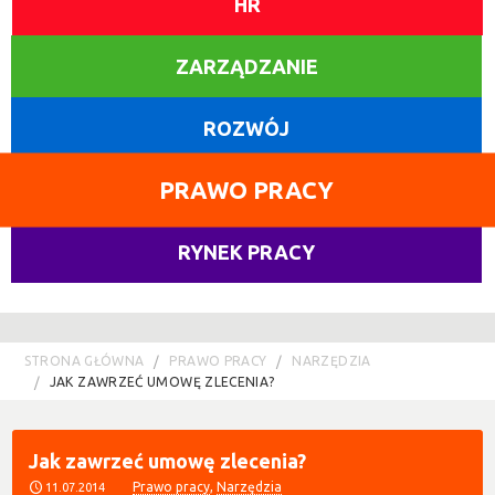
HR
ZARZĄDZANIE
ROZWÓJ
PRAWO PRACY
RYNEK PRACY
STRONA GŁÓWNA
PRAWO PRACY
NARZĘDZIA
JAK ZAWRZEĆ UMOWĘ ZLECENIA?
Jak zawrzeć umowę zlecenia?
Prawo pracy
,
Narzędzia
11.07.2014