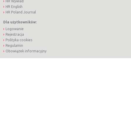
HR Wywiad
HR English
HR Poland Journal
Dla użytkowników:
Logowanie
Rejestracja
Polityka cookies
Regulamin
Obowiązek informacyjny