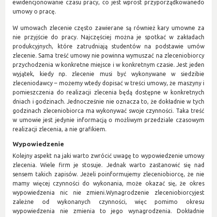
ewidencjonowanie czasu pracy, co jest wprost przyporządkowanedo
umowy o pracę.
W umowach zlecenie często zawierane są również kary umowne za
nie przyjście do pracy. Najczęściej można je spotkać w zakładach
produkcyjnych, które zatrudniają studentów na podstawie umów
zlecenie. Sama treść umowy nie powinna wymuszać na zleceniobiorcy
przychodzenia w konkretne miejsce i w konkretnym czasie. Jest jeden
wyjątek, kiedy np. zlecenie musi być wykonywane w siedzibie
zleceniodawcy – możemy wtedy dopisać w treści umowy, że maszyny i
pomieszczenia do realizacji zlecenia będą dostępne w konkretnych
dniach i godzinach. Jednocześnie nie oznacza to, że dokładnie w tych
godzinach zleceniobiorca ma wykonywać swoje czynności. Taka treść
w umowie jest jedynie informacją o możliwym przedziale czasowym
realizacji zlecenia, a nie grafikiem.
Wypowiedzenie
Kolejny aspekt na jaki warto zwrócić uwagę to wypowiedzenie umowy
zlecenia. Wiele firm je stosuje. Jednak warto zastanowić się nad
sensem takich zapisów. Jeżeli poinformujemy zleceniobiorcę, że nie
mamy więcej czynności do wykonania, może okazać się, że okres
wypowiedzenia nic nie zmieni.Wynagrodzenie zleceniobiorcyjest
zależne od wykonanych czynności, więc pomimo okresu
wypowiedzenia nie zmienia to jego wynagrodzenia. Dokładnie