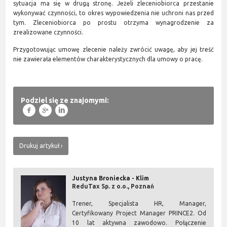
sytuacja ma się w drugą stronę. Jeżeli zleceniobiorca przestanie
wykonywać czynności, to okres wypowiedzenia nie uchroni nas przed
tym. Zleceniobiorca po prostu otrzyma wynagrodzenie za
zrealizowane czynności.
Przygotowując umowę zlecenie należy zwrócić uwagę, aby jej treść
nie zawierała elementów charakterystycznych dla umowy o pracę.
Podziel się ze znajomymi:
f
g
l
Drukuj artykuł
Justyna Broniecka - Klim
ReduTax Sp. z o.o., Poznań
Trener, Specjalista HR, Manager,
Certyfikowany Project Manager PRINCE2. Od
10 lat aktywna zawodowo. Połączenie