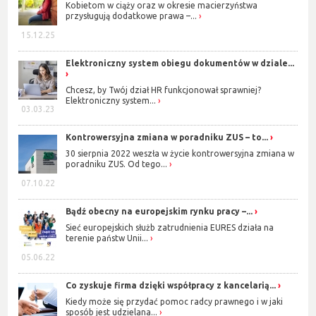
Kobietom w ciąży oraz w okresie macierzyństwa
przysługują dodatkowe prawa –...
15.12.25
Elektroniczny system obiegu dokumentów w dziale...
Chcesz, by Twój dział HR funkcjonował sprawniej?
Elektroniczny system...
03.03.23
Kontrowersyjna zmiana w poradniku ZUS – to...
30 sierpnia 2022 weszła w życie kontrowersyjna zmiana w
poradniku ZUS. Od tego...
07.10.22
Bądź obecny na europejskim rynku pracy –...
Sieć europejskich służb zatrudnienia EURES działa na
terenie państw Unii...
05.06.22
Co zyskuje firma dzięki współpracy z kancelarią...
Kiedy może się przydać pomoc radcy prawnego i w jaki
sposób jest udzielana...