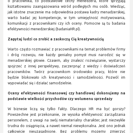
o pracownika, to podstawowe cechy menedżera, które sprzyjają
kształtowaniu zaangażowania wśród podległych mu osób. Wiedząc,
jak istotne znaczenie ma odpowiednia postawa kadry menadżerskiej,
warto badać jej kompetencje, w tym umiejętność motywowania,
komunikacji z pracownikami czy ich oceny. Pomocne są tu badania
efektywności menedżerskiej (badaniaHR.pl).
Zapytaj ludzi co zrobić a zaskoczą Cię kreatywnością
Warto często rozmawiać z pracownikami na temat problemów firmy
i dróg rozwoju, nie każdy genialny pomysł musi narodzić się w
menadżerskiej głowie. Czasem, aby znaleźć rozwiązanie, wystarczy
spojrzeć z innej perspektywy, zaczerpnąć z wiedzy i doświadczeń
pracowników. Twórz pracownikom środowisko pracy, które nie
będzie blokowało ich kreatywności i samodzielności. Pozwól im
wypowiadać się i działać samodzielnie.
Oceny efektywności finansowej czy handlowej dokonujemy na
podstawie wielkości przychodów czy wolumenu sprzedaży
W biznesie liczą się tylko fakty. Dlaczego HR ma być gorszy?
Powszechne jest przekonanie, że wysoka efektywność zarządzania
personelem, z uwagi na swój niematerialny charakter, jest niezwykle
trudna do osiągnięcia, a nawet niemal niewykonalna. Jest ono jednak
całkowicie nieuzasadnione. Bez problemu możemy zmierzyć