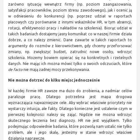
zarówno sytuację wewnątrz firmy (np. poziom zaangażowania,
satysfakcji pracowników, poziom stresu zawodowego), jak i ocenić ją
w odniesieniu do konkurencji (np. poprzez udział w raportach
płacowych czy porównanie z innymi wskaźników HR, w tym absencji,
rotacji, efektywności pracy i nakładów na szkolenia). Biorąc udział w
takich badaniach dostajemy jasny komunikat co w naszej firmie działa
dobrze, a co należy zmienić. Dane zawarte w takich raportach to
argumenty do rozmów z kierownictwem, gdy chcemy przeforsować
zmiany, np. zwiększyć budżet, zatrudnić nowe osoby, wdrożyć
szkolenia. Możemy bowiem opierać się na konkretnych i rzetelnych
danych. Nie mając ich można mówić tylko o swoich odczuciach, które
de facto
nie mają żadnej mocy przekonywania.
Nie można dotrzeć do kilku miejsc jednocześnie
W każdej firmie HR zawsze ma dużo do zrobienia, a nadmiar celów
paraliżuje pracę. Dlatego potrzebna jest mapa drogowa
wyznaczająca najważniejsze cele. Aby wybrać właściwie priorytety nie
wystarczy intuicja, ale fakty. Dlatego konieczne jest ustalenie czym w
pierwszej kolejności należy się zająć. Nigdzie nie można wdrożyć
skutecznego leczenia bez diagnozy. HR nie jest wyjątkiem. Tylko
podejmując odpowiednie badania, które pozwolą nam ustalić nie tylko
problem, ale i jego skalę, jesteśmy w stanie wdrożyć właściwe
działania naprawcze.