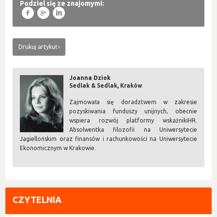
Podziel się ze znajomymi:
f
g
l
Drukuj artykuł
Joanna Dziok
Sedlak & Sedlak, Kraków
Zajmowała się doradztwem w zakresie
pozyskiwania funduszy unijnych, obecnie
wspiera rozwój platformy wskaźnikiHR.
Absolwentka filozofii na Uniwersytecie
Jagiellońskim oraz finansów i rachunkowości na Uniwersytecie
Ekonomicznym w Krakowie.
CZYTELNIA