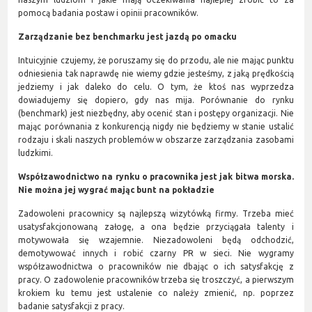
pomocą badania postaw i opinii pracowników.
Zarządzanie bez benchmarku jest jazdą po omacku
Intuicyjnie czujemy, że poruszamy się do przodu, ale nie mając punktu
odniesienia tak naprawdę nie wiemy gdzie jesteśmy, z jaką prędkością
jedziemy i jak daleko do celu. O tym, że ktoś nas wyprzedza
dowiadujemy się dopiero, gdy nas mija. Porównanie do rynku
(benchmark) jest niezbędny, aby ocenić stan i postępy organizacji. Nie
mając porównania z konkurencją nigdy nie będziemy w stanie ustalić
rodzaju i skali naszych problemów w obszarze zarządzania zasobami
ludzkimi.
Współzawodnictwo na rynku o pracownika jest jak bitwa morska.
Nie można jej wygrać mając bunt na pokładzie
Zadowoleni pracownicy są najlepszą wizytówką firmy. Trzeba mieć
usatysfakcjonowaną załogę, a ona będzie przyciągała talenty i
motywowała się wzajemnie. Niezadowoleni będą odchodzić,
demotywować innych i robić czarny PR w sieci. Nie wygramy
współzawodnictwa o pracowników nie dbając o ich satysfakcję z
pracy. O zadowolenie pracowników trzeba się troszczyć, a pierwszym
krokiem ku temu jest ustalenie co należy zmienić, np. poprzez
badanie satysfakcji z pracy.