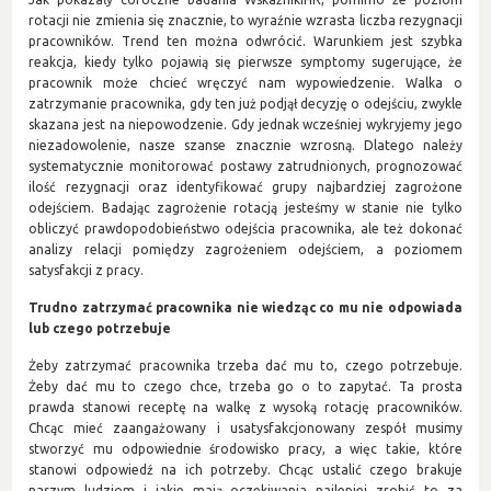
rotacji nie zmienia się znacznie, to wyraźnie wzrasta liczba rezygnacji
pracowników. Trend ten można odwrócić. Warunkiem jest szybka
reakcja, kiedy tylko pojawią się pierwsze symptomy sugerujące, że
pracownik może chcieć wręczyć nam wypowiedzenie. Walka o
zatrzymanie pracownika, gdy ten już podjął decyzję o odejściu, zwykle
skazana jest na niepowodzenie. Gdy jednak wcześniej wykryjemy jego
niezadowolenie, nasze szanse znacznie wzrosną. Dlatego należy
systematycznie monitorować postawy zatrudnionych, prognozować
ilość rezygnacji oraz identyfikować grupy najbardziej zagrożone
odejściem. Badając zagrożenie rotacją jesteśmy w stanie nie tylko
obliczyć prawdopodobieństwo odejścia pracownika, ale też dokonać
analizy relacji pomiędzy zagrożeniem odejściem, a poziomem
satysfakcji z pracy.
Trudno zatrzymać pracownika nie wiedząc co mu nie odpowiada
lub czego potrzebuje
Żeby zatrzymać pracownika trzeba dać mu to, czego potrzebuje.
Żeby dać mu to czego chce, trzeba go o to zapytać. Ta prosta
prawda stanowi receptę na walkę z wysoką rotację pracowników.
Chcąc mieć zaangażowany i usatysfakcjonowany zespół musimy
stworzyć mu odpowiednie środowisko pracy, a więc takie, które
stanowi odpowiedź na ich potrzeby. Chcąc ustalić czego brakuje
naszym ludziom i jakie mają oczekiwania najlepiej zrobić to za