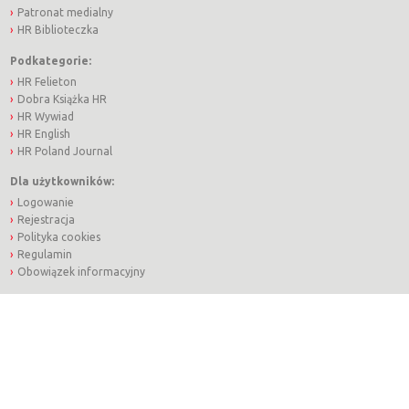
Patronat medialny
HR Biblioteczka
Podkategorie:
HR Felieton
Dobra Książka HR
HR Wywiad
HR English
HR Poland Journal
Dla użytkowników:
Logowanie
Rejestracja
Polityka cookies
Regulamin
Obowiązek informacyjny