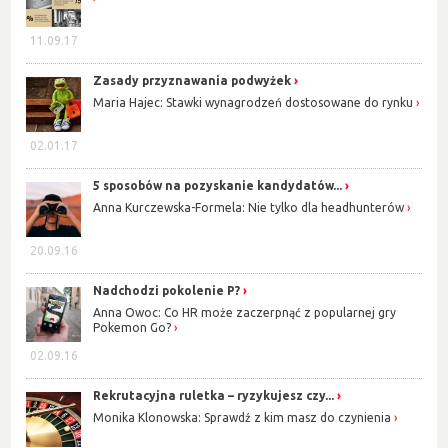
11.09.17
Zasady przyznawania podwyżek
Maria Hajec: Stawki wynagrodzeń dostosowane do rynku
02.01.17
5 sposobów na pozyskanie kandydatów...
Anna Kurczewska-Formela: Nie tylko dla headhunterów
20.09.16
Nadchodzi pokolenie P?
Anna Owoc: Co HR może zaczerpnąć z popularnej gry
Pokemon Go?
02.09.16
Rekrutacyjna ruletka – ryzykujesz czy...
Monika Klonowska: Sprawdź z kim masz do czynienia