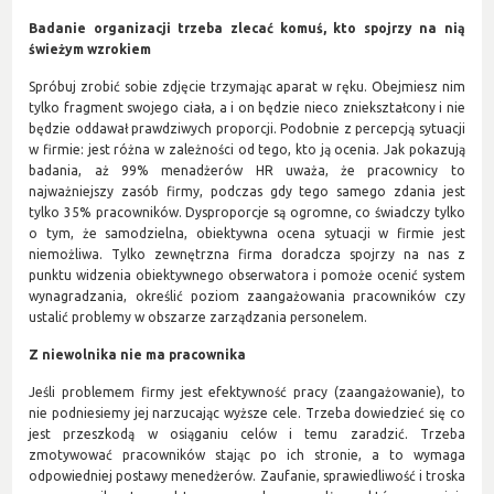
Badanie organizacji trzeba zlecać komuś, kto spojrzy na nią
świeżym wzrokiem
Spróbuj zrobić sobie zdjęcie trzymając aparat w ręku. Obejmiesz nim
tylko fragment swojego ciała, a i on będzie nieco zniekształcony i nie
będzie oddawał prawdziwych proporcji. Podobnie z percepcją sytuacji
w firmie: jest różna w zależności od tego, kto ją ocenia. Jak pokazują
badania, aż 99% menadżerów HR uważa, że pracownicy to
najważniejszy zasób firmy, podczas gdy tego samego zdania jest
tylko 35% pracowników. Dysproporcje są ogromne, co świadczy tylko
o tym, że samodzielna, obiektywna ocena sytuacji w firmie jest
niemożliwa. Tylko zewnętrzna firma doradcza spojrzy na nas z
punktu widzenia obiektywnego obserwatora i pomoże ocenić system
wynagradzania, określić poziom zaangażowania pracowników czy
ustalić problemy w obszarze zarządzania personelem.
Z niewolnika nie ma pracownika
Jeśli problemem firmy jest efektywność pracy (zaangażowanie), to
nie podniesiemy jej narzucając wyższe cele. Trzeba dowiedzieć się co
jest przeszkodą w osiąganiu celów i temu zaradzić. Trzeba
zmotywować pracowników stając po ich stronie, a to wymaga
odpowiedniej postawy menedżerów. Zaufanie, sprawiedliwość i troska