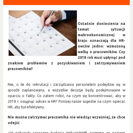
Ostatnie doniesienia na
temat sytuacji
makroekonomicznej w
kraju oznaczają dla HR-
owców jedno: wzmożoną
walkę o pracowników. Czy
2018 rok musi upłynąć pod
znakiem problemów z pozyskiwaniem i zatrzymywaniem
pracowników?
Nie, o ile do rekrutacji i zarządzania personelem podejdzie się w
sposób zaplanowany, a wszystkie decyzje będą podejmowane w
oparciu o fakty. Co zatem robić, na czym się koncentrować, aby w
2018 r. osiągnąć sukces w HR? Poniżej nasze sugestie na czym opierać
HR, aby był efektywny.
Nie można zatrzymać pracownika nie wiedząc wcześniej, że chce
odejść
Jak pokazały coroczne badania WskaźnikiHR, pomimo że poziom