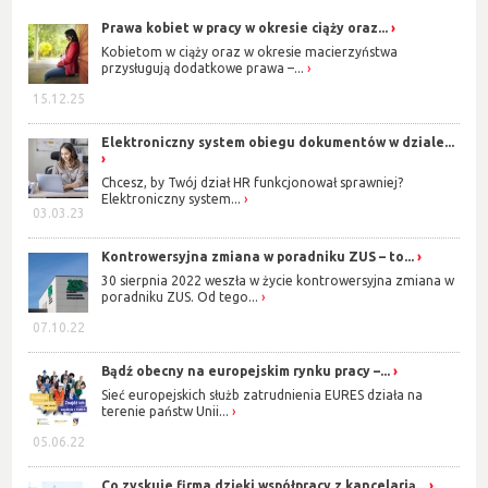
Prawa kobiet w pracy w okresie ciąży oraz...
Kobietom w ciąży oraz w okresie macierzyństwa
przysługują dodatkowe prawa –...
15.12.25
Elektroniczny system obiegu dokumentów w dziale...
Chcesz, by Twój dział HR funkcjonował sprawniej?
Elektroniczny system...
03.03.23
Kontrowersyjna zmiana w poradniku ZUS – to...
30 sierpnia 2022 weszła w życie kontrowersyjna zmiana w
poradniku ZUS. Od tego...
07.10.22
Bądź obecny na europejskim rynku pracy –...
Sieć europejskich służb zatrudnienia EURES działa na
terenie państw Unii...
05.06.22
Co zyskuje firma dzięki współpracy z kancelarią...