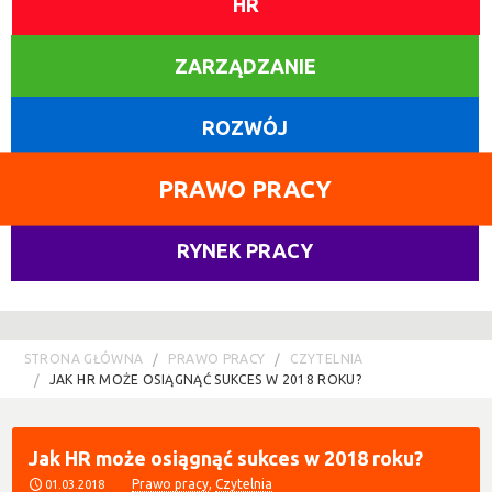
HR
ZARZĄDZANIE
ROZWÓJ
PRAWO PRACY
RYNEK PRACY
STRONA GŁÓWNA
PRAWO PRACY
CZYTELNIA
JAK HR MOŻE OSIĄGNĄĆ SUKCES W 2018 ROKU?
Jak HR może osiągnąć sukces w 2018 roku?
Prawo pracy
,
Czytelnia
01.03.2018