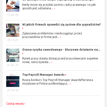
Kiedy może się przydać pomoc radcy prawnego i w jaki
sposób jest udzielana...
15.03.22
W jakich firmach sprawdzi się system dla sygnalistów?
Zgłaszanie problemów i niedociągnięć przez
pracowników w firmie jest...
20.12.21
Ocena ryzyka zawodowego - kluczowe działanie na...
Rynek pracy stawia dzisiaj przed pracodawcami zupełnie
nowe, nieoczywiste...
31.01.21
Top Payroll Manager Awards
Rusza konkurs Top Payroll Manager AwardsPierwsza
inicjatywa w Polsce podkreślająca...
01.03.20
Czytaj więcej