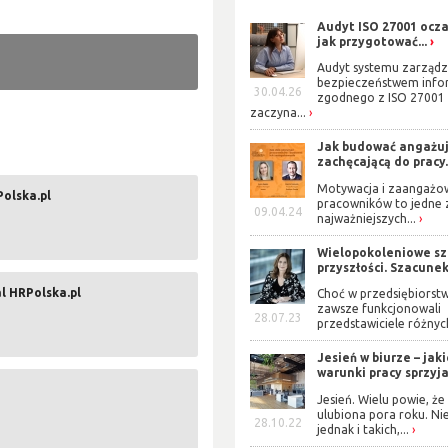
Audyt ISO 27001 ocza
jak przygotować...
Audyt systemu zarządz
bezpieczeństwem info
30.04.26
zgodnego z ISO 27001
zaczyna...
Jak budować angażuj
zachęcającą do pracy.
Motywacja i zaangażo
Polska.pl
pracowników to jedne 
09.04.24
najważniejszych...
Wielopokoleniowe s
przyszłości. Szacunek 
l HRPolska.pl
Choć w przedsiębiorst
zawsze funkcjonowali
28.07.23
przedstawiciele różnych
Jesień w biurze – jak
warunki pracy sprzyjaj
Jesień. Wielu powie, że 
ulubiona pora roku. Ni
28.10.22
jednak i takich,...