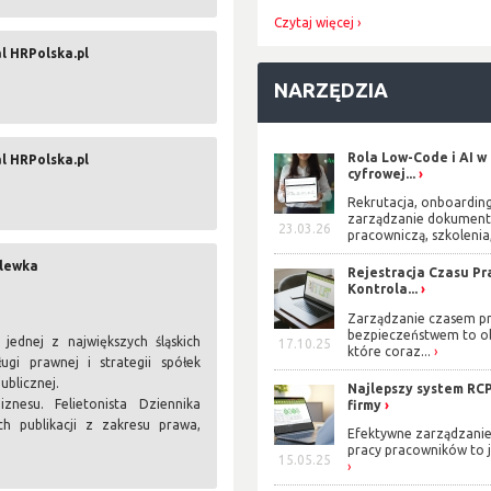
Czytaj więcej
l HRPolska.pl
NARZĘDZIA
Rola Low-Code i AI w
l HRPolska.pl
cyfrowej...
Rekrutacja, onboarding
zarządzanie dokument
23.03.26
pracowniczą, szkolenia,
olewka
Rejestracja Czasu Pra
Kontrola...
Zarządzanie czasem pr
bezpieczeństwem to o
ednej z największych śląskich
17.10.25
które coraz...
ugi prawnej i strategii spółek
ublicznej.
Najlepszy system RCP
nesu. Felietonista Dziennika
firmy
h publikacji z zakresu prawa,
Efektywne zarządzani
.
pracy pracowników to j
15.05.25