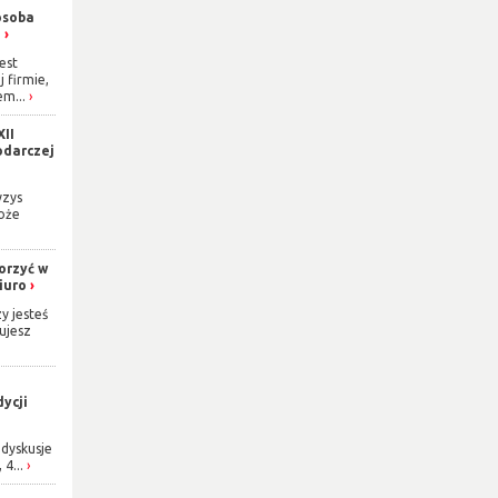
osoba
h
est
j firmie,
m...
XII
odarczej
yzys
oże
orzyć w
iuro
y jesteś
ujesz
ycji
dyskusje
 4...