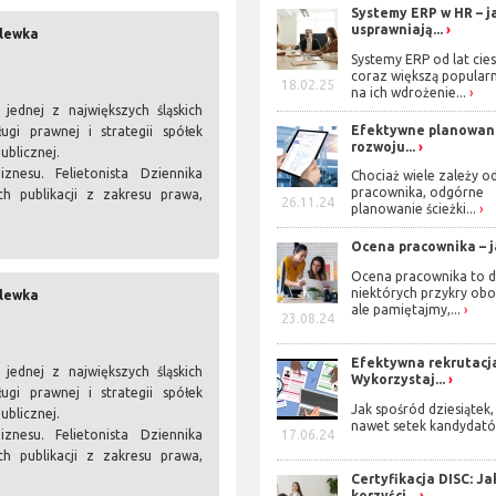
Systemy ERP w HR – j
usprawniają...
olewka
Systemy ERP od lat cies
coraz większą popularn
18.02.25
na ich wdrożenie...
ednej z największych śląskich
Efektywne planowan
ugi prawnej i strategii spółek
rozwoju...
ublicznej.
nesu. Felietonista Dziennika
Chociaż wiele zależy o
pracownika, odgórne
h publikacji z zakresu prawa,
26.11.24
planowanie ścieżki...
.
Ocena pracownika – ja
Ocena pracownika to d
niektórych przykry obo
olewka
ale pamiętajmy,...
23.08.24
Efektywna rekrutacj
ednej z największych śląskich
Wykorzystaj...
ugi prawnej i strategii spółek
Jak spośród dziesiątek,
ublicznej.
nawet setek kandydató
nesu. Felietonista Dziennika
17.06.24
h publikacji z zakresu prawa,
.
Certyfikacja DISC: Ja
korzyści...