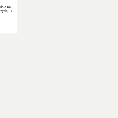
ólnie na
ych,...