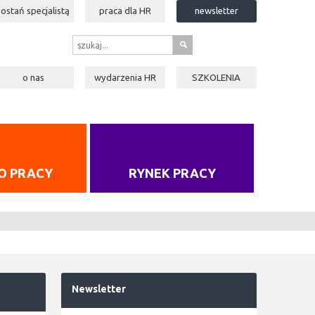
zostań specjalistą
praca dla
HR
newsletter
s
o nas
wydarzenia
HR
SZKOLENIA
O PRACY
RYNEK PRACY
Newsletter