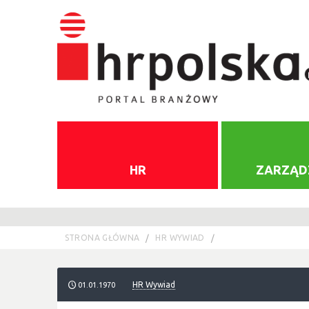
HR
ZARZĄD
STRONA GŁÓWNA
HR WYWIAD
HR Wywiad
01.01.1970