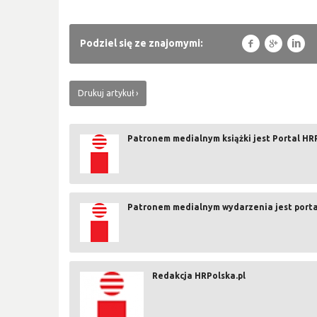
f
g
l
Podziel się ze znajomymi:
Drukuj artykuł
Patronem medialnym książki jest Portal HR
Patronem medialnym wydarzenia jest porta
Redakcja HRPolska.pl