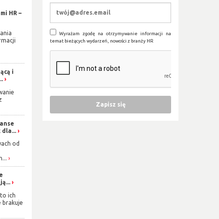
mi HR –
ania
Wyrażam zgodę na otrzymywanie informacji na
rmacji
temat bieżących wydarzeń, nowości z branży HR
ącą i
..
wanie
z
zanse
dla...
wach od
...
ie
ą...
to ich
e brakuje