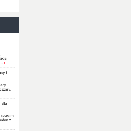
,
acją
...
cy i
acy i
bszary,
 dla
e czasem
eden z...