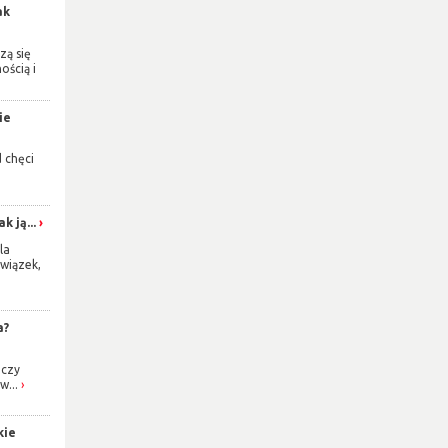
ak
zą się
ością i
ie
d chęci
k ją...
la
wiązek,
a?
 czy
w...
kie