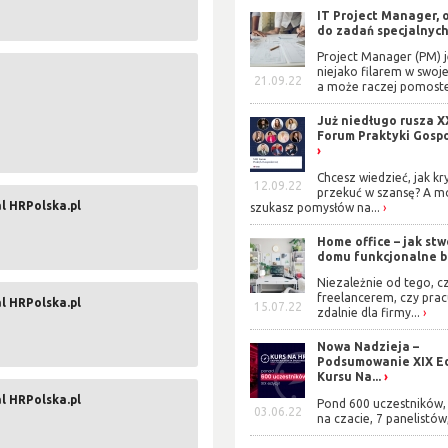
IT Project Manager, 
do zadań specjalnyc
Project Manager (PM) j
niejako filarem w swoje
21.09.22
a może raczej pomoste
Już niedługo rusza X
Forum Praktyki Gosp
Chcesz wiedzieć, jak kr
12.09.22
przekuć w szansę? A m
l HRPolska.pl
szukasz pomysłów na...
Home office – jak stw
domu funkcjonalne b
Niezależnie od tego, cz
freelancerem, czy prac
l HRPolska.pl
15.07.22
zdalnie dla firmy...
Nowa Nadzieja –
Podsumowanie XIX Ed
Kursu Na...
l HRPolska.pl
Pond 600 uczestników, 
03.06.22
na czacie, 7 panelistów,