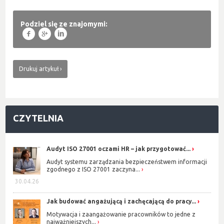
Podziel się ze znajomymi:
f
g
l
Drukuj artykuł
CZYTELNIA
Audyt ISO 27001 oczami HR – jak przygotować...
Audyt systemu zarządzania bezpieczeństwem informacji
zgodnego z ISO 27001 zaczyna...
30.04.26
Jak budować angażującą i zachęcającą do pracy...
Motywacja i zaangażowanie pracowników to jedne z
najważniejszych...