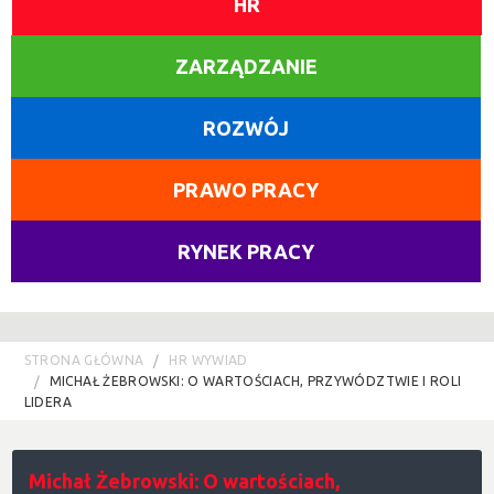
HR
ZARZĄDZANIE
ROZWÓJ
PRAWO PRACY
RYNEK PRACY
STRONA GŁÓWNA
HR WYWIAD
MICHAŁ ŻEBROWSKI: O WARTOŚCIACH, PRZYWÓDZTWIE I ROLI
LIDERA
Michał Żebrowski: O wartościach,