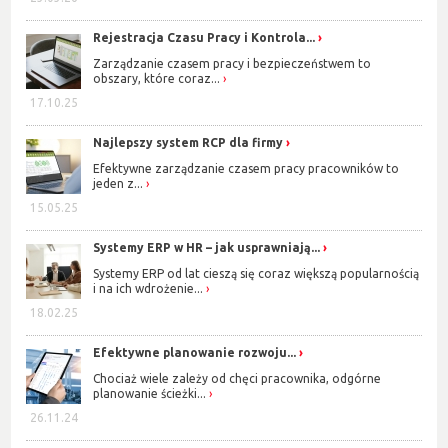
Rejestracja Czasu Pracy i Kontrola...
Zarządzanie czasem pracy i bezpieczeństwem to
obszary, które coraz...
17.10.25
Najlepszy system RCP dla firmy
Efektywne zarządzanie czasem pracy pracowników to
jeden z...
15.05.25
Systemy ERP w HR – jak usprawniają...
Systemy ERP od lat cieszą się coraz większą popularnością
i na ich wdrożenie...
18.02.25
Efektywne planowanie rozwoju...
Chociaż wiele zależy od chęci pracownika, odgórne
planowanie ścieżki...
26.11.24