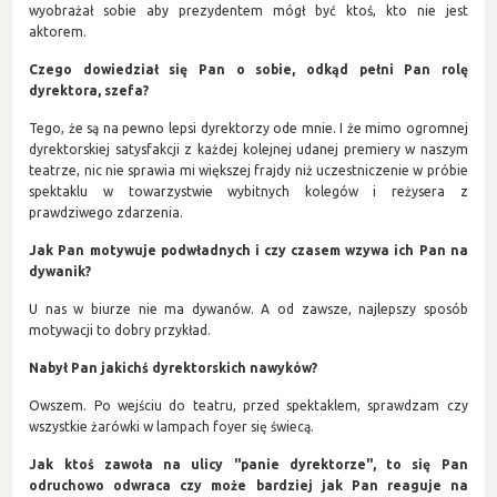
wyobrażał sobie aby prezydentem mógł być ktoś, kto nie jest
aktorem.
Czego dowiedział się Pan o sobie, odkąd pełni Pan rolę
dyrektora, szefa?
Tego, że są na pewno lepsi dyrektorzy ode mnie. I że mimo ogromnej
dyrektorskiej satysfakcji z każdej kolejnej udanej premiery w naszym
teatrze, nic nie sprawia mi większej frajdy niż uczestniczenie w próbie
spektaklu w towarzystwie wybitnych kolegów i reżysera z
prawdziwego zdarzenia.
Jak Pan motywuje podwładnych i czy czasem wzywa ich Pan na
dywanik?
U nas w biurze nie ma dywanów. A od zawsze, najlepszy sposób
motywacji to dobry przykład.
Nabył Pan jakichś dyrektorskich nawyków?
Owszem. Po wejściu do teatru, przed spektaklem, sprawdzam czy
wszystkie żarówki w lampach foyer się świecą.
Jak ktoś zawoła na ulicy "panie dyrektorze", to się Pan
odruchowo odwraca czy może bardziej jak Pan reaguje na