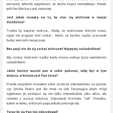
pierwszej sekundy wątpliwości, że słucha kogoś niezwykłego. Nawet
jeśli Pan Blechacz jest nieśmiały.
Jest jakaś recepta na to, by stać się mistrzem w swojej
dziedzinie?
Trzeba by zapytać mistrza... Myślę, że mistrzowie, których znam,
nigdy nie pragnęli nimi zostać.. Wiem, że bardzo ciężko pracowali
będąc wiernymi swojej pasji.
Bez pasji nie da się zostać mistrzem? Najwyżej czeladnikiem?
Aby zostać mistrzem rzadko kiedy można uniknąć bycia wieloletnim
czeladnikiem.
Jakie bariery musiał pan w sobie pokonać, żeby być w tym
miejscu, w którym jest Pan teraz?
Przede wszystkim musiałem sobie szczerze odpowiedzieć na pytanie
czy Sztuka Teatru jest dla mnie na tyle fascynująca abym mógł
zgłębianiu jej poświęcić się nie tylko indywidualnie, jako aktor, ale
również z pozycji instytucji. Odpowiedź brzmiała: "tak". Ponadto,
byłem w wieku, w którym pasja jednak pokonuje lęk.
Teraz by się Pan też zdecydował?