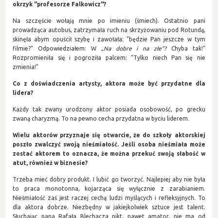
okrzyk "profesorze Falkowicz"?
Na szczęście wołają mnie po imieniu (śmiech). Ostatnio pani
prowadząca autobus, zatrzymała ruch na skrzyżowaniu pod Rotundą,
skinęła abym opuścił szybę i zawołała: "będzie Pan jeszcze w tym
filmie?" Odpowiedziałem: W „
Na dobre i na złe”?
Chyba tak!"
Rozpromieniła się i pogroziła palcem: "Tylko niech Pan się nie
zmienia!"
Co z doświadczenia artysty, aktora może być przydatne dla
lidera?
Każdy tak zwany urodzony aktor posiada osobowość, po grecku
zwaną charyzmą. To na pewno cecha przydatna w byciu liderem.
Wielu aktorów przyznaje się otwarcie, że do szkoły aktorskiej
poszło zwalczyć swoją nieśmiałość. Jeśli osoba nieśmiała może
zostać aktorem to oznacza, że można przekuć swoją słabość w
atut, również w biznesie?
Trzeba mieć dobry produkt. I lubić go tworzyć. Najlepiej aby nie była
to praca monotonna, kojarząca się wyłącznie z zarabianiem.
Nieśmiałość zaś jest raczej cechą ludzi myślących i refleksyjnych. To
dla aktora dobrze. Niezbędny w jakiejkolwiek sztuce jest talent.
Słuchając pana Rafała Blechacza nikt, nawet amator, nie ma od