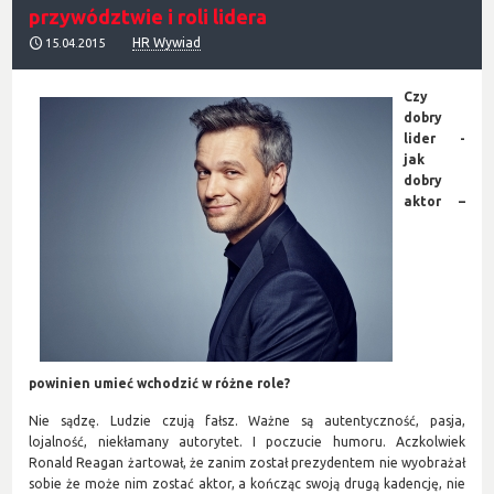
przywództwie i roli lidera
HR Wywiad
15.04.2015
Czy
dobry
lider -
jak
dobry
aktor –
powinien umieć wchodzić w różne role?
Nie sądzę. Ludzie czują fałsz. Ważne są autentyczność, pasja,
lojalność, niekłamany autorytet. I poczucie humoru. Aczkolwiek
Ronald Reagan żartował, że zanim został prezydentem nie wyobrażał
sobie że może nim zostać aktor, a kończąc swoją drugą kadencję, nie