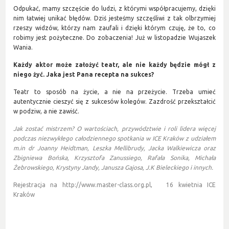
Odpukać, mamy szczęście do ludzi, z którymi współpracujemy, dzięki
nim łatwiej unikać błędów. Dziś jesteśmy szczęśliwi z tak olbrzymiej
rzeszy widzów, którzy nam zaufali i dzięki którym czuję, że to, co
robimy jest pożyteczne. Do zobaczenia! Już w listopadzie Wujaszek
Wania.
Każdy aktor może założyć teatr, ale nie każdy będzie mógł z
niego żyć. Jaka jest Pana recepta na sukces?
Teatr to sposób na życie, a nie na przeżycie. Trzeba umieć
autentycznie cieszyć się z sukcesów kolegów. Zazdrość przekształcić
w podziw, a nie zawiść.
Jak zostać mistrzem? O wartościach, przywództwie i roli lidera więcej
podczas niezwykłego całodziennego spotkania w ICE Kraków z udziałem
m.in dr Joanny Heidtman, Leszka Mellibrudy, Jacka Walkiewicza oraz
Zbigniewa Bońska, Krzysztofa Zanussiego, Rafała Sonika, Michała
Żebrowskiego, Krystyny Jandy, Janusza Gajosa, J.K Bieleckiego i innych.
Rejestracja na
http://www.master-class.org.pl
, 16 kwietnia ICE
Kraków