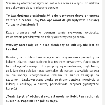
Staram się otaczać lepszymi od siebie. Na scenie i w życiu. To ułatwia
nie pakowanie się w ryzykowne decyzje.
To tzw. drużyna pierścienia. W jakie ryzykowne decyzje – oprócz
założenia teatru - się Pan wpakował dzięki wpływowi Pańskiej
"drużyny pierścienia"?
Każda premiera jest w pewnym sensie ryzykowną wycieczką.
Powodzenie przedsięwzięcia zależy od formy całego teamu.
Wszyscy narzekają, że nie ma pieniędzy na kulturę. Nie jest aż
tak źle?
Uważam, że problem tkwi w kryteriach przyznawania pieniędzy na
kulturę. Akurat Teatr 6.piętro jest teatrem prywatnym, funkcjonuje
bez dotacji państwowych. Utrzymujemy się samodzielnie, dzięki temu,
że ludzie chcą oglądać nasze spektakle, ale na tym oczywiście sprawa
się nie kończy. Zdecydowanie uważam, że Kultura zasługuje na
szacunek i dalekowzroczną troskę ze strony państwa. Inwestycja w
kulturę i edukację w dłuższej perspektywie przynosi gigantyczne
korzyści.
„Teatr 6.piętro” obchodzi swoje 5 urodziny. Robił Pan rachunek
sumienia? Popełnił Pan jakieś błędy?