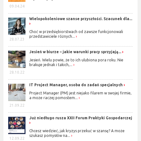
09.04.24
Wielopokoleniowe szanse przyszłości. Szacunek dla...
Choć w przedsiębiorstwach od zawsze funkcjonowali
przedstawiciele różnych...
28.07.23
Jesień w biurze – jakie warunki pracy sprzyjają...
Jesień. Wielu powie, że to ich ulubiona pora roku. Nie
brakuje jednak i takich,...
28.10.22
IT Project Manager, osoba do zadań specjalnych
Project Manager (PM) jest niejako filarem w swojej firmie,
a może raczej pomostem...
21.09.22
Już niedługo rusza XXII Forum Praktyki Gospodarczej
Chcesz wiedzieć, jak kryzys przekuć w szansę? A może
szukasz pomysłów na...
12.09.22