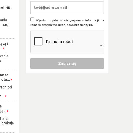
mi HR –
ania
Wyrażam zgodę na otrzymywanie informacji na
rmacji
temat bieżących wydarzeń, nowości z branży HR
ącą i
..
wanie
z
zanse
dla...
wach od
...
ie
ą...
to ich
e brakuje