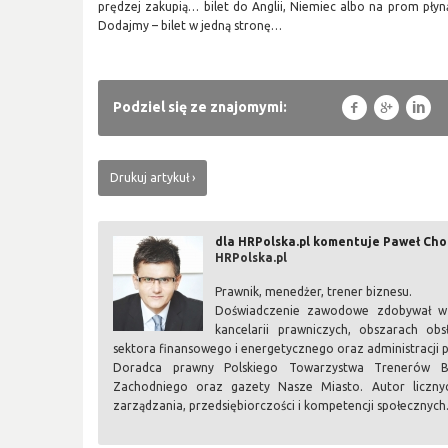
prędzej zakupią… bilet do Anglii, Niemiec albo na prom płyną
Dodajmy – bilet w jedną stronę…
f
g
l
Podziel się ze znajomymi:
Drukuj artykuł
dla HRPolska.pl komentuje Paweł Ch
HRPolska.pl
Prawnik, menedżer, trener biznesu.
Doświadczenie zawodowe zdobywał w j
kancelarii prawniczych, obszarach obsł
sektora finansowego i energetycznego oraz administracji p
Doradca prawny Polskiego Towarzystwa Trenerów Biz
Zachodniego oraz gazety Nasze Miasto. Autor licznyc
zarządzania, przedsiębiorczości i kompetencji społecznych