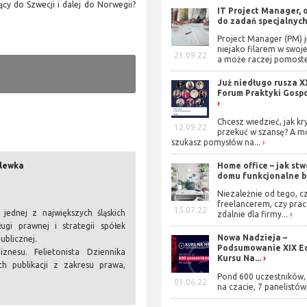
cy do Szwecji i dalej do Norwegii?
IT Project Manager, 
do zadań specjalnyc
Project Manager (PM) j
niejako filarem w swoje
21.09.22
a może raczej pomoste
Już niedługo rusza X
Forum Praktyki Gosp
Chcesz wiedzieć, jak kr
12.09.22
przekuć w szansę? A m
szukasz pomysłów na...
olewka
Home office – jak stw
domu funkcjonalne b
Niezależnie od tego, cz
freelancerem, czy prac
15.07.22
ednej z największych śląskich
zdalnie dla firmy...
ugi prawnej i strategii spółek
Nowa Nadzieja –
ublicznej.
Podsumowanie XIX Ed
nesu. Felietonista Dziennika
Kursu Na...
h publikacji z zakresu prawa,
Pond 600 uczestników, 
.
03.06.22
na czacie, 7 panelistów,