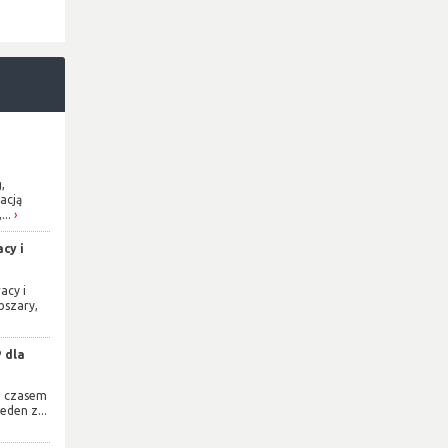
,
acją
...
cy i
acy i
bszary,
 dla
e czasem
eden z...