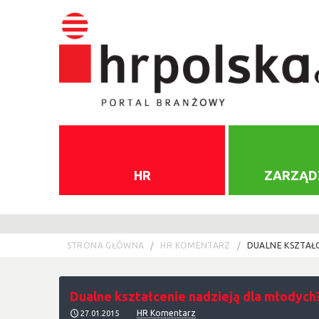
HR
ZARZĄD
STRONA GŁÓWNA
HR KOMENTARZ
DUALNE KSZTAŁ
Dualne kształcenie nadzieją dla młodych
HR Komentarz
27.01.2015