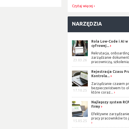
Czytaj więcej
NARZĘDZIA
Rola Low-Code i AI w
cyfrowej...
Rekrutacja, onboarding
zarządzanie dokument
23.03.26
pracowniczą, szkolenia,
Rejestracja Czasu Pra
Kontrola...
Zarządzanie czasem pr
bezpieczeństwem to o
17.10.25
które coraz...
Najlepszy system RCP
firmy
Efektywne zarządzani
pracy pracowników to j
15.05.25