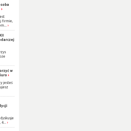
osoba
h
est
j firmie,
m...
XII
odarczej
yzys
oże
orzyć w
iuro
y jesteś
ujesz
ycji
dyskusje
 4...