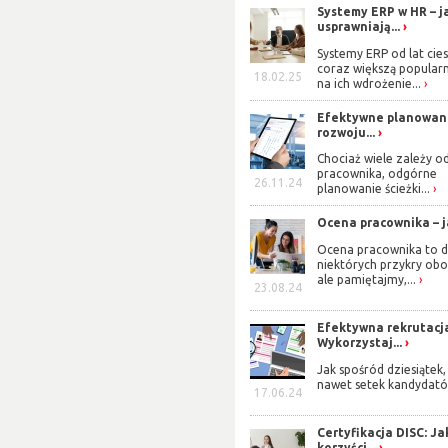
Systemy ERP w HR – j
usprawniają...
Systemy ERP od lat cies
coraz większą popularn
18.02.25
na ich wdrożenie...
Efektywne planowan
rozwoju...
Chociaż wiele zależy o
pracownika, odgórne
26.11.24
planowanie ścieżki...
Ocena pracownika – ja
Ocena pracownika to d
niektórych przykry obo
ale pamiętajmy,...
23.08.24
Efektywna rekrutacj
Wykorzystaj...
Jak spośród dziesiątek,
nawet setek kandydató
17.06.24
Certyfikacja DISC: Ja
korzyści...