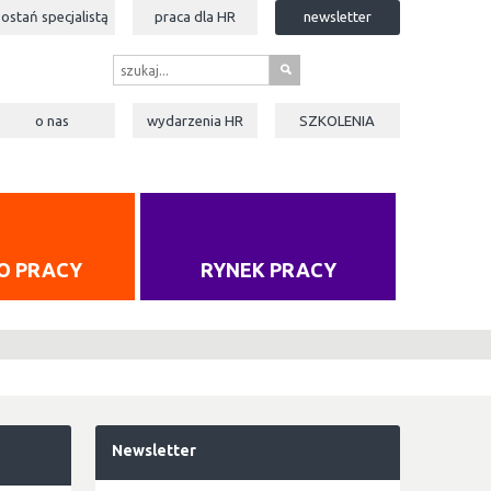
zostań specjalistą
praca dla
HR
newsletter
s
o nas
wydarzenia
HR
SZKOLENIA
O PRACY
RYNEK PRACY
Newsletter