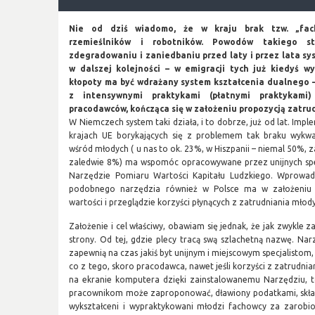
Nie od dziś wiadomo, że w kraju brak tzw. „fac
rzemieślników i robotników. Powodów takiego s
zdegradowaniu i zaniedbaniu przed laty i przez lata s
w dalszej kolejności – w emigracji tych już kiedyś 
kłopoty ma być wdrażany system kształcenia dualnego
z intensywnymi praktykami (płatnymi praktykam
pracodawców, kończąca się w założeniu propozycją zatru
W Niemczech system taki działa, i to dobrze, już od lat. Impl
krajach UE borykających się z problemem tak braku wykwal
wśród młodych ( u nas to ok. 23%, w Hiszpanii – niemal 50%, 
zaledwie 8%) ma wspomóc opracowywane przez unijnych spec
Narzędzie Pomiaru Wartości Kapitału Ludzkiego. Wprowadz
podobnego narzędzia również w Polsce ma w założeniu
wartości i przeglądzie korzyści płynących z zatrudniania młod
Założenie i cel właściwy, obawiam się jednak, że jak zwykle 
strony. Od tej, gdzie plecy tracą swą szlachetną nazwę. Na
zapewnią na czas jakiś byt unijnym i miejscowym specjalistom
co z tego, skoro pracodawca, nawet jeśli korzyści z zatrudn
na ekranie komputera dzięki zainstalowanemu Narzędziu, 
pracownikom może zaproponować, dławiony podatkami, składk
wykształceni i wypraktykowani młodzi fachowcy za zarobi