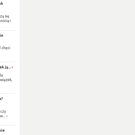
ak
zą się
ością i
ie
d chęci
k ją...
la
wiązek,
a?
 czy
w...
kie