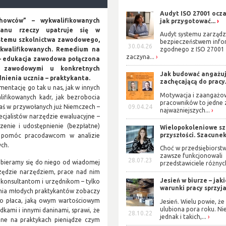
Audyt ISO 27001 ocza
howców” – wykwalifikowanych
jak przygotować...
tanu rzeczy upatruje się w
Audyt systemu zarządz
ystemu szkolnictwa zawodowego,
bezpieczeństwem info
30.04.26
wykwalifikowanych. Remedium na
zgodnego z ISO 27001
zaczyna...
 – edukacja zawodowa połączona
i) zawodowymi u konkretnych
Jak budować angażuj
dnienia ucznia – praktykanta.
zachęcającą do pracy.
ementację go tak u nas, jak w innych
Motywacja i zaangażo
ifikowanych kadr, jak bezrobocia
pracowników to jedne 
zaś w przywołanych już Niemczech –
09.04.24
najważniejszych...
jalistów narzędzie ewaluacyjne –
enie i udostępnienie (bezpłatne)
Wielopokoleniowe s
przyszłości. Szacunek 
 pomóc pracodawcom w analizie
ych.
Choć w przedsiębiorst
zawsze funkcjonowali
28.07.23
zabieramy się do niego od wiadomej
przedstawiciele różnych
rzędzie narzędziem, prace nad nim
Jesień w biurze – jak
, konsultantom i urzędnikom – tylko
warunki pracy sprzyjaj
iania młodych praktykantów zobaczy
to płaca, jaką owym wartościowym
Jesień. Wielu powie, że 
ulubiona pora roku. Ni
ami i innymi daninami, sprawi, że
28.10.22
jednak i takich,...
one na praktykach pieniądze czym