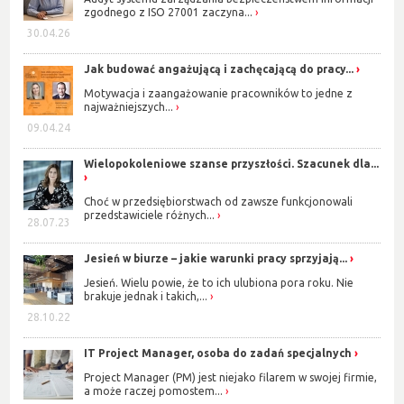
zgodnego z ISO 27001 zaczyna...
30.04.26
Jak budować angażującą i zachęcającą do pracy...
Motywacja i zaangażowanie pracowników to jedne z
najważniejszych...
09.04.24
Wielopokoleniowe szanse przyszłości. Szacunek dla...
Choć w przedsiębiorstwach od zawsze funkcjonowali
przedstawiciele różnych...
28.07.23
Jesień w biurze – jakie warunki pracy sprzyjają...
Jesień. Wielu powie, że to ich ulubiona pora roku. Nie
brakuje jednak i takich,...
28.10.22
IT Project Manager, osoba do zadań specjalnych
Project Manager (PM) jest niejako filarem w swojej firmie,
a może raczej pomostem...