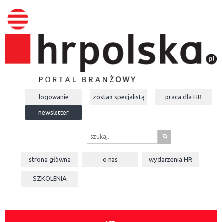
logowanie
zostań specjalistą
praca dla
HR
newsletter
s
strona główna
o nas
wydarzenia
HR
SZKOLENIA