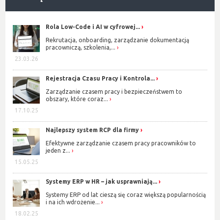
Rola Low-Code i AI w cyfrowej...
Rekrutacja, onboarding, zarządzanie dokumentacją
pracowniczą, szkolenia,...
23.03.26
Rejestracja Czasu Pracy i Kontrola...
Zarządzanie czasem pracy i bezpieczeństwem to
obszary, które coraz...
17.10.25
Najlepszy system RCP dla firmy
Efektywne zarządzanie czasem pracy pracowników to
jeden z...
15.05.25
Systemy ERP w HR – jak usprawniają...
Systemy ERP od lat cieszą się coraz większą popularnością
i na ich wdrożenie...
18.02.25