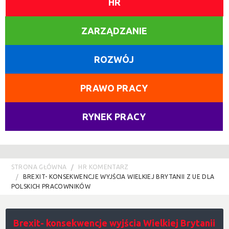
HR
ZARZĄDZANIE
ROZWÓJ
PRAWO PRACY
RYNEK PRACY
STRONA GŁÓWNA
HR KOMENTARZ
BREXIT- KONSEKWENCJE WYJŚCIA WIELKIEJ BRYTANII Z UE DLA
POLSKICH PRACOWNIKÓW
Brexit- konsekwencje wyjścia Wielkiej Brytanii