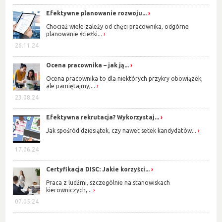
Efektywne planowanie rozwoju...
Chociaż wiele zależy od chęci pracownika, odgórne
planowanie ścieżki...
26.11.24
Ocena pracownika – jak ją...
Ocena pracownika to dla niektórych przykry obowiązek,
ale pamiętajmy,...
23.08.24
Efektywna rekrutacja? Wykorzystaj...
Jak spośród dziesiątek, czy nawet setek kandydatów...
17.06.24
Certyfikacja DISC: Jakie korzyści...
Praca z ludźmi, szczególnie na stanowiskach
kierowniczych,...
07.05.24