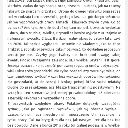
fantastycznych książek, filmów i gier komputerowych - labirynt, pełen
skarbów, zadań do wykonania oraz, czasem – pułapek, jak na rasowy
labirynt ze skarbami przystało. Drogę do owego labiryntu poprzedza
coś w rodzaju toru przeszkód, gęstego lasu lub górskiego łańcucha,
jak we wspomnianych grach, filmach i książkach zwykle bywa. Co to
oznacza? Ano tyle, że o ile dostać się tam nie jest łatwo, to wydostać
– dużo, dużo trudniej. Wielkiej Brytanii całkowite wyjście z UE zajmie w
najlepszym wypadku 2 lata. Bardziej realny okres to cztery lata, czyli
do 2020. Jak będzie wyglądało – w sumie nie wiadomo, jako że choć
Traktat Lizboński przewiduje taką możliwość, to dokładnej procedury
secesji już nie. Czyżby jego twórcy nie brali pod uwagę takiej
ewentualności? Wzajemna zależność UE i Wielkiej Brytanii jest spora.
Secesja oznacza konieczność ponownej regulacji umów dotyczących
wielu obszarów gospodarki i nie tylko. Scenariuszy może być wiele, od
tzw. „miękkiego wyjścia” – czyli bez większych oporów i konsekwencji
dla gospodarki, aż do secesji i izolacji pełnej, która skutki miałaby
trudne do przewidzenia, acz bliższe tragicznym niż pozytywnym. Na
szczęście ten scenariusz jest mniej prawdopodobny niż uderzenie
asteroidy. Nikomu nie wyszedłby na dobre.
Z oczywistych względów obawy Polaków dotyczyły szczególnie
sytuacji, jaka po ogłoszeniu wyników i, jak się obecnie wydaje –
czasochłonnym, acz nieuchronnym opuszczeniu Unii zapanuje na
rynku pracy. Tak na brytyjskim dla nas, jak naszym…też dla nas. Nie
bez powodu. Dane z końca 2015 roku (oficjalne) podają, iż w Wielkiej