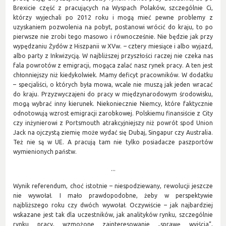
Brexicie część z pracujących na Wyspach Polaków, szczególnie Ci,
którzy wyjechali po 2012 roku i mogą mieć pewne problemy z
uzyskaniem pozwolenia na pobyt, postanowi wrócić do kraju, to po
pierwsze nie zrobi tego masowo i równocześnie. Nie będzie jak przy
wypędzaniu Żydów z Hiszpanii w XVw. – cztery miesiące i albo wyjazd,
albo party z Inkwizycją. W najbliższej przyszłości raczej nie czeka nas
fala powrotów z emigracji, mogąca zalać nasz rynek pracy. A ten jest
chłonniejszy niż kiedykolwiek. Mamy deficyt pracowników. W dodatku
– specjaliści, o których była mowa, wcale nie muszą jak jeden wracać
do kraju. Przyzwyczajeni do pracy w międzynarodowym środowisku,
mogą wybrać inny kierunek. Niekoniecznie Niemcy, które faktycznie
odnotowują wzrost emigracji zarobkowej. Polskiemu finansiście z City
czy inżynierowi z Portsmouth atrakcyjniejszy niż powrót spod Union
Jack na ojczystą ziemię może wydać się Dubaj, Singapur czy Australia.
Też nie są w UE. A pracują tam nie tylko posiadacze paszportów
wymienionych państw.
...
Wynik referendum, choć istotnie – niespodziewany, rewolucji jeszcze
nie wywołał. I mało prawdopodobne, żeby w perspektywie
najbliższego roku czy dwóch wywołał. Oczywiście – jak najbardziej
wskazane jest tak dla uczestników, jak analityków rynku, szczególnie
rynku pracy, wzmożone zainteresowanie „sprawę wyjścia”,