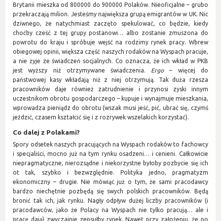
Brytanii mieszka od 800000 do 900000 Polaków. Nieoficjalne – grubo
przekraczają milion. Jesteśmy największa grupą emigrantów w UK. Nic
dziwnego, że natychmiast zaczęto spekulować, co będzie, kiedy
choćby cześć z tej grupy postanowi… albo zostanie zmuszona do
powrotu do kraju i spróbuje wejść na rodzimy rynek pracy. Wbrew
obiegowej opinii, większa część naszych rodaków na Wyspach pracuje,
a nie żyje ze świadczeń socjalnych. Co oznacza, że ich wkład w PKB
jest wyższy niż otrzymywane świadczenia.
Ergo
– więcej do
państwowej kasy wkładają niż z niej otrzymują. Tak duża rzesza
pracowników daje również zatrudnienie i przynosi zyski innym
uczestnikom obrotu gospodarczego – kupuje i wynajmuje mieszkania,
wprowadza pieniądz do obrotu (wszak musi jeść, pić, ubrać się, czymś
jeździć, czasem kształcić się i z rozrywek wszelakich korzystać).
Co dalej z Polakami?
Spory odsetek naszych pracujących na Wyspach rodaków to fachowcy
i specjaliści, mocno już na tym rynku osadzeni… i cenieni. Całkowicie
niepragmatyczne, nierozsądne i niekorzystne byłoby pozbycie się ich
ot tak, szybko i bezwzględnie. Polityka jedno, pragmatyzm
ekonomiczny – drugie. Nie mówiąc już o tym, że sami pracodawcy
bardzo niechętnie pozbędą się swych polskich pracowników. Będą
bronić tak ich, jak rynku. Nagły odpływ dużej liczby pracowników (i
pracodawców, jako że Polacy na Wyspach nie tylko pracują… ale i
pracę dają) zwyczajnie zepsułby rynek. Nawet przy założeniu, że po