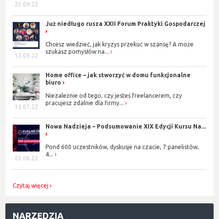
21.09.22
Już niedługo rusza XXII Forum Praktyki Gospodarczej
Chcesz wiedzieć, jak kryzys przekuć w szansę? A może
szukasz pomysłów na...
12.09.22
Home office – jak stworzyć w domu funkcjonalne
biuro
Niezależnie od tego, czy jesteś freelancerem, czy
pracujesz zdalnie dla firmy...
15.07.22
Nowa Nadzieja – Podsumowanie XIX Edycji Kursu Na...
Pond 600 uczestników, dyskusje na czacie, 7 panelistów,
4...
03.06.22
Czytaj więcej
NARZĘDZIA