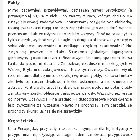
Fakty
Mimo zapewnień, przewidywań, ostrzeżeń nawet Brytyjczycy (a
przynajmniej 51,9% z nich… to znaczy z tych, którym chciało się
ruszyć głosować) zadecydowali- opuszczamy przyjęcie pod niebieską,
usianą gwiazdkami flagą. Do tego zupełnie nie „po angielsku”. Wprost
przeciwnie – tak, że usłyszeli i poczuli to wszyscy. Choć na razie był to
tylko okrzyk „wychodzimy”. I nagle co drugi zainteresowany odkrył w
sobie zdolności jasnowidza. A uściślając – częściej „czarnowidza”. Nic
złego się jeszcze nie stało. Straszono globalnym tąpnięciem
giełdowym, gospodarczym i finansowym tsunami, spadkiem kursu
funta do poziomu dolara… Zimbabwe, exodusem mieszkających w
Wielkiej Brytanii obcokrajowców… Nic z tych rzeczy. Owszem, wynik
referendum odbił się nieco czkawką i wynikom giełdy, i kursowi funta –
ale było to raczej chwilowe i lekkie osłabienie, a nie śmiertelne
zatrucie. Funt trochę spadł, frank się wzmocnił, podobnie dolar. Giełdy
zanotowały spadki, obligacje państwowe wzrosły. Wszystko już wraca
do normy. Oczywiście – na średnio – i długookresowe konsekwencje
jest zwyczajnie za wcześnie. Nawet na prognozy. Tym bardziej, że
prognozy akurat już raz się nie sprawdziły.
Kręte ścieżki...
Unia Europejska, przy całym szacunku i sympatii dla tej instytucji –
przypomina mi, używając analogii rodem ze świata przygodowo-