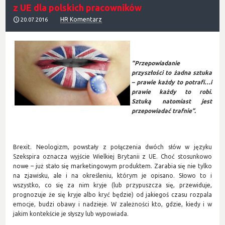
z UE dla polskich pracowników
HR Komentarz
20.07.2016
"Przepowiadanie
przyszłości to żadna sztuka
– prawie każdy to potrafi…i
prawie każdy to robi.
Sztuką natomiast jest
przepowiadać trafnie”.
Brexit. Neologizm, powstały z połączenia dwóch słów w języku
Szekspira oznacza wyjście Wielkiej Brytanii z UE. Choć stosunkowo
nowe – już stało się marketingowym produktem. Zarabia się nie tylko
na zjawisku, ale i na określeniu, którym je opisano. Słowo to i
wszystko, co się za nim kryje (lub przypuszcza się, przewiduje,
prognozuje że się kryje albo kryć będzie) od jakiegoś czasu rozpala
emocje, budzi obawy i nadzieje. W zależności kto, gdzie, kiedy i w
jakim kontekście je słyszy lub wypowiada.