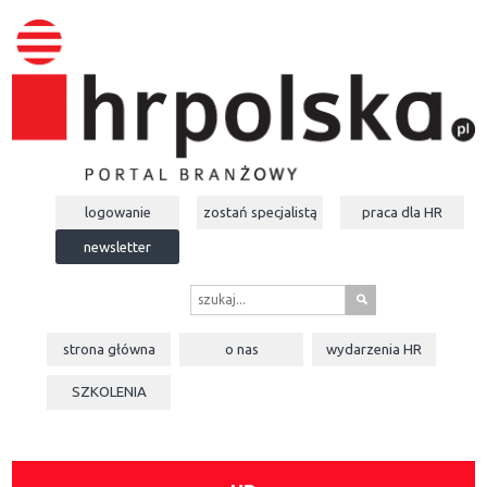
logowanie
zostań specjalistą
praca dla
HR
newsletter
s
strona główna
o nas
wydarzenia
HR
SZKOLENIA