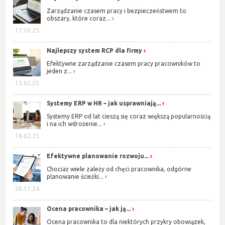
Zarządzanie czasem pracy i bezpieczeństwem to
obszary, które coraz...
17.10.25
Najlepszy system RCP dla firmy
Efektywne zarządzanie czasem pracy pracowników to
jeden z...
15.05.25
Systemy ERP w HR – jak usprawniają...
Systemy ERP od lat cieszą się coraz większą popularnością
i na ich wdrożenie...
18.02.25
Efektywne planowanie rozwoju...
Chociaż wiele zależy od chęci pracownika, odgórne
planowanie ścieżki...
26.11.24
Ocena pracownika – jak ją...
Ocena pracownika to dla niektórych przykry obowiązek,