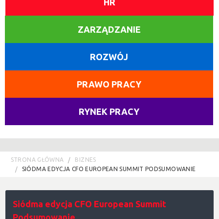
HR
ZARZĄDZANIE
ROZWÓJ
PRAWO PRACY
RYNEK PRACY
STRONA GŁÓWNA
BIZNES
SIÓDMA EDYCJA CFO EUROPEAN SUMMIT PODSUMOWANIE
Siódma edycja CFO European Summit
Podsumowanie