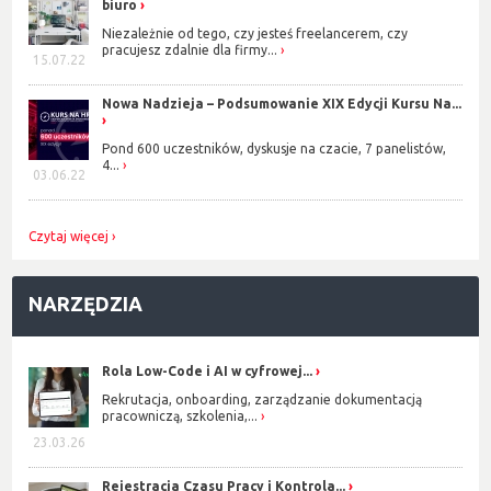
biuro
Niezależnie od tego, czy jesteś freelancerem, czy
pracujesz zdalnie dla firmy...
15.07.22
Nowa Nadzieja – Podsumowanie XIX Edycji Kursu Na...
Pond 600 uczestników, dyskusje na czacie, 7 panelistów,
4...
03.06.22
Czytaj więcej
NARZĘDZIA
Rola Low-Code i AI w cyfrowej...
Rekrutacja, onboarding, zarządzanie dokumentacją
pracowniczą, szkolenia,...
23.03.26
Rejestracja Czasu Pracy i Kontrola...