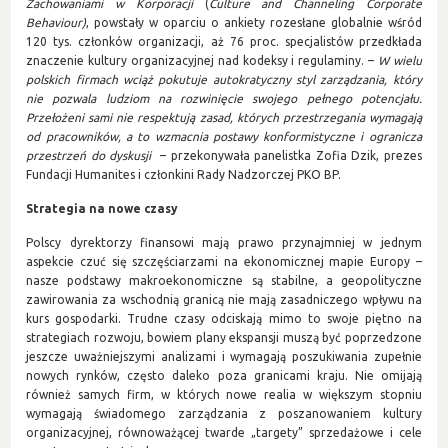
Zachowaniami w Korporacji
(
Culture and Channeling Corporate
Behaviour)
, powstały w oparciu o ankiety rozesłane globalnie wśród
120 tys. członków organizacji, aż 76 proc. specjalistów przedkłada
znaczenie kultury organizacyjnej nad kodeksy i regulaminy. –
W wielu
polskich firmach wciąż pokutuje autokratyczny styl zarządzania, który
nie pozwala ludziom na rozwinięcie swojego pełnego potencjału.
Przełożeni sami nie respektują zasad, których przestrzegania wymagają
od pracowników, a to wzmacnia postawy konformistyczne i ogranicza
przestrzeń do dyskusji
– przekonywała panelistka Zofia Dzik, prezes
Fundacji Humanites i członkini Rady Nadzorczej PKO BP.
Strategia na nowe czasy
Polscy dyrektorzy finansowi mają prawo przynajmniej w jednym
aspekcie czuć się szczęściarzami na ekonomicznej mapie Europy –
nasze podstawy makroekonomiczne są stabilne, a geopolityczne
zawirowania za wschodnią granicą nie mają zasadniczego wpływu na
kurs gospodarki. Trudne czasy odciskają mimo to swoje piętno na
strategiach rozwoju, bowiem plany ekspansji muszą być poprzedzone
jeszcze uważniejszymi analizami i wymagają poszukiwania zupełnie
nowych rynków, często daleko poza granicami kraju. Nie omijają
również samych firm, w których nowe realia w większym stopniu
wymagają świadomego zarządzania z poszanowaniem kultury
organizacyjnej, równoważącej twarde „targety” sprzedażowe i cele