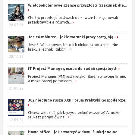
Wielopokoleniowe szanse przyszłości. Szacunek dla...
Choć w przedsiębiorstwach od zawsze funkcjonowali
przedstawiciele różnych...
28.07.23
Jesień w biurze – jakie warunki pracy sprzyjają...
Jesień. Wielu powie, że to ich ulubiona pora roku. Nie
brakuje jednak i takich,...
28.10.22
IT Project Manager, osoba do zadań specjalnych
Project Manager (PM) jest niejako filarem w swojej firmie,
a może raczej pomostem...
21.09.22
Już niedługo rusza XXII Forum Praktyki Gospodarczej
Chcesz wiedzieć, jak kryzys przekuć w szansę? A może
szukasz pomysłów na...
12.09.22
Home office – jak stworzyć w domu funkcjonalne