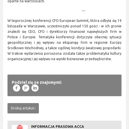
oparte na wartościach.
---
W tegorocznej konferencji CFO European Summit, która odbyła się 19
listopada w Warszawie, uczestniczyło ponad 150 gości - w ich gronie
znaleźli się CEO, CFO i dyrektorzy finansowi największych firm w
Polsce i Europie. Tematyka konferencji dotyczyła obecnej sytuacji
geopolitycznej i jej wpływu na ekspansję firm w regionie Europy
Środkowo-Wschodniej, a także ogólnej kondycji światowej gospodarki.
W trakcie wydarzenia poruszona została także problematyka kultury
organizacyjnej i jej wpływu na wyniki biznesowe przedsiębiorstw.
Podziel się ze znajomymi:
f
g
l
Drukuj artykuł
INFORMACJA PRASOWA ACCA