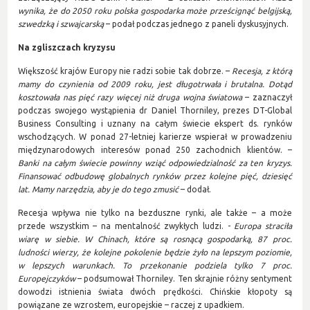
wynika, że do 2050 roku polska gospodarka może prześcignąć belgijską,
szwedzką i szwajcarską
– podał podczas jednego z paneli dyskusyjnych.
Na zgliszczach kryzysu
Większość krajów Europy nie radzi sobie tak dobrze. –
Recesja, z którą
mamy do czynienia od 2009 roku, jest długotrwała i brutalna. Dotąd
kosztowała nas pięć razy więcej niż druga wojna światowa
– zaznaczył
podczas swojego wystąpienia dr Daniel Thorniley, prezes DT-Global
Business Consulting i uznany na całym świecie ekspert ds. rynków
wschodzących. W ponad 27-letniej karierze wspierał w prowadzeniu
międzynarodowych interesów ponad 250 zachodnich klientów. –
Banki na całym świecie powinny wziąć odpowiedzialność za ten kryzys.
Finansować odbudowę globalnych rynków przez kolejne pięć, dziesięć
lat. Mamy narzędzia, aby je do tego zmusić
– dodał.
Recesja wpływa nie tylko na bezduszne rynki, ale także – a może
przede wszystkim – na mentalność zwykłych ludzi. -
Europa straciła
wiarę w siebie. W Chinach, które są rosnącą gospodarką, 87 proc.
ludności wierzy, że kolejne pokolenie będzie żyło na lepszym poziomie,
w lepszych warunkach. To przekonanie podziela tylko 7 proc.
Europejczyków
– podsumował Thorniley. Ten skrajnie różny sentyment
dowodzi istnienia świata dwóch prędkości. Chińskie kłopoty są
powiązane ze wzrostem, europejskie – raczej z upadkiem.