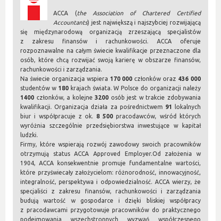
ACCA (
the Association of Chartered Certified
Accountants
) jest największą i najszybciej rozwijającą
się międzynarodową organizacją zrzeszającą specjalistów
z zakresu finansów i rachunkowości. ACCA oferuje
rozpoznawalne na całym świecie kwalifikacje przeznaczone dla
osób, które chcą rozwijać swoją karierę w obszarze finansów,
rachunkowości i zarządzania.
Na świecie organizacja wspiera
170 000
członków oraz
436 000
studentów w
180
krajach świata. W Polsce do organizacji należy
1400
członków, a kolejne
3200
osób jest w trakcie zdobywania
kwalifikacji. Organizacja działa za pośrednictwem
91
lokalnych
biur i współpracuje z ok.
8 500
pracodawców, wśród których
wyróżnia szczególnie przedsiębiorstwa inwestujące w kapitał
ludzki.
Firmy, które wspierają rozwój zawodowy swoich pracowników
otrzymują status ACCA Approved Employer.Od założenia w
1904, ACCA konsekwentnie promuje fundamentalne wartości,
które przyświecały założycielom: różnorodność, innowacyjność,
integralność, perspektywa i odpowiedzialność. ACCA wierzy, że
specjaliści z zakresu finansów, rachunkowości i zarządzania
budują wartość w gospodarce i dzięki bliskiej współpracy
z pracodawcami przygotowuje pracowników do praktycznego
podejmowania wszechstronnych wyzwań współczesnego