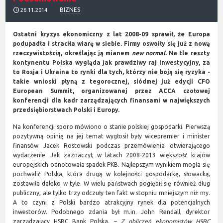
BIZNES
26.11.2014
Ostatni kryzys ekonomiczny z lat 2008-09 sprawił, że Europa
podupadła i straciła wiarę w siebie. Firmy oswoiły się już z nową
rzeczywistością, określając ją mianem
new normal.
Na tle reszty
kontynentu Polska wygląda jak prawdziwy raj inwestycyjny, za
to Rosja i Ukraina to rynki dla tych, którzy nie boją się ryzyka -
takie wnioski płyną z tegorocznej, siódmej już edycji CFO
European Summit, organizowanej przez ACCA czołowej
konferencji dla kadr zarządzających finansami w największych
przedsiębiorstwach Polski i Europy.
Na konferencji sporo mówiono o stanie polskiej gospodarki. Pierwszą
pozytywną opinię na jej temat wygłosił były wicepremier i minister
finansów Jacek Rostowski podczas przemówienia otwierającego
wydarzenie. Jak zaznaczył, w latach 2008-2013 większość krajów
europejskich odnotowała spadek PKB. Najlepszym wynikiem mogła się
pochwalić Polska, która drugą w kolejności gospodarkę, słowacką,
zostawiła daleko w tyle. W wielu państwach pogłębił się również dług
publiczny, ale tylko trzy odczuły ten fakt w stopniu mniejszym niż my.
A to czyni z Polski bardzo atrakcyjny rynek dla potencjalnych
inwestorów. Podobnego zdania był m.in. John Rendall, dyrektor
zarządzający HSBC Bank Polska. –
Z obliczeń ekonomistów HSBC