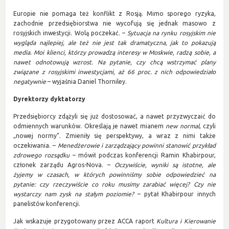
Europie nie pomaga też konflikt z Rosją. Mimo sporego ryzyka,
zachodnie przedsiębiorstwa nie wycofują się jednak masowo z
rosyjskich inwestycji. Wolą poczekać. –
Sytuacja na rynku rosyjskim nie
wygląda najlepiej, ale też nie jest tak dramatyczna, jak to pokazują
media. Moi klienci, którzy prowadzą interesy w Moskwie, radzą sobie, a
nawet odnotowują wzrost. Na pytanie, czy chcą wstrzymać plany
związane z rosyjskimi inwestycjami, aż 66 proc. z nich odpowiedziało
negatywnie
– wyjaśnia Daniel Thorniley.
Dyrektorzy dyktatorzy
Przedsiębiorcy zdążyli się już dostosować, a nawet przyzwyczaić do
odmiennych warunków. Określają je nawet mianem
new normal
, czyli
„nowej normy”. Zmieniły się perspektywy, a wraz z nimi także
oczekiwania. –
Menedżerowie i zarządzający powinni stanowić przykład
zdrowego rozsądku
– mówił podczas konferencji Ramin Khabirpour,
członek zarządu Agros-Nova. –
Oczywiście, wyniki są istotne, ale
żyjemy w czasach, w których powinniśmy sobie odpowiedzieć na
pytanie: czy rzeczywiście co roku musimy zarabiać więcej? Czy nie
wystarczy nam zysk na stałym poziomie?
– pytał Khabirpour innych
panelistów konferencji.
Jak wskazuje przygotowany przez ACCA raport
Kultura i Kierowanie