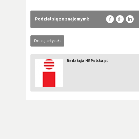
f
g
l
Podziel się ze znajomymi:
Drukuj artykuł
Redakcja HRPolska.pl