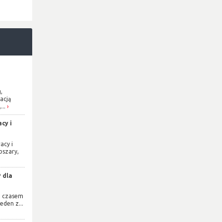
,
acją
...
cy i
acy i
bszary,
 dla
e czasem
eden z...