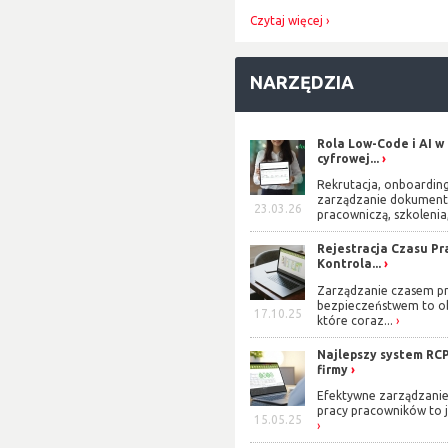
Czytaj więcej
NARZĘDZIA
Rola Low-Code i AI w
cyfrowej...
Rekrutacja, onboarding
zarządzanie dokument
23.03.26
pracowniczą, szkolenia,
Rejestracja Czasu Pra
Kontrola...
Zarządzanie czasem pr
bezpieczeństwem to o
17.10.25
które coraz...
Najlepszy system RCP
firmy
Efektywne zarządzani
pracy pracowników to j
15.05.25