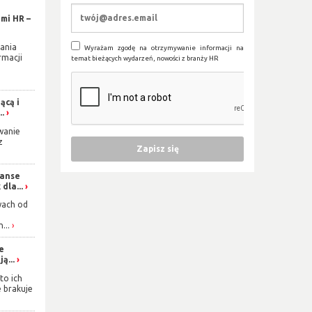
mi HR –
ania
Wyrażam zgodę na otrzymywanie informacji na
rmacji
temat bieżących wydarzeń, nowości z branży HR
ącą i
..
wanie
z
zanse
dla...
wach od
...
ie
ą...
to ich
e brakuje