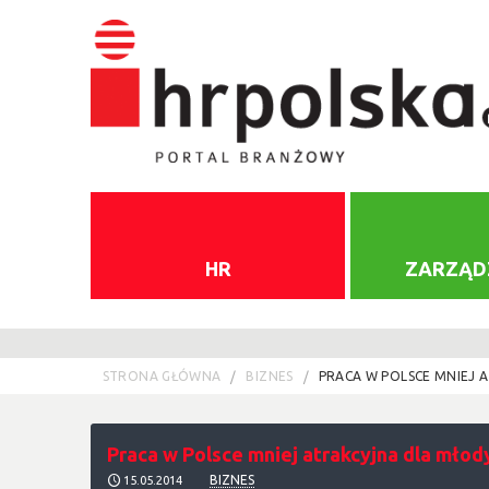
HR
ZARZĄD
STRONA GŁÓWNA
BIZNES
PRACA W POLSCE MNIEJ 
Praca w Polsce mniej atrakcyjna dla młod
BIZNES
15.05.2014