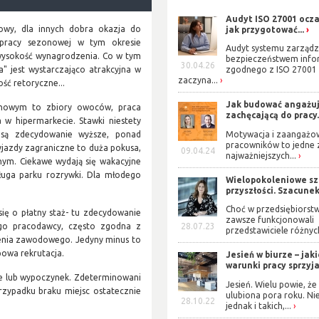
Audyt ISO 27001 ocza
powy, dla innych dobra okazja do
jak przygotować...
 pracy sezonowej w tym okresie
Audyt systemu zarządz
wysokość wynagrodzenia. Co w tym
bezpieczeństwem info
30.04.26
" jest wystarczająco atrakcyjna w
zgodnego z ISO 27001
zaczyna...
ść retoryczne...
Jak budować angażuj
onowym to zbiory owoców, praca
zachęcającą do pracy.
 w hipermarkecie. Stawki niestety
 są zdecydowanie wyższe, ponad
Motywacja i zaangażo
pracowników to jedne 
yjazdy zagraniczne to duża pokusa,
09.04.24
najważniejszych...
nym. Ciekawe wydają się wakacyjne
ługa parku rozrywki. Dla młodego
Wielopokoleniowe s
przyszłości. Szacunek 
Choć w przedsiębiorst
ię o płatny staż- tu zdecydowanie
zawsze funkcjonowali
wego pracodawcy, często zgodna z
28.07.23
przedstawiciele różnych
enia zawodowego. Jedyny minus to
powa rekrutacja.
Jesień w biurze – jak
warunki pracy sprzyjaj
e lub wypoczynek. Zdeterminowani
Jesień. Wielu powie, że 
zypadku braku miejsc ostatecznie
ulubiona pora roku. Ni
28.10.22
jednak i takich,...