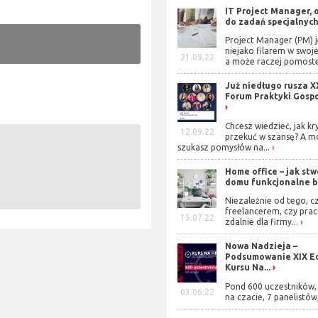
IT Project Manager, 
do zadań specjalnyc
Project Manager (PM) j
niejako filarem w swoje
21.09.22
a może raczej pomoste
Już niedługo rusza X
Forum Praktyki Gosp
Chcesz wiedzieć, jak kr
12.09.22
przekuć w szansę? A m
szukasz pomysłów na...
Home office – jak stw
domu funkcjonalne b
Niezależnie od tego, cz
freelancerem, czy prac
15.07.22
zdalnie dla firmy...
Nowa Nadzieja –
Podsumowanie XIX Ed
Kursu Na...
Pond 600 uczestników, 
03.06.22
na czacie, 7 panelistów,