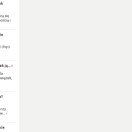
ak
zą się
ością i
ie
d chęci
k ją...
la
wiązek,
a?
 czy
w...
kie