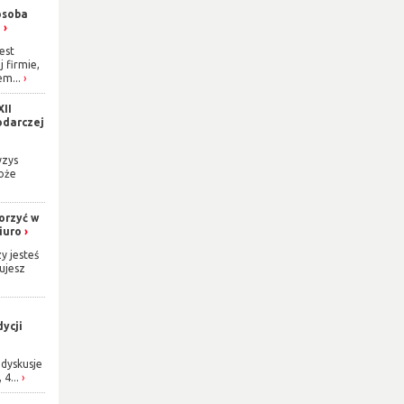
osoba
h
est
j firmie,
m...
XII
odarczej
yzys
oże
orzyć w
iuro
y jesteś
ujesz
ycji
dyskusje
 4...