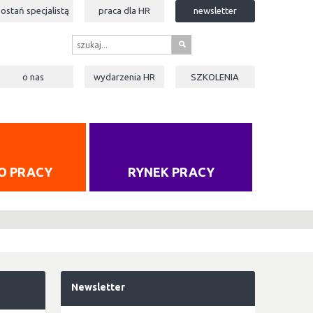
zostań specjalistą
praca dla
HR
newsletter
s
o nas
wydarzenia
HR
SZKOLENIA
O PRACY
RYNEK PRACY
Newsletter