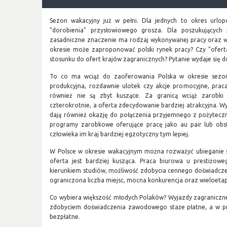
Sezon wakacyjny już w pełni. Dla jednych to okres urlo
"dorobienia" przysłowiowego grosza. Dla poszukujących
zasadniczne znaczenie ma rodzaj wykonywanej pracy oraz 
okresie może zaproponować polski rynek pracy? Czy "oferta
stosunku do ofert krajów zagranicznych? Pytanie wydaje się do
To co ma wciąż do zaoferowania Polska w okresie sez
produkcyjna, rozdawnie ulotek czy akcje promocyjne, praca
również nie są zbyt kuszące. Za granicą wciąż zarobki
czterokrotnie, a oferta zdecydowanie bardziej atrakcyjna. W
dają również okazję do połączenia przyjemnego z pożytecz
programy zarobkowe oferujące pracę jako au pair lub obs
człowieka im kraj bardziej egzotyczny tym lepiej.
W Polsce w okresie wakacyjnym można rozważyć ubieganie s
oferta jest bardziej kusząca. Praca biurowa u prestiżo
kierunkiem studiów, możliwość zdobycia cennego doświadcz
ograniczona liczba miejsc, mocna konkurencja oraz wieloeta
Co wybiera większość młodych Polaków? Wyjazdy zagraniczn
zdobyciem doświadczenia zawodowego staże płatne, a w pr
bezpłatne.