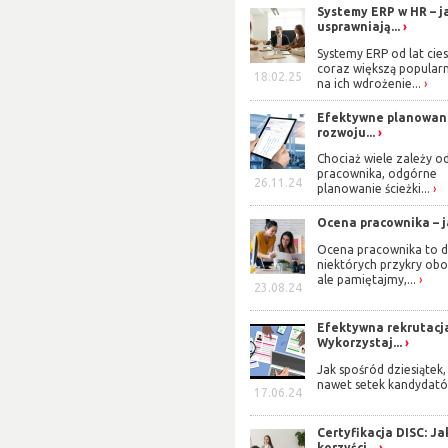
Systemy ERP w HR – j
usprawniają...
Systemy ERP od lat cies
coraz większą popularn
18.02.25
na ich wdrożenie...
Efektywne planowan
rozwoju...
Chociaż wiele zależy o
pracownika, odgórne
26.11.24
planowanie ścieżki...
Ocena pracownika – ja
Ocena pracownika to d
niektórych przykry obo
ale pamiętajmy,...
23.08.24
Efektywna rekrutacj
Wykorzystaj...
Jak spośród dziesiątek,
nawet setek kandydató
17.06.24
Certyfikacja DISC: Ja
korzyści...