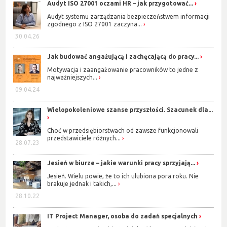
Audyt ISO 27001 oczami HR – jak przygotować...
Audyt systemu zarządzania bezpieczeństwem informacji
zgodnego z ISO 27001 zaczyna...
30.04.26
Jak budować angażującą i zachęcającą do pracy...
Motywacja i zaangażowanie pracowników to jedne z
najważniejszych...
09.04.24
Wielopokoleniowe szanse przyszłości. Szacunek dla...
Choć w przedsiębiorstwach od zawsze funkcjonowali
przedstawiciele różnych...
28.07.23
Jesień w biurze – jakie warunki pracy sprzyjają...
Jesień. Wielu powie, że to ich ulubiona pora roku. Nie
brakuje jednak i takich,...
28.10.22
IT Project Manager, osoba do zadań specjalnych