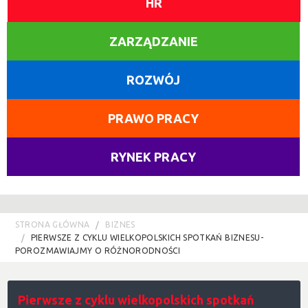
HR
ZARZĄDZANIE
ROZWÓJ
PRAWO PRACY
RYNEK PRACY
STRONA GŁÓWNA
BIZNES
PIERWSZE Z CYKLU WIELKOPOLSKICH SPOTKAŃ BIZNESU-
POROZMAWIAJMY O RÓŻNORODNOŚCI
Pierwsze z cyklu wielkopolskich spotkań