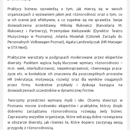
Praktycy biznesu opowiedzą o tym, jak mierzą się w swoich
organizacjach z wyzwaniem jakim jest różnorodność oraz o tym, co
w ich ocenie jest efektywne, a co zupełnie się nie sprawdza. Swoje
doświadczenia przedstawią: Mikołaj Illukowicz (Kancelaria M.
Illukowicz i Partnerzy), Przemysław Kieliszewski (Dyrektor Teatru
Muzycznego w Poznaniu), Jolanta Musielak (Członek Zarządu ds.
Personalnych Volkswagen Poznań), Agata Landzwójczak (HR Manager
w STX Next).
Praktyczne warsztaty w podgrupach moderowane przez ekspertów
diversity. Punktem wyjścia będą kluczowe wymiary różnorodności –
m.in. wiek, interkulturowość, niepełnosprawność, równowaga praca-
życie etc. w kontekście ich znaczenia dla poszczególnych procesów
HR (rekrutacja, motywacja, rozwój) oraz dla wyników osiąganych
przez firmy. Konkretne przykłady i dyskusja bazująca na
doświadczeniach uczestników w dynamicznej formie.
Tworzymy przestrzeń wymiany myśli i idei. Chcemy stworzyć w
Poznaniu mocne środowisko ekspertów i praktyków, którzy dzięki
dobremu zarządzaniu różnorodnością rozwijają swój biznes.
Zapraszamy wszystkie organizacje, które wdrażają dobre rozwiązania
w obszarze diversity, jak również te, które dopiero zaczynają swoją
przygodę z różnorodnością.