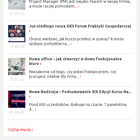
Project Manager (PM) jest niejako filarem w swojej firmie,
a może raczej pomostem...
21.09.22
Już niedługo rusza XXII Forum Praktyki Gospodarczej
Chcesz wiedzieć, jak kryzys przekuć w szansę? A może
szukasz pomysłów na...
12.09.22
Home office – jak stworzyć w domu funkcjonalne
biuro
Niezależnie od tego, czy jesteś freelancerem, czy
pracujesz zdalnie dla firmy...
15.07.22
Nowa Nadzieja – Podsumowanie XIX Edycji Kursu Na...
Pond 600 uczestników, dyskusje na czacie, 7 panelistów,
4...
03.06.22
Czytaj więcej