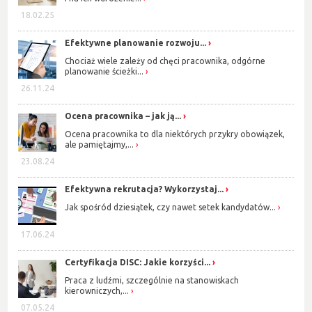
18.02.25
Efektywne planowanie rozwoju...
Chociaż wiele zależy od chęci pracownika, odgórne
planowanie ścieżki...
26.11.24
Ocena pracownika – jak ją...
Ocena pracownika to dla niektórych przykry obowiązek,
ale pamiętajmy,...
23.08.24
Efektywna rekrutacja? Wykorzystaj...
Jak spośród dziesiątek, czy nawet setek kandydatów...
17.06.24
Certyfikacja DISC: Jakie korzyści...
Praca z ludźmi, szczególnie na stanowiskach
kierowniczych,...
07.05.24