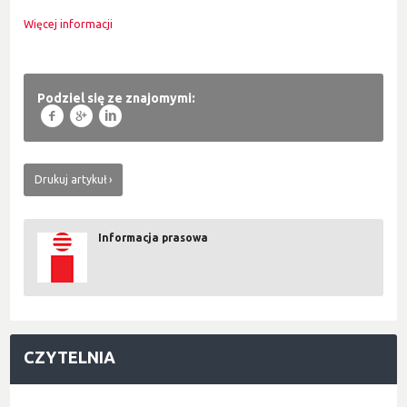
Więcej informacji
Podziel się ze znajomymi:
f
g
l
Drukuj artykuł
Informacja prasowa
CZYTELNIA