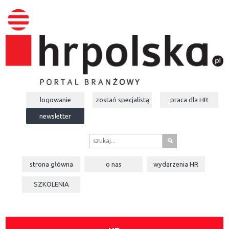
logowanie
zostań specjalistą
praca dla
HR
newsletter
s
strona główna
o nas
wydarzenia
HR
SZKOLENIA