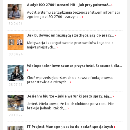
Audyt ISO 27001 oczami HR – jak przygotować...
Audyt systemu zarządzania bezpieczeństwem informacji
zgodnego z ISO 27001 zaczyna...
30.04.26
Jak budować angażującą i zachęcającą do pracy...
Motywacja i zaangażowanie pracowników to jedne z
najważniejszych...
09.04.24
Wielopokoleniowe szanse przyszłości. Szacunek dla...
Choć w przedsiębiorstwach od zawsze funkcjonowali
przedstawiciele różnych...
28.07.23
Jesień w biurze – jakie warunki pracy sprzyjają...
Jesień. Wielu powie, że to ich ulubiona pora roku. Nie
brakuje jednak i takich,...
28.10.22
IT Project Manager, osoba do zadań specjalnych