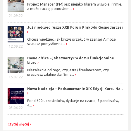
Project Manager (PM) jest niejako filarem w swojej firmie,
a może raczej pomostem...
21.09.22
Już niedługo rusza XXII Forum Praktyki Gospodarczej
Chcesz wiedzieć, jak kryzys przekuć w szansę? A może
szukasz pomysłów na...
12.09.22
Home office – jak stworzyć w domu funkcjonalne
biuro
Niezależnie od tego, czy jesteś freelancerem, czy
pracujesz zdalnie dla firmy...
15.07.22
Nowa Nadzieja – Podsumowanie XIX Edycji Kursu Na...
Pond 600 uczestników, dyskusje na czacie, 7 panelistów,
4...
03.06.22
Czytaj więcej