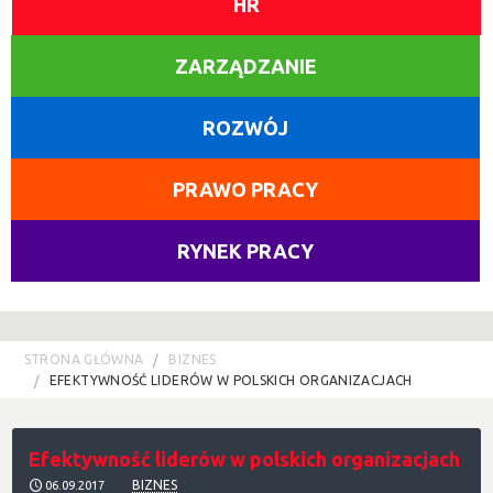
HR
ZARZĄDZANIE
ROZWÓJ
PRAWO PRACY
RYNEK PRACY
STRONA GŁÓWNA
BIZNES
EFEKTYWNOŚĆ LIDERÓW W POLSKICH ORGANIZACJACH
Efektywność liderów w polskich organizacjach
BIZNES
06.09.2017