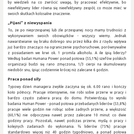
by wiedzieli na co zwrócić uwagę, by pracować efektywnie, bo
nieefektywny lider równa się nieefektywny zespół, co może mieć w
swoich skutkach kolosalne znaczenie.
„Pijani” z niewyspania
To, że po nieprzespanej lub źle przespanej nocy mamy trudności z
wykonywaniem swoich obowiązków - wszyscy wiemy. Jednak
nawarstwianie się braku dobrego snu przez kilka dni z rzędu wpływa
już bardzo znacząco na ograniczenie psychoruchowe, porównywalne
z posiadaniem we krwi ok. 1 promila alkoholu. A ile śpią liderzy?
Według badań Humana Power ponad połowa (55,1%) szefów polskich
organizacji budzi się rano zmęczona, 1/3 cierpi na skumulowany
niedobór snu, śpiąc codziennie krócej niż zalecane 6 godzin.
Praca ponad siły
Typowy dzień managera zwykle zaczyna się ok. 6.00 rano i kończy
koło północy. Pracuje intensywnie, nie robi sobie przerw w pracy i
bardzo często zabiera pracę do domu. Potwierdzają to wyniki
badania Human Power - ponad połowa przebadanych liderów (53,8%)
pracuje wiele godzin nie robiąc sobie żadnych przerw, a większość
(60,1%) nie odpoczywa nawet przez zalecane 10 minut co dwie
godziny pracy. Pozostali, nawet podczas przerw, myślą o pracy i
kolejnych zadaniach do wykonania. ¾ liderów (75%) pracuje
standardowo więcej niż 40 godzin tygodniowo, a ponad połowa