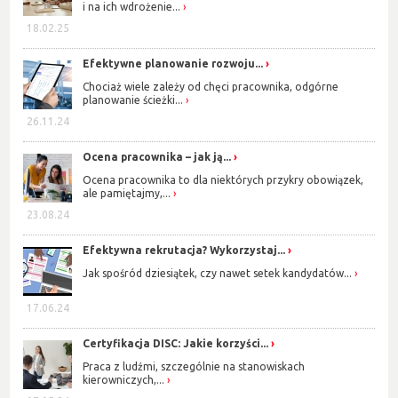
i na ich wdrożenie...
18.02.25
Efektywne planowanie rozwoju...
Chociaż wiele zależy od chęci pracownika, odgórne
planowanie ścieżki...
26.11.24
Ocena pracownika – jak ją...
Ocena pracownika to dla niektórych przykry obowiązek,
ale pamiętajmy,...
23.08.24
Efektywna rekrutacja? Wykorzystaj...
Jak spośród dziesiątek, czy nawet setek kandydatów...
17.06.24
Certyfikacja DISC: Jakie korzyści...
Praca z ludźmi, szczególnie na stanowiskach
kierowniczych,...