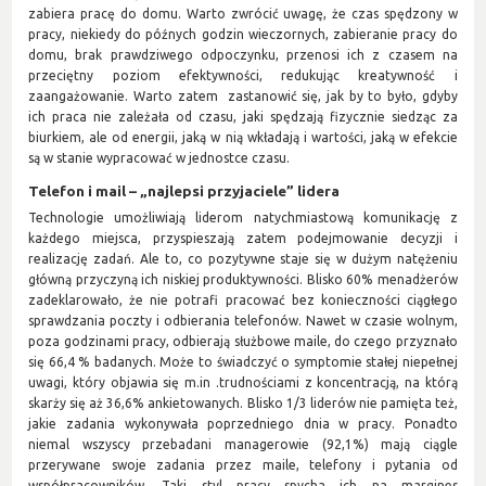
zabiera pracę do domu. Warto zwrócić uwagę, że czas spędzony w
pracy, niekiedy do późnych godzin wieczornych, zabieranie pracy do
domu, brak prawdziwego odpoczynku, przenosi ich z czasem na
przeciętny poziom efektywności, redukując kreatywność i
zaangażowanie. Warto zatem zastanowić się, jak by to było, gdyby
ich praca nie zależała od czasu, jaki spędzają fizycznie siedząc za
biurkiem, ale od energii, jaką w nią wkładają i wartości, jaką w efekcie
są w stanie wypracować w jednostce czasu.
Telefon i mail – „najlepsi przyjaciele” lidera
Technologie umożliwiają liderom natychmiastową komunikację z
każdego miejsca, przyspieszają zatem podejmowanie decyzji i
realizację zadań. Ale to, co pozytywne staje się w dużym natężeniu
główną przyczyną ich niskiej produktywności. Blisko 60% menadżerów
zadeklarowało, że nie potrafi pracować bez konieczności ciągłego
sprawdzania poczty i odbierania telefonów. Nawet w czasie wolnym,
poza godzinami pracy, odbierają służbowe maile, do czego przyznało
się 66,4 % badanych. Może to świadczyć o symptomie stałej niepełnej
uwagi, który objawia się m.in .trudnościami z koncentracją, na którą
skarży się aż 36,6% ankietowanych. Blisko 1/3 liderów nie pamięta też,
jakie zadania wykonywała poprzedniego dnia w pracy. Ponadto
niemal wszyscy przebadani managerowie (92,1%) mają ciągle
przerywane swoje zadania przez maile, telefony i pytania od
współpracowników. Taki styl pracy spycha ich na margines