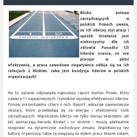
Blisko połowa
zarządzających w
polskich firmach uważa,
że ich obecny styl pracy i
sposób działania jest
niekorzystny dla ich
zdrowia. Ponadto 1/3
liderów ocenia, że nie
pracuje w pełni
efektywnie, a praca zawodowa negatywnie odbija się na ich
relacjach z bliskimi. Jaka jest kondycja liderów w polskich
organizacjach?
Na to pytanie odpowiada najnowszy raport Human Power, który
zawiera 11 najważniejszych czynników wysokiej efektywności liderów.
Poniżej prezentujemy cztery z nich. Raport wskazuje najważniejsze
obszary, które przekładają się na energię i efektywność osób
zarządzających. Współcześni liderzy nie tylko kierują zespołami, ale
też wyznaczają kierunki działań i co istotnie – muszą adekwatnie
reagować na dynamicznie zachodzące zmiany. Współtworzą też
kulturę organizacji, także tę związaną ze stylem pracy. Ważne zatem,