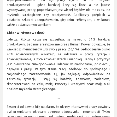
produktywności – gdzie bardziej liczy się ilość, a nie jakość
wykonywanej pracy, popełnianych jest więcej błędów, nie ma czasu na
myślenie strategiczne czy kreatywność. Bezlitosny pośpiech w
działaniu szkodzi zaangażowaniu, głębokim refleksjom, a w końcu
także dostarczanym wynikom.
Lider w równowadze?
Liderzy, którzy czują się szczęśliwi, są nawet o 31% bardziej
produktywni. Badanie zrealizowane przez Human Power pokazuje, że
większość menadżerów lubi swoją pracę (66,1%). Jednocześnie blisko
40% ankietowanych wskazało, że odczuwa w pracy irytację i
zniecierpliwienie, a 25% również strach i niepokój. Jedną z przyczyn
jest nieustanne funkcjonowanie liderów w niedoczasie, pośpiechu,
napięciu i presji. W tym stanie tracą zdolność do spokojnego i
racjonalnego zastanowienia się, jak najlepiej odpowiedzieć na
zaistniałą sytuację - stają się bardziej zdawkowi, zadaniowi,
skoncentrowani na celu, mniej twórczy i kreatywni oraz mają niski
poziom myślenia strategicznego.
...
Eksperci od dawna biją na alarm, że okresy intensywnej pracy powinny
być przeplatane okresami pełnego odpoczynku i regeneracji. Tylko
rytmiczne przechodzenie od pełnej mobilizacji do odpoczynku