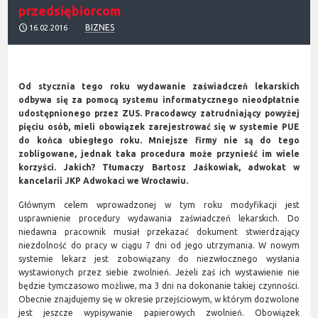
przedsiębiorcom
BIZNES
16.02.2016
Od stycznia tego roku wydawanie zaświadczeń lekarskich
odbywa się za pomocą systemu informatycznego nieodpłatnie
udostępnionego przez ZUS. Pracodawcy zatrudniający powyżej
pięciu osób, mieli obowiązek zarejestrować się w systemie PUE
do końca ubiegłego roku. Mniejsze firmy nie są do tego
zobligowane, jednak taka procedura może przynieść im wiele
korzyści. Jakich? Tłumaczy Bartosz Jaśkowiak, adwokat w
kancelarii JKP Adwokaci we Wrocławiu.
Głównym celem wprowadzonej w tym roku modyfikacji jest
usprawnienie procedury wydawania zaświadczeń lekarskich. Do
niedawna pracownik musiał przekazać dokument stwierdzający
niezdolność do pracy w ciągu 7 dni od jego utrzymania. W nowym
systemie lekarz jest zobowiązany do niezwłocznego wysłania
wystawionych przez siebie zwolnień. Jeżeli zaś ich wystawienie nie
będzie tymczasowo możliwe, ma 3 dni na dokonanie takiej czynności.
Obecnie znajdujemy się w okresie przejściowym, w którym dozwolone
jest jeszcze wypisywanie papierowych zwolnień. Obowiązek