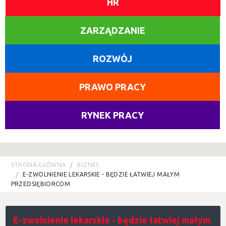
HR
ZARZĄDZANIE
ROZWÓJ
PRAWO PRACY
RYNEK PRACY
STRONA GŁÓWNA
BIZNES
E-ZWOLNIENIE LEKARSKIE - BĘDZIE ŁATWIEJ MAŁYM
PRZEDSIĘBIORCOM
E-zwolnienie lekarskie - będzie łatwiej małym