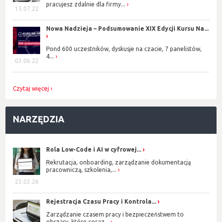
pracujesz zdalnie dla firmy...
15.07.22
Nowa Nadzieja – Podsumowanie XIX Edycji Kursu Na...
Pond 600 uczestników, dyskusje na czacie, 7 panelistów,
4...
03.06.22
Czytaj więcej
NARZĘDZIA
Rola Low-Code i AI w cyfrowej...
Rekrutacja, onboarding, zarządzanie dokumentacją
pracowniczą, szkolenia,...
23.03.26
Rejestracja Czasu Pracy i Kontrola...
Zarządzanie czasem pracy i bezpieczeństwem to
obszary, które coraz...