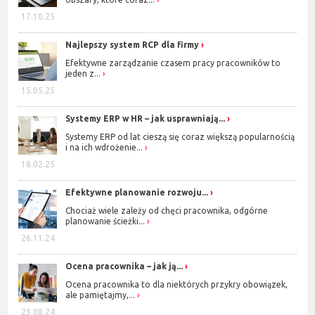
17.10.25
Najlepszy system RCP dla firmy
Efektywne zarządzanie czasem pracy pracowników to
jeden z...
15.05.25
Systemy ERP w HR – jak usprawniają...
Systemy ERP od lat cieszą się coraz większą popularnością
i na ich wdrożenie...
18.02.25
Efektywne planowanie rozwoju...
Chociaż wiele zależy od chęci pracownika, odgórne
planowanie ścieżki...
26.11.24
Ocena pracownika – jak ją...
Ocena pracownika to dla niektórych przykry obowiązek,
ale pamiętajmy,...
23.08.24