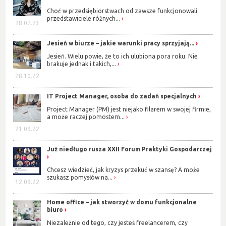
Choć w przedsiębiorstwach od zawsze funkcjonowali
przedstawiciele różnych...
28.07.23
Jesień w biurze – jakie warunki pracy sprzyjają...
Jesień. Wielu powie, że to ich ulubiona pora roku. Nie
brakuje jednak i takich,...
28.10.22
IT Project Manager, osoba do zadań specjalnych
Project Manager (PM) jest niejako filarem w swojej firmie,
a może raczej pomostem...
21.09.22
Już niedługo rusza XXII Forum Praktyki Gospodarczej
Chcesz wiedzieć, jak kryzys przekuć w szansę? A może
szukasz pomysłów na...
12.09.22
Home office – jak stworzyć w domu funkcjonalne
biuro
Niezależnie od tego, czy jesteś freelancerem, czy