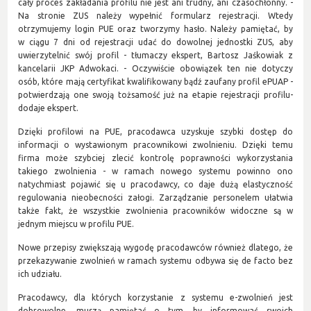
cały proces zakładania profilu nie jest ani trudny, ani czasochłonny. -
Na stronie ZUS należy wypełnić formularz rejestracji. Wtedy
otrzymujemy login PUE oraz tworzymy hasło. Należy pamiętać, by
w ciągu 7 dni od rejestracji udać do dowolnej jednostki ZUS, aby
uwierzytelnić swój profil - tłumaczy ekspert, Bartosz Jaśkowiak z
kancelarii JKP Adwokaci. - Oczywiście obowiązek ten nie dotyczy
osób, które mają certyfikat kwalifikowany bądź zaufany profil ePUAP -
potwierdzają one swoją tożsamość już na etapie rejestracji profilu-
dodaje ekspert.
Dzięki profilowi na PUE, pracodawca uzyskuje szybki dostęp do
informacji o wystawionym pracownikowi zwolnieniu. Dzięki temu
firma może szybciej zlecić kontrolę poprawności wykorzystania
takiego zwolnienia - w ramach nowego systemu powinno ono
natychmiast pojawić się u pracodawcy, co daje dużą elastyczność
regulowania nieobecności załogi. Zarządzanie personelem ułatwia
także fakt, że wszystkie zwolnienia pracowników widoczne są w
jednym miejscu w profilu PUE.
Nowe przepisy zwiększają wygodę pracodawców również dlatego, że
przekazywanie zwolnień w ramach systemu odbywa się de facto bez
ich udziału.
Pracodawcy, dla których korzystanie z systemu e-zwolnień jest
dobrowolne, muszą pamiętać o tym, by informować swoich