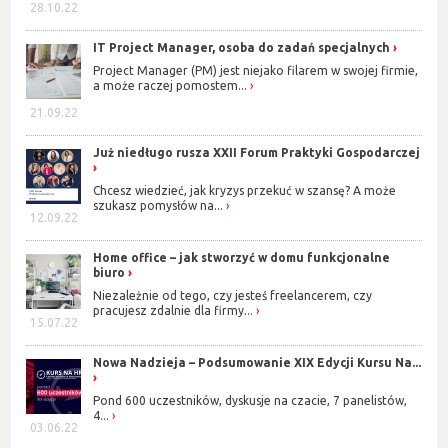
28.10.22
IT Project Manager, osoba do zadań specjalnych
Project Manager (PM) jest niejako filarem w swojej firmie,
a może raczej pomostem...
21.09.22
Już niedługo rusza XXII Forum Praktyki Gospodarczej
Chcesz wiedzieć, jak kryzys przekuć w szansę? A może
szukasz pomysłów na...
12.09.22
Home office – jak stworzyć w domu funkcjonalne
biuro
Niezależnie od tego, czy jesteś freelancerem, czy
pracujesz zdalnie dla firmy...
15.07.22
Nowa Nadzieja – Podsumowanie XIX Edycji Kursu Na...
Pond 600 uczestników, dyskusje na czacie, 7 panelistów,
4...
03.06.22