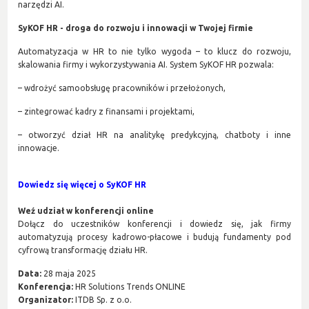
narzędzi AI.
SyKOF HR - droga do rozwoju i innowacji w Twojej firmie
Automatyzacja w HR to nie tylko wygoda – to klucz do rozwoju,
skalowania firmy i wykorzystywania AI. System SyKOF HR pozwala:
– wdrożyć samoobsługę pracowników i przełożonych,
– zintegrować kadry z finansami i projektami,
– otworzyć dział HR na analitykę predykcyjną, chatboty i inne
innowacje.
Dowiedz się więcej o SyKOF HR
Weź udział w konferencji online
Dołącz do uczestników konferencji i dowiedz się, jak firmy
automatyzują procesy kadrowo-płacowe i budują fundamenty pod
cyfrową transformację działu HR.
Data:
28 maja 2025
Konferencja:
HR Solutions Trends ONLINE
Organizator:
ITDB Sp. z o.o.