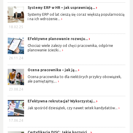
Systemy ERP w HR – jak usprawniają...
Systemy ERP od lat cieszą się coraz większą popularnością
i na ich wdrożenie...
18.02.25
Efektywne planowanie rozwoju...
Chociaż wiele zależy od chęci pracownika, odgórne
planowanie ścieżki...
26.11.24
Ocena pracownika – jak ją...
Ocena pracownika to dla niektórych przykry obowiązek,
ale pamiętajmy,...
23.08.24
Efektywna rekrutacja? Wykorzystaj...
Jak spośród dziesiątek, czy nawet setek kandydatów...
17.06.24
Certyfikacja DISC: Jakie korzyści...