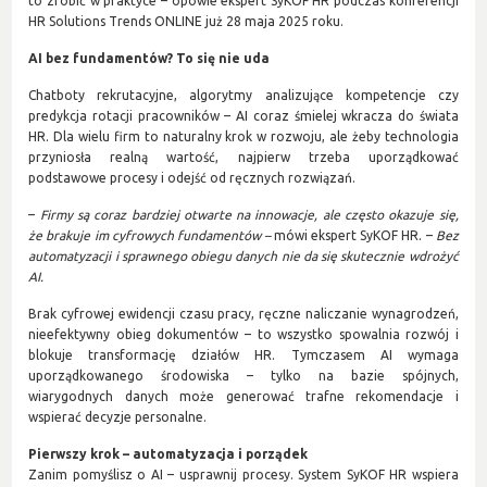
to zrobić w praktyce – opowie ekspert SyKOF HR podczas konferencji
HR Solutions Trends ONLINE już 28 maja 2025 roku.
AI bez fundamentów? To się nie uda
Chatboty rekrutacyjne, algorytmy analizujące kompetencje czy
predykcja rotacji pracowników – AI coraz śmielej wkracza do świata
HR. Dla wielu firm to naturalny krok w rozwoju, ale żeby technologia
przyniosła realną wartość, najpierw trzeba uporządkować
podstawowe procesy i odejść od ręcznych rozwiązań.
–
Firmy są coraz bardziej otwarte na innowacje, ale często okazuje się,
że brakuje im cyfrowych fundamentów –
mówi ekspert SyKOF HR. –
Bez
automatyzacji i sprawnego obiegu danych nie da się skutecznie wdrożyć
AI.
Brak cyfrowej ewidencji czasu pracy, ręczne naliczanie wynagrodzeń,
nieefektywny obieg dokumentów – to wszystko spowalnia rozwój i
blokuje transformację działów HR. Tymczasem AI wymaga
uporządkowanego środowiska – tylko na bazie spójnych,
wiarygodnych danych może generować trafne rekomendacje i
wspierać decyzje personalne.
Pierwszy krok – automatyzacja i porządek
Zanim pomyślisz o AI – usprawnij procesy. System SyKOF HR wspiera