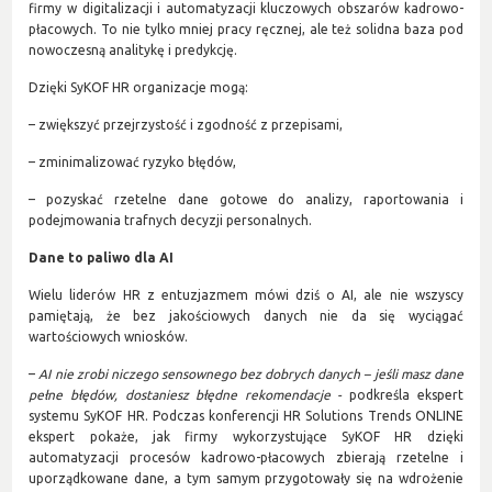
firmy w digitalizacji i automatyzacji kluczowych obszarów kadrowo-
płacowych. To nie tylko mniej pracy ręcznej, ale też solidna baza pod
nowoczesną analitykę i predykcję.
Dzięki SyKOF HR organizacje mogą:
– zwiększyć przejrzystość i zgodność z przepisami,
– zminimalizować ryzyko błędów,
– pozyskać rzetelne dane gotowe do analizy, raportowania i
podejmowania trafnych decyzji personalnych.
Dane to paliwo dla AI
Wielu liderów HR z entuzjazmem mówi dziś o AI, ale nie wszyscy
pamiętają, że bez jakościowych danych nie da się wyciągać
wartościowych wniosków.
–
AI nie zrobi niczego sensownego bez dobrych danych – jeśli masz dane
pełne błędów, dostaniesz błędne rekomendacje -
podkreśla ekspert
systemu SyKOF HR. Podczas konferencji HR Solutions Trends ONLINE
ekspert pokaże, jak firmy wykorzystujące SyKOF HR dzięki
automatyzacji procesów kadrowo-płacowych zbierają rzetelne i
uporządkowane dane, a tym samym przygotowały się na wdrożenie