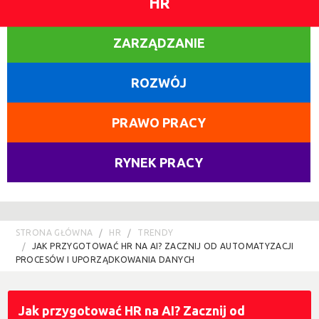
HR
ZARZĄDZANIE
ROZWÓJ
PRAWO PRACY
RYNEK PRACY
STRONA GŁÓWNA
HR
TRENDY
JAK PRZYGOTOWAĆ HR NA AI? ZACZNIJ OD AUTOMATYZACJI
PROCESÓW I UPORZĄDKOWANIA DANYCH
Jak przygotować HR na AI? Zacznij od