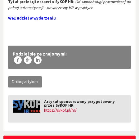
Tytuł prelekcji eksperta SyKOF HR
:
Od samoobsługi pracowniczej do
pełnej automatyzacji – nowoczesny HR w praktyce
Weź udział w wydarzeniu
Podziel się ze znajomymi:
f
g
l
Drukuj artykuł
Artykuł sponsorowany przygotowany
przez SyKOF HR
https://sykof.pl/hr/