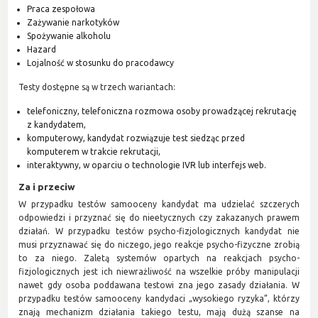
Praca zespołowa
Zażywanie narkotyków
Spożywanie alkoholu
Hazard
Lojalność w stosunku do pracodawcy
Testy dostępne są w trzech wariantach:
telefoniczny, telefoniczna rozmowa osoby prowadzącej rekrutację
z kandydatem,
komputerowy, kandydat rozwiązuje test siedząc przed
komputerem w trakcie rekrutacji,
interaktywny, w oparciu o technologie IVR lub interfejs web.
Za i przeciw
W przypadku testów samooceny kandydat ma udzielać szczerych
odpowiedzi i przyznać się do nieetycznych czy zakazanych prawem
działań. W przypadku testów psycho-fizjologicznych kandydat nie
musi przyznawać się do niczego, jego reakcje psycho-fizyczne zrobią
to za niego. Zaletą systemów opartych na reakcjach psycho-
fizjologicznych jest ich niewrażliwość na wszelkie próby manipulacji
nawet gdy osoba poddawana testowi zna jego zasady działania. W
przypadku testów samooceny kandydaci „wysokiego ryzyka”, którzy
znają mechanizm działania takiego testu, mają dużą szanse na