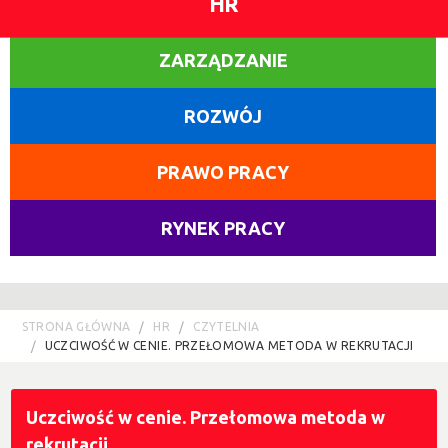
HR
ZARZĄDZANIE
ROZWÓJ
PRAWO PRACY
RYNEK PRACY
STRONA GŁÓWNA
HR
CZYTELNIA
UCZCIWOŚĆ W CENIE. PRZEŁOMOWA METODA W REKRUTACJI
Uczciwość w cenie. Przełomowa metoda w
rekrutacji