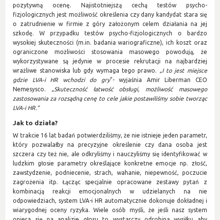
pozytywną ocenę. Najistotniejszą cechą testów psycho-
fizjologicznych jest możliwość określenia czy dany kandydat stara się
o zatrudnienie w firmie z góry założonym celem działania na jej
szkodę. W przypadku testów psycho-fizjologicznych o bardzo
wysokiej skuteczności (m.in. badania wariograficzne), ich koszt oraz
ograniczone możliwości stosowania masowego powodują, że
wykorzystywane są jedynie w procesie rekrutacji na najbardziej
wrażliwe stanowiska lub gdy wymaga tego prawo. „
I to jest miejsce
gdzie LVA-i HR wchodzi do gry
”- wyjaśnia Amir Liberman CEO
Nemesysco. „
Skuteczność łatwość obsługi, możliwość masowego
zastosowania za rozsądną cenę to cele jakie postawiliśmy sobie tworząc
LVA-i HR.”
Jak to działa?
W trakcie 16 lat badań potwierdziliśmy, że nie istnieje jeden parametr,
który pozwalałby na precyzyjne określenie czy dana osoba jest
szczera czy też nie, ale odkryliśmy i nauczyliśmy się identyfikować w
ludzkim głosie parametry określające konkretne emocje np. złość,
zawstydzenie, podniecenie, strach, wahanie, niepewność, poczucie
zagrożenia itp. Łącząc specjalnie opracowane zestawy pytań z
kombinacją reakcji emocjonalnych w udzielanych na nie
odpowiedziach, system LVA-i HR automatycznie dokonuje dokładnej i
wiarygodnej oceny ryzyka. Wiele osób myśli, że jeśli nasz system
opiera się na analizie głosu to wystarczy odrobina wysiłku aby