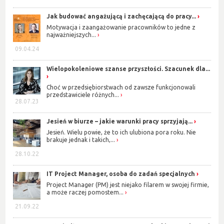
Jak budować angażującą i zachęcającą do pracy...
Motywacja i zaangażowanie pracowników to jedne z
najważniejszych...
09.04.24
Wielopokoleniowe szanse przyszłości. Szacunek dla...
Choć w przedsiębiorstwach od zawsze funkcjonowali
przedstawiciele różnych...
28.07.23
Jesień w biurze – jakie warunki pracy sprzyjają...
Jesień. Wielu powie, że to ich ulubiona pora roku. Nie
brakuje jednak i takich,...
28.10.22
IT Project Manager, osoba do zadań specjalnych
Project Manager (PM) jest niejako filarem w swojej firmie,
a może raczej pomostem...
21.09.22