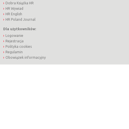
Dobra Książka HR
HR Wywiad
HR English
HR Poland Journal
Dla użytkowników:
Logowanie
Rejestracja
Polityka cookies
Regulamin
Obowiązek informacyjny