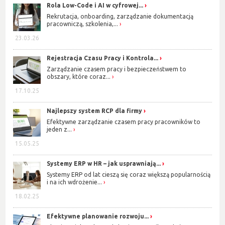
Rola Low-Code i AI w cyfrowej...
Rekrutacja, onboarding, zarządzanie dokumentacją
pracowniczą, szkolenia,...
23.03.26
Rejestracja Czasu Pracy i Kontrola...
Zarządzanie czasem pracy i bezpieczeństwem to
obszary, które coraz...
17.10.25
Najlepszy system RCP dla firmy
Efektywne zarządzanie czasem pracy pracowników to
jeden z...
15.05.25
Systemy ERP w HR – jak usprawniają...
Systemy ERP od lat cieszą się coraz większą popularnością
i na ich wdrożenie...
18.02.25
Efektywne planowanie rozwoju...