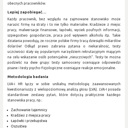
obecnych pracowników.
Lepiej zapobiegać…
Każdy pracownik, bez względu na zajmowane stanowisko może
narazić firmę na straty i to nie tylko materialne. Kradzieże z miejsc
pracy, malwersacje finansowe, łapówki, wyciek poufnych informacji,
szpiegostwo gospodarcze, praca pod wpływem alkoholu itp. Takie
działania powodują, że rocznie polskie firmy tracą dziesiątki miliardów
dolarów! Odkąd prawo zabrania pytania o niekaralność, testy
uczciwości stały się popularnym narzędziem rekrutacyjnym mającym
na celu wskazanie osób potencjalnie „nieuczciwych”. Testy te można
podzielić na dwie grupy: testy samooceny oceniające odpowiedzi
pisane i testy psycho-fizjologiczne oceniające reakcje emocjonalne.
Metodologia badania
LVA-i HR łączy w sobie unikalną metodologię zaawansowanych
kwestionariuszy z wielopoziomową analizą głosu (LVA). LVA-I posiada
standardowe zestawy pytań, które dotyczą praktycznie każdego
stanowiska pracy, np.:
Zachowanie tajemnicy
Kradzież z miejsca pracy
Łapówki i przekupstwa
Oszustwa