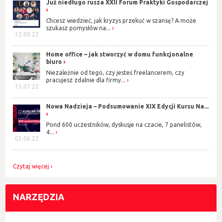
Już niedługo rusza XXII Forum Praktyki Gospodarczej
Chcesz wiedzieć, jak kryzys przekuć w szansę? A może
szukasz pomysłów na...
12.09.22
Home office – jak stworzyć w domu funkcjonalne
biuro
Niezależnie od tego, czy jesteś freelancerem, czy
pracujesz zdalnie dla firmy...
15.07.22
Nowa Nadzieja – Podsumowanie XIX Edycji Kursu Na...
Pond 600 uczestników, dyskusje na czacie, 7 panelistów,
4...
03.06.22
Czytaj więcej
NARZĘDZIA