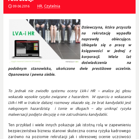
HR
,
Czytelnia
09.06.2016
Dziewczyna, która przyszła
na rekrutację wypadła
naprawdę obiecująco.
Ubiegała się o pracę w
księgowości w jednej z
korporacji. Wiele lat
doświadczenia na
podobnym stanowisku, ukończone dwie prestiżowe uczelnie.
Opanowana i pewna siebie.
To jednak nie zwiodło systemu oceny LVA-i HR – analiza jej głosu
wskazała wysokie ryzyko związane z hazardem. W oparciu o wskazania
LVA-i HR w trakcie dalszej rozmowy okazało się, że brat kandydatki jest
nałogowym hazardzistą i tonie w długach – aby uniknąć ryzyka
malwersacji podjęto decyzję o nie zatrudnianiu kandydatki.
Ten przykład i wiele innych pokazuje jak istotną rolą w zapewnieniu
bezpieczeństwa biznesu stanowi skuteczna ocena ryzyka kadrowego
zarówno na poziomie rekrutacji jak i okresowej ocenie uczciwości