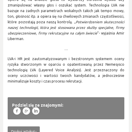
zmanipulować własny głos i oszukać system. Technologia LVA nie
bazuje na żadnych parametrach wokalnych takich jak tempo mowy,
ton, głośność itp. a opiera się na chwilowych zmianach częstotliwości,
które pozostają poza naszą kontrolą. „
Potwierdzeniem skuteczności
naszej technologii, która jest stosowana przez służby specjalne, firmy
ubezpieczeniowe, firmy rekrutacyjne na całym świecie
”- wyjaśnia Amir
Liberman.
…
LVA-i HR jest zautomatyzowanym i bezstronnym systemem oceny
ryzyka stworzonym w oparciu o opatentowaną przez Nemesysco
technologię LVA (Layered Voice Analysis). Jest przeznaczony do
oceny uczciwości i wartości twoich kandydatów, a jednocześnie
minimalizuje koszty i czas procesu rekrutacji.
Podziel się ze znajomymi:
f
g
l
Drukuj artykuł