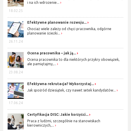
i na ich wdrożenie...
18.02.25
Efektywne planowanie rozwoju...
Chociaż wiele zależy od chęci pracownika, odgórne
planowanie ścieżki...
26.11.24
Ocena pracownika – jak ją...
Ocena pracownika to dla niektórych przykry obowiązek,
ale pamiętajmy,...
23.08.24
Efektywna rekrutacja? Wykorzystaj...
Jak spośród dziesiątek, czy nawet setek kandydatów...
17.06.24
Certyfikacja DISC: Jakie korzyści...
Praca z ludźmi, szczególnie na stanowiskach
kierowniczych,...