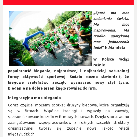
„
Sport ma moc
zmieniania świata.
Ma moc
inspirowania. Ma
rzadko spotykaną
moc jednoczenia
ludzi”
N.Mandela
W Polsce wciąż
rośnie
popularność biegania, najprostszej i najbardziej naturalnej
formy aktywności sportowej. Śmiało można stwierdzić, że
biegowe szaleństwo zaczęło wyznaczać nowy styl życia.
Bieganie na dobre przeniknęło również do firm.
Integracyjna moc biegania
Coraz częściej możemy spotkać drużyny biegowe, które organizują
się w firmach. Wspólne treningi i wyjazdy na zawody,
spersonalizowane koszulki w firmowych barwach. Dzięki sportowemu
zaangażowaniu współpracowników z różnych szczebli struktury
organizacyjnej tworzy się zupełnie nowa jakość relacji
międzyludzkich.