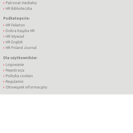
Patronat medialny
HR Biblioteczka
Podkategorie:
HR Felieton
Dobra Książka HR
HR Wywiad
HR English
HR Poland Journal
Dla użytkowników:
Logowanie
Rejestracja
Polityka cookies
Regulamin
Obowiązek informacyjny