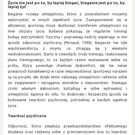
Życie nie jest po to, by lepiej biegać, bieganie jest po to, by
lepiej żyć
Bieganie rozwija umiejętności, które z powodzeniem możemy
wykorzystać w innych aspektach życia. Zaangażowanie się w
aktywność sportową może skutkować trensferem umiejętności na
inne obszary życia. Badania pokazują, że regularne treningi
budują wytrzymałość fizyczną i poprawiają nastrój wspierając w ten
sposób odporność psychiczną (Persaud, 1998). Biegacze nie tyle
współzawodniczą z innymi, co zmagają się z własnymi
niedoskonałościami. Starty w zawodach, trudy treningu, realizowanie
planu treningowego, to za każdym razem wystawianie siebie na
próbę, która powoduje chwilowy dyskomfort, ale nie niesie
poważnych konsekwencji w razie niepowodzenia. Sportowcy narażeni
są na porażki, ale dzięki temu nabywają umiejętności radzenia sobie
ze zwątpieniem i wyciągania wniosków z niepowodzeń. Stawiając
czoło własnym słabościom, kształtują w sobie wytrwałość i
umiejętność dążenia do celu. To doskonały i bezpieczny sposób na
budowanie twardości psychicznej, potrzebnej w każdym aspekcie
życia.
Twardość psychiczna
Odporność, która zwiększa prawdopodobieństwo efektywnego
działania oraz radzenia sobie z przeciwnościami losu to twardość