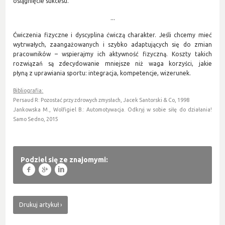
osiągnięcie sukcesu.
...
Ćwiczenia fizyczne i dyscyplina ćwiczą charakter. Jeśli chcemy mieć
wytrwałych, zaangażowanych i szybko adaptujących się do zmian
pracowników – wspierajmy ich aktywność fizyczną. Koszty takich
rozwiązań są zdecydowanie mniejsze niż waga korzyści, jakie
płyną z uprawiania sportu: integracja, kompetencje, wizerunek.
Bibliografia:
Persaud R: Pozostać przy zdrowych zmysłach, Jacek Santorski & Co, 1998
Jankowska M., Wolfigiel B.: Automotywacja. Odkryj w sobie siłę do działania!
Samo Sedno, 2015
Podziel się ze znajomymi:
f
g
l
Drukuj artykuł