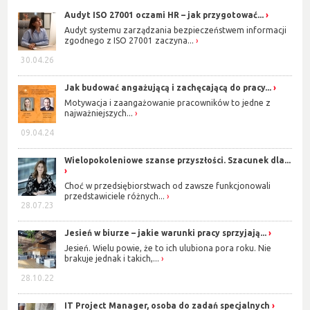
Audyt ISO 27001 oczami HR – jak przygotować...
Audyt systemu zarządzania bezpieczeństwem informacji
zgodnego z ISO 27001 zaczyna...
30.04.26
Jak budować angażującą i zachęcającą do pracy...
Motywacja i zaangażowanie pracowników to jedne z
najważniejszych...
09.04.24
Wielopokoleniowe szanse przyszłości. Szacunek dla...
Choć w przedsiębiorstwach od zawsze funkcjonowali
przedstawiciele różnych...
28.07.23
Jesień w biurze – jakie warunki pracy sprzyjają...
Jesień. Wielu powie, że to ich ulubiona pora roku. Nie
brakuje jednak i takich,...
28.10.22
IT Project Manager, osoba do zadań specjalnych