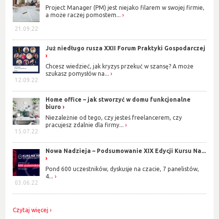
Project Manager (PM) jest niejako filarem w swojej firmie,
a może raczej pomostem...
21.09.22
Już niedługo rusza XXII Forum Praktyki Gospodarczej
Chcesz wiedzieć, jak kryzys przekuć w szansę? A może
szukasz pomysłów na...
12.09.22
Home office – jak stworzyć w domu funkcjonalne
biuro
Niezależnie od tego, czy jesteś freelancerem, czy
pracujesz zdalnie dla firmy...
15.07.22
Nowa Nadzieja – Podsumowanie XIX Edycji Kursu Na...
Pond 600 uczestników, dyskusje na czacie, 7 panelistów,
4...
03.06.22
Czytaj więcej