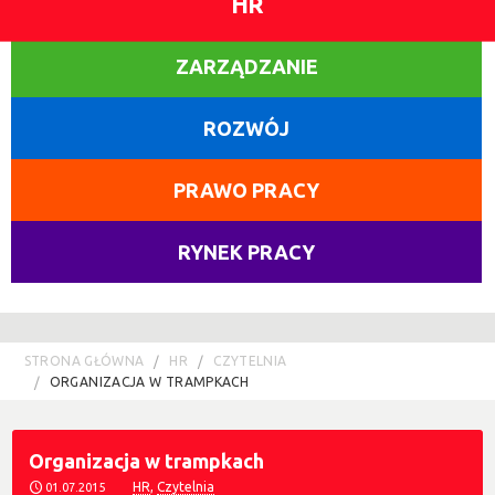
HR
ZARZĄDZANIE
ROZWÓJ
PRAWO PRACY
RYNEK PRACY
STRONA GŁÓWNA
HR
CZYTELNIA
ORGANIZACJA W TRAMPKACH
Organizacja w trampkach
HR
,
Czytelnia
01.07.2015