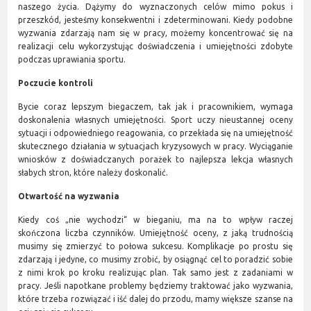
naszego życia. Dążymy do wyznaczonych celów mimo pokus i
przeszkód, jesteśmy konsekwentni i zdeterminowani. Kiedy podobne
wyzwania zdarzają nam się w pracy, możemy koncentrować się na
realizacji celu wykorzystując doświadczenia i umiejętności zdobyte
podczas uprawiania sportu.
Poczucie kontroli
Bycie coraz lepszym biegaczem, tak jak i pracownikiem, wymaga
doskonalenia własnych umiejętności. Sport uczy nieustannej oceny
sytuacji i odpowiedniego reagowania, co przekłada się na umiejętność
skutecznego działania w sytuacjach kryzysowych w pracy. Wyciąganie
wniosków z doświadczanych porażek to najlepsza lekcja własnych
słabych stron, które należy doskonalić.
Otwartość na wyzwania
Kiedy coś „nie wychodzi“ w bieganiu, ma na to wpływ raczej
skończona liczba czynników. Umiejętność oceny, z jaką trudnością
musimy się zmierzyć to połowa sukcesu. Komplikacje po prostu się
zdarzają i jedyne, co musimy zrobić, by osiągnąć cel to poradzić sobie
z nimi krok po kroku realizując plan. Tak samo jest z zadaniami w
pracy. Jeśli napotkane problemy będziemy traktować jako wyzwania,
które trzeba rozwiązać i iść dalej do przodu, mamy większe szanse na