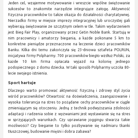
Jeden cel, wzajemne motywowanie i wreszcie wspólne świętowanie
sukcesów to znakomite narzędzie integrujące załogę. Aktywność
fizyczna pracowników to także okazja do działalności charytatywnej.
Nierzadko firmy w miejsce imprezy integracyjnej lub uroczystej gali
wybierają świętowanie ze szczytnym celem w tle. Takim wydarzeniem
jest Bieg Fair Play, organizowany przez Getin Noble Bank. Startują w
nim pracownicy i amatorzy biegania, a każde pokonane 5 km to
konkretne pieniądze przeznaczone na leczenie dzieci pracowników
Banku. Kilka dni temu zakończyła się 23-dniowa sztafeta POLRUN,
inicjatywa firmy Polpharmy. 700 pracowników biegło wzdłuż Polski, za
każde 10 km firma opłacała wyjazd na kolonię jednego
podopiecznego z domu dziecka. W taki sposób Polpharmy uczciła 80-
lecie swojego istnienia.
Sport hartuje
Dlaczego warto promować aktywność fizyczną i zdrowy styl życia
wśród pracowników? Otwartość na doświadczenia, zaangażowanie i
wysoka tolerancja na stres to pożądane cechy pracowników w ciągle
zmieniającym się otoczeniu. Jedną z technik podwyższania zdolności
adaptacji i radzenia sobie z wyzwaniami jest wystawianie się na stres
w sprzyjających warunkach. Czy uprawianie joggingu stwarza takie
możliwości? Czy bieganie to tylko pozbywanie się nadmiaru tkanki
tłuszczowej, budowanie mięśni i dobra zabawa?