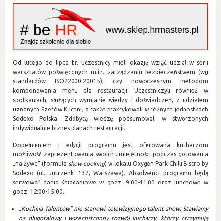
Od lutego do lipca br. uczestnicy mieli okazję wziąć udział w serii
warsztatów poświęconych m.in. zarządzaniu bezpieczeństwem (wg
standardów ISO22000:20015), czy nowoczesnym metodom
komponowania menu dla restauracji. Uczestniczyli również w
spotkaniach, służących wymianie wiedzy i doświadczeń, z udziałem
uznanych Szefów Kuchni, a także praktykowali w różnych jednostkach
Sodexo Polska. Zdobytą wiedzę podsumowali w stworzonych
indywidualnie biznes planach restauracji.
Dopełnieniem I edycji programu jest oferowana kucharzom
możliwość zaprezentowania swoich umiejętności podczas gotowania
„na żywo” (formuła
show cooking
) w lokalu Oxygen Park Chilli Bistro by
Sodexo (ul. Jutrzenki 137, Warszawa). Absolwenci programu będą
serwować dania śniadaniowe w godz. 9:00-11:00 oraz lunchowe w
godz. 12:00-15:00.
„Kuchnia Talentów” nie stanowi telewizyjnego talent show. Stawiamy
na długofalowy i wszechstronny rozwój kucharzy, którzy otrzymują