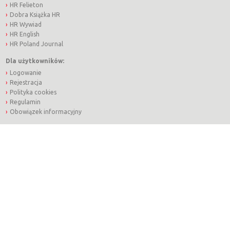
HR Felieton
Dobra Książka HR
HR Wywiad
HR English
HR Poland Journal
Dla użytkowników:
Logowanie
Rejestracja
Polityka cookies
Regulamin
Obowiązek informacyjny