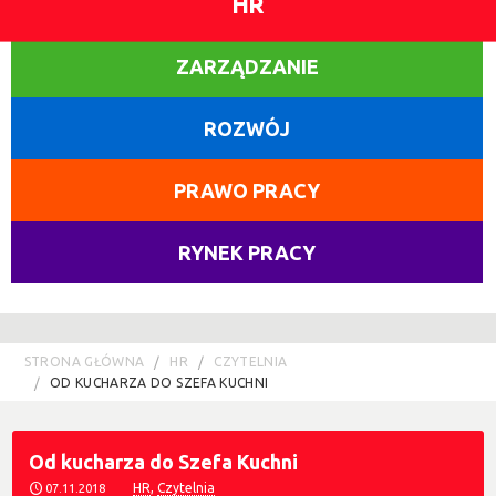
HR
ZARZĄDZANIE
ROZWÓJ
PRAWO PRACY
RYNEK PRACY
STRONA GŁÓWNA
HR
CZYTELNIA
OD KUCHARZA DO SZEFA KUCHNI
Od kucharza do Szefa Kuchni
HR
,
Czytelnia
07.11.2018