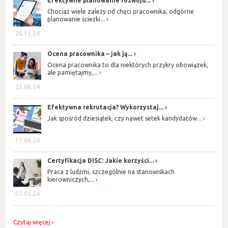
Efektywne planowanie rozwoju...
Chociaż wiele zależy od chęci pracownika, odgórne
planowanie ścieżki...
26.11.24
Ocena pracownika – jak ją...
Ocena pracownika to dla niektórych przykry obowiązek,
ale pamiętajmy,...
23.08.24
Efektywna rekrutacja? Wykorzystaj...
Jak spośród dziesiątek, czy nawet setek kandydatów...
17.06.24
Certyfikacja DISC: Jakie korzyści...
Praca z ludźmi, szczególnie na stanowiskach
kierowniczych,...
07.05.24
Czytaj więcej