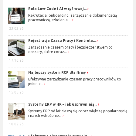
Rola Low-Code i AI w cyfrowej...
Rekrutacja, onboarding, zarządzanie dokumentacją
pracowniczą, szkolenia,...
23.03.26
Rejestracja Czasu Pracy i Kontrola...
Zarządzanie czasem pracy i bezpieczeństwem to
obszary, które coraz...
17.10.25
Najlepszy system RCP dla firmy
Efektywne zarządzanie czasem pracy pracowników to
jeden z...
15.05.25
Systemy ERP w HR – jak usprawniają...
Systemy ERP od lat cieszą się coraz większą popularnością
i na ich wdrożenie...
18.02.25