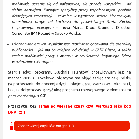
możliwość uczenia się od najlepszych, ale przede wszystkim – od
siebie nazwajem. Poznając specyfikę pracy współczesnych, prężnie
działających restauracji – również w wymiarze stricte biznesowym,
przechodzą drogę od kucharza do prawdziwego Szefa Kuchni
i sprawnego managera –
mówi Marta Diop, Segment Director
Corporate IFM Poland w Sodexo Polska.
Ukoronowaniem ich wysiłków jest możliwość gotowania dla szerokiej
publiczności – jak ma to miejsce od dzisiaj w Chilli Bistro, a także
realne możliwości pracy i awansu w strukturach krajowego lidera
w dziedzinie cateringu –
Start II edycji programu „Kuchnia Talentów” przewidywany jest na
marzec 2019 r. Docelowo inicjatywa ma objąć zasięgiem całą Polskę
(w porównaniu do obecnej edycji – obejmującej Warszawę i okolice) i,
tak jak dotychczas, łączyć ideę programu rozwojowego z elementami
peer mentoringu
i CSR.
Przeczytaj też:
Firma po wieczne czasy czyli wartości jako kod
DNA_cz.1