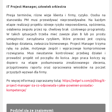
IT Project Manager, człowiek orkiestra
Presja terminów, różne wizje klienta i firmy, ryzyko. Osoba na
stanowisku PM musi przewidywać nieprzewidywalne. Na każdym
etapie realizacji projektu istnieje ryzyko niepowodzenia, opóźnienia,
osłabienia zespołu przez np. chwilowy brak czołowego programisty.
W takich sytuacjach trzeba mieć zawsze plan B lub po prostu
umiejętność zarządzania ryzykiem, które przecież jest częścią
każdego działania, zwłaszcza biznesowego. Project Manager trzyma
rękę na pulsie, motywuje zespół i wypracowuje kompromisowe
rozwiązania. Musi nieustannie kontrolować przebieg działań i
prowadzić projekt od początku do końca. Jego praca kończy się
dopiero na etapie podsumowania zrealizowanego zlecenia,
przygotowaniu raportu oraz opracowania wniosków na poczet
przyszłych wyzwań dla firmy.
Po więcej informacji zapraszamy tutaj:
https://edge1s.com/pl/blog/it-
project-manager-za-co-odpowiada-i-jakie-powinien-posiadac-
kompetencje/
Podziel się ze znajomymi: