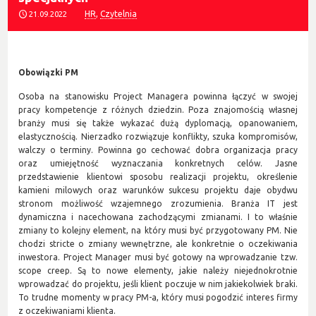
HR
,
Czytelnia
21.09.2022
Obowiązki PM
Osoba na stanowisku Project Managera powinna łączyć w swojej
pracy kompetencje z różnych dziedzin. Poza znajomością własnej
branży musi się także wykazać dużą dyplomacją, opanowaniem,
elastycznością. Nierzadko rozwiązuje konflikty, szuka kompromisów,
walczy o terminy. Powinna go cechować dobra organizacja pracy
oraz umiejętność wyznaczania konkretnych celów. Jasne
przedstawienie klientowi sposobu realizacji projektu, określenie
kamieni milowych oraz warunków sukcesu projektu daje obydwu
stronom możliwość wzajemnego zrozumienia. Branża IT jest
dynamiczna i nacechowana zachodzącymi zmianami. I to właśnie
zmiany to kolejny element, na który musi być przygotowany PM. Nie
chodzi stricte o zmiany wewnętrzne, ale konkretnie o oczekiwania
inwestora. Project Manager musi być gotowy na wprowadzanie tzw.
scope creep. Są to nowe elementy, jakie należy niejednokrotnie
wprowadzać do projektu, jeśli klient poczuje w nim jakiekolwiek braki.
To trudne momenty w pracy PM-a, który musi pogodzić interes firmy
z oczekiwaniami klienta.