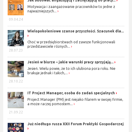
Jak budować angażującą i zachęcającą do pracy...
Motywacja i zaangażowanie pracowników to jedne z
najważniejszych...
09.04.24
Wielopokoleniowe szanse przyszłości. Szacunek dla...
Choć w przedsiębiorstwach od zawsze funkcjonowali
przedstawiciele różnych...
28.07.23
Jesień w biurze – jakie warunki pracy sprzyjają...
Jesień. Wielu powie, że to ich ulubiona pora roku. Nie
brakuje jednak i takich,...
28.10.22
IT Project Manager, osoba do zadań specjalnych
Project Manager (PM) jest niejako filarem w swojej firmie,
a może raczej pomostem...
21.09.22
Już niedługo rusza XXII Forum Praktyki Gospodarczej