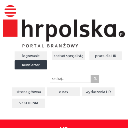
logowanie
zostań specjalistą
praca dla
HR
newsletter
s
strona główna
o nas
wydarzenia
HR
SZKOLENIA