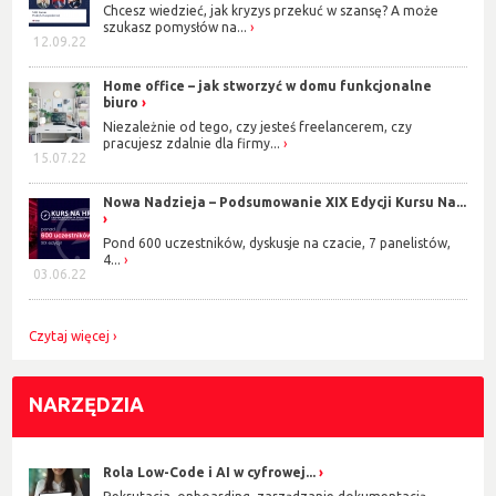
Chcesz wiedzieć, jak kryzys przekuć w szansę? A może
szukasz pomysłów na...
12.09.22
Home office – jak stworzyć w domu funkcjonalne
biuro
Niezależnie od tego, czy jesteś freelancerem, czy
pracujesz zdalnie dla firmy...
15.07.22
Nowa Nadzieja – Podsumowanie XIX Edycji Kursu Na...
Pond 600 uczestników, dyskusje na czacie, 7 panelistów,
4...
03.06.22
Czytaj więcej
NARZĘDZIA
Rola Low-Code i AI w cyfrowej...