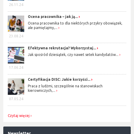
26.11.24
Ocena pracownika – jak ją...
Ocena pracownika to dla niektórych przykry obowiązek,
ale pamiętajmy,...
23.08.24
Efektywna rekrutacja? Wykorzystaj...
Jak spośród dziesiątek, czy nawet setek kandydatów...
17.06.24
Certyfikacja DISC: Jakie korzyści...
Praca z ludźmi, szczególnie na stanowiskach
kierowniczych,...
07.05.24
Czytaj więcej
Newsletter