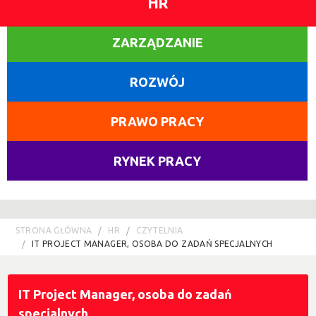
HR
ZARZĄDZANIE
ROZWÓJ
PRAWO PRACY
RYNEK PRACY
STRONA GŁÓWNA
HR
CZYTELNIA
IT PROJECT MANAGER, OSOBA DO ZADAŃ SPECJALNYCH
IT Project Manager, osoba do zadań
specjalnych