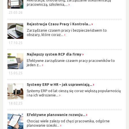
Rekrutacja, onboarding, zarządzanie dokumentacją
pracowniczą, szkolenia,...
23.03.26
Rejestracja Czasu Pracy i Kontrola...
Zarządzanie czasem pracy i bezpieczeństwem to
obszary, które coraz...
17.10.25
Najlepszy system RCP dla firmy
Efektywne zarządzanie czasem pracy pracowników to
jeden z...
15.05.25
Systemy ERP w HR – jak usprawniają...
Systemy ERP od lat cieszą się coraz większą popularnością
i na ich wdrożenie...
18.02.25
Efektywne planowanie rozwoju...
Chociaż wiele zależy od chęci pracownika, odgórne
planowanie ścieżki...